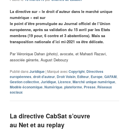
La directive sur « le droit d’auteur dans le marché unique
numérique » est sur
le point d’être promulguée au Journal officiel de l’Union
européenne, après sa validation du 15 avril par les Etats
membres (19 pour, 6 contre et 3 abstentions). Mais sa
transposition nationale d’ici mi-2021 va être délicate.
Par Véronique Dahan
(photo)
, avocate, et Mahasti Razavi,
associée gérante, August Debouzy
Publié dans
Juridique
|
Marqué avec
Copyright
,
Directives
européennes
,
droit d'auteur
,
Droit Voisin
,
Editeur
,
Europe
,
GAFAM
,
Gestion collective
,
Juridique
,
Licence
,
Marché unique numérique
,
Modèle économique
,
Numérique
,
plateforme
,
Presse
,
Réseaux
sociaux
La directive CabSat s’ouvre
au Net et au replay