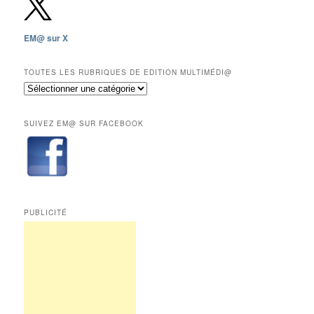
2009,
sauf
les
EM@ sur X
12
derniers
mois
TOUTES LES RUBRIQUES DE EDITION MULTIMÉDI@
réservés
Toutes
aux
les
abonnés.
rubriques
SUIVEZ EM@ SUR FACEBOOK
de
Edition
Multimédi@
PUBLICITÉ