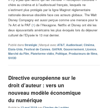
chère au cinéma et à l’audiovisuel français, lesquels ne
s’estiment plus protégés par la ligne Maginot réglementaire
nationale devenue obsolète face ces acteurs globaux. The Walt
Disney Compagny est aussi perçue comme une menace pour le
7e Art et le PAF (
1
) de l’Hexagone. Netflix et Disney ont été les
deux épouvantails américains les plus évoqués lors du déjeuner
culturel de l’Elysée le 13 mai dernier.
Publié dans
Stratégie
|
Marqué avec
AT&T
,
Audiovisuel
,
Cinéma
,
Etats-Unis
,
Festival de Cannes
,
GAFAN
,
Gouvernement
,
Licence
,
Marché du Film
,
Plateforme vidéo
,
Politique
,
Producteurs de films
,
SVOD
Directive européenne sur le
droit d’auteur : vers un
nouveau modèle économique
du numérique
Publié le
13 mai 2019
par
Charles de Laubier