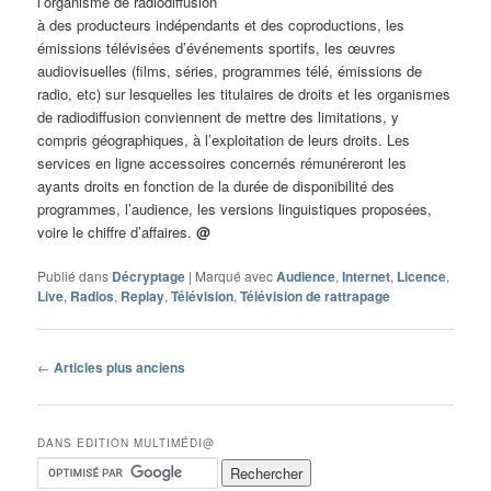
l’organisme de radiodiffusion
à des producteurs indépendants et des coproductions, les
émissions télévisées d’événements sportifs, les œuvres
audiovisuelles (films, séries, programmes télé, émissions de
radio, etc) sur lesquelles les titulaires de droits et les organismes
de radiodiffusion conviennent de mettre des limitations, y
compris géographiques, à l’exploitation de leurs droits. Les
services en ligne accessoires concernés rémunéreront les
ayants droits en fonction de la durée de disponibilité des
programmes, l’audience, les versions linguistiques proposées,
voire le chiffre d’affaires.
@
Publié dans
Décryptage
|
Marqué avec
Audience
,
Internet
,
Licence
,
Live
,
Radios
,
Replay
,
Télévision
,
Télévision de rattrapage
Navigation
←
Articles plus anciens
des
articles
DANS EDITION MULTIMÉDI@