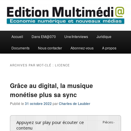
Aller
Aller
Economie numérique et Nouveaux médias
au
au
contenu
contenu
principal
secondaire
Edition Multimédi@
Menu
Accueil
Dans EM@370
Une/Interviews
Juridique
principal
Documents
Nous contacter
Abonnez-vous
A propos
ARCHIVES PAR MOT-CLÉ :
LICENCE
Grâce au digital, la musique
monétise plus sa sync
Publié le
31 octobre 2022
par
Charles de Laubier
Appuyez sur play pour écouter ce
Pièces
:
-
contenu