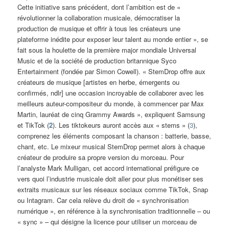
Cette initiative sans précédent, dont l’ambition est de «
révolutionner la collaboration musicale, démocratiser la
production de musique et offrir à tous les créateurs une
plateforme inédite pour exposer leur talent au monde entier », se
fait sous la houlette de la première major mondiale Universal
Music et de la société de production britannique Syco
Entertainment (fondée par Simon Cowell). « StemDrop offre aux
créateurs de musique [artistes en herbe, émergents ou
confirmés, ndlr] une occasion incroyable de collaborer avec les
meilleurs auteur-compositeur du monde, à commencer par Max
Martin, lauréat de cinq Grammy Awards », expliquent Samsung
et TikTok (
2
). Les tiktokeurs auront accès aux « stems » (
3
),
comprenez les éléments composant la chanson : batterie, basse,
chant, etc. Le mixeur musical StemDrop permet alors à chaque
créateur de produire sa propre version du morceau. Pour
l’analyste Mark Mulligan, cet accord international préfigure ce
vers quoi l’industrie musicale doit aller pour plus monétiser ses
extraits musicaux sur les réseaux sociaux comme TikTok, Snap
ou Intagram. Car cela relève du droit de « synchronisation
numérique », en référence à la synchronisation traditionnelle – ou
« sync » – qui désigne la licence pour utiliser un morceau de