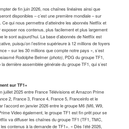
mpter de fin juin 2026, nos chaînes linéaires ainsi que
eront disponibles – c’est une première mondiale – sur
x. Ce qui nous permettra d’atteindre les abonnés Netflix et
r exposer nos contenus, plus facilement et plus largement
 ne le sont aujourd’hui. La base d’abonnés de Netflix est
icative, puisqu’on l’estime supérieure à 12 millions de foyers
nce – sur les 30 millions que compte notre pays », s’est
usiasmé Rodolphe Belmer
(photo)
, PDG du groupe TF1,
e la dernière assemblée générale du groupe TF1, qui s’est
ement sur TF1+
en juillet 2025 entre France Télévisions et Amazon Prime
ance 2, France 3, France 4, France 5, Franceinfo et le
par l’accord en janvier 2026 entre le groupe M6 (M6, W9,
Prime Video également, le groupe TF1 est fin prêt pour se
 Netflix va diffuser les chaînes du groupe TF1 (TF1, TMC,
t les contenus à la demande de TF1+. « Dès l’été 2026,