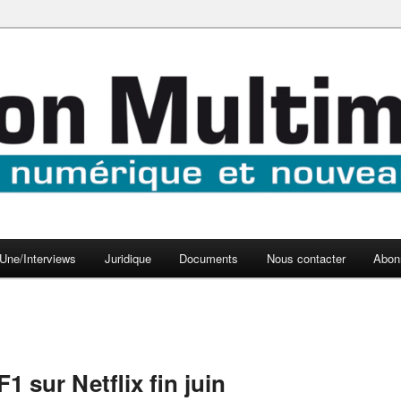
aux médias
médi@
Une/Interviews
Juridique
Documents
Nous contacter
Abon
 sur Netflix fin juin