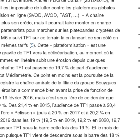
l est impossible de lutter contre les plateformes globales
vision en ligne (SVOD, AVOD, FAST, …). « A chaîne
t plus son crédo, mais il pourrait faire monter en charge
partenariats pour marcher sur les platebandes cryptées de
6 a suivi TF1 sur ce terrain-là en lançant de son côté en
 mêmes tarifs (
5
). Cette « plateformisation » est une
e gravité de TF1 vers la délinéarisation, au moment où la
ammes en linéaire subit une érosion depuis quelques
a chaîne TF1 est passée de 19,7 % de part d’audience
titut Médiamétrie. Ce point en moins est la poursuite de la
egistre la chaîne-amirale de la filiale du groupe Bouygues
 érosion a commencé bien avant la prise de fonction de
9 février 2016, mais c’est sous l’ère de ce dernier que
0 %. Des 21,4 % en 2015, l’audience de TF1 passe à 20,4
l’ère « Pélisson » (puis à 20 % en 2017 et à 20,2 % en
 2019 dans les 19 % (19,5 % en 2019, 19,2 % en 2020, 19,7
passer TF1 sous la barre cette fois des 19 %. Et le mois de
 bon puisque TF1 vient de descendre sous la barre des 18 %