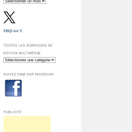
Archives
gratuites
depuis
2009,
sauf
les
EM@ sur X
12
derniers
mois
TOUTES LES RUBRIQUES DE
réservés
EDITION MULTIMÉDI@
aux
Toutes
abonnés.
les
rubriques
SUIVEZ EM@ SUR FACEBOOK
de
Edition
Multimédi@
PUBLICITÉ