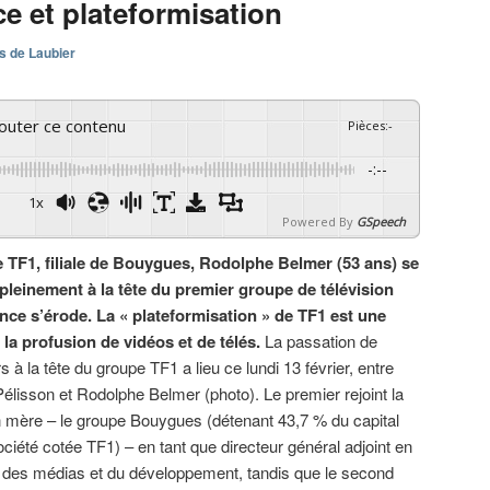
e et plateformisation
s de Laubier
couter ce contenu
Pièces
:
-
-:--
1x
Powered By
GSpeech
 TF1, filiale de Bouygues, Rodolphe Belmer (53 ans) se
 pleinement à la tête du premier groupe de télévision
ence s’érode. La « plateformisation » de TF1 est une
la profusion de vidéos et de télés.
La passation de
s à la tête du groupe TF1 a lieu ce lundi 13 février, entre
Pélisson et Rodolphe Belmer (photo). Le premier rejoint la
 mère – le groupe Bouygues (détenant 43,7 % du capital
ociété cotée TF1) – en tant que directeur général adjoint en
 des médias et du développement, tandis que le second