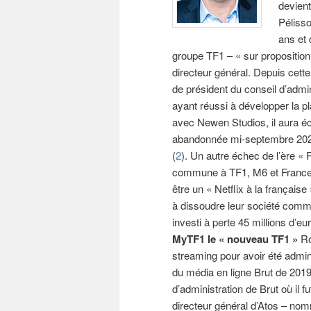
devient
Pélisso
ans et 
groupe TF1 – « sur proposition
directeur général. Depuis cette
de président du conseil d’admin
ayant réussi à développer la p
avec Newen Studios, il aura éc
abandonnée mi-septembre 2022 
(
2
). Un autre échec de l’ère «
commune à TF1, M6 et France 
être un « Netflix à la français
à dissoudre leur société comm
investi à perte 45 millions d’eu
MyTF1 le « nouveau TF1 »
Ro
streaming pour avoir été admini
du média en ligne Brut de 2019
d’administration de Brut où il fu
directeur général d’Atos – nom