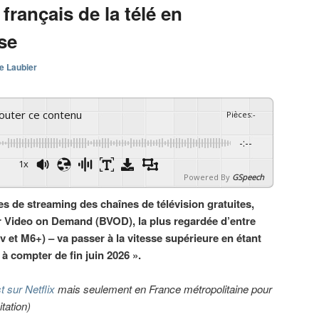
français de la télé en
se
e Laubier
couter ce contenu
Pièces
:
-
-:--
1x
Powered By
GSpeech
s de streaming des chaînes de télévision gratuites,
 Video on Demand (BVOD), la plus regardée d’entre
v et M6+) – va passer à la vitesse supérieure en étant
 à compter de fin juin 2026 ».
t sur Netflix
mais seulement en France métropolitaine pour
itation)