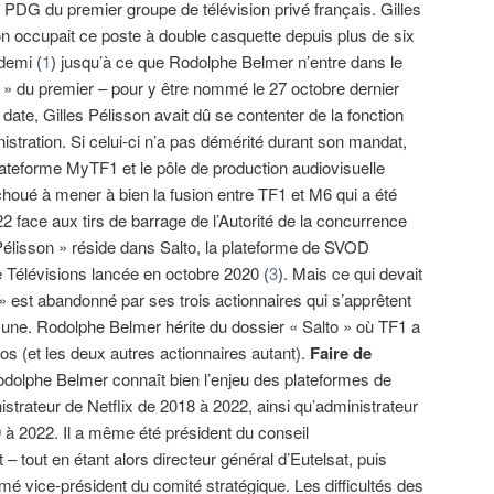
 PDG du premier groupe de télévision privé français. Gilles
n occupait ce poste à double casquette depuis plus de six
demi (
1
) jusqu’à ce que Rodolphe Belmer n’entre dans le
 » du premier – pour y être nommé le 27 octobre dernier
 date, Gilles Pélisson avait dû se contenter de la fonction
istration. Si celui-ci n’a pas démérité durant son mandat,
lateforme MyTF1 et le pôle de production audiovisuelle
houé à mener à bien la fusion entre TF1 et M6 qui a été
face aux tirs de barrage de l’Autorité de la concurrence
 Pélisson » réside dans Salto, la plateforme de SVOD
Télévisions lancée en octobre 2020 (
3
). Mais ce qui devait
e » est abandonné par ses trois actionnaires qui s’apprêtent
une. Rodolphe Belmer hérite du dossier « Salto » où TF1 a
ros (et les deux autres actionnaires autant).
Faire de
dolphe Belmer connaît bien l’enjeu des plateformes de
strateur de Netflix de 2018 à 2022, ainsi qu’administrateur
 à 2022. Il a même été président du conseil
t – tout en étant alors directeur général d’Eutelsat, puis
mé vice-président du comité stratégique. Les difficultés des