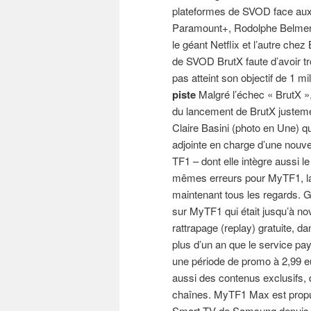
plateformes de SVOD face aux
Paramount+, Rodolphe Belmer a
le géant Netflix et l’autre che
de SVOD BrutX faute d’avoir tro
pas atteint son objectif de 1 m
piste
Malgré l’échec « BrutX »
du lancement de BrutX justement
Claire Basini (photo en Une) qu
adjointe en charge d’une nouve
TF1 – dont elle intègre aussi 
mêmes erreurs pour MyTF1, la 
maintenant tous les regards. Gi
sur MyTF1 qui était jusqu’à n
rattrapage (replay) gratuite, da
plus d’un an que le service p
une période de promo à 2,99 e
aussi des contenus exclusifs, d
chaînes. MyTF1 Max est propu
Smart TV de Samsung depuis 