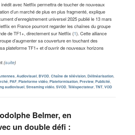
on inédit avec Netflix permettra de toucher de nouveaux
tration d’un marché de plus en plus fragmenté, explique
cument d’enregistrement universel 2025 publié le 13 mars
etflix en France pourront regarder les chaînes du groupe
de de TF1+, directement sur Netflix (
1
). Cette alliance
roupe d’augmenter sa couverture en touchant des
a plateforme TF1+ et d’ouvrir de nouveaux horizons
nt
(
suite
)
Antennes
,
Audiovisuel
,
BVOD
,
Chaîne de télévision
,
Délinéarisation
,
rché
,
PAF
,
Plateforme vidéo
,
Plateformisation
,
Preview
,
Publicité
,
ng audiovisuel
,
Streaming vidéo
,
SVOD
,
Téléspectateur
,
TNT
,
VOD
odolphe Belmer, en
ec un double défi :