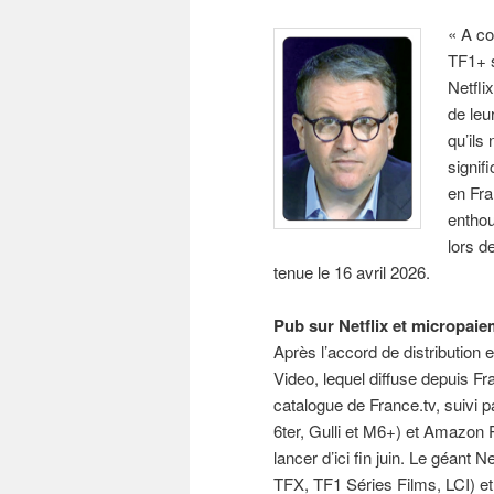
« A co
TF1+ s
Netfli
de leu
qu’ils
signif
en Fra
entho
lors d
tenue le 16 avril 2026.
Pub sur Netflix et micropai
Après l’accord de distribution 
Video, lequel diffuse depuis Fr
catalogue de France.tv, suivi 
6ter, Gulli et M6+) et Amazon 
lancer d’ici fin juin. Le géant
TFX, TF1 Séries Films, LCI) e