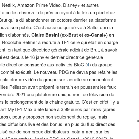
 Netflix, Amazon Prime Video, Disney+ et autres
 pu les observer de près en ayant à la fois un pied chez
z Brut qui a dû abandonner en octobre dernier sa plateforme
uvé son public. C’est aussi ce qui arrive à Salto, qui n’a
illion d’abonnés.
Claire Basini (ex-Brut et ex-Canal+) en
, Rodolphe Belmer a recruté à TF1 celle qui était en charge
, en tant que directrice générale adjoint de Brut, à savoir
i est depuis le 16 janvier dernier directrice générale
lle direction consacrée aux activités BtoC (
4
) du groupe
le comité exécutif. Le nouveau PDG ne devra pas refaire les
plateforme vidéo du groupe sur laquelle se concentrent
lles Pélisson avait préparé le terrain en poussant les feux
ovembre 2021 une plateforme uniquement de télévision de
ns le prolongement de la chaîne gratuite. C’est en effet il y a
ayant MyTF1 Max a été lancé à 3,99 euros par mois (après
uros), pour y proposer non seulement du replay, mais
es diffusions live et des bonus, en plus du flux direct des
lsé par de nombreux distributeurs, notamment sur les
le 15 novembre. Ancien PDG de Canal+ (2012-2015), le