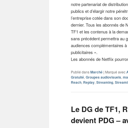
notre partenariat de distributi
publics et d’élargir notre péné
l’entreprise cotée dans son do
dernier. Tous les abonnés de N
TF1 et les contenus à la deman
sans précédent permettra au g
audiences complémentaires à s
publicitaires ».
Les abonnés de Netflix pourro
Publié dans
Marché
|
Marqué avec
Gratuité
,
Groupes audiovisuels
,
ma
Reach
,
Replay
,
Streaming
,
Streami
Le DG de TF1, R
devient PDG – av