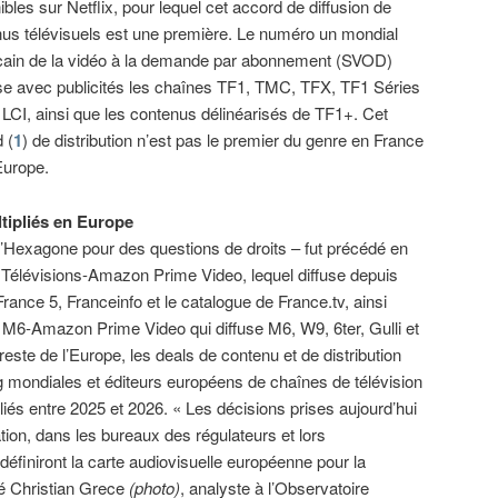
ibles sur Netflix, pour lequel cet accord de diffusion de
us télévisuels est une première. Le numéro un mondial
cain de la vidéo à la demande par abonnement (SVOD)
e avec publicités les chaînes TF1, TMC, TFX, TF1 Séries
 LCI, ainsi que les contenus délinéarisés de TF1+. Cet
 (
1
) de distribution n’est pas le premier du genre en France
Europe.
tipliés en Europe
 l’Hexagone pour des questions de droits – fut précédé en
ce Télévisions-Amazon Prime Video, lequel diffuse depuis
rance 5, Franceinfo et le catalogue de France.tv, ainsi
d M6-Amazon Prime Video qui diffuse M6, W9, 6ter, Gulli et
ste de l’Europe, les deals de contenu et de distribution
 mondiales et éditeurs européens de chaînes de télévision
liés entre 2025 et 2026. « Les décisions prises aujourd’hui
tion, dans les bureaux des régulateurs et lors
éfiniront la carte audiovisuelle européenne pour la
ué Christian Grece
(photo)
, analyste à l’Observatoire