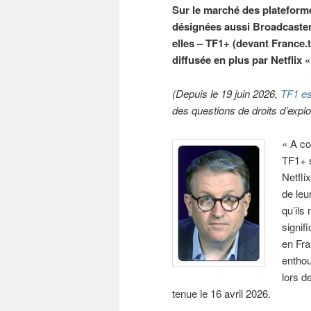
Sur le marché des plateforme
désignées aussi Broadcaster
elles – TF1+ (devant France.t
diffusée en plus par Netflix «
(Depuis le 19 juin 2026,
TF1 es
des questions de droits d’explo
« A co
TF1+ s
Netfli
de leu
qu’ils
signif
en Fra
entho
lors d
tenue le 16 avril 2026.