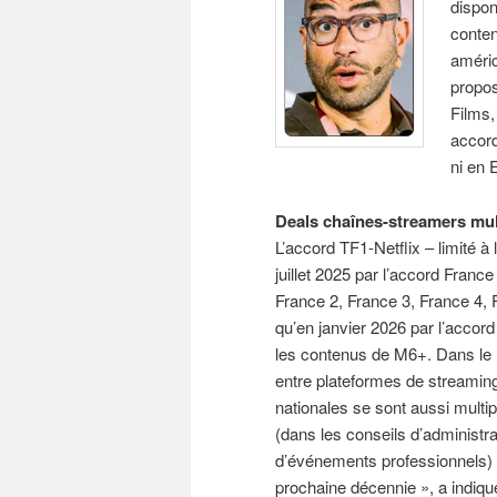
dispon
conten
améri
propos
Films,
accord
ni en 
Deals chaînes-streamers mul
L’accord TF1-Netflix – limité à
juillet 2025 par l’accord Fran
France 2, France 3, France 4, F
qu’en janvier 2026 par l’accor
les contenus de M6+. Dans le re
entre plateformes de streaming
nationales se sont aussi multip
(dans les conseils d’administra
d’événements professionnels) d
prochaine décennie », a indiq