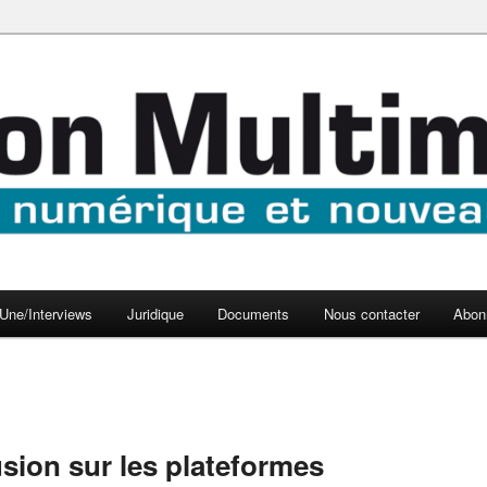
aux médias
médi@
Une/Interviews
Juridique
Documents
Nous contacter
Abon
sion sur les plateformes