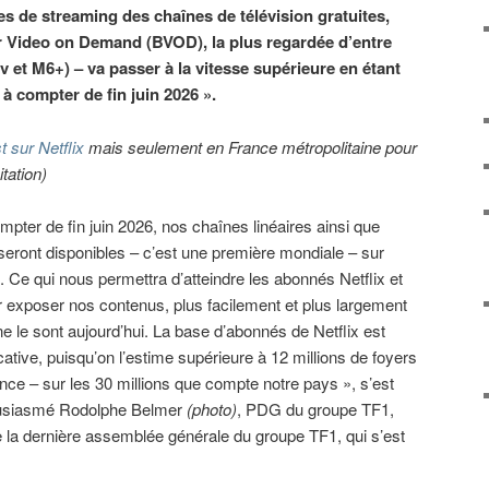
s de streaming des chaînes de télévision gratuites,
 Video on Demand (BVOD), la plus regardée d’entre
v et M6+) – va passer à la vitesse supérieure en étant
 à compter de fin juin 2026 ».
t sur Netflix
mais seulement en France métropolitaine pour
itation)
mpter de fin juin 2026, nos chaînes linéaires ainsi que
eront disponibles – c’est une première mondiale – sur
x. Ce qui nous permettra d’atteindre les abonnés Netflix et
r exposer nos contenus, plus facilement et plus largement
 ne le sont aujourd’hui. La base d’abonnés de Netflix est
icative, puisqu’on l’estime supérieure à 12 millions de foyers
nce – sur les 30 millions que compte notre pays », s’est
usiasmé Rodolphe Belmer
(photo)
, PDG du groupe TF1,
e la dernière assemblée générale du groupe TF1, qui s’est