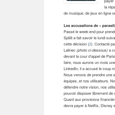
payer 
la rép
de musique, de jeux en ligne o
Les accusations de « parasit
Passé le week-end pour prendr
Spliiit a fait savoir le lundi suiv
cette décision (
2
). Contacté p
Lalinec
(photo ci-dessous)
a co
devant la cour d’appel de Paris
faire, nous aurons un mois une
LinkedIn, il a accusé le coup ma
Nous venons de prendre une sa
équipes, et nos utilisateurs. No
défendre notre vision, nos util
pouvoir disposer librement de c
Quant aux provisions financière
devra payer à Netflix, Disney e