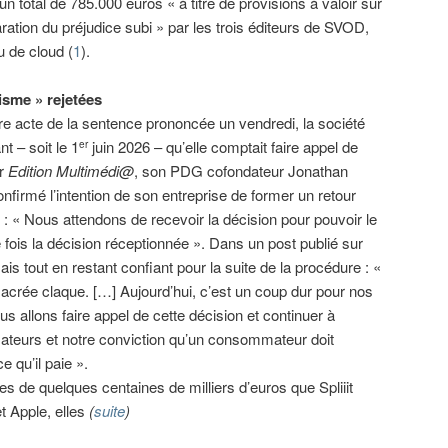
un total de 785.000 euros « à titre de provisions à valoir sur
aration du préjudice subi » par les trois éditeurs de SVOD,
u de cloud (
1
).
isme » rejetées
e acte de la sentence prononcée un vendredi, la société
ant – soit le 1
juin 2026 – qu’elle comptait faire appel de
er
ar
Edition Multimédi@
, son PDG cofondateur Jonathan
nfirmé l’intention de son entreprise de former un retour
 : « Nous attendons de recevoir la décision pour pouvoir le
 fois la décision réceptionnée ». Dans un post publié sur
is tout en restant confiant pour la suite de la procédure : «
crée claque. […] Aujourd’hui, c’est un coup dur pour nos
us allons faire appel de cette décision et continuer à
isateurs et notre conviction qu’un consommateur doit
e qu’il paie ».
s de quelques centaines de milliers d’euros que Spliiit
t Apple, elles
(
suite
)