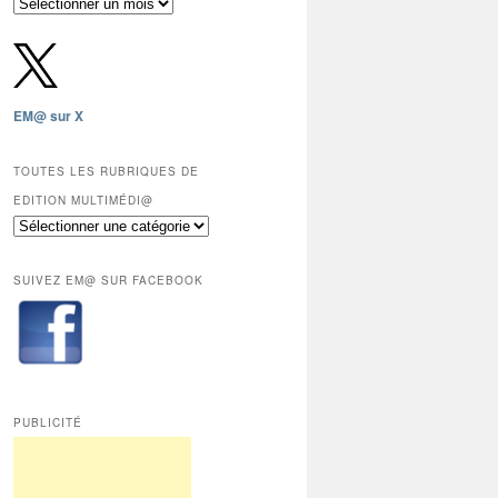
Archives
gratuites
depuis
2009,
sauf
les
EM@ sur X
12
derniers
mois
TOUTES LES RUBRIQUES DE
réservés
EDITION MULTIMÉDI@
aux
Toutes
abonnés.
les
rubriques
SUIVEZ EM@ SUR FACEBOOK
de
Edition
Multimédi@
PUBLICITÉ