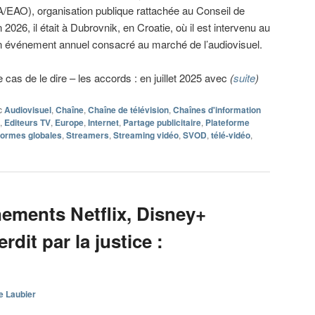
A/EAO), organisation publique rattachée au Conseil de
 2026, il était à Dubrovnik, en Croatie, où il est intervenu au
événement annuel consacré au marché de l’audiovisuel.
 cas de le dire – les accords : en juillet 2025 avec
(
suite
)
c
Audiovisuel
,
Chaîne
,
Chaîne de télévision
,
Chaînes d'information
,
Editeurs TV
,
Europe
,
Internet
,
Partage publicitaire
,
Plateforme
formes globales
,
Streamers
,
Streaming vidéo
,
SVOD
,
télé-vidéo
,
ements Netflix, Disney+
rdit par la justice :
e Laubier