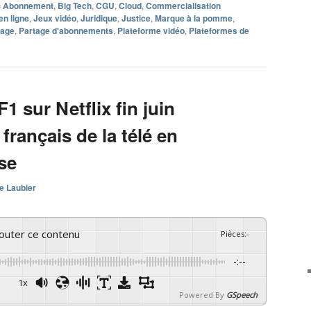
c
Abonnement
,
Big Tech
,
CGU
,
Cloud
,
Commercialisation
en ligne
,
Jeux vidéo
,
Juridique
,
Justice
,
Marque à la pomme
,
tage
,
Partage d'abonnements
,
Plateforme vidéo
,
Plateformes de
 sur Netflix fin juin
français de la télé en
se
e Laubier
couter ce contenu
Pièces
:
-
-:--
1x
Powered By
GSpeech