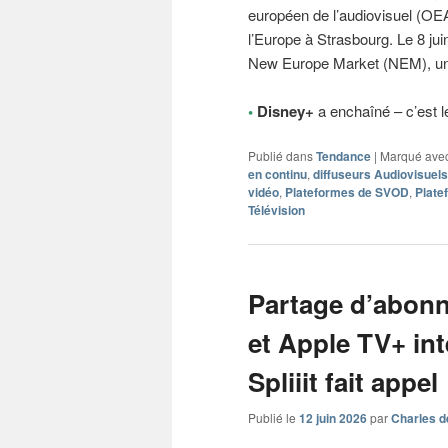
européen de l’audiovisuel (OE
l’Europe à Strasbourg. Le 8 juin
New Europe Market (NEM), un 
•
Disney+
a enchaîné – c’est le
Publié dans
Tendance
|
Marqué ave
en continu
,
diffuseurs Audiovisuels
vidéo
,
Plateformes de SVOD
,
Plate
Télévision
Partage d’abonn
et Apple TV+ inte
Spliiit fait appel
Publié le
12 juin 2026
par
Charles d