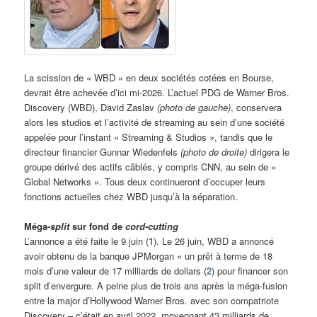
La scission de « WBD » en deux sociétés cotées en Bourse,
devrait être achevée d’ici mi-2026. L’actuel PDG de Warner Bros.
Discovery (WBD), David Zaslav
(photo de gauche)
, conservera
alors les studios et l’activité de streaming au sein d’une société
appelée pour l’instant « Streaming & Studios », tandis que le
directeur financier Gunnar Wiedenfels
(photo de droite)
dirigera le
groupe dérivé des actifs câblés, y compris CNN, au sein de «
Global Networks ». Tous deux continueront d’occuper leurs
fonctions actuelles chez WBD jusqu’à la séparation.
Méga-
split
sur fond de
cord-cutting
L’annonce a été faite le 9 juin (
1
). Le 26 juin, WBD a annoncé
avoir obtenu de la banque JPMorgan « un prêt à terme de 18
mois d’une valeur de 17 milliards de dollars (
2
) pour financer son
split d’envergure. A peine plus de trois ans après la méga-fusion
entre la major d’Hollywood Warner Bros. avec son compatriote
Discovery – c’était en avril 2022, moyennant 43 milliards de