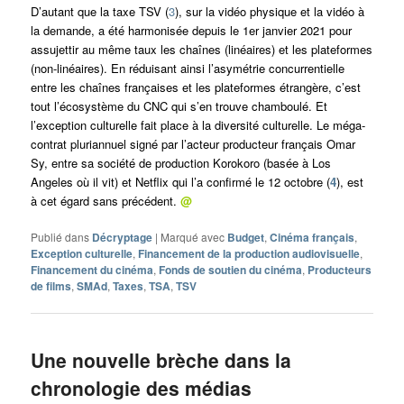
D’autant que la taxe TSV (
3
), sur la vidéo physique et la vidéo à
la demande, a été harmonisée depuis le 1er janvier 2021 pour
assujettir au même taux les chaînes (linéaires) et les plateformes
(non-linéaires). En réduisant ainsi l’asymétrie concurrentielle
entre les chaînes françaises et les plateformes étrangère, c’est
tout l’écosystème du CNC qui s’en trouve chamboulé. Et
l’exception culturelle fait place à la diversité culturelle. Le méga-
contrat pluriannuel signé par l’acteur producteur français Omar
Sy, entre sa société de production Korokoro (basée à Los
Angeles où il vit) et Netflix qui l’a confirmé le 12 octobre (
4
), est
à cet égard sans précédent.
@
Publié dans
Décryptage
|
Marqué avec
Budget
,
Cinéma français
,
Exception culturelle
,
Financement de la production audiovisuelle
,
Financement du cinéma
,
Fonds de soutien du cinéma
,
Producteurs
de films
,
SMAd
,
Taxes
,
TSA
,
TSV
Une nouvelle brèche dans la
chronologie des médias