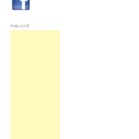
Multimédi@
PUBLICITÉ