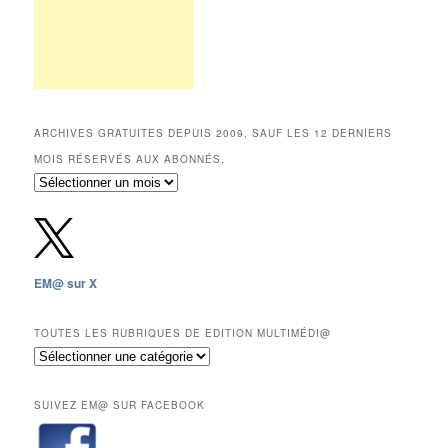
ARCHIVES GRATUITES DEPUIS 2009, SAUF LES 12 DERNIERS
MOIS RÉSERVÉS AUX ABONNÉS.
Archives
gratuites
depuis
2009,
sauf
les
EM@ sur X
12
derniers
mois
TOUTES LES RUBRIQUES DE EDITION MULTIMÉDI@
réservés
Toutes
aux
les
abonnés.
rubriques
SUIVEZ EM@ SUR FACEBOOK
de
Edition