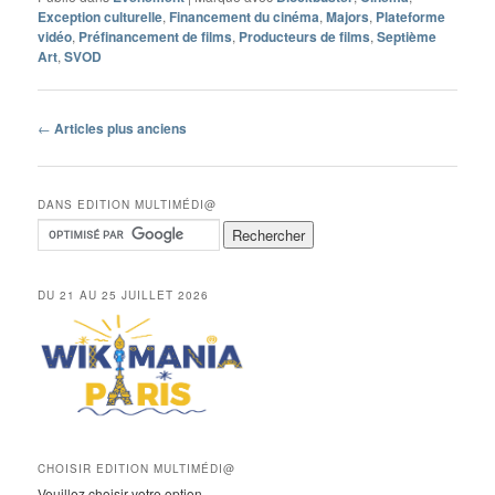
Exception culturelle
,
Financement du cinéma
,
Majors
,
Plateforme
vidéo
,
Préfinancement de films
,
Producteurs de films
,
Septième
Art
,
SVOD
Navigation
←
Articles plus anciens
des
articles
DANS EDITION MULTIMÉDI@
DU 21 AU 25 JUILLET 2026
CHOISIR EDITION MULTIMÉDI@
Veuillez choisir votre option