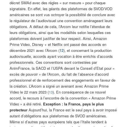
décret SMAd avec des règles « sur mesure » pour chaque
signataire. En effet, les géants des plateformes de SVOD/VOD
américaines se sont vus octroyer la possibilité de conclure avec
le régulateur de l’audiovisuel une convention aménageant leurs
obligations. A défaut de cela, l’Arcom leur notifie l’étendue de
leurs obligations, ainsi que les modalités selon lesquelles ces
plateformes doivent justifier de leur respect. Ainsi, Amazon
Prime Video, Disney + et Netflix ont passé des accords en
décembre 2021 avec l’Arcom (
12
), et concernant la production
audiovisuelle, accords ayant vocation à être enrichis d’accords
professionnels. Ces conventions sont contestées par
AnimFrance, la SACD et l’USPA devant le Conseil d’Etat pour «
excès de pouvoir » de l’Arcom, du fait de l’absence d’accord
professionnel et de renforcement des engagements en faveur de
la création. L’Arcom a signé un avenant avec Amazon Prime
Video le 22 mars 2023 (
13
). En conséquence de ce nouvel
accord, le recours à l’encontre de la convention « Amazon Prime
Video » a été retiré.
Exception : la France, pays le plus
protecteur
Aujourd’hui, la France est le seul pays à avoir imposé
autant d’obligations aux plateformes de SVOD américaines.
Même si d’autres pays européens tels que l’Italie tendent à