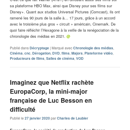
sa plateforme HBO Max, ainsi que Disney pour ses films sur
Disney+. Quant aux studios Universal Pictures (Comcast), ils ont
ramené les 90 jours de la salle à… 17 jours, grâce à un accord
avec le troisième plus gros « circuit » américain, Cinemark. De
quoi faire réfléchir l’Hexagone à la veille de la renégociation de la
chronologie des médias en 2021.
@
Publié dans
Décryptage
|
Marqué avec
Chronologie des médias
,
Cinéma
,
cnc
,
Dérogation
,
DVD
,
films
,
Majors
,
Plateforme vidéo
,
Producteurs de films
,
Salles de cinéma
,
VOD
Imaginez que Netflix rachète
EuropaCorp, la mini-major
française de Luc Besson en
difficulté
Publié le
27 janvier 2020
par
Charles de Laubier