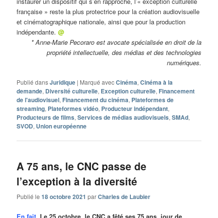
instaurer un dispositif qui s’en rapproche, l’« exception culturelle
française » reste la plus protectrice pour la création audiovisuelle
et cinématographique nationale, ainsi que pour la production
indépendante.
@
* Anne-Marie Pecoraro est avocate spécialisée en droit de la
propriété
intellectuelle, des médias et des technologies
numériques.
Publié dans
Juridique
|
Marqué avec
Cinéma
,
Cinéma à la
demande
,
Diversité culturelle
,
Exception culturelle
,
Financement
de l'audiovisuel
,
Financement du cinéma
,
Plateformes de
streaming
,
Plateformes vidéo
,
Producteur indépendant
,
Producteurs de films
,
Services de médias audiovisuels
,
SMAd
,
SVOD
,
Union européenne
A 75 ans, le CNC passe de
l’exception à la diversité
Publié le
18 octobre 2021
par
Charles de Laubier
En fait.
Le 25 octobre, le CNC a fêté ses 75 ans, jour de