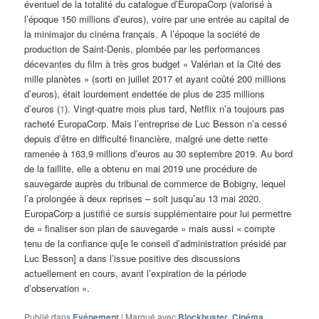
éventuel de la totalité du catalogue d’EuropaCorp (valorisé à
l’époque 150 millions d’euros), voire par une entrée au capital de
la minimajor du cinéma français. A l’époque la société de
production de Saint-Denis, plombée par les performances
décevantes du film à très gros budget « Valérian et la Cité des
mille planètes » (sorti en juillet 2017 et ayant coûté 200 millions
d’euros), était lourdement endettée de plus de 235 millions
d’euros (
1
). Vingt-quatre mois plus tard, Netflix n’a toujours pas
racheté EuropaCorp. Mais l’entreprise de Luc Besson n’a cessé
depuis d’être en difficulté financière, malgré une dette nette
ramenée à 163,9 millions d’euros au 30 septembre 2019. Au bord
de la faillite, elle a obtenu en mai 2019 une procédure de
sauvegarde auprès du tribunal de commerce de Bobigny, lequel
l’a prolongée à deux reprises – soit jusqu’au 13 mai 2020.
EuropaCorp a justifié ce sursis supplémentaire pour lui permettre
de « finaliser son plan de sauvegarde » mais aussi « compte
tenu de la confiance qu[e le conseil d’administration présidé par
Luc Besson] a dans l’issue positive des discussions
actuellement en cours, avant l’expiration de la période
d’observation ».
Publié dans
Evénement
|
Marqué avec
Blockbuster
,
Cinéma
,