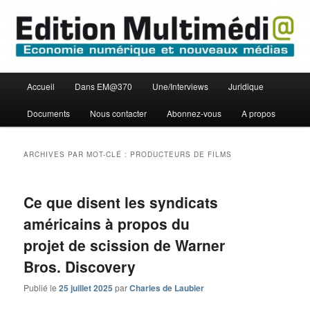
Aller
Aller
Economie numérique et Nouveaux médias
au
au
contenu
contenu
principal
secondaire
Edition Multimédi@
Menu
Accueil
Dans EM@370
Une/Interviews
Juridique
principal
Documents
Nous contacter
Abonnez-vous
A propos
ARCHIVES PAR MOT-CLÉ :
PRODUCTEURS DE FILMS
Ce que disent les syndicats
américains à propos du
projet de scission de Warner
Bros. Discovery
Publié le
25 juillet 2025
par
Charles de Laubier