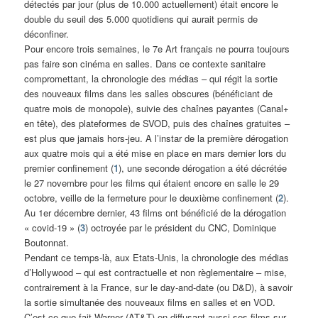
détectés par jour (plus de 10.000 actuellement) était encore le
double du seuil des 5.000 quotidiens qui aurait permis de
déconfiner.
Pour encore trois semaines, le 7e Art français ne pourra toujours
pas faire son cinéma en salles. Dans ce contexte sanitaire
compromettant, la chronologie des médias – qui régit la sortie
des nouveaux films dans les salles obscures (bénéficiant de
quatre mois de monopole), suivie des chaînes payantes (Canal+
en tête), des plateformes de SVOD, puis des chaînes gratuites –
est plus que jamais hors-jeu. A l’instar de la première dérogation
aux quatre mois qui a été mise en place en mars dernier lors du
premier confinement (
1
), une seconde dérogation a été décrétée
le 27 novembre pour les films qui étaient encore en salle le 29
octobre, veille de la fermeture pour le deuxième confinement (
2
).
Au 1er décembre dernier, 43 films ont bénéficié de la dérogation
« covid-19 » (
3
) octroyée par le président du CNC, Dominique
Boutonnat.
Pendant ce temps-là, aux Etats-Unis, la chronologie des médias
d’Hollywood – qui est contractuelle et non règlementaire – mise,
contrairement à la France, sur le day-and-date (ou D&D), à savoir
la sortie simultanée des nouveaux films en salles et en VOD.
C’est ce que fait Warner (AT&T) en diffusant aussi ses films sur