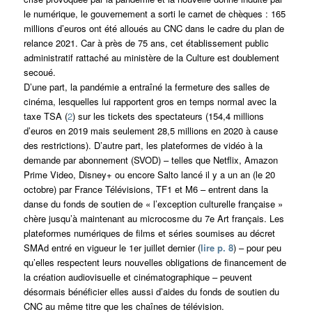
le numérique, le gouvernement a sorti le carnet de chèques : 165
millions d’euros ont été alloués au CNC dans le cadre du plan de
relance 2021. Car à près de 75 ans, cet établissement public
administratif rattaché au ministère de la Culture est doublement
secoué.
D’une part, la pandémie a entraîné la fermeture des salles de
cinéma, lesquelles lui rapportent gros en temps normal avec la
taxe TSA (
2
) sur les tickets des spectateurs (154,4 millions
d’euros en 2019 mais seulement 28,5 millions en 2020 à cause
des restrictions). D’autre part, les plateformes de vidéo à la
demande par abonnement (SVOD) – telles que Netflix, Amazon
Prime Video, Disney+ ou encore Salto lancé il y a un an (le 20
octobre) par France Télévisions, TF1 et M6 – entrent dans la
danse du fonds de soutien de « l’exception culturelle française »
chère jusqu’à maintenant au microcosme du 7e Art français. Les
plateformes numériques de films et séries soumises au décret
SMAd entré en vigueur le 1er juillet dernier (
lire p. 8
) – pour peu
qu’elles respectent leurs nouvelles obligations de financement de
la création audiovisuelle et cinématographique – peuvent
désormais bénéficier elles aussi d’aides du fonds de soutien du
CNC au même titre que les chaînes de télévision.