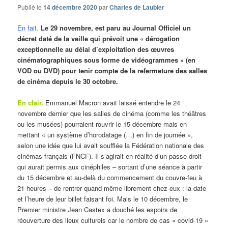
Publié le
14 décembre 2020
par
Charles de Laubier
En fait.
Le 29 novembre, est paru au Journal Officiel un
décret daté de la veille qui prévoit une « dérogation
exceptionnelle au délai d’exploitation des œuvres
cinématographiques sous forme de vidéogrammes » (en
VOD ou DVD) pour tenir compte de la refermeture des salles
de cinéma depuis le 30 octobre.
En clair.
Emmanuel Macron avait laissé entendre le 24
novembre dernier que les salles de cinéma (comme les théâtres
ou les musées) pourraient rouvrir le 15 décembre mais en
mettant « un système d’horodatage (…) en fin de journée »,
selon une idée que lui avait soufflée la Fédération nationale des
cinémas français (FNCF). Il s’agirait en réalité d’un passe-droit
qui aurait permis aux cinéphiles – sortant d’une séance à partir
du 15 décembre et au-delà du commencement du couvre-feu à
21 heures – de rentrer quand même librement chez eux : la date
et l’heure de leur billet faisant foi. Mais le 10 décembre, le
Premier ministre Jean Castex a douché les espoirs de
réouverture des lieux culturels car le nombre de cas « covid-19 »