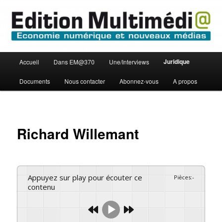
Aller
Economie numérique et Nouveaux médias
au
contenu
principal
Edition Multimédi@
Menu
Juridique
Accueil
Dans EM@370
Une/Interviews
principal
Documents
Nous contacter
Abonnez-vous
A propos
Richard Willemant
Appuyez sur play pour écouter ce
Pièces
:
-
contenu