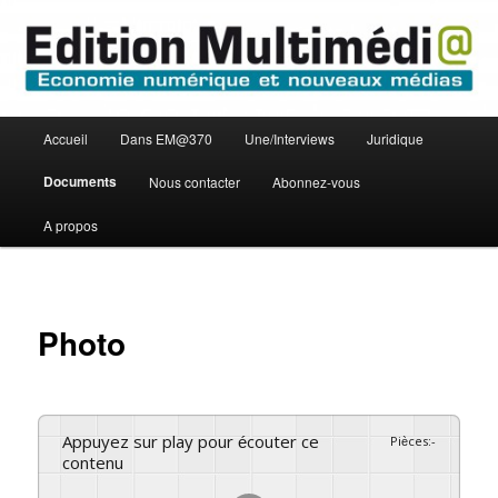
Aller
Economie numérique et Nouveaux médias
au
contenu
principal
Edition Multimédi@
Menu
Accueil
Dans EM@370
Une/Interviews
Juridique
principal
Documents
Nous contacter
Abonnez-vous
A propos
Photo
Appuyez sur play pour écouter ce
Pièces
:
-
contenu