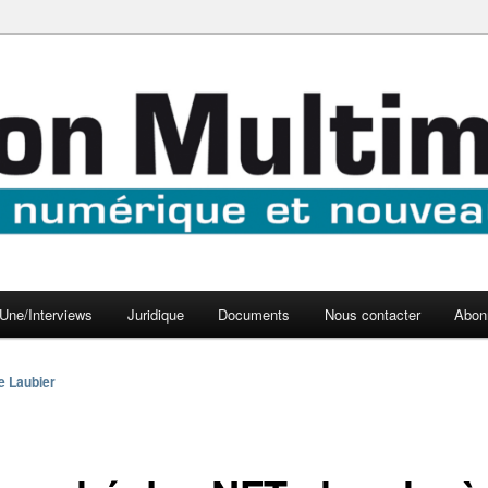
aux médias
médi@
Une/Interviews
Juridique
Documents
Nous contacter
Abon
e Laubier