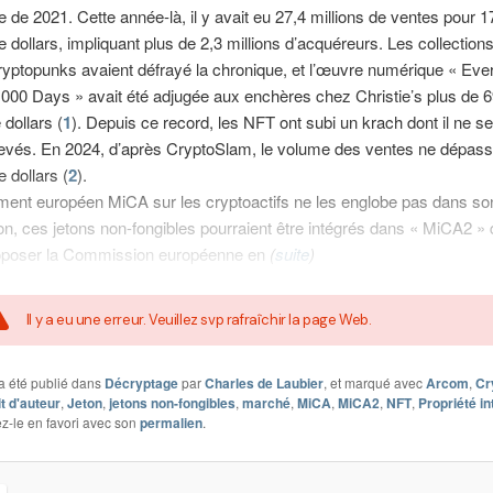
e de 2021. Cette année-là, il y avait eu 27,4 millions de ventes pour 1
de dollars, impliquant plus de 2,3 millions d’acquéreurs. Les collection
yptopunks avaient défrayé la chronique, et l’œuvre numérique « Eve
5.000 Days » avait été adjugée aux enchères chez Christie’s plus de 6
 dollars (
1
). Depuis ce record, les NFT ont subi un krach dont il ne s
evés. En 2024, d’après CryptoSlam, le volume des ventes ne dépassa
e dollars (
2
).
ement européen MiCA sur les cryptoactifs ne les englobe pas dans s
ion, ces jetons non-fongibles pourraient être intégrés dans « MiCA2 »
roposer la Commission européenne en
(
suite
)
Il y a eu une erreur. Veuillez svp rafraîchir la page Web.
a été publié dans
Décryptage
par
Charles de Laubier
, et marqué avec
Arcom
,
Cr
it d'auteur
,
Jeton
,
jetons non-fongibles
,
marché
,
MiCA
,
MiCA2
,
NFT
,
Propriété in
ez-le en favori avec son
permalien
.