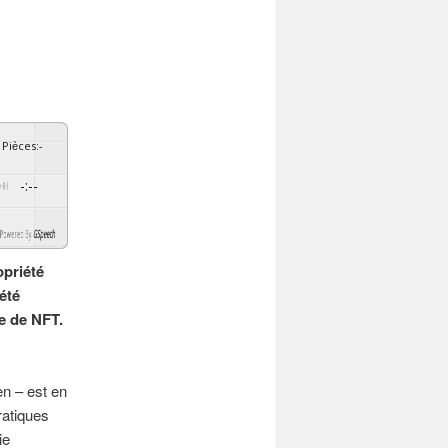
Pièces
:
-
-:--
By
GSpeech
opriété
 été
re de NFT.
n – est en
ratiques
ie