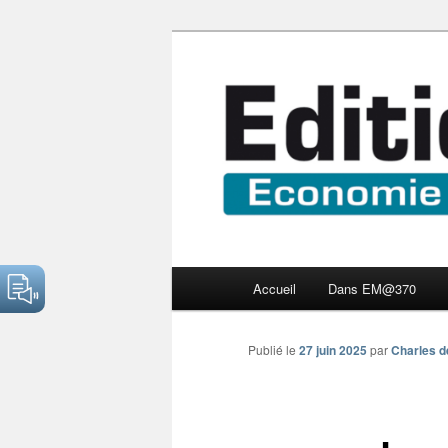
Aller
Economie numérique et Nouve
au
contenu
Edition Multi
principal
Menu
Accueil
Dans EM@370
principal
Publié le
27 juin 2025
par
Charles d