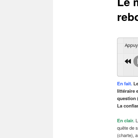
Le 
reb
Appu
En fait.
Le
littéraire
question 
La confia
En clair.
L
quête de s
(charte), a