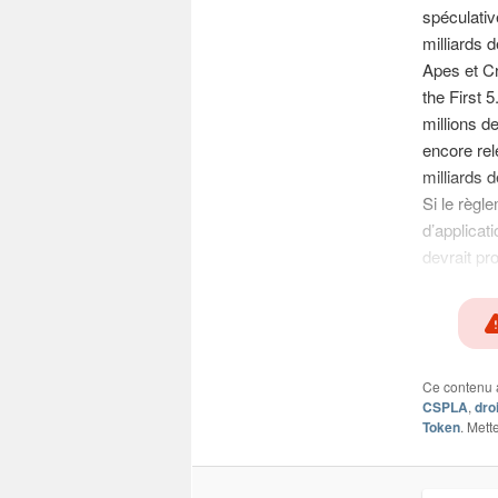
spéculativ
milliards 
Apes et Cr
the First 
millions de
encore rel
milliards d
Si le règl
d’applicat
devrait p
Ce contenu 
CSPLA
,
dro
Token
. Mett