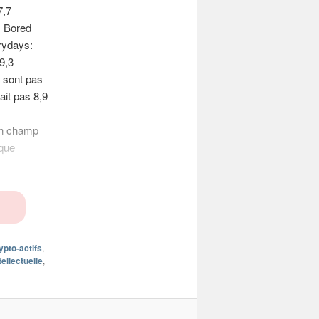
7,7
s Bored
rydays:
9,3
e sont pas
it pas 8,9
on champ
 que
ypto-actifs
,
tellectuelle
,