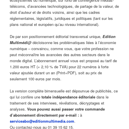
écosystèmes du numérique, sur fond de convergence médias-
télécoms, d’avancées technologiques, de partage de la valeur, de
droit d’auteur et de droits voisins, ainsi que les cadres
réglementaires, législatifs, juridiques et politiques (tant sur les
plans national et européen qu’au niveau international).
De par son positionnement éditorial transversal unique,
Edition
Multimédi@
décloisonne les problématiques liées à l’économie
numérique – convaincu, comme vous, que votre profession ne
peut méconnaître les avancées des autres secteurs dans le
monde digital. L’abonnement annuel vous est proposé au tarif de
1.200 euros HT (+ 2,10 % de TVA) pour 22 numéros à forte
valeur ajoutée durant un an (Print+PDF), soit au prix de
seulement 100 euros par mois.
La version complète bimensuelle est dépourvue de publicités, ce
qui lui confère une
totale indépendance éditoriale
dans le
traitement de ses interviews, révélations, décryptages et
analyses.
Vous pouvez aussi passer votre commande
d’abonnement directement par e-mail :
à
serviceabo@editionmultimedia.com
.
Ou contactez-nous au 01 39 15 62 15.