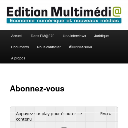
Aller
Economie numérique et Nouveaux médias
au
contenu
principal
Edition Multimédi@
Menu
Accueil
Dans EM@370
Une/Interviews
Juridique
principal
Abonnez-vous
Documents
Nous contacter
A propos
Abonnez-vous
Appuyez sur play pour écouter ce
Pièces
:
-
contenu