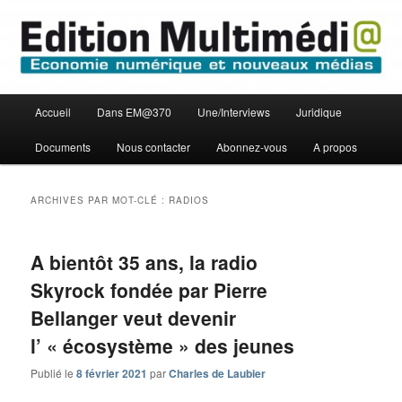
Aller
Aller
Economie numérique et Nouveaux médias
au
au
contenu
contenu
principal
secondaire
Edition Multimédi@
Menu
Accueil
Dans EM@370
Une/Interviews
Juridique
principal
Documents
Nous contacter
Abonnez-vous
A propos
ARCHIVES PAR MOT-CLÉ :
RADIOS
A bientôt 35 ans, la radio
Skyrock fondée par Pierre
Bellanger veut devenir
l’ « écosystème » des jeunes
Publié le
8 février 2021
par
Charles de Laubier