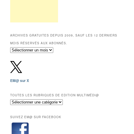
ARCHIVES GRATUITES DEPUIS 2009, SAUF LES 12 DERNIERS
MOIS RÉSERVÉS AUX ABONNÉS.
Archives
gratuites
depuis
2009,
sauf
les
EM@ sur X
12
derniers
mois
TOUTES LES RUBRIQUES DE EDITION MULTIMÉDI@
réservés
Toutes
aux
les
abonnés.
rubriques
SUIVEZ EM@ SUR FACEBOOK
de
Edition
Multimédi@