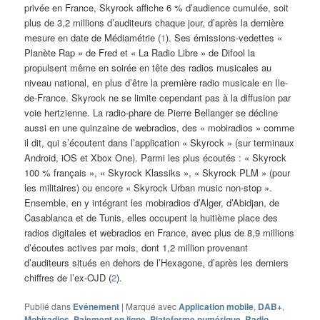
privée en France, Skyrock affiche 6 % d’audience cumulée, soit
plus de 3,2 millions d’auditeurs chaque jour, d’après la dernière
mesure en date de Médiamétrie (
1
). Ses émissions-vedettes «
Planète Rap » de Fred et « La Radio Libre » de Difool la
propulsent même en soirée en tête des radios musicales au
niveau national, en plus d’être la première radio musicale en Ile-
de-France. Skyrock ne se limite cependant pas à la diffusion par
voie hertzienne. La radio-phare de Pierre Bellanger se décline
aussi en une quinzaine de webradios, des « mobiradios » comme
il dit, qui s’écoutent dans l’application « Skyrock » (sur terminaux
Android, iOS et Xbox One). Parmi les plus écoutés : « Skyrock
100 % français », « Skyrock Klassiks », « Skyrock PLM » (pour
les militaires) ou encore « Skyrock Urban music non-stop ».
Ensemble, en y intégrant les mobiradios d’Alger, d’Abidjan, de
Casablanca et de Tunis, elles occupent la huitième place des
radios digitales et webradios en France, avec plus de 8,9 millions
d’écoutes actives par mois, dont 1,2 million provenant
d’auditeurs situés en dehors de l’Hexagone, d’après les derniers
chiffres de l’ex-OJD (
2
).
Publié dans
Evénement
|
Marqué avec
Application mobile
,
DAB+
,
Mobiradios
,
Paiement en ligne
,
Plateforme numérique
,
Radio