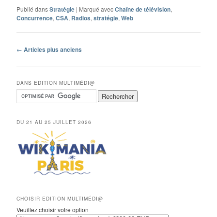
Publié dans
Stratégie
|
Marqué avec
Chaîne de télévision
,
Concurrence
,
CSA
,
Radios
,
stratégie
,
Web
Navigation
←
Articles plus anciens
des
articles
DANS EDITION MULTIMÉDI@
DU 21 AU 25 JUILLET 2026
CHOISIR EDITION MULTIMÉDI@
Veuillez choisir votre option