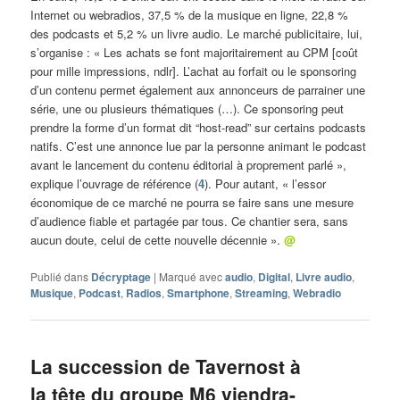
Internet ou webradios, 37,5 % de la musique en ligne, 22,8 %
des podcasts et 5,2 % un livre audio. Le marché publicitaire, lui,
s’organise : « Les achats se font majoritairement au CPM [coût
pour mille impressions, ndlr]. L’achat au forfait ou le sponsoring
d’un contenu permet également aux annonceurs de parrainer une
série, une ou plusieurs thématiques (…). Ce sponsoring peut
prendre la forme d’un format dit “host-read” sur certains podcasts
natifs. C’est une annonce lue par la personne animant le podcast
avant le lancement du contenu éditorial à proprement parlé »,
explique l’ouvrage de référence (
4
). Pour autant, « l’essor
économique de ce marché ne pourra se faire sans une mesure
d’audience fiable et partagée par tous. Ce chantier sera, sans
aucun doute, celui de cette nouvelle décennie ».
@
Publié dans
Décryptage
|
Marqué avec
audio
,
Digital
,
Livre audio
,
Musique
,
Podcast
,
Radios
,
Smartphone
,
Streaming
,
Webradio
La succession de Tavernost à
la tête du groupe M6 viendra-