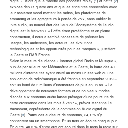
digital ». Alors que le marché des podcasts replay (
1
) et natifs (
2
)
explose depuis quatre ans et que les enceintes connectées avec
leur assistant vocal mettent les radios, les plateformes de
streaming et les agrégateurs à portée de voix, sans oublier le
livre audio, un nouvel état des lieux de l’écosystème de l’audio
digital est le bienvenu. « L’offre étant protéiforme et en pleine
construction, il nous a semblé nécessaire de préciser les
usages, les audiences, les acteurs, les évolutions
technologiques et les opportunités pour les marques », justifient
le Geste et l’IAB France.
Selon la mesure d’audience « Internet global Radio et Musique »,
publiée par ailleurs par Médiamétrie et le Geste, la barre des 40
millions d’internautes ayant visité au moins un site web ou une
application de radio/musique a été franchie en septembre 2019 –
soit un bond de 5 millions d’internautes de plus en un an. « Le
développement de nouveaux formats et de nouveaux modes
d’accès aux contenus audio laisse présager d’une poursuite de
cette croissance dans les mois à venir », prévoit Marianne Le
Vavasseur, coprésidente de la commission Audio digital du
Geste (
3
). Parmi ces auditeurs de contenus, 84,1 % s’y
connectent via un smartphone. Et un tiers en écoute chaque jour.
En outre, 40,3 % d’entre eux ont écouté dans le mois la radio sur