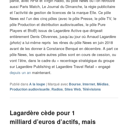
partie, avec RFM et Virgin Radio, du pôle News où l’on retrouve
aussi Paris Match, Le Journal du Dimanche, la régie publicitaire
et l’activité de gestion de licences de la marque Elle. Ce pôle
News est l’un des cinq pôles (avec le pôle Presse, le pôle TV, le
pôle Production et distribution audiovisuelles, le pôle Pure
Players et BtoB) issus de Lagardère Active que dirigeait
entièrement Denis Olivennes, jusqu’au jour où Arnaud Lagardère
(photo)
a lui-même repris les rênes du pôle News en juin 2018
avant de les donner à Constance Benqué en décembre. A part ce
pôle News, les quatre autres pôles sont en cours de cession, ou
vont l’être, dans le cadre du « recentrage stratégique du groupe
sur Lagardère Publishing et Lagardère Travel Retail » engagé
depuis un an
maintenant.
Publié dans
A la loupe
|
Marqué avec
Bourse
,
Internet
,
Médias
,
Production audiovisuelle
,
Radios
,
Sites Web
,
Télévisions
Lagardère cède pour 1
milliard d’euros d’actifs, mais