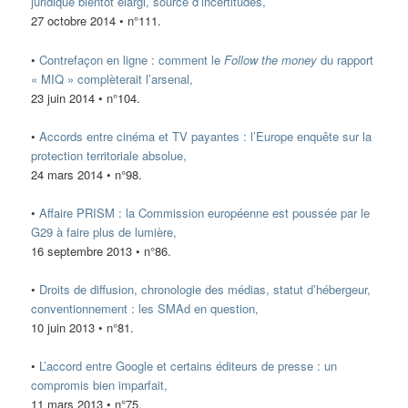
juridique bientôt élargi, source d’incertitudes,
27 octobre 2014 • n°111.
•
Contrefaçon en ligne : comment le
Follow the money
du rapport
« MIQ » complèterait l’arsenal,
23 juin 2014 • n°104.
•
Accords entre cinéma et TV payantes : l’Europe enquête sur la
protection territoriale absolue,
24 mars 2014 • n°98.
•
Affaire PRISM : la Commission européenne est poussée par le
G29 à faire plus de lumière,
16 septembre 2013 • n°86.
•
Droits de diffusion, chronologie des médias, statut d’hébergeur,
conventionnement : les SMAd en question,
10 juin 2013 • n°81.
•
L’accord entre Google et certains éditeurs de presse : un
compromis bien imparfait,
11 mars 2013 • n°75.