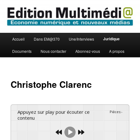
Aller
Economie numérique et Nouveaux médias
au
contenu
principal
Edition Multimédi@
Menu
Juridique
Accueil
Dans EM@370
Une/Interviews
principal
Documents
Nous contacter
Abonnez-vous
A propos
Christophe Clarenc
Appuyez sur play pour écouter ce
Pièces
:
-
contenu