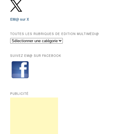
2009,
sauf
les
EM@ sur X
12
derniers
mois
TOUTES LES RUBRIQUES DE EDITION MULTIMÉDI@
réservés
Toutes
aux
les
abonnés.
rubriques
SUIVEZ EM@ SUR FACEBOOK
de
Edition
Multimédi@
PUBLICITÉ