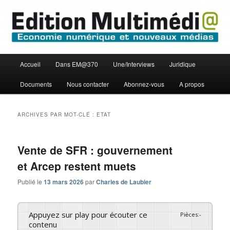
Aller
Aller
Economie numérique et Nouveaux médias
au
au
contenu
contenu
principal
secondaire
Edition Multimédi@
Menu
Accueil
Dans EM@370
Une/Interviews
Juridique
principal
Documents
Nous contacter
Abonnez-vous
A propos
ARCHIVES PAR MOT-CLÉ :
ETAT
Vente de SFR : gouvernement
et Arcep restent muets
Publié le
13 mars 2026
par
Charles de Laubier
Appuyez sur play pour écouter ce
Pièces
:
-
contenu