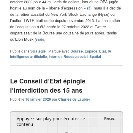
octobre 2022 pour 44 milliards de dollars, lors d’une OPA jugée
hostile au nom de la « liberté d’expression » (
3
), mais il a décidé
de la retirer aussitôt du New York Stock Exchange (Nyse) où
l’action TWTR était cotée depuis novembre 2013. La finalisation
de l’acquisition a été actée le 27 octobre 2022 et Twitter
disparaissait de la Bourse une douzaine de jours après, tandis
qu’Elon Musk
(
suite
)
Publié dans
Stratégie
|
Marqué avec
Bourse
,
Espace
,
Etat
,
IA
,
Intelligence artificielle
,
Internet
,
Réseau social
,
Spatial
Le Conseil d’Etat épingle
l’interdiction des 15 ans
Publié le
16 janvier 2026
par
Charles de Laubier
Appuyez sur play pour écouter ce
Pièces
:
-
contenu