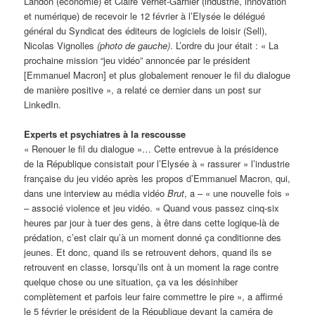
Landon (économie) et Claire Vernet-Garnier (industrie, innovation
et numérique) de recevoir le 12 février à l’Elysée le délégué
général du Syndicat des éditeurs de logiciels de loisir (Sell),
Nicolas Vignolles
(photo de gauche)
. L’ordre du jour était : « La
prochaine mission “jeu vidéo” annoncée par le président
[Emmanuel Macron] et plus globalement renouer le fil du dialogue
de manière positive », a relaté ce dernier dans un post sur
LinkedIn.
Experts et psychiatres à la rescousse
« Renouer le fil du dialogue »… Cette entrevue à la présidence
de la République consistait pour l’Elysée à « rassurer » l’industrie
française du jeu vidéo après les propos d’Emmanuel Macron, qui,
dans une interview au média vidéo
Brut
, a – « une nouvelle fois »
– associé violence et jeu vidéo. « Quand vous passez cinq-six
heures par jour à tuer des gens, à être dans cette logique-là de
prédation, c’est clair qu’à un moment donné ça conditionne des
jeunes. Et donc, quand ils se retrouvent dehors, quand ils se
retrouvent en classe, lorsqu’ils ont à un moment la rage contre
quelque chose ou une situation, ça va les désinhiber
complètement et parfois leur faire commettre le pire », a affirmé
le 5 février le président de la République devant la caméra de