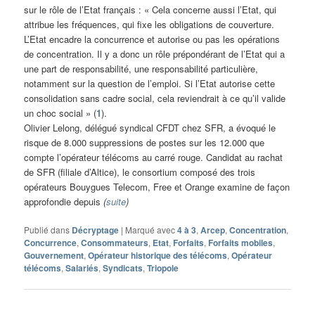
sur le rôle de l’Etat français : « Cela concerne aussi l’Etat, qui
attribue les fréquences, qui fixe les obligations de couverture.
L’Etat encadre la concurrence et autorise ou pas les opérations
de concentration. Il y a donc un rôle prépondérant de l’Etat qui a
une part de responsabilité, une responsabilité particulière,
notamment sur la question de l’emploi. Si l’Etat autorise cette
consolidation sans cadre social, cela reviendrait à ce qu’il valide
un choc social » (
1
).
Olivier Lelong, délégué syndical CFDT chez SFR, a évoqué le
risque de 8.000 suppressions de postes sur les 12.000 que
compte l’opérateur télécoms au carré rouge. Candidat au rachat
de SFR (filiale d’Altice), le consortium composé des trois
opérateurs Bouygues Telecom, Free et Orange examine de façon
approfondie depuis
(
suite
)
Publié dans
Décryptage
|
Marqué avec
4 à 3
,
Arcep
,
Concentration
,
Concurrence
,
Consommateurs
,
Etat
,
Forfaits
,
Forfaits mobiles
,
Gouvernement
,
Opérateur historique des télécoms
,
Opérateur
télécoms
,
Salariés
,
Syndicats
,
Triopole