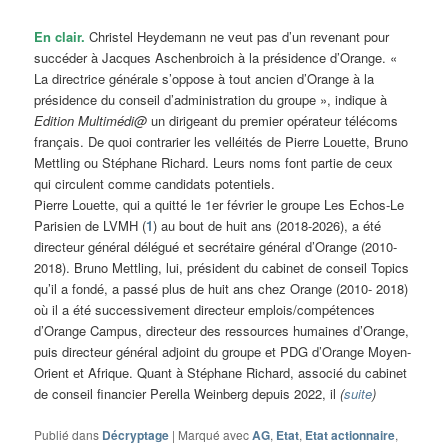
En clair.
Christel Heydemann ne veut pas d’un revenant pour
succéder à Jacques Aschenbroich à la présidence d’Orange. «
La directrice générale s’oppose à tout ancien d’Orange à la
présidence du conseil d’administration du groupe », indique à
Edition Multimédi@
un dirigeant du premier opérateur télécoms
français. De quoi contrarier les velléités de Pierre Louette, Bruno
Mettling ou Stéphane Richard. Leurs noms font partie de ceux
qui circulent comme candidats potentiels.
Pierre Louette, qui a quitté le 1er février le groupe Les Echos-Le
Parisien de LVMH (
1
) au bout de huit ans (2018-2026), a été
directeur général délégué et secrétaire général d’Orange (2010-
2018). Bruno Mettling, lui, président du cabinet de conseil Topics
qu’il a fondé, a passé plus de huit ans chez Orange (2010- 2018)
où il a été successivement directeur emplois/compétences
d’Orange Campus, directeur des ressources humaines d’Orange,
puis directeur général adjoint du groupe et PDG d’Orange Moyen-
Orient et Afrique. Quant à Stéphane Richard, associé du cabinet
de conseil financier Perella Weinberg depuis 2022, il
(
suite
)
Publié dans
Décryptage
|
Marqué avec
AG
,
Etat
,
Etat actionnaire
,