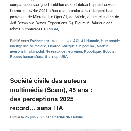
comparaison souligne l’ambition de ce fabricant qui est devenu
licorne en février 2024 grâce à un premier afflux d’argent frais
provenant de Microsoft, d’OpenAI, de Nvidia, d’Intel et même de
Jeff Bezos via Bezos Expeditions (
4
). Figure AI fabrique des
robots humanoïdes au
(
suite
)
Publié dans
Evénement
|
Marqué avec
AGI
,
AI
,
Humain
,
Humanoïde
,
Intelligence artificielle
,
Licorne
,
Marque à la pomme
,
Modèle
neuronal multimodal
,
Réseaux de neurones
,
Robotique
,
Robots
,
Robots humanoïdes
,
Start-up
,
USA
Société civile des auteurs
multimédia (Scam), 45 ans :
des perceptions 2025
record… sans l’IA
Publié le
26 juin 2026
par
Charles de Laubier