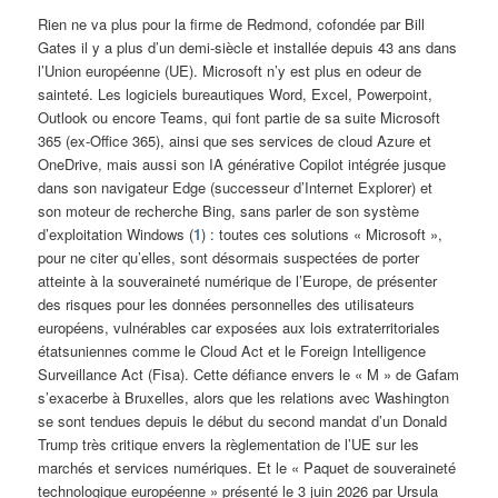
Rien ne va plus pour la firme de Redmond, cofondée par Bill
Gates il y a plus d’un demi-siècle et installée depuis 43 ans dans
l’Union européenne (UE). Microsoft n’y est plus en odeur de
sainteté. Les logiciels bureautiques Word, Excel, Powerpoint,
Outlook ou encore Teams, qui font partie de sa suite Microsoft
365 (ex-Office 365), ainsi que ses services de cloud Azure et
OneDrive, mais aussi son IA générative Copilot intégrée jusque
dans son navigateur Edge (successeur d’Internet Explorer) et
son moteur de recherche Bing, sans parler de son système
d’exploitation Windows (
1
) : toutes ces solutions « Microsoft »,
pour ne citer qu’elles, sont désormais suspectées de porter
atteinte à la souveraineté numérique de l’Europe, de présenter
des risques pour les données personnelles des utilisateurs
européens, vulnérables car exposées aux lois extraterritoriales
étatsuniennes comme le Cloud Act et le Foreign Intelligence
Surveillance Act (Fisa). Cette défiance envers le « M » de Gafam
s’exacerbe à Bruxelles, alors que les relations avec Washington
se sont tendues depuis le début du second mandat d’un Donald
Trump très critique envers la règlementation de l’UE sur les
marchés et services numériques. Et le « Paquet de souveraineté
technologique européenne » présenté le 3 juin 2026 par Ursula