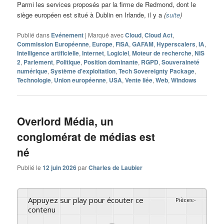
Parmi les services proposés par la firme de Redmond, dont le
siège européen est situé à Dublin en Irlande, il y a
(
suite
)
Publié dans
Evénement
|
Marqué avec
Cloud
,
Cloud Act
,
Commission Européenne
,
Europe
,
FISA
,
GAFAM
,
Hyperscalers
,
IA
,
Intelligence artificielle
,
Internet
,
Logiciel
,
Moteur de recherche
,
NIS
2
,
Parlement
,
Politique
,
Position dominante
,
RGPD
,
Souveraineté
numérique
,
Système d'exploitation
,
Tech Sovereignty Package
,
Technologie
,
Union européenne
,
USA
,
Vente liée
,
Web
,
Windows
Overlord Média, un
conglomérat de médias est
né
Publié le
12 juin 2026
par
Charles de Laubier
Appuyez sur play pour écouter ce
Pièces
:
-
contenu