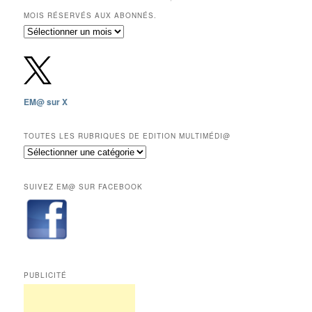
MOIS RÉSERVÉS AUX ABONNÉS.
Archives
gratuites
depuis
2009,
sauf
les
EM@ sur X
12
derniers
mois
TOUTES LES RUBRIQUES DE EDITION MULTIMÉDI@
réservés
Toutes
aux
les
abonnés.
rubriques
SUIVEZ EM@ SUR FACEBOOK
de
Edition
Multimédi@
PUBLICITÉ