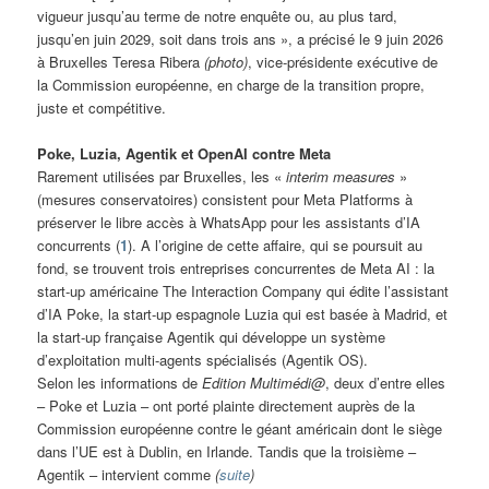
vigueur jusqu’au terme de notre enquête ou, au plus tard,
jusqu’en juin 2029, soit dans trois ans », a précisé le 9 juin 2026
à Bruxelles Teresa Ribera
(photo)
, vice-présidente exécutive de
la Commission européenne, en charge de la transition propre,
juste et compétitive.
Poke, Luzia, Agentik et OpenAI contre Meta
Rarement utilisées par Bruxelles, les «
interim measures
»
(mesures conservatoires) consistent pour Meta Platforms à
préserver le libre accès à WhatsApp pour les assistants d’IA
concurrents (
1
). A l’origine de cette affaire, qui se poursuit au
fond, se trouvent trois entreprises concurrentes de Meta AI : la
start-up américaine The Interaction Company qui édite l’assistant
d’IA Poke, la start-up espagnole Luzia qui est basée à Madrid, et
la start-up française Agentik qui développe un système
d’exploitation multi-agents spécialisés (Agentik OS).
Selon les informations de
Edition Multimédi@
, deux d’entre elles
– Poke et Luzia – ont porté plainte directement auprès de la
Commission européenne contre le géant américain dont le siège
dans l’UE est à Dublin, en Irlande. Tandis que la troisième –
Agentik – intervient comme
(
suite
)