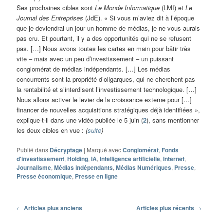
Ses prochaines cibles sont
Le Monde Informatique
(LMI) et
Le
Journal des Entreprises
(JdE). « Si vous m’aviez dit à l’époque
que je deviendrai un jour un homme de médias, je ne vous aurais
pas cru. Et pourtant, il y a des opportunités qui ne se refusent
pas. […] Nous avons toutes les cartes en main pour bâtir très
vite – mais avec un peu d’investissement – un puissant
conglomérat de médias indépendants. […] Les médias
concurrents sont la propriété d’oligarques, qui ne cherchent pas
la rentabilité et s’interdisent l’investissement technologique. […]
Nous allons activer le levier de la croissance externe pour […]
financer de nouvelles acquisitions stratégiques déjà identifiées »,
explique-t-il dans une vidéo publiée le 5 juin (
2
), sans mentionner
les deux cibles en vue :
(
suite
)
Publié dans
Décryptage
|
Marqué avec
Conglomérat
,
Fonds
d'investissement
,
Holding
,
IA
,
Intelligence artificielle
,
Internet
,
Journalisme
,
Médias indépendants
,
Médias Numériques
,
Presse
,
Presse économique
,
Presse en ligne
Navigation
←
Articles plus anciens
Articles plus récents
→
des