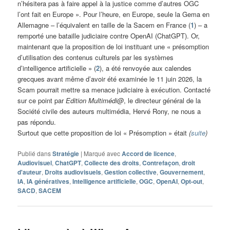
n’hésitera pas à faire appel à la justice comme d’autres OGC
l’ont fait en Europe ». Pour l’heure, en Europe, seule la Gema en
Allemagne – l’équivalent en taille de la Sacem en France (
1
) – a
remporté une bataille judiciaire contre OpenAI (ChatGPT). Or,
maintenant que la proposition de loi instituant une « présomption
d’utilisation des contenus culturels par les systèmes
d’intelligence artificielle » (
2
), a été renvoyée aux calendes
grecques avant même d’avoir été examinée le 11 juin 2026, la
Scam pourrait mettre sa menace judiciaire à exécution. Contacté
sur ce point par
Edition Multimédi@
, le directeur général de la
Société civile des auteurs multimédia, Hervé Rony, ne nous a
pas répondu.
Surtout que cette proposition de loi « Présomption » était
(
suite
)
Publié dans
Stratégie
|
Marqué avec
Accord de licence
,
Audiovisuel
,
ChatGPT
,
Collecte des droits
,
Contrefaçon
,
droit
d'auteur
,
Droits audiovisuels
,
Gestion collective
,
Gouvernement
,
IA
,
IA génératives
,
Intelligence artificielle
,
OGC
,
OpenAI
,
Opt-out
,
SACD
,
SACEM