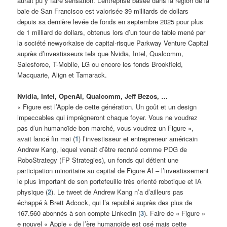
aurait pu y faire sensation. L’entreprise basée dans la région de la
baie de San Francisco est valorisée 39 milliards de dollars
depuis sa dernière levée de fonds en septembre 2025 pour plus
de 1 milliard de dollars, obtenus lors d’un tour de table mené par
la société newyorkaise de capital-risque Parkway Venture Capital
auprès d’investisseurs tels que Nvidia, Intel, Qualcomm,
Salesforce, T-Mobile, LG ou encore les fonds Brookfield,
Macquarie, Align et Tamarack.
Nvidia, Intel, OpenAI, Qualcomm, Jeff Bezos, …
« Figure est l’Apple de cette génération. Un goût et un design
impeccables qui imprégneront chaque foyer. Vous ne voudrez
pas d’un humanoïde bon marché, vous voudrez un Figure »,
avait lancé fin mai (
1
) l’investisseur et entrepreneur américain
Andrew Kang, lequel venait d’être recruté comme PDG de
RoboStrategy (FP Strategies), un fonds qui détient une
participation minoritaire au capital de Figure AI – l’investissement
le plus important de son portefeuille très orienté robotique et IA
physique (
2
). Le tweet de Andrew Kang n’a d’ailleurs pas
échappé à Brett Adcock, qui l’a republié auprès des plus de
167.560 abonnés à son compte LinkedIn (
3
). Faire de « Figure »
e nouvel « Apple » de l’ère humanoïde est osé mais cette