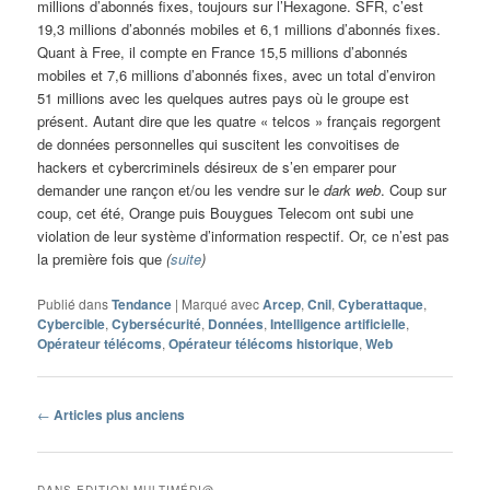
millions d’abonnés fixes, toujours sur l’Hexagone. SFR, c’est
19,3 millions d’abonnés mobiles et 6,1 millions d’abonnés fixes.
Quant à Free, il compte en France 15,5 millions d’abonnés
mobiles et 7,6 millions d’abonnés fixes, avec un total d’environ
51 millions avec les quelques autres pays où le groupe est
présent. Autant dire que les quatre « telcos » français regorgent
de données personnelles qui suscitent les convoitises de
hackers et cybercriminels désireux de s’en emparer pour
demander une rançon et/ou les vendre sur le
dark web
. Coup sur
coup, cet été, Orange puis Bouygues Telecom ont subi une
violation de leur système d’information respectif. Or, ce n’est pas
la première fois que
(
suite
)
Publié dans
Tendance
|
Marqué avec
Arcep
,
Cnil
,
Cyberattaque
,
Cybercible
,
Cybersécurité
,
Données
,
Intelligence artificielle
,
Opérateur télécoms
,
Opérateur télécoms historique
,
Web
Navigation
←
Articles plus anciens
des
articles