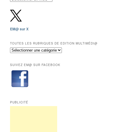
gratuites
depuis
2009,
sauf
les
EM@ sur X
12
derniers
mois
TOUTES LES RUBRIQUES DE EDITION MULTIMÉDI@
réservés
Toutes
aux
les
abonnés.
rubriques
SUIVEZ EM@ SUR FACEBOOK
de
Edition
Multimédi@
PUBLICITÉ