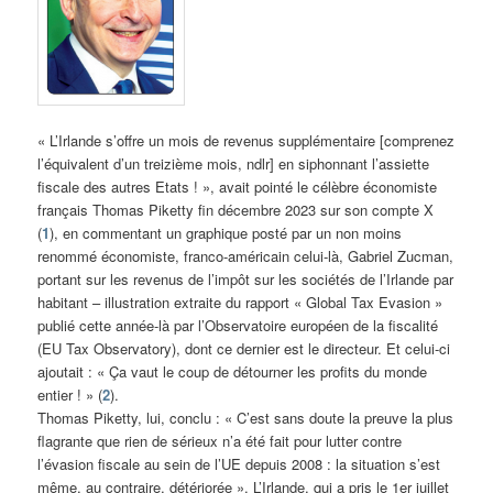
« L’Irlande s’offre un mois de revenus supplémentaire [comprenez
l’équivalent d’un treizième mois, ndlr] en siphonnant l’assiette
fiscale des autres Etats ! », avait pointé le célèbre économiste
français Thomas Piketty fin décembre 2023 sur son compte X
(
1
), en commentant un graphique posté par un non moins
renommé économiste, franco-américain celui-là, Gabriel Zucman,
portant sur les revenus de l’impôt sur les sociétés de l’Irlande par
habitant – illustration extraite du rapport « Global Tax Evasion »
publié cette année-là par l’Observatoire européen de la fiscalité
(EU Tax Observatory), dont ce dernier est le directeur. Et celui-ci
ajoutait : « Ça vaut le coup de détourner les profits du monde
entier ! » (
2
).
Thomas Piketty, lui, conclu : « C’est sans doute la preuve la plus
flagrante que rien de sérieux n’a été fait pour lutter contre
l’évasion fiscale au sein de l’UE depuis 2008 : la situation s’est
même, au contraire, détériorée ». L’Irlande, qui a pris le 1er juillet