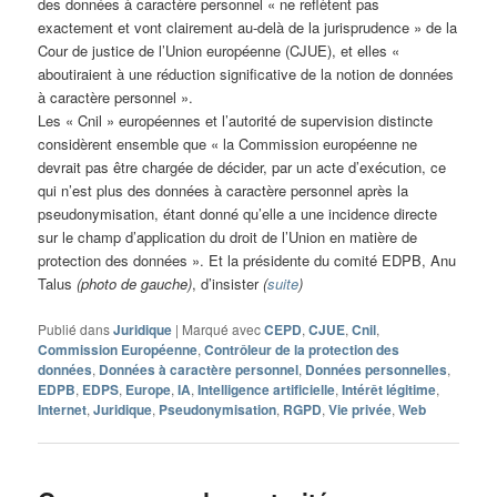
des données à caractère personnel « ne reflètent pas
exactement et vont clairement au-delà de la jurisprudence » de la
Cour de justice de l’Union européenne (CJUE), et elles «
aboutiraient à une réduction significative de la notion de données
à caractère personnel ».
Les « Cnil » européennes et l’autorité de supervision distincte
considèrent ensemble que « la Commission européenne ne
devrait pas être chargée de décider, par un acte d’exécution, ce
qui n’est plus des données à caractère personnel après la
pseudonymisation, étant donné qu’elle a une incidence directe
sur le champ d’application du droit de l’Union en matière de
protection des données ». Et la présidente du comité EDPB, Anu
Talus
(photo de gauche)
, d’insister
(
suite
)
Publié dans
Juridique
|
Marqué avec
CEPD
,
CJUE
,
Cnil
,
Commission Européenne
,
Contrôleur de la protection des
données
,
Données à caractère personnel
,
Données personnelles
,
EDPB
,
EDPS
,
Europe
,
IA
,
Intelligence artificielle
,
Intérêt légitime
,
Internet
,
Juridique
,
Pseudonymisation
,
RGPD
,
Vie privée
,
Web