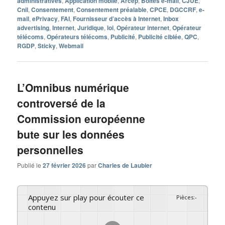
administratives
,
Application mobile
,
Arcep
,
Boîtes e-mail
,
CJUE
,
Cnil
,
Consentement
,
Consentement préalable
,
CPCE
,
DGCCRF
,
e-
mail
,
ePrivacy
,
FAI
,
Fournisseur d’accès à Internet
,
Inbox
advertising
,
Internet
,
Juridique
,
loi
,
Opérateur internet
,
Opérateur
télécoms
,
Opérateurs télécoms
,
Publicité
,
Publicité ciblée
,
QPC
,
RGDP
,
Sticky
,
Webmail
L’Omnibus numérique
controversé de la
Commission européenne
bute sur les données
personnelles
Publié le
27 février 2026
par
Charles de Laubier
Appuyez sur play pour écouter ce
Pièces
:
-
contenu