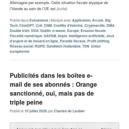
Allemagne par exemple. Cette situation fiscale atypique de
l’Irlande au sein de l’UE est
(
suite
)
Publié dans
Evénement
|
Marqué avec
Application
,
Arcom
,
Big
Tech
,
ChatGPT
,
Cnil
,
CNM
,
Conflits d'intérêts
,
Cryptoactifs
,
DMA
,
Double Irish
,
DSA
,
Dublin
,
e-waste
,
Europe
,
Evasion fiscale
,
Fiscalité numérique
,
GAFAM
,
Impôt
,
Intelligence artificielle
,
Jeux
d'argent et de hasard en ligne
,
Paradis fiscaux
,
Profit shifting
,
Réseau social
,
RGPD
,
Sandwich Hollandais
,
TSN
,
Union
européenne
Publicités dans les boîtes e-
mail de ses abonnés : Orange
sanctionné, oui, mais pas de
triple peine
Publié le
10 juillet 2026
par
Charles de Laubier