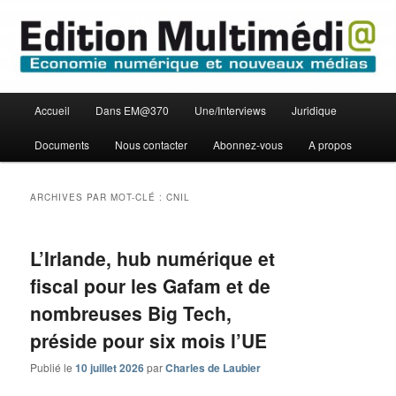
Aller
Aller
Economie numérique et Nouveaux médias
au
au
contenu
contenu
principal
secondaire
Edition Multimédi@
Menu
Accueil
Dans EM@370
Une/Interviews
Juridique
principal
Documents
Nous contacter
Abonnez-vous
A propos
ARCHIVES PAR MOT-CLÉ :
CNIL
L’Irlande, hub numérique et
fiscal pour les Gafam et de
nombreuses Big Tech,
préside pour six mois l’UE
Publié le
10 juillet 2026
par
Charles de Laubier