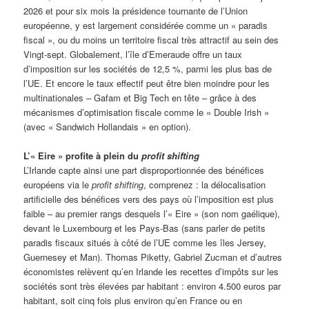
2026 et pour six mois la présidence tournante de l’Union
européenne, y est largement considérée comme un « paradis
fiscal », ou du moins un territoire fiscal très attractif au sein des
Vingt-sept. Globalement, l’île d’Emeraude offre un taux
d’imposition sur les sociétés de 12,5 %, parmi les plus bas de
l’UE. Et encore le taux effectif peut être bien moindre pour les
multinationales – Gafam et Big Tech en tête – grâce à des
mécanismes d’optimisation fiscale comme le « Double Irish »
(avec « Sandwich Hollandais » en option).
L’« Eire » profite à plein du
profit shifting
L’Irlande capte ainsi une part disproportionnée des bénéfices
européens via le
profit shifting
, comprenez : la délocalisation
artificielle des bénéfices vers des pays où l’imposition est plus
faible – au premier rangs desquels l’« Eire » (son nom gaélique),
devant le Luxembourg et les Pays-Bas (sans parler de petits
paradis fiscaux situés à côté de l’UE comme les îles Jersey,
Guernesey et Man). Thomas Piketty, Gabriel Zucman et d’autres
économistes relèvent qu’en Irlande les recettes d’impôts sur les
sociétés sont très élevées par habitant : environ 4.500 euros par
habitant, soit cinq fois plus environ qu’en France ou en