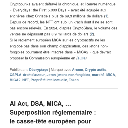
Cryptopunks avaient défrayé la chronique, et l’œuvre numérique
« Everydays: the First 5.000 Days » avait été adjugée aux
enchères chez Christie’s plus de 69,3 millions de dollars (
1
).
Depuis ce record, les NFT ont subi un krach dont il ne se sont
pas encore relevés. En 2024, d’après CryptoSlam, le volume des
ventes ne dépassait pas 8,9 milliards de dollars (
2
).
Si le règlement européen MiCA sur les cryptoactifs ne les
englobe pas dans son champ d’application, ces jetons non-
fongibles pourraient être intégrés dans « MiCA2 » que devrait
proposer la Commission européenne en
(
suite
)
Publié dans
Décryptage
|
Marqué avec
Arcom
,
Crypto-actifs
,
CSPLA
,
droit d'auteur
,
Jeton
,
jetons non-fongibles
,
marché
,
MiCA
,
MiCA2
,
NFT
,
Propriété intellectuelle
,
Token
AI Act, DSA, MiCA, …
Superposition réglementaire :
le casse-tête européen pour