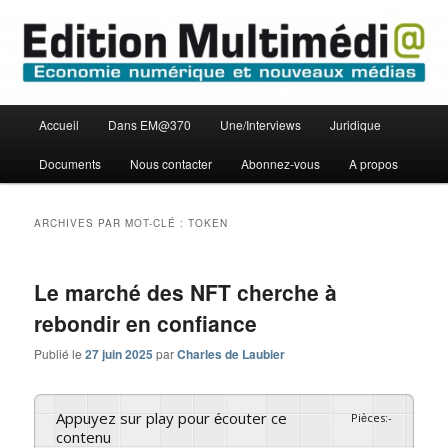
Aller
Aller
Economie numérique et Nouveaux médias
au
au
contenu
contenu
principal
secondaire
Edition Multimédi@
Menu
Accueil
Dans EM@370
Une/Interviews
Juridique
principal
Documents
Nous contacter
Abonnez-vous
A propos
ARCHIVES PAR MOT-CLÉ :
TOKEN
Le marché des NFT cherche à
rebondir en confiance
Publié le
27 juin 2025
par
Charles de Laubier
Appuyez sur play pour écouter ce
Pièces
:
-
contenu