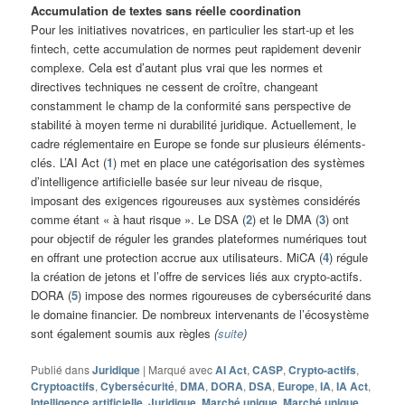
Accumulation de textes sans réelle coordination
Pour les initiatives novatrices, en particulier les start-up et les
fintech, cette accumulation de normes peut rapidement devenir
complexe. Cela est d’autant plus vrai que les normes et
directives techniques ne cessent de croître, changeant
constamment le champ de la conformité sans perspective de
stabilité à moyen terme ni durabilité juridique. Actuellement, le
cadre réglementaire en Europe se fonde sur plusieurs éléments-
clés. L’AI Act (
1
) met en place une catégorisation des systèmes
d’intelligence artificielle basée sur leur niveau de risque,
imposant des exigences rigoureuses aux systèmes considérés
comme étant « à haut risque ». Le DSA (
2
) et le DMA (
3
) ont
pour objectif de réguler les grandes plateformes numériques tout
en offrant une protection accrue aux utilisateurs. MiCA (
4
) régule
la création de jetons et l’offre de services liés aux crypto-actifs.
DORA (
5
) impose des normes rigoureuses de cybersécurité dans
le domaine financier. De nombreux intervenants de l’écosystème
sont également soumis aux règles
(
suite
)
Publié dans
Juridique
|
Marqué avec
AI Act
,
CASP
,
Crypto-actifs
,
Cryptoactifs
,
Cybersécurité
,
DMA
,
DORA
,
DSA
,
Europe
,
IA
,
IA Act
,
Intelligence artificielle
,
Juridique
,
Marché unique
,
Marché unique