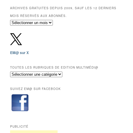
ARCHIVES GRATUITES DEPUIS 2009, SAUF LES 12 DERNIERS
MOIS RÉSERVÉS AUX ABONNÉS.
Archives
gratuites
depuis
2009,
sauf
les
EM@ sur X
12
derniers
mois
TOUTES LES RUBRIQUES DE EDITION MULTIMÉDI@
réservés
Toutes
aux
les
abonnés.
rubriques
SUIVEZ EM@ SUR FACEBOOK
de
Edition
Multimédi@
PUBLICITÉ