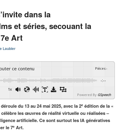
’invite dans la
lms et séries, secouant la
 7e Art
e Laubier
couter ce contenu
Pièces
:
-
-:--
1x
Powered By
GSpeech
déroule du 13 au 24 mai 2025, avec la 2
édition de la «
e
élèbre les œuvres de réalité virtuelle ou réalisées –
ligence artificielle. Ce sont surtout les IA génératives
er le 7
Art.
e