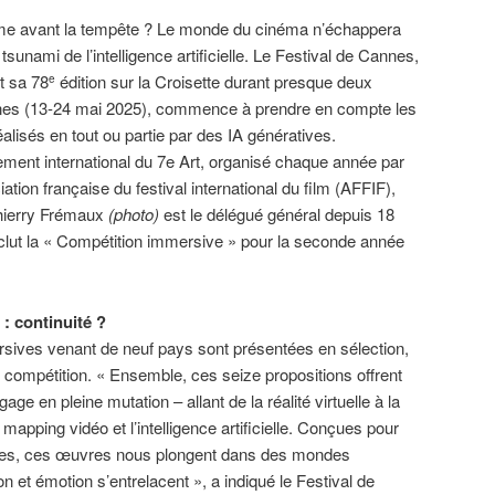
me avant la tempête ? Le monde du cinéma n’échappera
tsunami de l’intelligence artificielle. Le Festival de Cannes,
nt sa 78
édition sur la Croisette durant presque deux
e
es (13-24 mai 2025), commence à prendre en compte les
éalisés en tout ou partie par des IA génératives.
ement international du 7e Art, organisé chaque année par
iation française du festival international du film (AFFIF),
hierry Frémaux
(photo)
est le délégué général depuis 18
nclut la « Compétition immersive » pour la seconde année
 : continuité ?
ives venant de neuf pays sont présentées en sélection,
s compétition. « Ensemble, ces seize propositions offrent
ge en pleine mutation – allant de la réalité virtuelle à la
 mapping vidéo et l’intelligence artificielle. Conçues pour
dées, ces œuvres nous plongent dans des mondes
n et émotion s’entrelacent », a indiqué le Festival de