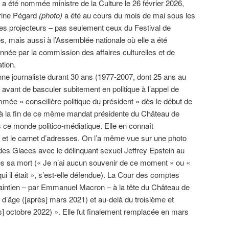
e a été nommée ministre de la Culture le 26 février 2026,
rine Pégard
(photo)
a été au cours du mois de mai sous les
es projecteurs – pas seulement ceux du Festival de
, mais aussi à l’Assemblée nationale où elle a été
onnée par la commission des affaires culturelles et de
ation.
ne journaliste durant 30 ans (1977-2007, dont 25 ans au
, avant de basculer subitement en politique à l’appel de
mmée « conseillère politique du président » dès le début de
à la fin de ce même mandat présidente du Château de
ns ce monde politico-médiatique. Elle en connaît
 et le carnet d’adresses. On l’a même vue sur une photo
des Glaces avec le délinquant sexuel Jeffrey Epstein au
ès sa mort (« Je n’ai aucun souvenir de ce moment » ou «
i il était », s’est-elle défendue). La Cour des comptes
maintien – par Emmanuel Macron – à la tête du Château de
te d’âge ([après] mars 2021) et au-delà du troisième et
s] octobre 2022) ». Elle fut finalement remplacée en mars