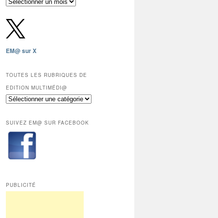
Archives
gratuites
depuis
2009,
sauf
les
EM@ sur X
12
derniers
mois
TOUTES LES RUBRIQUES DE
réservés
EDITION MULTIMÉDI@
aux
Toutes
abonnés.
les
rubriques
SUIVEZ EM@ SUR FACEBOOK
de
Edition
Multimédi@
PUBLICITÉ