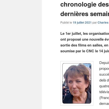
chronologie des 
dernières semai
Publié le
19 juillet 2021
par
Charles
Le 1er juillet, les organisati
ont proposé une nouvelle évo
sortie des films en salles, en
soumise par le CNC le 14 jui
Depuis
propos
succé
delà 
quatre
télévi
(Franc
deman