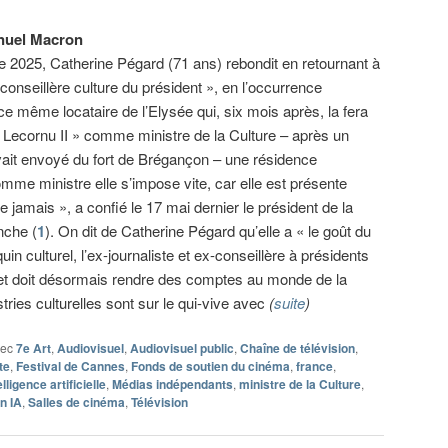
nuel Macron
 2025, Catherine Pégard (71 ans) rebondit en retournant à
« conseillère culture du président », en l’occurrence
 même locataire de l’Elysée qui, six mois après, la fera
 Lecornu II » comme ministre de la Culture – après un
avait envoyé du fort de Brégançon – une résidence
omme ministre elle s’impose vite, car elle est présente
ne jamais », a confié le 17 mai dernier le président de la
nche (
1
). On dit de Catherine Pégard qu’elle a « le goût du
n culturel, l’ex-journaliste et ex-conseillère à présidents
 et doit désormais rendre des comptes au monde de la
stries culturelles sont sur le qui-vive avec
(
suite
)
vec
7e Art
,
Audiovisuel
,
Audiovisuel public
,
Chaîne de télévision
,
te
,
Festival de Cannes
,
Fonds de soutien du cinéma
,
france
,
elligence artificielle
,
Médias indépendants
,
ministre de la Culture
,
n IA
,
Salles de cinéma
,
Télévision