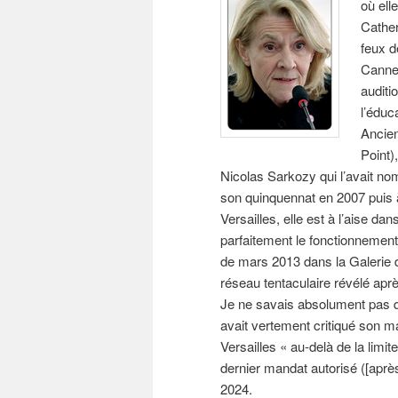
où ell
Cathe
feux d
Cannes
auditi
l’éduc
Ancien
Point)
Nicolas Sarkozy qui l’avait no
son quinquennat en 2007 puis 
Versailles, elle est à l’aise da
parfaitement le fonctionnement
de mars 2013 dans la Galerie 
réseau tentaculaire révélé apr
Je ne savais absolument pas qu
avait vertement critiqué son 
Versailles « au-delà de la limi
dernier mandat autorisé ([aprè
2024.