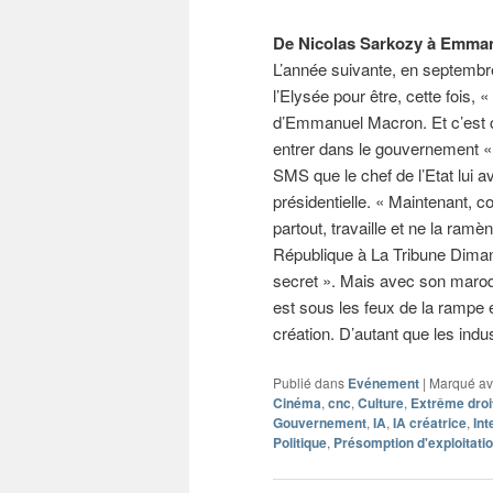
De Nicolas Sarkozy à Emma
L’année suivante, en septembre
l’Elysée pour être, cette fois, 
d’Emmanuel Macron. Et c’est ce
entrer dans le gouvernement «
SMS que le chef de l’Etat lui 
présidentielle. « Maintenant, c
partout, travaille et ne la ramè
République à La Tribune Dima
secret ». Mais avec son maroqui
est sous les feux de la rampe
création. D’autant que les indu
Publié dans
Evénement
|
Marqué a
Cinéma
,
cnc
,
Culture
,
Extrême droi
Gouvernement
,
IA
,
IA créatrice
,
Int
Politique
,
Présomption d'exploitatio