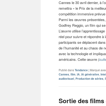
Cannes le 30 avril dernier, à l’
remettra « le Prix de la meill
compétition immersive prévue 
Parmi les œuvres présentées, i
Godfrey Reggio, un film qui se d
L’œuvre utilise l’apprentissage
réel pour suivre et répondre à
participants se déplacent dans 
de l’humanité et au chaos de n
avec la technologie et impliqua
américains. Cette œuvre
(
suit
Publié dans
Tendance
|
Marqué ave
Cannes
,
film
,
IA
,
IA générative
,
Inte
audiovisuel
,
Production de séries
,
Sortie des films 