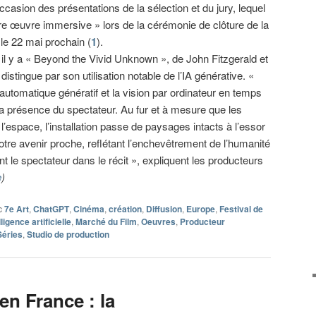
occasion des présentations de la sélection et du jury, lequel
eure œuvre immersive » lors de la cérémonie de clôture de la
le 22 mai prochain (
1
).
l y a « Beyond the Vivid Unknown », de John Fitzgerald et
istingue par son utilisation notable de l’IA générative. «
 automatique génératif et la vision par ordinateur en temps
 la présence du spectateur. Au fur et à mesure que les
l’espace, l’installation passe de paysages intacts à l’essor
otre avenir proche, reflétant l’enchevêtrement de l’humanité
nt le spectateur dans le récit », expliquent les producteurs
e
)
c
7e Art
,
ChatGPT
,
Cinéma
,
création
,
Diffusion
,
Europe
,
Festival de
lligence artificielle
,
Marché du Film
,
Oeuvres
,
Producteur
Séries
,
Studio de production
en France : la