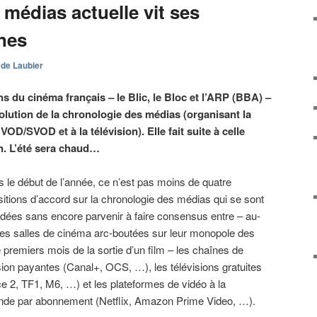
médias actuelle vit ses
nes
 de Laubier
ons du cinéma français – le Blic, le Bloc et l’ARP (BBA) –
lution de la chronologie des médias (organisant la
 VOD/SVOD et à la télévision). Elle fait suite à celle
n. L’été sera chaud…
 le début de l’année, ce n’est pas moins de quatre
itions d’accord sur la chronologie des médias qui se sont
dées sans encore parvenir à faire consensus entre – au-
des salles de cinéma arc-boutées sur leur monopole des
 premiers mois de la sortie d’un film – les chaînes de
sion payantes (Canal+, OCS, …), les télévisions gratuites
e 2, TF1, M6, …) et les plateformes de vidéo à la
de par abonnement (Netflix, Amazon Prime Video, …).