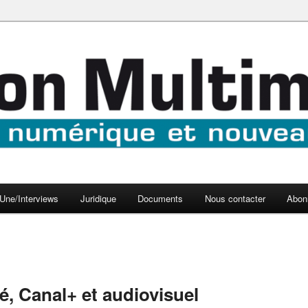
aux médias
médi@
Une/Interviews
Juridique
Documents
Nous contacter
Abon
ré, Canal+ et audiovisuel