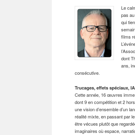
Le cal
pas au 
qui tie
semain
films r
L’évén
l’Assoc
dont T
ans, i
consécutive.
Trucages, effets spéciaux, IA
Cette année, 16 œuvres immers
dont 9 en compétition et 2 hor
une vision d’ensemble d’un langa
réalité mixte, en passant par le
être vécues plutôt que regar
imaginaires où espace, narratio