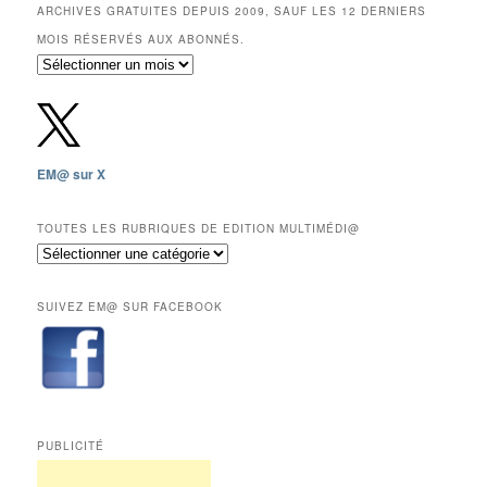
ARCHIVES GRATUITES DEPUIS 2009, SAUF LES 12 DERNIERS
MOIS RÉSERVÉS AUX ABONNÉS.
Archives
gratuites
depuis
2009,
sauf
les
EM@ sur X
12
derniers
mois
TOUTES LES RUBRIQUES DE EDITION MULTIMÉDI@
réservés
Toutes
aux
les
abonnés.
rubriques
SUIVEZ EM@ SUR FACEBOOK
de
Edition
Multimédi@
PUBLICITÉ