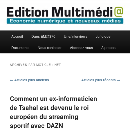
Aller
Aller
Economie numérique et Nouveaux médias
au
au
contenu
contenu
principal
secondaire
Edition Multimédi@
Menu
Accueil
Dans EM@370
Une/Interviews
Juridique
principal
Documents
Nous contacter
Abonnez-vous
A propos
ARCHIVES PAR MOT-CLÉ :
NFT
Navigation
←
Articles plus anciens
Articles plus récents
→
des
articles
Comment un ex-informaticien
de Tsahal est devenu le roi
européen du streaming
sportif avec DAZN