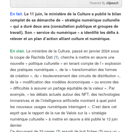
Powered By
GSpeech
En fait.
Le 11 juin, le ministère de la Culture a publié le bilan
complet de sa démarche de « stratégie numérique culturelle
» qui a duré deux ans (consultation publique et groupes de
travail). Son « service du numérique » a identifié les défis à
relever et un plan d’action alliant culture et numérique.
En clair.
Le ministère de la Culture, passé en janvier 2024 sous
la coupe de Rachida Dati (
1
), cherche à mettre en œuvre une
nouvelle « politique culturelle » en tenant compte de l’« explosion
des pratiques numériques », de la « transformation des formes
de création », du « bouleversement des circuits de distribution »,
de la « modification des modèles économiques » ou encore des
« difficultés à assurer un partage équitable de la valeur ». Par
exemple, « les débats actuels autour des NFT, des technologies
immersives et de l’intelligence artificielle montrent à quel point
les nouveaux usages numériques interrogent ». C’est dans cet
esprit que le rapport de la rue de Valois sur la « stratégie
numérique culturelle » à mettre en œuvre a été publié le 13 juin
dernier.
Ce document de 32 pages (
2
) assorti de huit fiches (
3
) pour un «