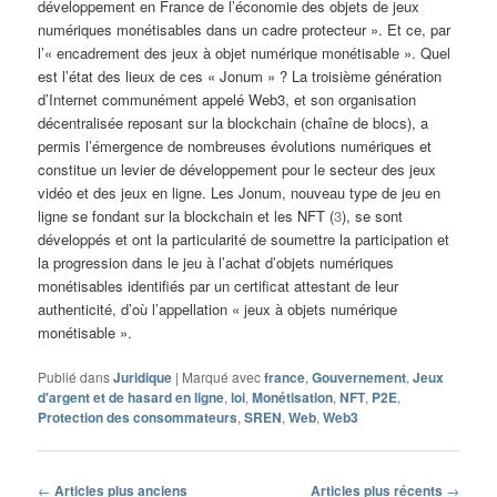
développement en France de l’économie des objets de jeux
numériques monétisables dans un cadre protecteur ». Et ce, par
l’« encadrement des jeux à objet numérique monétisable ». Quel
est l’état des lieux de ces « Jonum » ? La troisième génération
d’Internet communément appelé Web3, et son organisation
décentralisée reposant sur la blockchain (chaîne de blocs), a
permis l’émergence de nombreuses évolutions numériques et
constitue un levier de développement pour le secteur des jeux
vidéo et des jeux en ligne. Les Jonum, nouveau type de jeu en
ligne se fondant sur la blockchain et les NFT (
3
), se sont
développés et ont la particularité de soumettre la participation et
la progression dans le jeu à l’achat d’objets numériques
monétisables identifiés par un certificat attestant de leur
authenticité, d’où l’appellation « jeux à objets numérique
monétisable ».
Publié dans
Juridique
|
Marqué avec
france
,
Gouvernement
,
Jeux
d'argent et de hasard en ligne
,
loi
,
Monétisation
,
NFT
,
P2E
,
Protection des consommateurs
,
SREN
,
Web
,
Web3
Navigation
←
Articles plus anciens
Articles plus récents
→