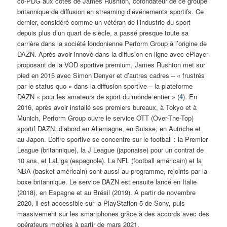
co-PDG aux côtés de James Rushton, cofondateur de ce groupe
britannique de diffusion en streaming d’événements sportifs. Ce
dernier, considéré comme un vétéran de l’industrie du sport
depuis plus d’un quart de siècle, a passé presque toute sa
carrière dans la société londonienne Perform Group à l’origine de
DAZN. Après avoir innové dans la diffusion en ligne avec ePlayer
proposant de la VOD sportive premium, James Rushton met sur
pied en 2015 avec Simon Denyer et d’autres cadres – « frustrés
par le status quo » dans la diffusion sportive – la plateforme
DAZN « pour les amateurs de sport du monde entier » (
4
). En
2016, après avoir installé ses premiers bureaux, à Tokyo et à
Munich, Perform Group ouvre le service OTT (Over-The-Top)
sportif DAZN, d’abord en Allemagne, en Suisse, en Autriche et
au Japon. L’offre sportive se concentre sur le football : la Premier
League (britannique), la J League (japonaise) pour un contrat de
10 ans, et LaLiga (espagnole). La NFL (football américain) et la
NBA (basket américain) sont aussi au programme, rejoints par la
boxe britannique. Le service DAZN est ensuite lancé en Italie
(2018), en Espagne et au Brésil (2019). A partir de novembre
2020, il est accessible sur la PlayStation 5 de Sony, puis
massivement sur les smartphones grâce à des accords avec des
opérateurs mobiles à partir de mars 2021.