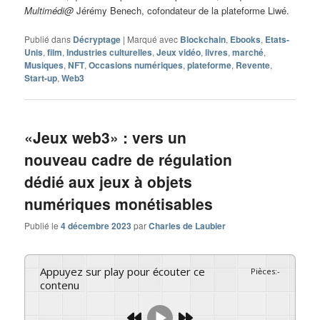
Multimédi@
Jérémy Benech, cofondateur de la plateforme Liwé.
Publié dans
Décryptage
|
Marqué avec
Blockchain
,
Ebooks
,
Etats-
Unis
,
film
,
Industries culturelles
,
Jeux vidéo
,
livres
,
marché
,
Musiques
,
NFT
,
Occasions numériques
,
plateforme
,
Revente
,
Start-up
,
Web3
«Jeux web3» : vers un
nouveau cadre de régulation
dédié aux jeux à objets
numériques monétisables
Publié le
4 décembre 2023
par
Charles de Laubier
Appuyez sur play pour écouter ce
Pièces
:
-
contenu