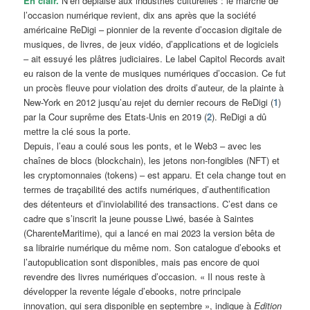
En clair.
N’en déplaise aux industries culturelles : le marché de
l’occasion numérique revient, dix ans après que la société
américaine ReDigi – pionnier de la revente d’occasion digitale de
musiques, de livres, de jeux vidéo, d’applications et de logiciels
– ait essuyé les plâtres judiciaires. Le label Capitol Records avait
eu raison de la vente de musiques numériques d’occasion. Ce fut
un procès fleuve pour violation des droits d’auteur, de la plainte à
New-York en 2012 jusqu’au rejet du dernier recours de ReDigi (
1
)
par la Cour suprême des Etats-Unis en 2019 (
2
). ReDigi a dû
mettre la clé sous la porte.
Depuis, l’eau a coulé sous les ponts, et le Web3 – avec les
chaînes de blocs (blockchain), les jetons non-fongibles (NFT) et
les cryptomonnaies (tokens) – est apparu. Et cela change tout en
termes de traçabilité des actifs numériques, d’authentification
des détenteurs et d’inviolabilité des transactions. C’est dans ce
cadre que s’inscrit la jeune pousse Liwé, basée à Saintes
(CharenteMaritime), qui a lancé en mai 2023 la version bêta de
sa librairie numérique du même nom. Son catalogue d’ebooks et
l’autopublication sont disponibles, mais pas encore de quoi
revendre des livres numériques d’occasion. « Il nous reste à
développer la revente légale d’ebooks, notre principale
innovation, qui sera disponible en septembre », indique à
Edition