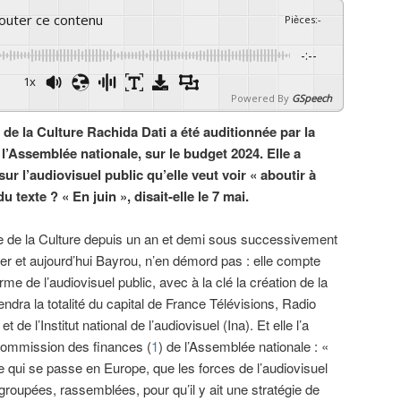
couter ce contenu
Pièces
:
-
-:--
1x
Powered By
GSpeech
 de la Culture Rachida Dati a été auditionnée par la
’Assemblée nationale, sur le budget 2024. Elle a
ur l’audiovisuel public qu’elle veut voir « aboutir à
u texte ? « En juin », disait-elle le 7 mai.
re de la Culture depuis un an et demi sous successivement
er et aujourd’hui Bayrou, n’en démord pas : elle compte
me de l’audiovisuel public, avec à la clé la création de la
ndra la totalité du capital de France Télévisions, Radio
e l’Institut national de l’audiovisuel (Ina). Et elle l’a
 commission des finances (
1
) de l’Assemblée nationale : «
 ce qui se passe en Europe, que les forces de l’audiovisuel
groupées, rassemblées, pour qu’il y ait une stratégie de