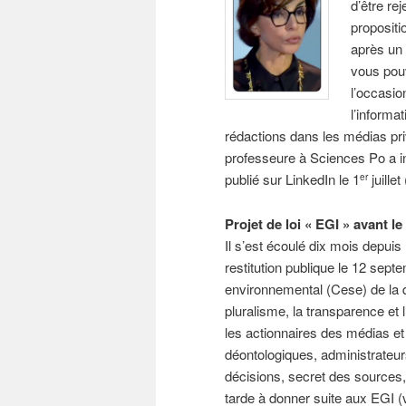
d’être re
propositi
après u
vous pouv
l’occasio
l’informa
rédactions dans les médias pri
professeure à Sciences Po a int
publié sur LinkedIn le 1
juillet 
er
Projet de loi « EGI » avant le
Il s’est écoulé dix mois depuis
restitution publique le 12 sep
environnemental (Cese) de la 
pluralisme, la transparence et
les actionnaires des médias et
déontologiques, administrateur
décisions, secret des sources
tarde à donner suite aux EGI 