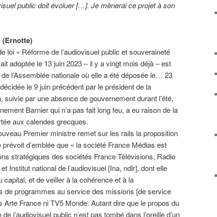
isuel public doit évoluer […]. Je mènerai ce projet à son
» (Ernotte)
 de loi « Réforme de l’audiovisuel public et souveraineté
it adoptée le 13 juin 2023 – il y a vingt mois déjà – est
 de l’Assemblée nationale où elle a été déposée le… 23
n décidée le 9 juin précédent par le président de la
suivie par une absence de gouvernement durant l’été,
ement Barnier qui n’a pas fait long feu, a eu raison de la
ortée aux calendes grecques.
ouveau Premier ministre remet sur les rails la proposition
lle prévoit d’emblée que « la société France Médias est
tions stratégiques des sociétés France Télévisions, Radio
nstitut national de l’audiovisuel [Ina, ndlr], dont elle
u capital, et de veiller à la cohérence et à la
es de programmes au service des missions [de service
s Arte France ni TV5 Monde. Autant dire que le propos du
 de l’audiovisuel public n’est pas tombé dans l’oreille d’un