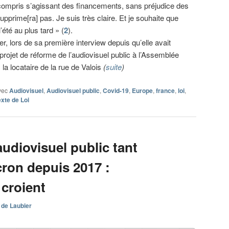
compris s’agissant des financements, sans préjudice des
upprime[ra] pas. Je suis très claire. Et je souhaite que
’été au plus tard » (
2
).
er, lors de sa première interview depuis qu’elle avait
 projet de réforme de l’audiovisuel public à l’Assemblée
, la locataire de la rue de Valois
(
suite
)
vec
Audiovisuel
,
Audiovisuel public
,
Covid-19
,
Europe
,
france
,
loi
,
exte de Loi
audiovisuel public tant
ron depuis 2017 :
 croient
 de Laubier