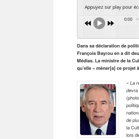
Appuyez sur play pour é
0:00
Dans sa déclaration de politi
François Bayrou en a dit de
Médias. La ministre de la Cul
qu’elle « mèner[a] ce projet à
« La r
devra 
(photo
politi
nation
de plu
la Cul
lors d