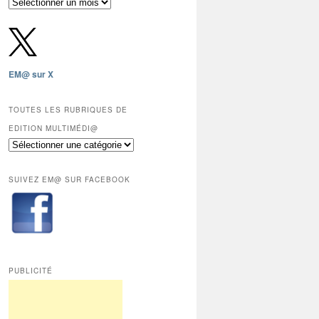
Archives
gratuites
depuis
2009,
sauf
les
EM@ sur X
12
derniers
mois
TOUTES LES RUBRIQUES DE
réservés
EDITION MULTIMÉDI@
aux
Toutes
abonnés.
les
rubriques
SUIVEZ EM@ SUR FACEBOOK
de
Edition
Multimédi@
PUBLICITÉ