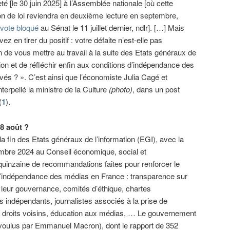
jeté [le 30 juin 2025] à l’Assemblée nationale [où cette
on de loi reviendra en deuxième lecture en septembre,
n
vote bloqué
au Sénat le 11 juillet dernier, ndlr]. […] Mais
ez en tirer du positif : votre défaite n’est-elle pas
n de vous mettre au travail à la suite des Etats généraux de
tion et de réfléchir enfin aux conditions d’indépendance des
vés ? ». C’est ainsi que l’économiste Julia Cagé et
erpellé la ministre de la Culture
(photo)
, dans un post
(
1
).
 8 août ?
 la fin des Etats généraux de l’information (EGI), avec la
tembre 2024 au Conseil économique, social et
quinzaine de recommandations faites pour renforcer le
 l’indépendance des médias en France : transparence sur
 leur gouvernance, comités d’éthique, chartes
s indépendants, journalistes associés à la prise de
, droits voisins, éducation aux médias, … Le gouvernement
(voulus par Emmanuel Macron), dont le rapport de 352