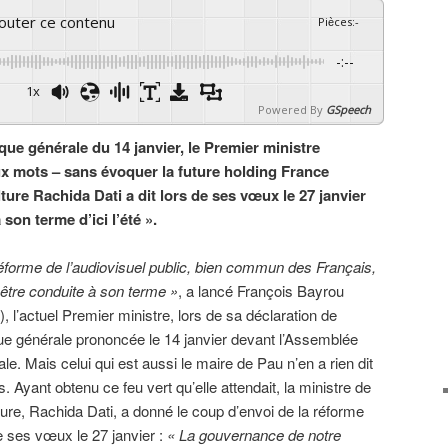
couter ce contenu
Pièces
:
-
-:--
1x
Powered By
GSpeech
que générale du 14 janvier, le Premier ministre
ux mots – sans évoquer la future holding France
ture Rachida Dati a dit lors de ses vœux le 27 janvier
 son terme d’ici l’été ».
éforme de l’audiovisuel public, bien commun des Français,
être conduite à son terme »
, a lancé François Bayrou
), l’actuel Premier ministre, lors de sa déclaration de
que générale prononcée le 14 janvier devant l’Assemblée
ale. Mais celui qui est aussi le maire de Pau n’en a rien dit
s. Ayant obtenu ce feu vert qu’elle attendait, la ministre de
ture, Rachida Dati, a donné le coup d’envoi de la réforme
e ses vœux le 27 janvier :
« La gouvernance de notre