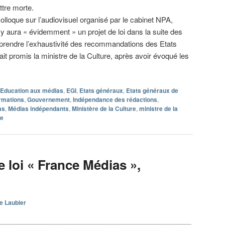
ettre morte.
olloque sur l’audiovisuel organisé par le cabinet NPA,
 y aura « évidemment » un projet de loi dans la suite des
eprendre l’exhaustivité des recommandations des Etats
ait promis la ministre de la Culture, après avoir évoqué les
Education aux médias
,
EGI
,
Etats généraux
,
Etats généraux de
rmations
,
Gouvernement
,
Indépendance des rédactions
,
as
,
Médias indépendants
,
Ministère de la Culture
,
ministre de la
ie
e loi « France Médias »,
e Laubier