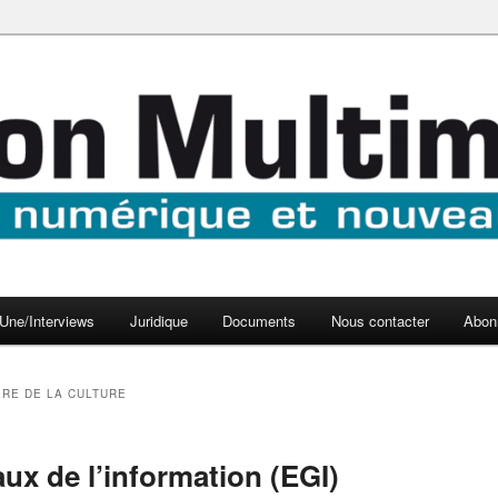
aux médias
médi@
Une/Interviews
Juridique
Documents
Nous contacter
Abon
ÈRE DE LA CULTURE
ux de l’information (EGI)