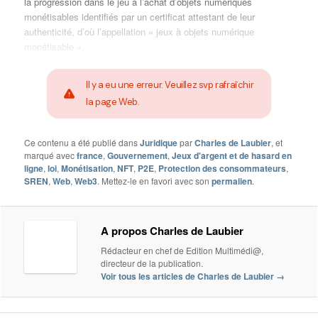
la progression dans le jeu à l’achat d’objets numériques
monétisables identifiés par un certificat attestant de leur
authenticité, d’où l’appellation « jeux à objets numérique
monétisable ».
Il y a eu une erreur. Veuillez svp rafraîchir
la page Web.
Ce contenu a été publié dans
Juridique
par
Charles de Laubier
, et
marqué avec
france
,
Gouvernement
,
Jeux d'argent et de hasard en
ligne
,
loi
,
Monétisation
,
NFT
,
P2E
,
Protection des consommateurs
,
SREN
,
Web
,
Web3
. Mettez-le en favori avec son
permalien
.
A propos Charles de Laubier
Rédacteur en chef de Edition Multimédi@,
directeur de la publication.
Voir tous les articles de Charles de Laubier
→