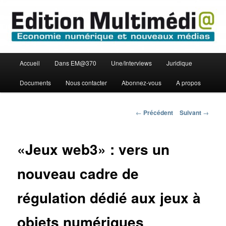
Aller
Economie numérique et Nouveaux médias
au
contenu
principal
Edition Multimédi@
Menu
Accueil
Dans EM@370
Une/Interviews
Juridique
principal
Documents
Nous contacter
Abonnez-vous
A propos
Navigation
←
Précédent
Suivant
→
des
articles
«Jeux web3» : vers un
nouveau cadre de
régulation dédié aux jeux à
objets numériques