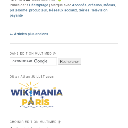
Publié dans
Décryptage
|
Marqué avec
Abonnés
,
création
,
Médias
,
plateforme
,
producteur
,
Réseaux sociaux
,
Séries
,
Télévision
payante
Navigation
←
Articles plus anciens
des
articles
DANS EDITION MULTIMÉDI@
DU 21 AU 25 JUILLET 2026
CHOISIR EDITION MULTIMÉDI@