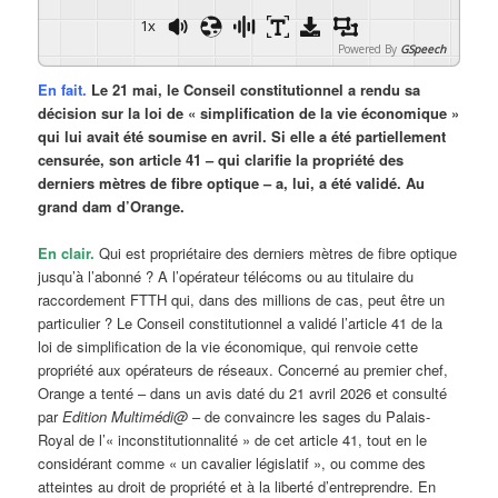
1x
Powered By
GSpeech
En fait.
Le 21 mai, le Conseil constitutionnel a rendu sa
décision sur la loi de « simplification de la vie économique »
qui lui avait été soumise en avril. Si elle a été partiellement
censurée, son article 41 – qui clarifie la propriété des
derniers mètres de fibre optique – a, lui, a été validé. Au
grand dam d’Orange.
En clair.
Qui est propriétaire des derniers mètres de fibre optique
jusqu’à l’abonné ? A l’opérateur télécoms ou au titulaire du
raccordement FTTH qui, dans des millions de cas, peut être un
particulier ? Le Conseil constitutionnel a validé l’article 41 de la
loi de simplification de la vie économique, qui renvoie cette
propriété aux opérateurs de réseaux. Concerné au premier chef,
Orange a tenté – dans un avis daté du 21 avril 2026 et consulté
par
Edition Multimédi@
– de convaincre les sages du Palais-
Royal de l’« inconstitutionnalité » de cet article 41, tout en le
considérant comme « un cavalier législatif », ou comme des
atteintes au droit de propriété et à la liberté d’entreprendre. En