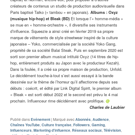
créateurs de contenus un studio de production audiovisuelle dans
Paris baptisé Taiko (« tambou » en japonais).
Albums : Oxyz
(musique hip-hop) et Bleak (BD)
Et lorsque l’« homme-média »
se mue en « homme-orchestre », il diversifie ses instruments
d’influence. Squeezie a ainsi créé en février 2019 sa propre
marque de vêtements de style streetwear inspiré de la culture
japonaise – Yoko, commercialisée par la société Yoko Gang,
propriété de sa société Balai Steak. Puis en septembre 2020 est
sorti son premier album musical intitulé Oxyz (14 titres de hip-
hop, entièrement produits au Japon avec le producteur Kezah).
Dans la foulée, il a créé sa propre maison de production, Unfold.
Le décidément touche-à-tout s’est aussi essayé à la bande
dessinée sur le thème de l’horreur qu’il affectionne depuis ses
débuts : coécrit, et édité par Link Digital Spirit, le premier album
« Bleak » est sorti début 2022 et le second est prévu le 4 mai
prochain. Influenceur rime décidément avec prolifique.
@
Charles de Laubier
Publié dans
Evénement
|
Marqué avec
Abonnés
,
Audience
,
Chaînes YouTube
,
Culture française
,
Followers
,
Gaming
,
Influenceurs
,
Marketing d'influence
,
Réseaux sociaux
,
Télévision
,