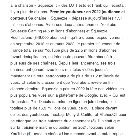
à la chanson « Squeeze It » des DJ Tiësto et Frank qu’il écoutait
il y a plus de dix ans.
Premier youtubeur en 2022 (audience et
contenu)
Sa chaîne « Squeezie » dépasse aujourd’hui les 17,7
millions d’abonnés. Avec ses deux autres chaînes YouTube –
Squeezie Gaming (4,5 millions d’abonnés) et Squeezie
Rediffusions (349.000 abonnés) – qu’il a créées respectivement
en septembre 2018 et en mars 2022, le premier influenceur de
France totalise sur YouTube plus de 22,5 millions d’abonnés
(avant déduplication, un internaute pouvant être abonné à
plusieurs de ses chaînes). Depuis leur lancement, ses trois
chaînes ont généré avec leurs multiples vidéos jusqu’à
maintenant un total astronomique de plus de 11,2 milliards de
vues. Et selon le classement que YouTube a révélé en fin
d’année dernière, Squeezie a pris en 2022 la tête des vidéos les
plus populaires vues sur la plateforme de Google, avec « Qui est
l’imposteur ? ». Depuis sa mise en ligne en juin dernier, elle
totalise plus de 16,3 millions de vues, ce qui la place devant
celles des youtubeurs Inoxtag, Mcfly & Carlito, et MichouOff pour
ne citer que les trois suivants du classement (
3
). Il n’était que
sur la troisième marche du podium en 2021, toujours selon
YouTube (
4
), avec la vidéo « Une seconde avant la catastrophe