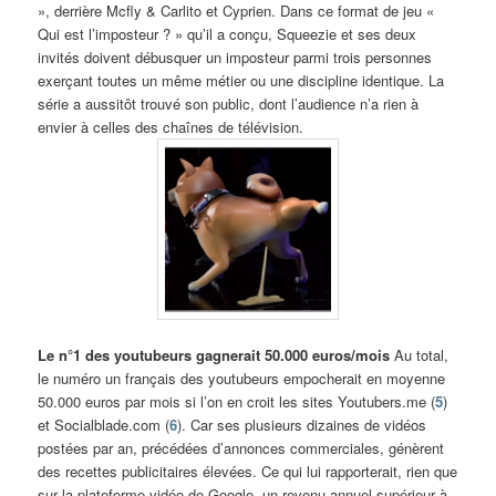
», derrière Mcfly & Carlito et Cyprien. Dans ce format de jeu «
Qui est l’imposteur ? » qu’il a conçu, Squeezie et ses deux
invités doivent débusquer un imposteur parmi trois personnes
exerçant toutes un même métier ou une discipline identique. La
série a aussitôt trouvé son public, dont l’audience n’a rien à
envier à celles des chaînes de télévision.
Le n°1 des youtubeurs gagnerait 50.000 euros/mois
Au total,
le numéro un français des youtubeurs empocherait en moyenne
50.000 euros par mois si l’on en croit les sites Youtubers.me (
5
)
et Socialblade.com (
6
). Car ses plusieurs dizaines de vidéos
postées par an, précédées d’annonces commerciales, génèrent
des recettes publicitaires élevées. Ce qui lui rapporterait, rien que
sur la plateforme vidéo de Google, un revenu annuel supérieur à