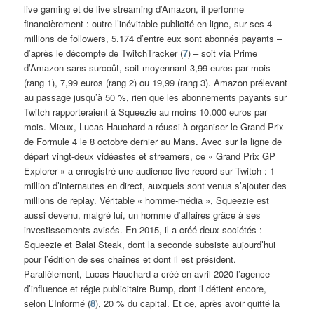
live gaming et de live streaming d’Amazon, il performe
financièrement : outre l’inévitable publicité en ligne, sur ses 4
millions de followers, 5.174 d’entre eux sont abonnés payants –
d’après le décompte de TwitchTracker (
7
) – soit via Prime
d’Amazon sans surcoût, soit moyennant 3,99 euros par mois
(rang 1), 7,99 euros (rang 2) ou 19,99 (rang 3). Amazon prélevant
au passage jusqu’à 50 %, rien que les abonnements payants sur
Twitch rapporteraient à Squeezie au moins 10.000 euros par
mois. Mieux, Lucas Hauchard a réussi à organiser le Grand Prix
de Formule 4 le 8 octobre dernier au Mans. Avec sur la ligne de
départ vingt-deux vidéastes et streamers, ce « Grand Prix GP
Explorer » a enregistré une audience live record sur Twitch : 1
million d’internautes en direct, auxquels sont venus s’ajouter des
millions de replay. Véritable « homme-média », Squeezie est
aussi devenu, malgré lui, un homme d’affaires grâce à ses
investissements avisés. En 2015, il a créé deux sociétés :
Squeezie et Balai Steak, dont la seconde subsiste aujourd’hui
pour l’édition de ses chaînes et dont il est président.
Parallèlement, Lucas Hauchard a créé en avril 2020 l’agence
d’influence et régie publicitaire Bump, dont il détient encore,
selon L’Informé (
8
), 20 % du capital. Et ce, après avoir quitté la