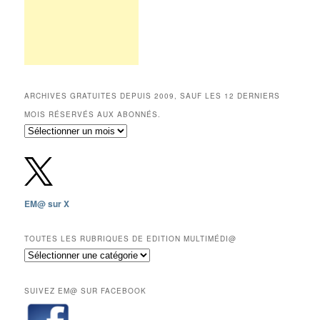
ARCHIVES GRATUITES DEPUIS 2009, SAUF LES 12 DERNIERS
MOIS RÉSERVÉS AUX ABONNÉS.
Archives
gratuites
depuis
2009,
sauf
les
EM@ sur X
12
derniers
mois
TOUTES LES RUBRIQUES DE EDITION MULTIMÉDI@
réservés
Toutes
aux
les
abonnés.
rubriques
SUIVEZ EM@ SUR FACEBOOK
de
Edition