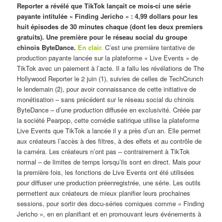
Reporter a révélé que TikTok lançait ce mois-ci une série
payante intitulée « Finding Jericho » : 4,99 dollars pour les
huit épisodes de 30 minutes chaque (dont les deux premiers
gratuits). Une première pour le réseau social du groupe
chinois ByteDance.
En clair.
C’est une première tentative de
production payante lancée sur la plateforme « Live Events » de
TikTok avec un paiement à l’acte. Il a fallu les révélations de The
Hollywood Reporter le 2 juin (
1
), suivies de celles de TechCrunch
le lendemain (
2
), pour avoir connaissance de cette initiative de
monétisation – sans précédent sur le réseau social du chinois
ByteDance – d’une production diffusée en exclusivité. Créée par
la société Pearpop, cette comédie satirique utilise la plateforme
Live Events que TikTok a lancée il y a près d’un an. Elle permet
aux créateurs l’accès à des filtres, à des effets et au contrôle de
la caméra. Les créateurs n’ont pas – contrairement à TikTok
normal – de limites de temps lorsqu’ils sont en direct. Mais pour
la première fois, les fonctions de Live Events ont été utilisées
pour diffuser une production préenregistrée, une série. Les outils
permettent aux créateurs de mieux planifier leurs prochaines
sessions, pour sortir des docu-séries comiques comme « Finding
Jericho », en en planifiant et en promouvant leurs événements à