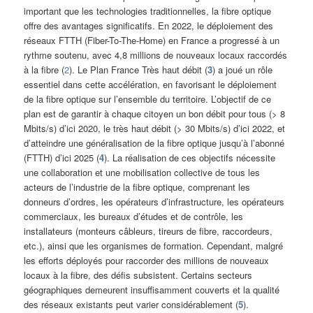
important que les technologies traditionnelles, la fibre optique
offre des avantages significatifs. En 2022, le déploiement des
réseaux FTTH (Fiber-To-The-Home) en France a progressé à un
rythme soutenu, avec 4,8 millions de nouveaux locaux raccordés
à la fibre (
2
). Le Plan France Très haut débit (
3
) a joué un rôle
essentiel dans cette accélération, en favorisant le déploiement
de la fibre optique sur l’ensemble du territoire. L’objectif de ce
plan est de garantir à chaque citoyen un bon débit pour tous (> 8
Mbits/s) d’ici 2020, le très haut débit (> 30 Mbits/s) d’ici 2022, et
d’atteindre une généralisation de la fibre optique jusqu’à l’abonné
(FTTH) d’ici 2025 (
4
). La réalisation de ces objectifs nécessite
une collaboration et une mobilisation collective de tous les
acteurs de l’industrie de la fibre optique, comprenant les
donneurs d’ordres, les opérateurs d’infrastructure, les opérateurs
commerciaux, les bureaux d’études et de contrôle, les
installateurs (monteurs câbleurs, tireurs de fibre, raccordeurs,
etc.), ainsi que les organismes de formation. Cependant, malgré
les efforts déployés pour raccorder des millions de nouveaux
locaux à la fibre, des défis subsistent. Certains secteurs
géographiques demeurent insuffisamment couverts et la qualité
des réseaux existants peut varier considérablement (
5
).