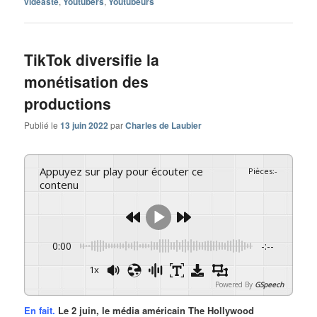
vidéaste
,
Youtubers
,
Youtubeurs
TikTok diversifie la
monétisation des
productions
Publié le
13 juin 2022
par
Charles de Laubier
Appuyez sur play pour écouter ce
Pièces
:
-
contenu
0:00
-:--
1x
Powered By
GSpeech
En fait.
Le 2 juin, le média américain The Hollywood