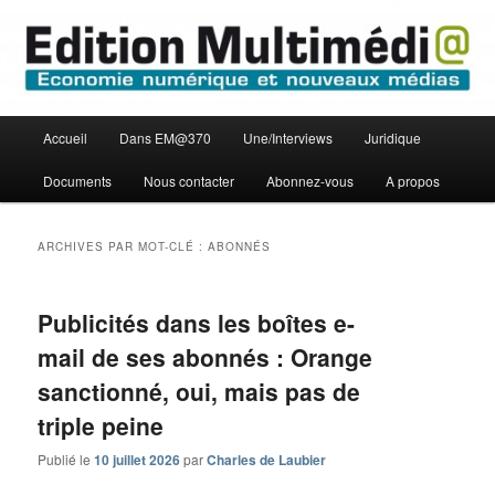
Aller
Aller
Economie numérique et Nouveaux médias
au
au
contenu
contenu
principal
secondaire
Edition Multimédi@
Menu
Accueil
Dans EM@370
Une/Interviews
Juridique
principal
Documents
Nous contacter
Abonnez-vous
A propos
ARCHIVES PAR MOT-CLÉ :
ABONNÉS
Publicités dans les boîtes e-
mail de ses abonnés : Orange
sanctionné, oui, mais pas de
triple peine
Publié le
10 juillet 2026
par
Charles de Laubier