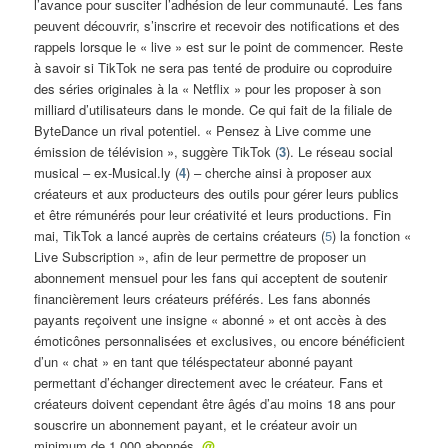
l’avance pour susciter l’adhésion de leur communauté. Les fans
peuvent découvrir, s’inscrire et recevoir des notifications et des
rappels lorsque le « live » est sur le point de commencer. Reste
à savoir si TikTok ne sera pas tenté de produire ou coproduire
des séries originales à la « Netflix » pour les proposer à son
milliard d’utilisateurs dans le monde. Ce qui fait de la filiale de
ByteDance un rival potentiel. « Pensez à Live comme une
émission de télévision », suggère TikTok (
3
). Le réseau social
musical – ex-Musical.ly (
4
) – cherche ainsi à proposer aux
créateurs et aux producteurs des outils pour gérer leurs publics
et être rémunérés pour leur créativité et leurs productions. Fin
mai, TikTok a lancé auprès de certains créateurs (
5
) la fonction «
Live Subscription », afin de leur permettre de proposer un
abonnement mensuel pour les fans qui acceptent de soutenir
financièrement leurs créateurs préférés. Les fans abonnés
payants reçoivent une insigne « abonné » et ont accès à des
émoticônes personnalisées et exclusives, ou encore bénéficient
d’un « chat » en tant que téléspectateur abonné payant
permettant d’échanger directement avec le créateur. Fans et
créateurs doivent cependant être âgés d’au moins 18 ans pour
souscrire un abonnement payant, et le créateur avoir un
minimum de 1.000 abonnés.
@