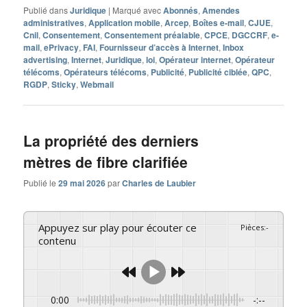
Publié dans
Juridique
|
Marqué avec
Abonnés
,
Amendes
administratives
,
Application mobile
,
Arcep
,
Boîtes e-mail
,
CJUE
,
Cnil
,
Consentement
,
Consentement préalable
,
CPCE
,
DGCCRF
,
e-
mail
,
ePrivacy
,
FAI
,
Fournisseur d’accès à Internet
,
Inbox
advertising
,
Internet
,
Juridique
,
loi
,
Opérateur internet
,
Opérateur
télécoms
,
Opérateurs télécoms
,
Publicité
,
Publicité ciblée
,
QPC
,
RGDP
,
Sticky
,
Webmail
La propriété des derniers
mètres de fibre clarifiée
Publié le
29 mai 2026
par
Charles de Laubier
Appuyez sur play pour écouter ce
Pièces
:
-
contenu
0:00
-:--