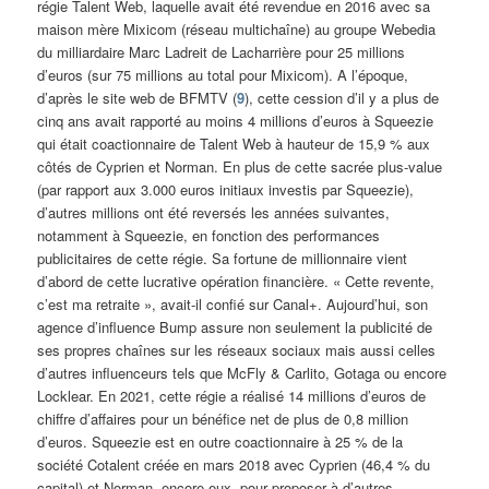
régie Talent Web, laquelle avait été revendue en 2016 avec sa
maison mère Mixicom (réseau multichaîne) au groupe Webedia
du milliardaire Marc Ladreit de Lacharrière pour 25 millions
d’euros (sur 75 millions au total pour Mixicom). A l’époque,
d’après le site web de BFMTV (
9
), cette cession d’il y a plus de
cinq ans avait rapporté au moins 4 millions d’euros à Squeezie
qui était coactionnaire de Talent Web à hauteur de 15,9 % aux
côtés de Cyprien et Norman. En plus de cette sacrée plus-value
(par rapport aux 3.000 euros initiaux investis par Squeezie),
d’autres millions ont été reversés les années suivantes,
notamment à Squeezie, en fonction des performances
publicitaires de cette régie. Sa fortune de millionnaire vient
d’abord de cette lucrative opération financière. « Cette revente,
c’est ma retraite », avait-il confié sur Canal+. Aujourd’hui, son
agence d’influence Bump assure non seulement la publicité de
ses propres chaînes sur les réseaux sociaux mais aussi celles
d’autres influenceurs tels que McFly & Carlito, Gotaga ou encore
Locklear. En 2021, cette régie a réalisé 14 millions d’euros de
chiffre d’affaires pour un bénéfice net de plus de 0,8 million
d’euros. Squeezie est en outre coactionnaire à 25 % de la
société Cotalent créée en mars 2018 avec Cyprien (46,4 % du
capital) et Norman, encore eux, pour proposer à d’autres