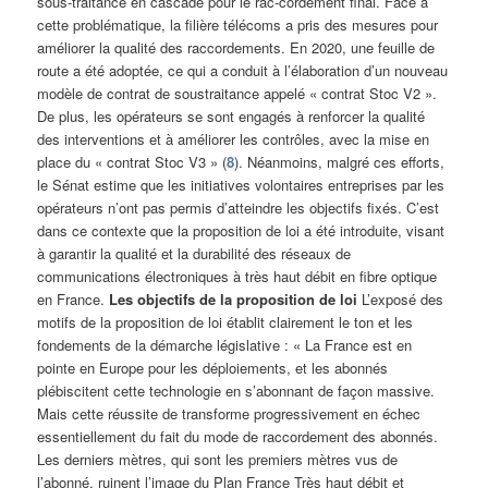
sous-traitance en cascade pour le rac-cordement final. Face à
cette problématique, la filière télécoms a pris des mesures pour
améliorer la qualité des raccordements. En 2020, une feuille de
route a été adoptée, ce qui a conduit à l’élaboration d’un nouveau
modèle de contrat de soustraitance appelé « contrat Stoc V2 ».
De plus, les opérateurs se sont engagés à renforcer la qualité
des interventions et à améliorer les contrôles, avec la mise en
place du « contrat Stoc V3 » (
8
). Néanmoins, malgré ces efforts,
le Sénat estime que les initiatives volontaires entreprises par les
opérateurs n’ont pas permis d’atteindre les objectifs fixés. C’est
dans ce contexte que la proposition de loi a été introduite, visant
à garantir la qualité et la durabilité des réseaux de
communications électroniques à très haut débit en fibre optique
en France.
Les objectifs de la proposition de loi
L’exposé des
motifs de la proposition de loi établit clairement le ton et les
fondements de la démarche législative : « La France est en
pointe en Europe pour les déploiements, et les abonnés
plébiscitent cette technologie en s’abonnant de façon massive.
Mais cette réussite de transforme progressivement en échec
essentiellement du fait du mode de raccordement des abonnés.
Les derniers mètres, qui sont les premiers mètres vus de
l’abonné, ruinent l’image du Plan France Très haut débit et