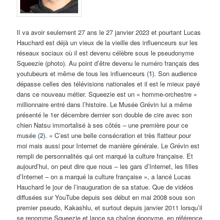
Il va avoir seulement 27 ans le 27 janvier 2023 et pourtant Lucas
Hauchard est déjà un vieux de la vieille des influenceurs sur les
réseaux sociaux où il est devenu célèbre sous le pseudonyme
Squeezie (photo). Au point d’être devenu le numéro français des
youtubeurs et même de tous les influenceurs (
1
). Son audience
dépasse celles des télévisions nationales et il est le mieux payé
dans ce nouveau métier. Squeezie est un « homme-orchestre »
millionnaire entré dans l’histoire. Le Musée Grévin lui a même
présenté le 1er décembre dernier son double de cire avec son
chien Natsu immortalisé à ses côtés – une première pour ce
musée (
2
). « C’est une belle consécration et très flatteur pour
moi mais aussi pour Internet de manière générale. Le Grévin est
rempli de personnalités qui ont marqué la culture française. Et
aujourd’hui, on peut dire que nous – les gars d’Internet, les filles
d’Internet – on a marqué la culture française », a lancé Lucas
Hauchard le jour de l’inauguration de sa statue. Que de vidéos
diffusées sur YouTube depuis ses début en mai 2008 sous son
premier pseudo, Kakashlu, et surtout depuis janvier 2011 lorsqu’il
se renomme Squeezie et lance sa chaîne éponyme, en référence