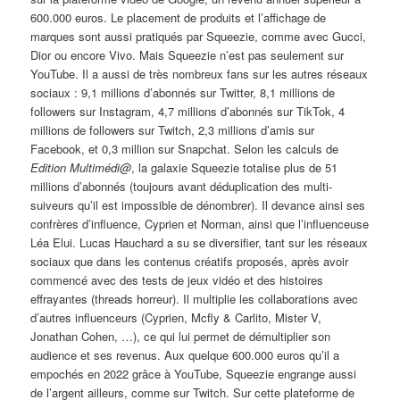
600.000 euros. Le placement de produits et l’affichage de
marques sont aussi pratiqués par Squeezie, comme avec Gucci,
Dior ou encore Vivo. Mais Squeezie n’est pas seulement sur
YouTube. Il a aussi de très nombreux fans sur les autres réseaux
sociaux : 9,1 millions d’abonnés sur Twitter, 8,1 millions de
followers sur Instagram, 4,7 millions d’abonnés sur TikTok, 4
millions de followers sur Twitch, 2,3 millions d’amis sur
Facebook, et 0,3 million sur Snapchat. Selon les calculs de
Edition Multimédi@
, la galaxie Squeezie totalise plus de 51
millions d’abonnés (toujours avant déduplication des multi-
suiveurs qu’il est impossible de dénombrer). Il devance ainsi ses
confrères d’influence, Cyprien et Norman, ainsi que l’influenceuse
Léa Elui. Lucas Hauchard a su se diversifier, tant sur les réseaux
sociaux que dans les contenus créatifs proposés, après avoir
commencé avec des tests de jeux vidéo et des histoires
effrayantes (threads horreur). Il multiplie les collaborations avec
d’autres influenceurs (Cyprien, Mcfly & Carlito, Mister V,
Jonathan Cohen, …), ce qui lui permet de démultiplier son
audience et ses revenus. Aux quelque 600.000 euros qu’il a
empochés en 2022 grâce à YouTube, Squeezie engrange aussi
de l’argent ailleurs, comme sur Twitch. Sur cette plateforme de