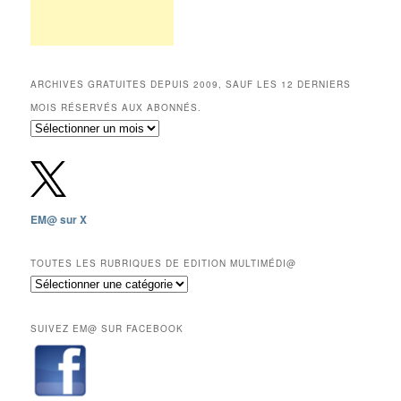
ARCHIVES GRATUITES DEPUIS 2009, SAUF LES 12 DERNIERS
MOIS RÉSERVÉS AUX ABONNÉS.
Archives
gratuites
depuis
2009,
sauf
les
EM@ sur X
12
derniers
mois
TOUTES LES RUBRIQUES DE EDITION MULTIMÉDI@
réservés
Toutes
aux
les
abonnés.
rubriques
SUIVEZ EM@ SUR FACEBOOK
de
Edition
Multimédi@