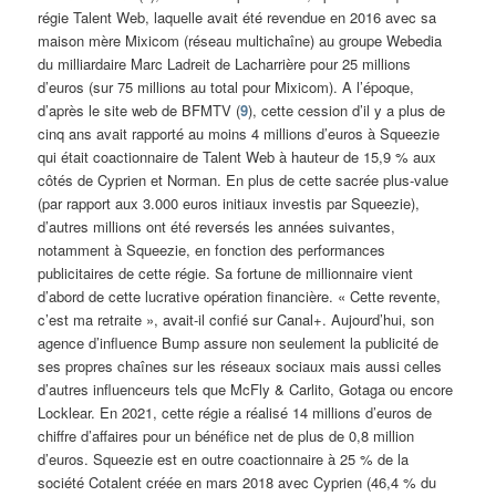
régie Talent Web, laquelle avait été revendue en 2016 avec sa
maison mère Mixicom (réseau multichaîne) au groupe Webedia
du milliardaire Marc Ladreit de Lacharrière pour 25 millions
d’euros (sur 75 millions au total pour Mixicom). A l’époque,
d’après le site web de BFMTV (
9
), cette cession d’il y a plus de
cinq ans avait rapporté au moins 4 millions d’euros à Squeezie
qui était coactionnaire de Talent Web à hauteur de 15,9 % aux
côtés de Cyprien et Norman. En plus de cette sacrée plus-value
(par rapport aux 3.000 euros initiaux investis par Squeezie),
d’autres millions ont été reversés les années suivantes,
notamment à Squeezie, en fonction des performances
publicitaires de cette régie. Sa fortune de millionnaire vient
d’abord de cette lucrative opération financière. « Cette revente,
c’est ma retraite », avait-il confié sur Canal+. Aujourd’hui, son
agence d’influence Bump assure non seulement la publicité de
ses propres chaînes sur les réseaux sociaux mais aussi celles
d’autres influenceurs tels que McFly & Carlito, Gotaga ou encore
Locklear. En 2021, cette régie a réalisé 14 millions d’euros de
chiffre d’affaires pour un bénéfice net de plus de 0,8 million
d’euros. Squeezie est en outre coactionnaire à 25 % de la
société Cotalent créée en mars 2018 avec Cyprien (46,4 % du