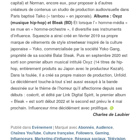
capital) et Norman, encore eux, pour proposer à d’autres
créateurs de contenus un studio de production audiovisuelle dans
Paris baptisé Taiko (« tambou » en japonais).
Albums : Oxyz
(musique hip-hop) et Bleak (BD)
Et lorsque l’« homme-média »
se mue en « homme-orchestre », il diversifie ses instruments
d’influence. Squeezie a ainsi créé en février 2019 sa propre
marque de vêtements de style streetwear inspiré de la culture
japonaise – Yoko, commercialisée par la société Yoko Gang,
propriété de sa société Balai Steak. Puis en septembre 2020 est
sorti son premier album musical intitulé Oxyz (14 titres de hip-
hop, entièrement produits au Japon avec le producteur Kezah).
Dans la foulée, il a créé sa propre maison de production, Unfold.
Le décidément touche-à-tout s’est aussi essayé à la bande
dessinée sur le thème de l’horreur qu’il affectionne depuis ses
débuts : coécrit, et édité par Link Digital Spirit, le premier album
« Bleak » est sorti début 2022 et le second est prévu le 4 mai
prochain. Influenceur rime décidément avec prolifique.
@
Charles de Laubier
Publié dans
Evénement
|
Marqué avec
Abonnés
,
Audience
,
Chaînes YouTube
,
Culture française
,
Followers
,
Gaming
,
Influenceurs
,
Marketing d'influence
,
Réseaux sociaux
,
Télévision
,