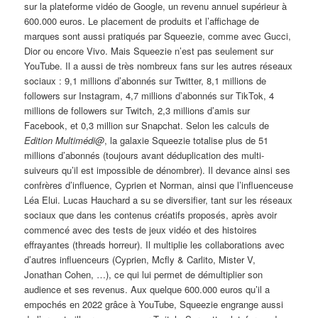
sur la plateforme vidéo de Google, un revenu annuel supérieur à
600.000 euros. Le placement de produits et l’affichage de
marques sont aussi pratiqués par Squeezie, comme avec Gucci,
Dior ou encore Vivo. Mais Squeezie n’est pas seulement sur
YouTube. Il a aussi de très nombreux fans sur les autres réseaux
sociaux : 9,1 millions d’abonnés sur Twitter, 8,1 millions de
followers sur Instagram, 4,7 millions d’abonnés sur TikTok, 4
millions de followers sur Twitch, 2,3 millions d’amis sur
Facebook, et 0,3 million sur Snapchat. Selon les calculs de
Edition Multimédi@
, la galaxie Squeezie totalise plus de 51
millions d’abonnés (toujours avant déduplication des multi-
suiveurs qu’il est impossible de dénombrer). Il devance ainsi ses
confrères d’influence, Cyprien et Norman, ainsi que l’influenceuse
Léa Elui. Lucas Hauchard a su se diversifier, tant sur les réseaux
sociaux que dans les contenus créatifs proposés, après avoir
commencé avec des tests de jeux vidéo et des histoires
effrayantes (threads horreur). Il multiplie les collaborations avec
d’autres influenceurs (Cyprien, Mcfly & Carlito, Mister V,
Jonathan Cohen, …), ce qui lui permet de démultiplier son
audience et ses revenus. Aux quelque 600.000 euros qu’il a
empochés en 2022 grâce à YouTube, Squeezie engrange aussi