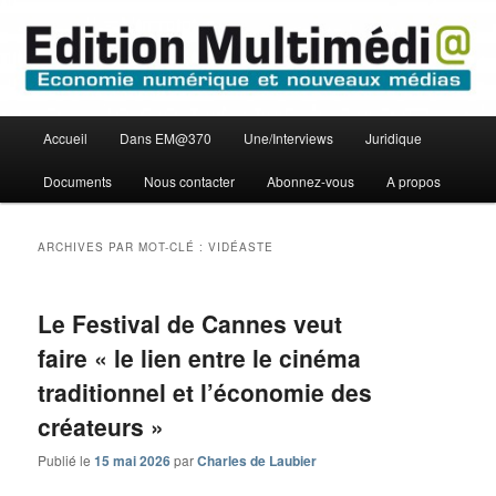
Aller
Aller
Economie numérique et Nouveaux médias
au
au
contenu
contenu
principal
secondaire
Edition Multimédi@
Menu
Accueil
Dans EM@370
Une/Interviews
Juridique
principal
Documents
Nous contacter
Abonnez-vous
A propos
ARCHIVES PAR MOT-CLÉ :
VIDÉASTE
Le Festival de Cannes veut
faire « le lien entre le cinéma
traditionnel et l’économie des
créateurs »
Publié le
15 mai 2026
par
Charles de Laubier