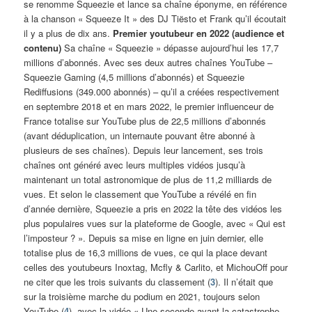
se renomme Squeezie et lance sa chaîne éponyme, en référence
à la chanson « Squeeze It » des DJ Tiësto et Frank qu’il écoutait
il y a plus de dix ans.
Premier youtubeur en 2022 (audience et
contenu)
Sa chaîne « Squeezie » dépasse aujourd’hui les 17,7
millions d’abonnés. Avec ses deux autres chaînes YouTube –
Squeezie Gaming (4,5 millions d’abonnés) et Squeezie
Rediffusions (349.000 abonnés) – qu’il a créées respectivement
en septembre 2018 et en mars 2022, le premier influenceur de
France totalise sur YouTube plus de 22,5 millions d’abonnés
(avant déduplication, un internaute pouvant être abonné à
plusieurs de ses chaînes). Depuis leur lancement, ses trois
chaînes ont généré avec leurs multiples vidéos jusqu’à
maintenant un total astronomique de plus de 11,2 milliards de
vues. Et selon le classement que YouTube a révélé en fin
d’année dernière, Squeezie a pris en 2022 la tête des vidéos les
plus populaires vues sur la plateforme de Google, avec « Qui est
l’imposteur ? ». Depuis sa mise en ligne en juin dernier, elle
totalise plus de 16,3 millions de vues, ce qui la place devant
celles des youtubeurs Inoxtag, Mcfly & Carlito, et MichouOff pour
ne citer que les trois suivants du classement (
3
). Il n’était que
sur la troisième marche du podium en 2021, toujours selon
YouTube (
4
), avec la vidéo « Une seconde avant la catastrophe