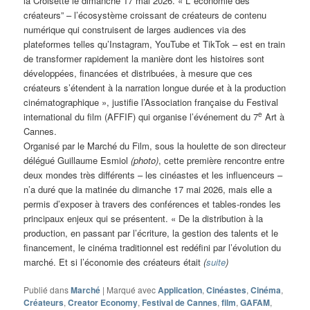
la Croisette le dimanche 17 mai 2026. « L’”économie des
créateurs” – l’écosystème croissant de créateurs de contenu
numérique qui construisent de larges audiences via des
plateformes telles qu’Instagram, YouTube et TikTok – est en train
de transformer rapidement la manière dont les histoires sont
développées, financées et distribuées, à mesure que ces
créateurs s’étendent à la narration longue durée et à la production
cinématographique », justifie l’Association française du Festival
e
international du film (AFFIF) qui organise l’événement du 7
Art à
Cannes.
Organisé par le Marché du Film, sous la houlette de son directeur
délégué Guillaume Esmiol
(photo)
, cette première rencontre entre
deux mondes très différents – les cinéastes et les influenceurs –
n’a duré que la matinée du dimanche 17 mai 2026, mais elle a
permis d’exposer à travers des conférences et tables-rondes les
principaux enjeux qui se présentent. « De la distribution à la
production, en passant par l’écriture, la gestion des talents et le
financement, le cinéma traditionnel est redéfini par l’évolution du
marché. Et si l’économie des créateurs était
(
suite
)
Publié dans
Marché
|
Marqué avec
Application
,
Cinéastes
,
Cinéma
,
Créateurs
,
Creator Economy
,
Festival de Cannes
,
film
,
GAFAM
,