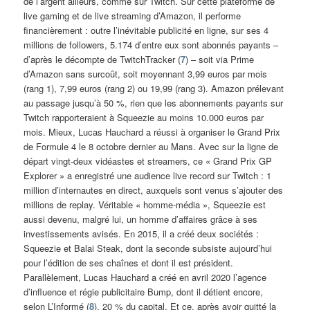
de l’argent ailleurs, comme sur Twitch. Sur cette plateforme de
live gaming et de live streaming d’Amazon, il performe
financièrement : outre l’inévitable publicité en ligne, sur ses 4
millions de followers, 5.174 d’entre eux sont abonnés payants –
d’après le décompte de TwitchTracker (
7
) – soit via Prime
d’Amazon sans surcoût, soit moyennant 3,99 euros par mois
(rang 1), 7,99 euros (rang 2) ou 19,99 (rang 3). Amazon prélevant
au passage jusqu’à 50 %, rien que les abonnements payants sur
Twitch rapporteraient à Squeezie au moins 10.000 euros par
mois. Mieux, Lucas Hauchard a réussi à organiser le Grand Prix
de Formule 4 le 8 octobre dernier au Mans. Avec sur la ligne de
départ vingt-deux vidéastes et streamers, ce « Grand Prix GP
Explorer » a enregistré une audience live record sur Twitch : 1
million d’internautes en direct, auxquels sont venus s’ajouter des
millions de replay. Véritable « homme-média », Squeezie est
aussi devenu, malgré lui, un homme d’affaires grâce à ses
investissements avisés. En 2015, il a créé deux sociétés :
Squeezie et Balai Steak, dont la seconde subsiste aujourd’hui
pour l’édition de ses chaînes et dont il est président.
Parallèlement, Lucas Hauchard a créé en avril 2020 l’agence
d’influence et régie publicitaire Bump, dont il détient encore,
selon L’Informé (
8
), 20 % du capital. Et ce, après avoir quitté la