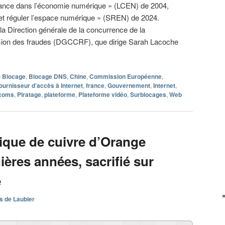
onfiance dans l’économie numérique » (LCEN) de 2004,
r et réguler l’espace numérique » (SREN) de 2024.
 la Direction générale de la concurrence de la
sion des fraudes (DGCCRF), que dirige Sarah Lacoche
c
Blocage
,
Blocage DNS
,
Chine
,
Commission Européenne
,
ournisseur d’accès à Internet
,
france
,
Gouvernement
,
Internet
,
écoms
,
Piratage
,
plateforme
,
Plateforme vidéo
,
Surblocages
,
Web
rique de cuivre d’Orange
nières années, sacrifié sur
e
s de Laubier