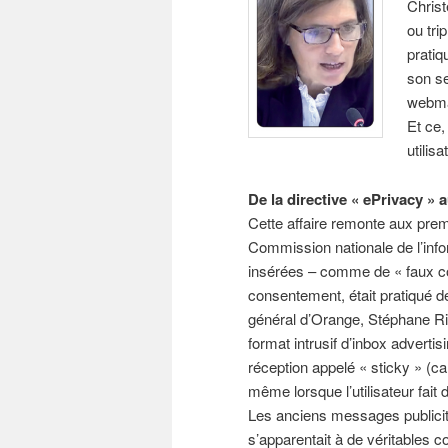
Chris
ou tr
pratiq
son se
webmai
Et ce
utilis
De la directive « ePrivacy »
Cette affaire remonte aux premi
Commission nationale de l’infor
insérées – comme de « faux cou
consentement, était pratiqué d
général d’Orange, Stéphane Ri
format intrusif d’inbox advertis
réception appelé « sticky » (car
même lorsque l’utilisateur fait d
Les anciens messages publicit
s’apparentait à de véritables