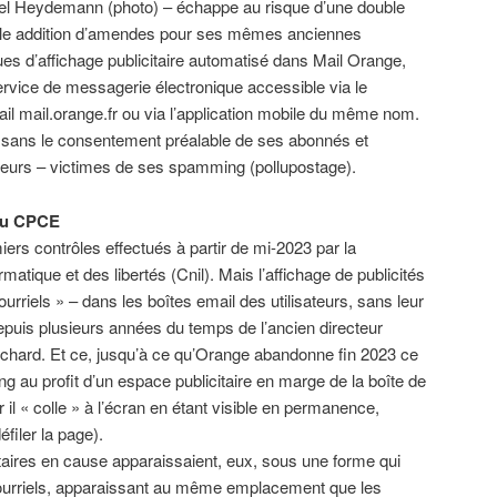
tel Heydemann (photo) – échappe au risque d’une double
iple addition d’amendes pour ses mêmes anciennes
ues d’affichage publicitaire automatisé dans Mail Orange,
rvice de messagerie électronique accessible via le
l mail.orange.fr ou via l’application mobile du même nom.
, sans le consentement préalable de ses abonnés et
ateurs – victimes de ses spamming (pollupostage).
 au CPCE
ers contrôles effectués à partir de mi-2023 par la
matique et des libertés (Cnil). Mais l’affichage de publicités
rriels » – dans les boîtes email des utilisateurs, sans leur
epuis plusieurs années du temps de l’ancien directeur
chard. Et ce, jusqu’à ce qu’Orange abandonne fin 2023 ce
ing au profit d’un espace publicitaire en marge de la boîte de
 il « colle » à l’écran en étant visible en permanence,
éfiler la page).
aires en cause apparaissaient, eux, sous une forme qui
 courriels, apparaissant au même emplacement que les