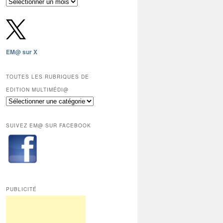
Archives
gratuites
depuis
2009,
sauf
les
EM@ sur X
12
derniers
mois
TOUTES LES RUBRIQUES DE
réservés
EDITION MULTIMÉDI@
aux
Toutes
abonnés.
les
rubriques
SUIVEZ EM@ SUR FACEBOOK
de
Edition
Multimédi@
PUBLICITÉ