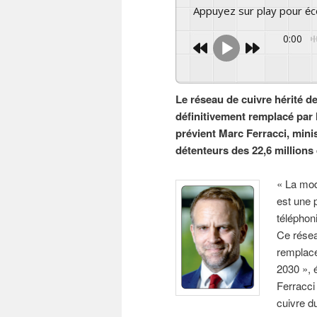
Appuyez sur play pour é
0:00
Le réseau de cuivre hérité d
définitivement remplacé par l
prévient Marc Ferracci, minis
détenteurs des 22,6 millions 
« La mod
est une 
téléphon
Ce réseau
remplacé
2030 », é
Ferracc
cuivre d