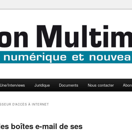
aux médias
médi@
Une/Interviews
Juridique
Documents
Nous contacter
Abon
SSEUR D’ACCÈS À INTERNET
les boîtes e-mail de ses