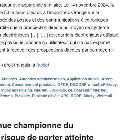
sateur et d’apparence similaire. Le 14 novembre 2024, la
e 50 millions d’euros à l’encontre d’Orange sur le
 code des postes et des communications électroniques
erdite que la prospection directe au moyen de système
lectroniques […], […] de courriers électroniques utilisant
 physique, abonné ou utilisateur, qui n’a pas exprimé
t à recevoir des prospections directes par ce moyen »
 droit français la
(
suite
)
c
Abonnés
,
Amendes administratives
,
Application mobile
,
Arcep
,
ement
,
Consentement préalable
,
CPCE
,
DGCCRF
,
e-mail
,
ePrivacy
,
,
Inbox advertising
,
Internet
,
Juridique
,
loi
,
Opérateur internet
,
élécoms
,
Publicité
,
Publicité ciblée
,
QPC
,
RGDP
,
Sticky
,
Webmail
enue championne du
isque de porter atteinte