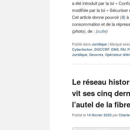
a été introduit par la loi « C
modifiée par la loi « Sécurise
Cet article donne pouvoir (
4
) à
consommation et de la répres
(photo)
, de :
(
suite
)
Publié dans
Juridique
|
Marqué ave
Cyberlocker
,
DGCCRF
,
DNS
,
FAI
,
F
Juridique
,
Oeuvres
,
Opérateur tél
Le réseau histo
vit ses cinq der
l’autel de la fibr
Publié le
14 février 2025
par
Charle