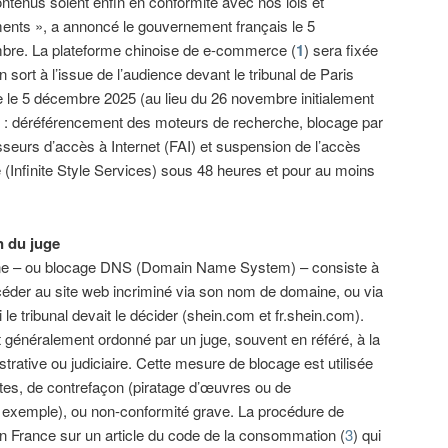
ntenus soient enfin en conformité avec nos lois et
ents », a annoncé le gouvernement français le 5
bre. La plateforme chinoise de e-commerce (
1
) sera fixée
n sort à l’issue de l’audience devant le tribunal de Paris
 le 5 décembre 2025 (au lieu du 26 novembre initialement
 : déréférencement des moteurs de recherche, blocage par
seurs d’accès à Internet (FAI) et suspension de l’accès
e (Infinite Style Services) sous 48 heures et pour au moins
n du juge
ne – ou blocage DNS (Domain Name System) – consiste à
céder au site web incriminé via son nom de domaine, ou via
e tribunal devait le décider (shein.com et fr.shein.com).
généralement ordonné par un juge, souvent en référé, à la
rative ou judiciaire. Cette mesure de blocage est utilisée
ites, de contrefaçon (piratage d’œuvres ou de
r exemple), ou non-conformité grave. La procédure de
 France sur un article du code de la consommation (
3
) qui