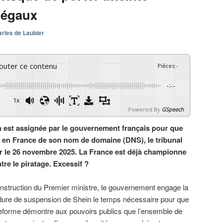
légaux
rles de Laubier
couter ce contenu
Pièces
:
-
-:--
1x
Powered By
GSpeech
n est assignée par le gouvernement français pour que
e en France de son nom de domaine (DNS), le tribunal
r le 26 novembre 2025. La France est déjà championne
re le piratage. Excessif ?
instruction du Premier ministre, le gouvernement engage la
ure de suspension de Shein le temps nécessaire pour que
teforme démontre aux pouvoirs publics que l’ensemble de