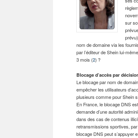
ses co
règlem
novem
sur so
prévue
prévu)
nom de domaine via les fournis
par l’éditeur de Shein lui-mêm
3 mois (
2
) ?
Blocage d’accès par décisio
Le blocage par nom de domai
empêcher les utilisateurs d’ac
plusieurs comme pour Shein si l
En France, le blocage DNS est 
demande d’une autorité administ
dans des cas de contenus illic
retransmissions sportives, pa
blocage DNS peut s’appuyer en