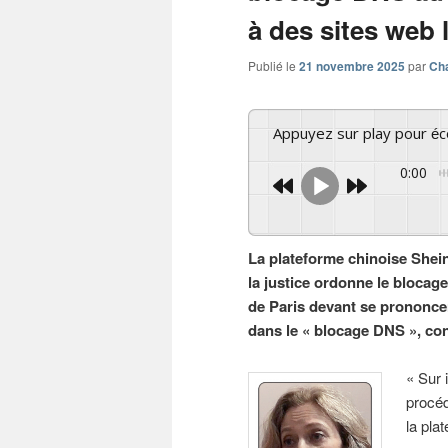
à des sites web 
Publié le
21 novembre 2025
par
Cha
Appuyez sur play pour é
0:00
La plateforme chinoise Shei
la justice ordonne le blocag
de Paris devant se prononce
dans le « blocage DNS », cont
« Sur 
procéd
la pla