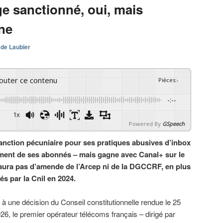
e sanctionné, oui, mais
ine
 de Laubier
couter ce contenu
Pièces
:
-
-:--
1x
Powered By
GSpeech
anction pécuniaire pour ses pratiques abusives d’inbox
ment de ses abonnés – mais gagne avec Canal+ sur le
 aura pas d’amende de l’Arcep ni de la DGCCRF, en plus
és par la Cnil en 2024.
à une décision du Conseil constitutionnelle rendue le 25
026, le premier opérateur télécoms français – dirigé par