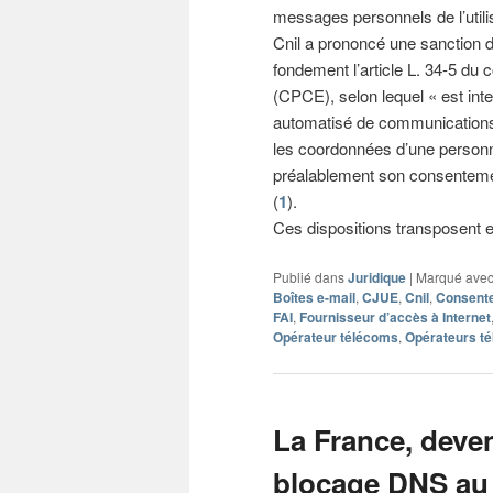
messages personnels de l’utili
Cnil a prononcé une sanction d
fondement l’article L. 34-5 du
(CPCE), selon lequel « est int
automatisé de communications é
les coordonnées d’une personne
préalablement son consentemen
(
1
).
Ces dispositions transposent en
Publié dans
Juridique
|
Marqué ave
Boîtes e-mail
,
CJUE
,
Cnil
,
Consent
FAI
,
Fournisseur d’accès à Internet
Opérateur télécoms
,
Opérateurs t
La France, dev
blocage DNS au r