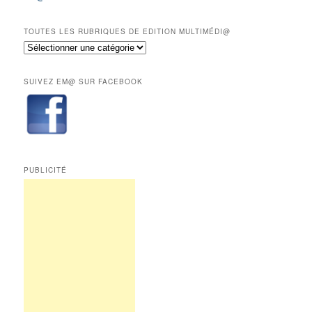
12
derniers
mois
TOUTES LES RUBRIQUES DE EDITION MULTIMÉDI@
réservés
Toutes
aux
les
abonnés.
rubriques
SUIVEZ EM@ SUR FACEBOOK
de
Edition
Multimédi@
PUBLICITÉ