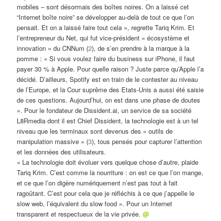
mobiles – sont désormais des boîtes noires. On a laissé cet
“Internet boîte noire” se développer au-delà de tout ce que l’on
pensait. Et on a laissé faire tout cela », regrette Tariq Krim. Et
l’entrepreneur du Net, qui fut vice-président « écosystème et
innovation » du CNNum (
2
), de s’en prendre à la marque à la
pomme : « Si vous voulez faire du business sur iPhone, il faut
payer 30 % à Apple. Pour quelle raison ? Juste parce qu’Apple l’a
décidé. D’ailleurs, Spotify est en train de le contester au niveau
de l’Europe, et la Cour suprême des Etats-Unis a aussi été saisie
de ces questions. Aujourd’hui, on est dans une phase de doutes
». Pour le fondateur de Dissident.ai, un service de sa société
L8Rmedia dont il est Chief Dissident, la technologie est à un tel
niveau que les terminaux sont devenus des « outils de
manipulation massive » (
3
), tous pensés pour capturer l’attention
et les données des utilisateurs.
« La technologie doit évoluer vers quelque chose d’autre, plaide
Tariq Krim. C’est comme la nourriture : on est ce que l’on mange,
et ce que l’on digère numériquement n’est pas tout à fait
ragoûtant. C’est pour cela que je réfléchis à ce que j’appelle le
slow web, l’équivalent du slow food ». Pour un Internet
transparent et respectueux de la vie privée.
@