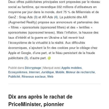
Deux offres publicitaires principales sont proposées par le réseau
social au fantôme, qui revendique 332 millions d’utilisateurs en
moyenne par jour dans le monde, dont 75 % de Millennials et de
GenZ : Snap Ads (
3
) et AR Ads (
4
). La publicité dite AR
(Augmented Reality) propose aux annonceurs et partenaires des
« filtres » sponsorisés (sponsored filters) et des « lentilles »
sponsorisées (sponsored lenses). Mais l’inflation, la hausse des
taux d’intérêt et la guerre en Ukraine a fait revenir tout
l’écosystème de la virtualité à la réalité. Aux difficultés
économiques, s’ajoutent la fin des cookies pour le ciblage chez
Apple et Google, d’une part, et le fléau persistant de la fraude
publicitaire (
5
), d’autre part.
@
Publié dans
Décryptage
|
Marqué avec
Applis mobiles
,
Ecosystèmes
,
Internet
,
Juridique
,
Mobile
,
Moteur de recherche
,
Publicité
,
Réseaux sociaux
,
Web
Dix ans après le rachat de
PriceMinister, pionnier