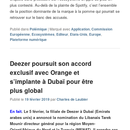
plus contesté. Au-delà de la plainte de Spotify, c’est l’ensemble
de la position dominante de la marque à la pomme qui pourrait se
retrouver sur le banc des accusés.
Publié dans
Polémique
|
Marqué avec
Application
,
Commission
Européenne
,
Ecosystèmes
,
Editeur
,
Etats-Unis
,
Europe
,
Plateforme numérique
Deezer poursuit son accord
exclusif avec Orange et
s’implante à Dubaï pour être
plus global
Publié le
19 février 2019
par
Charles de Laubier
En fait
. Le 5 février, la filiale de Deezer à Dubaï (Emirats
arabes unis) a annoncé la nomination du Libanais Tarek
Mounir directeur général pour la région Moyen-
Orient/Afrique du Nord et la Turquie (MENAT). Il prendra ses