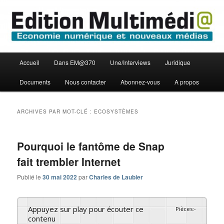
Aller
Aller
Economie numérique et Nouveaux médias
au
au
contenu
contenu
principal
secondaire
Edition Multimédi@
Menu
Accueil
Dans EM@370
Une/Interviews
Juridique
principal
Documents
Nous contacter
Abonnez-vous
A propos
ARCHIVES PAR MOT-CLÉ :
ECOSYSTÈMES
Pourquoi le fantôme de Snap
fait trembler Internet
Publié le
30 mai 2022
par
Charles de Laubier
Appuyez sur play pour écouter ce
Pièces
:
-
contenu