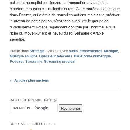
est entré au capital de Deezer. La transaction a valorisé la
plateforme musicale 1 milliard d’euros. Cette entrée capitalistique
dans Deezer, qui a émis de nouvelles actions mais sans préciser
le niveau de participation, s’est faite aussi
via
le groupe de
divertissement Rotana, également contrôlé par l’homme le plus
riche du Moyen-Orient et neveu du roi Salmane d’Arabie
saoudite.
Publié dans
Stratégie
|
Marqué avec
audio
,
Ecosystèmes
,
Musique
,
Musique en ligne
,
Opérateur télécoms
,
Plateforme numérique
,
Podcast
,
Streaming
,
Streaming musical
Navigation
←
Articles plus anciens
des
articles
DANS EDITION MULTIMÉDI@
DU 21 AU 25 JUILLET 2026