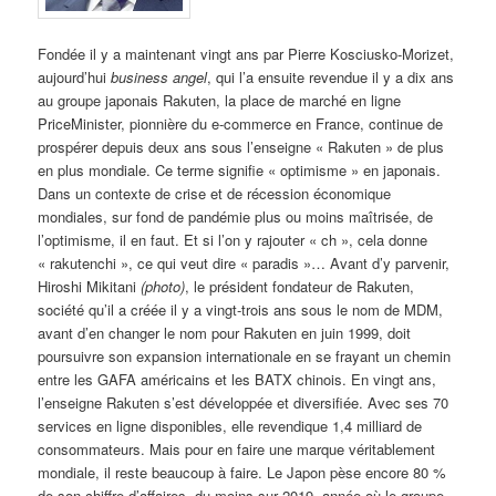
Fondée il y a maintenant vingt ans par Pierre Kosciusko-Morizet,
aujourd’hui
business angel
, qui l’a ensuite revendue il y a dix ans
au groupe japonais Rakuten, la place de marché en ligne
PriceMinister, pionnière du e-commerce en France, continue de
prospérer depuis deux ans sous l’enseigne « Rakuten » de plus
en plus mondiale. Ce terme signifie « optimisme » en japonais.
Dans un contexte de crise et de récession économique
mondiales, sur fond de pandémie plus ou moins maîtrisée, de
l’optimisme, il en faut. Et si l’on y rajouter « ch », cela donne
« rakutenchi », ce qui veut dire « paradis »… Avant d’y parvenir,
Hiroshi Mikitani
(photo)
, le président fondateur de Rakuten,
société qu’il a créée il y a vingt-trois ans sous le nom de MDM,
avant d’en changer le nom pour Rakuten en juin 1999, doit
poursuivre son expansion internationale en se frayant un chemin
entre les GAFA américains et les BATX chinois. En vingt ans,
l’enseigne Rakuten s’est développée et diversifiée. Avec ses 70
services en ligne disponibles, elle revendique 1,4 milliard de
consommateurs. Mais pour en faire une marque véritablement
mondiale, il reste beaucoup à faire. Le Japon pèse encore 80 %
de son chiffre d’affaires, du moins sur 2019, année où le groupe