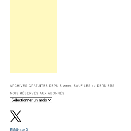
ARCHIVES GRATUITES DEPUIS 2009, SAUF LES 12 DERNIERS
MOIS RÉSERVÉS AUX ABONNÉS.
Archives
gratuites
depuis
2009,
sauf
les
EM@ sur X