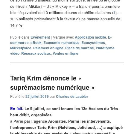
de Hiroshi Mikitani – dit « Mickey » – a franchi pour la première
fois l’équivalent de 10 milliards d’euros de chiffre d’affaires (
1
) –
10,5 milliards précisément à la faveur d’une hausse annuelle de
14,7 %.
Publié dans
Evénement
|
Marqué avec
Application mobile
,
E-
commerce
,
eBook
,
Economie numérique
,
Ecosystèmes
,
Marketplace
,
Paiement en ligne
,
Place de marché
,
Plateforme
vidéo
,
Réseaux sociaux
,
Ventes en ligne
Tariq Krim dénonce le «
suprémacisme numérique »
Publié le
22 juillet 2019
par
Charles de Laubier
En fait.
Le 9 juillet, se sont tenues les 13e Assises du Très
haut débit, organisées
à Paris par l’agence Aromates. Parmi les intervenants,
l’entrepreneur Tariq Krim (Netvibes, Jolicloud, …) a expliqué
la philosophie de son projet de « slow web » engagé il a