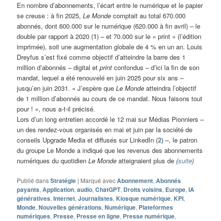
En nombre d’abonnements, l’écart entre le numérique et le papier
se creuse : à fin 2025,
Le Monde
comptait au total 670.000
abonnés, dont 600.000 sur le numérique (620.000 à fin avril) – le
double par rapport à 2020 (
1
) – et 70.000 sur le « print » (l’édition
imprimée), soit une augmentation globale de 4 % en un an. Louis
Dreyfus s’est fixé comme objectif d’atteindre la barre des 1
million d’abonnés – digital et
print
confondus – d’ici la fin de son
mandat, lequel a été renouvelé en juin 2025 pour six ans –
jusqu’en juin 2031. « J’espère que
Le Monde
atteindra l’objectif
de 1 million d’abonnés au cours de ce mandat. Nous faisons tout
pour ! », nous a-t-il précisé.
Lors d’un long entretien accordé le 12 mai sur Médias Pionniers –
un des rendez-vous organisés en mai et juin par la société de
conseils Upgrade Media et diffusés sur LinkedIn (
2
) –, le patron
du groupe Le Monde a indiqué que les revenus des abonnements
numériques du quotidien
Le Monde
atteignaient plus de
(
suite
)
Publié dans
Stratégie
|
Marqué avec
Abonnement
,
Abonnés
payants
,
Application
,
audio
,
ChatGPT
,
Droits voisins
,
Europe
,
IA
génératives
,
Internet
,
Journalistes
,
Kiosque numérique
,
KPI
,
Monde
,
Nouvelles générations
,
Numérique
,
Plateformes
numériques
,
Presse
,
Presse en ligne
,
Presse numérique
,