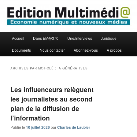
Aller
Aller
Economie numérique et Nouveaux médias
au
au
contenu
contenu
principal
secondaire
Edition Multimédi@
Menu
Accueil
Dans EM@370
Une/Interviews
Juridique
principal
Documents
Nous contacter
Abonnez-vous
A propos
ARCHIVES PAR MOT-CLÉ :
IA GÉNÉRATIVES
Les influenceurs relèguent
les journalistes au second
plan de la diffusion de
l’information
Publié le
10 juillet 2026
par
Charles de Laubier