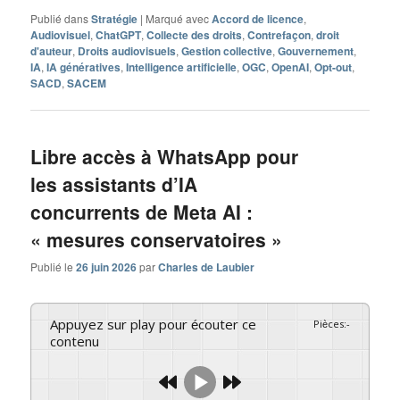
Publié dans
Stratégie
|
Marqué avec
Accord de licence
,
Audiovisuel
,
ChatGPT
,
Collecte des droits
,
Contrefaçon
,
droit
d'auteur
,
Droits audiovisuels
,
Gestion collective
,
Gouvernement
,
IA
,
IA génératives
,
Intelligence artificielle
,
OGC
,
OpenAI
,
Opt-out
,
SACD
,
SACEM
Libre accès à WhatsApp pour
les assistants d’IA
concurrents de Meta AI :
« mesures conservatoires »
Publié le
26 juin 2026
par
Charles de Laubier
Appuyez sur play pour écouter ce
Pièces
:
-
contenu