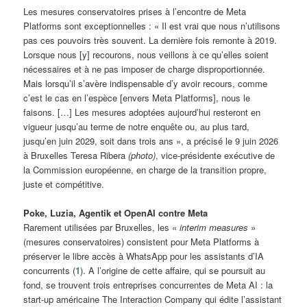
Les mesures conservatoires prises à l’encontre de Meta
Platforms sont exceptionnelles : « Il est vrai que nous n’utilisons
pas ces pouvoirs très souvent. La dernière fois remonte à 2019.
Lorsque nous [y] recourons, nous veillons à ce qu’elles soient
nécessaires et à ne pas imposer de charge disproportionnée.
Mais lorsqu’il s’avère indispensable d’y avoir recours, comme
c’est le cas en l’espèce [envers Meta Platforms], nous le
faisons. […] Les mesures adoptées aujourd’hui resteront en
vigueur jusqu’au terme de notre enquête ou, au plus tard,
jusqu’en juin 2029, soit dans trois ans », a précisé le 9 juin 2026
à Bruxelles Teresa Ribera
(photo)
, vice-présidente exécutive de
la Commission européenne, en charge de la transition propre,
juste et compétitive.
Poke, Luzia, Agentik et OpenAI contre Meta
Rarement utilisées par Bruxelles, les «
interim measures
»
(mesures conservatoires) consistent pour Meta Platforms à
préserver le libre accès à WhatsApp pour les assistants d’IA
concurrents (
1
). A l’origine de cette affaire, qui se poursuit au
fond, se trouvent trois entreprises concurrentes de Meta AI : la
start-up américaine The Interaction Company qui édite l’assistant