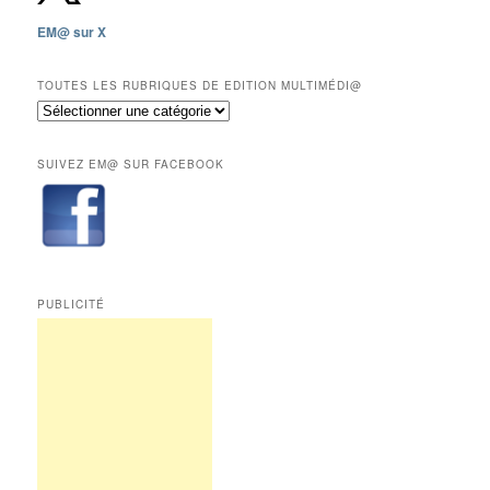
sauf
les
EM@ sur X
12
derniers
mois
TOUTES LES RUBRIQUES DE EDITION MULTIMÉDI@
réservés
Toutes
aux
les
abonnés.
rubriques
SUIVEZ EM@ SUR FACEBOOK
de
Edition
Multimédi@
PUBLICITÉ