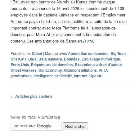
l’Est, avec son centre de Nairobi au Kenya comme plaque
tournante – a annoncé le 16 avril 2026 le licenciement de 1.108
employés dans la capitale kényane en respectant l’Employment
Act de ce pays (
1
). Et ce, a-t-elle justifié, à la suite de la fin d’un
important contrat avec Meta Platforms lié à l’annotation de
données pour Meta AI et anciennement à la modération de
contenu. Les implantations de Sama en
(
suite
)
Publié dans
Débat
|
Marqué avec
Annotation de données
,
Big Tech
,
ChatGPT
,
Data
,
Data labelers
,
Données
,
Esclavage numérique
,
Etats-Unis
,
Etiqueteurs de données
,
Exception au droit d'auteur
,
Ghost workers
,
Gig Economy
,
Gigaconstellations
,
IA
,
IA
génératives
,
Intelligence artificielle
,
Internet
,
OpenAI
Navigation
←
Articles plus anciens
des
articles
DANS EDITION MULTIMÉDI@