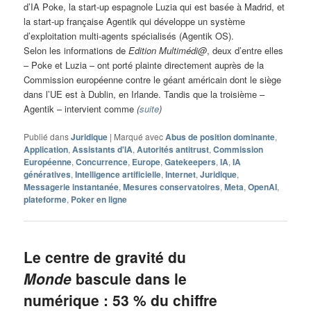
d’IA Poke, la start-up espagnole Luzia qui est basée à Madrid, et
la start-up française Agentik qui développe un système
d’exploitation multi-agents spécialisés (Agentik OS).
Selon les informations de
Edition Multimédi@
, deux d’entre elles
– Poke et Luzia – ont porté plainte directement auprès de la
Commission européenne contre le géant américain dont le siège
dans l’UE est à Dublin, en Irlande. Tandis que la troisième –
Agentik – intervient comme
(
suite
)
Publié dans
Juridique
|
Marqué avec
Abus de position dominante
,
Application
,
Assistants d'IA
,
Autorités antitrust
,
Commission
Européenne
,
Concurrence
,
Europe
,
Gatekeepers
,
IA
,
IA
génératives
,
Intelligence artificielle
,
Internet
,
Juridique
,
Messagerie instantanée
,
Mesures conservatoires
,
Meta
,
OpenAI
,
plateforme
,
Poker en ligne
Le centre de gravité du
Monde
bascule dans le
numérique : 53 % du chiffre