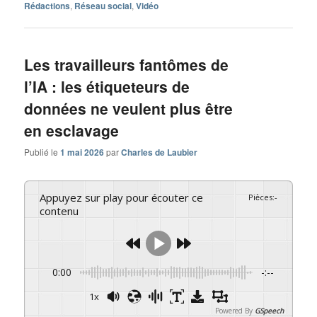
Rédactions
,
Réseau social
,
Vidéo
Les travailleurs fantômes de
l’IA : les étiqueteurs de
données ne veulent plus être
en esclavage
Publié le
1 mai 2026
par
Charles de Laubier
Appuyez sur play pour écouter ce
Pièces
:
-
contenu
0:00
-:--
1x
Powered By
GSpeech