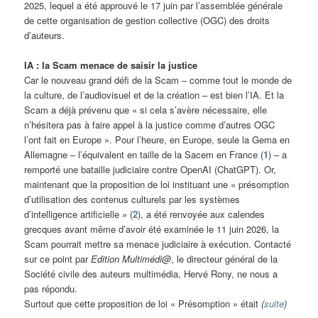
2025, lequel a été approuvé le 17 juin par l’assemblée générale
de cette organisation de gestion collective (OGC) des droits
d’auteurs.
IA : la Scam menace de saisir la justice
Car le nouveau grand défi de la Scam – comme tout le monde de
la culture, de l’audiovisuel et de la création – est bien l’IA. Et la
Scam a déjà prévenu que « si cela s’avère nécessaire, elle
n’hésitera pas à faire appel à la justice comme d’autres OGC
l’ont fait en Europe ». Pour l’heure, en Europe, seule la Gema en
Allemagne – l’équivalent en taille de la Sacem en France (
1
) – a
remporté une bataille judiciaire contre OpenAI (ChatGPT). Or,
maintenant que la proposition de loi instituant une « présomption
d’utilisation des contenus culturels par les systèmes
d’intelligence artificielle » (
2
), a été renvoyée aux calendes
grecques avant même d’avoir été examinée le 11 juin 2026, la
Scam pourrait mettre sa menace judiciaire à exécution. Contacté
sur ce point par
Edition Multimédi@
, le directeur général de la
Société civile des auteurs multimédia, Hervé Rony, ne nous a
pas répondu.
Surtout que cette proposition de loi « Présomption » était
(
suite
)