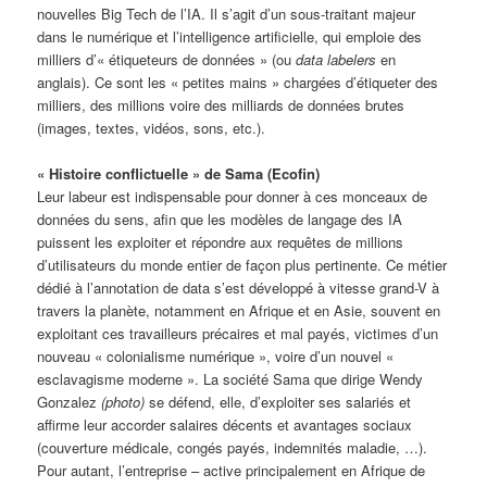
nouvelles Big Tech de l’IA. Il s’agit d’un sous-traitant majeur
dans le numérique et l’intelligence artificielle, qui emploie des
milliers d’« étiqueteurs de données » (ou
data labelers
en
anglais). Ce sont les « petites mains » chargées d’étiqueter des
milliers, des millions voire des milliards de données brutes
(images, textes, vidéos, sons, etc.).
« Histoire conflictuelle » de Sama (Ecofin)
Leur labeur est indispensable pour donner à ces monceaux de
données du sens, afin que les modèles de langage des IA
puissent les exploiter et répondre aux requêtes de millions
d’utilisateurs du monde entier de façon plus pertinente. Ce métier
dédié à l’annotation de data s’est développé à vitesse grand-V à
travers la planète, notamment en Afrique et en Asie, souvent en
exploitant ces travailleurs précaires et mal payés, victimes d’un
nouveau « colonialisme numérique », voire d’un nouvel «
esclavagisme moderne ». La société Sama que dirige Wendy
Gonzalez
(photo)
se défend, elle, d’exploiter ses salariés et
affirme leur accorder salaires décents et avantages sociaux
(couverture médicale, congés payés, indemnités maladie, …).
Pour autant, l’entreprise – active principalement en Afrique de