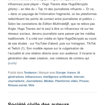
influenceur
pure player
– Hugo Travers alias HugoDécrypte
(photo)
– en tête du « Top 10 des journalistes influents ». Et ce,
« dans un paysage de l’information fragmenté, où les plateformes
redistribuent les points de contact entre journalistes et publics ».
Selon les constations de
Edition Multimédi@
, que ne relève pas
Angie, Hugo Travers est le seul à être un influenceur né sur les
réseaux sociaux, devenu journaliste sans passer par les médias
traditionnels. Il a créé son média en ligne HugoDécrypte au cours
de ses études : sur YouTube d’abord, puis sur Instagram, TikTok
et Twitch (
1
). Son modèle repose sur la vulgarisation de
l’actualité et une relation directe avec son audience. Il incarne la
génération des
news creators
, ces créateurs de contenu qui
(
suite
)
Publié dans
Tendance
|
Marqué avec
Europe
,
france
,
IA
génératives
,
Influenceurs
,
Intelligence artificielle
,
Internet
,
Journalisme
,
Journalistes
,
Médias
,
Plateforme vidéo
,
Presse
,
Réseau social
,
Web
Société civile des auteurs