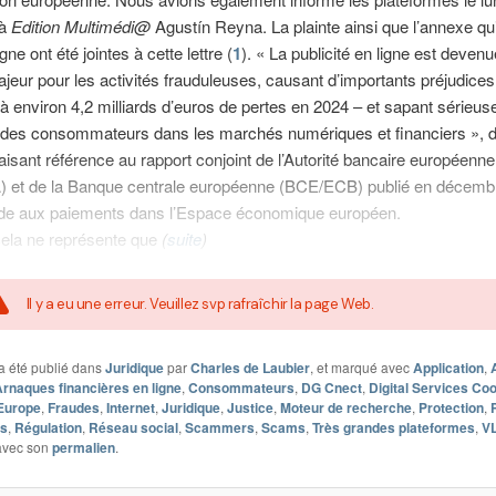
 à
Edition Multimédi@
Agustín Reyna. La plainte ainsi que l’annexe qu
e ont été jointes à cette lettre (
1
). « La publicité en ligne est deven
jeur pour les activités frauduleuses, causant d’importants préjudices
à environ 4,2 milliards d’euros de pertes en 2024 – et sapant sérieus
 des consommateurs dans les marchés numériques et financiers », 
aisant référence au rapport conjoint de l’Autorité bancaire européenne
 et de la Banque centrale européenne (BCE/ECB) publié en décemb
aude aux paiements dans l’Espace économique européen.
cela ne représente que
(
suite
)
Il y a eu une erreur. Veuillez svp rafraîchir la page Web.
a été publié dans
Juridique
par
Charles de Laubier
, et marqué avec
Application
,
rnaques financières en ligne
,
Consommateurs
,
DG Cnect
,
Digital Services Co
Europe
,
Fraudes
,
Internet
,
Juridique
,
Justice
,
Moteur de recherche
,
Protection
,
es
,
Régulation
,
Réseau social
,
Scammers
,
Scams
,
Très grandes plateformes
,
V
 avec son
permalien
.