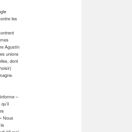
ogle
ontre les
ontrent
ormes
ore Agustín
des unions
les, dont
oisir)
emagne.
informe –
qu’il
es
 « Nous
la
ndi 18 mai