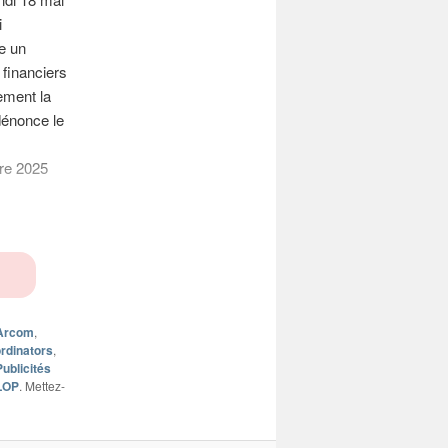
i
ue un
 financiers
ement la
dénonce le
re 2025
Arcom
,
ordinators
,
Publicités
LOP
. Mettez-