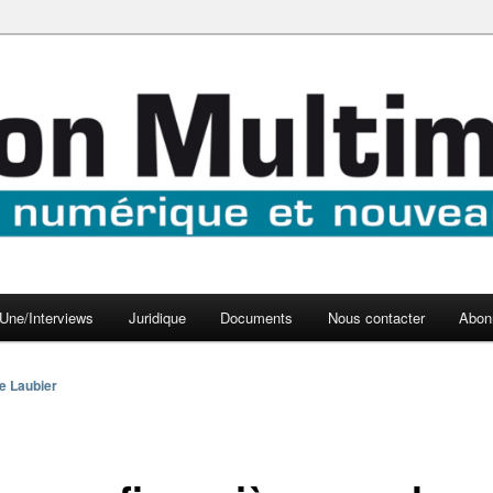
aux médias
médi@
Une/Interviews
Juridique
Documents
Nous contacter
Abon
e Laubier