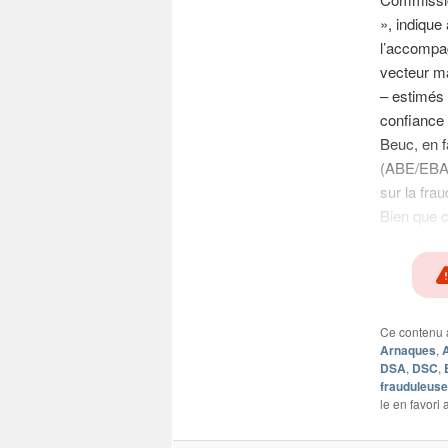
», indique
l’accompagn
vecteur ma
– estimés 
confiance
Beuc, en f
(ABE/EBA)
sur la fr
Bien que 
Ce contenu 
Arnaques
,
A
DSA
,
DSC
,
frauduleus
le en favori