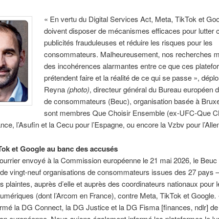
« En vertu du Digital Services Act, Meta, TikTok et Go
doivent disposer de mécanismes efficaces pour lutter c
publicités frauduleuses et réduire les risques pour les
consommateurs. Malheureusement, nos recherches m
des incohérences alarmantes entre ce que ces platef
prétendent faire et la réalité de ce qui se passe », dépl
Reyna
(photo)
, directeur général du Bureau européen 
de consommateurs (Beuc), organisation basée à Bruxel
sont membres Que Choisir Ensemble (ex-UFC-Que Ch
ance, l’Asufin et la Cecu pour l’Espagne, ou encore la Vzbv pour l’All
Tok et Google au banc des accusés
ourrier envoyé à la Commission européenne le 21 mai 2026, le Beuc 
de vingt-neuf organisations de consommateurs issues des 27 pays – 
 plaintes, auprès d’elle et auprès des coordinateurs nationaux pour l
umériques (dont l’Arcom en France), contre Meta, TikTok et Google.
rmé la DG Connect, la DG Justice et la DG Fisma [finances, ndlr] de 
n européenne. Nous avions également informé les plateformes le lu