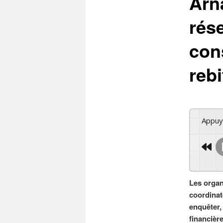
Arn
rés
con
rebi
Appu
Les orga
coordinat
enquêter,
financièr