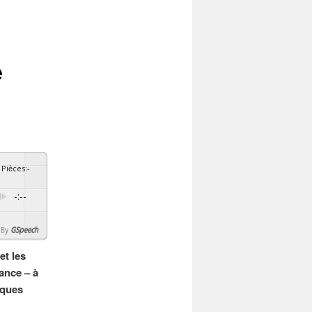
e
Pièces
:
-
-:--
By
GSpeech
t les
ance – à
aques