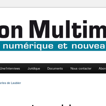
aux médias
médi@
Une/Interviews
Juridique
Documents
Nous contacter
Abon
rles de Laubier