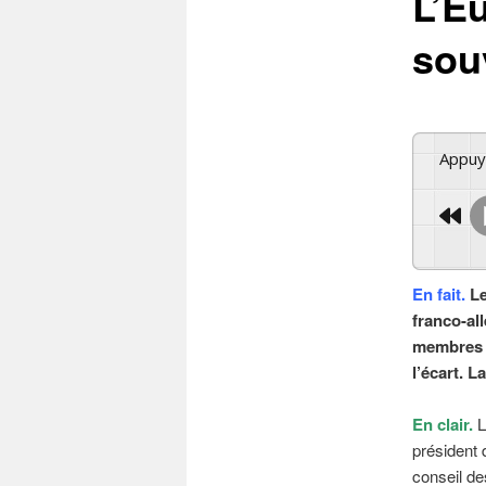
L’E
sou
Appu
En fait.
Le
franco-al
membres –
l’écart. 
En clair.
L
président
conseil de