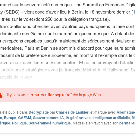
emand sur la souveraineté numérique – ou Summit on European Digit
y (SEDS) – vient donc d’avoir lieu à Berlin, le 18 novembre dernier (
 triés sur le volet (dont 250 pour la délégation française).
franco-allemand cherche, avec d’autres pays européens, à faire cont
on dominante des Gafam sur le marché unique numérique. A défaut de
 européens capables jusqu’à maintenant de sérieusement rivaliser a
méricaines, Paris et Berlin se sont mis d’accord pour que leurs admin
fassent de la préférence européenne, en montrant l’exemple dans le
souveraine » dans leurs services publics. Et ce, en prévoyant d’établir
 public-privé stratégique avec [le français] Mistral AI et [l’allemand] 
français de
(
suite
)
Il y a eu une erreur. Veuillez svp rafraîchir la page Web.
a été publié dans
Décryptage
par
Charles de Laubier
, et marqué avec
Allemagne
ce
,
Europe
,
GAFAM
,
Gouvernement
,
IA
,
IA génératives
,
Intelligence artificielle
,
M
érique
,
Politique
,
Souveraineté numérique
. Mettez-le en favori avec son
permalie