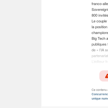
franco-all
Sovereignt
800 invités
Le couple 
la positi
champions
Big Tech a
publiques 
de « l’IA 
partenariat
L’éditeur 
Ce contenu 
Concurren
unique num