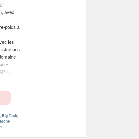
al
1
), avec
re-poids à
s
vec les
istrations
 domaine
 un «
SAP ».
,
Big Tech
,
arché
n
.