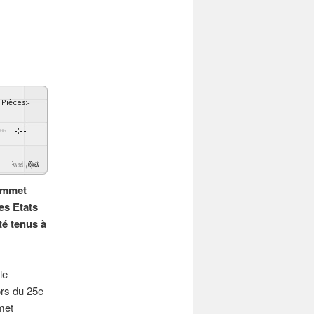
Pièces
:
-
-:--
By
GSpeech
Sommet
es Etats
té tenus à
le
rs du 25e
met