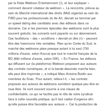
par la filiale Webtoon Entertainment (
3
), et leur expliquer «
comment devenir créateur de webtoon ». La rencontre, prévue au
sein du Marché international des droits (Mid) organisé au sein du
FIBD pour les professionnels du 9e Art, devrait se terminer par
un speed dating des candidats avec des éditeurs dans ce
domaine. Car si les premiers épisodes des webtoons sont le plus
souvent gratuits, les suivants sont payants ou sur abonnement.
Ces feuilletons – des « scrolltons » devrait-on dire (
4
) – peuvent
être des freemiums très rentables. Rien qu’en Corée du Sud, le
marché des webtoons pèse presque autant à lui seul (750
millions d’euros, selon Kocca) que tout le marché français de la
BD (890 millions d’euros, selon GfK). « En France, les éditeurs
qui diffusent sur (la plateforme) Webtoon proposent aux auteurs
des contrats numériques, et si la bande dessinée marche bien,
elle peut être imprimée », a indiqué Marc-Antoine Boidin aux
membres du Snac. Pour autant, relève-t-il, « les contrats
proposés aux auteurs de webtoons semblent quelque peu être en
roue libre. Ils sont souvent soumis à une clause de
confidentialité, ce qui ne facilite pas le rôle de notre syndicat
face à cette nouvelle pratique, qu’il faut cadrer d’urgence afin
qu’elle puisse être favorable aux auteurs ». Car la production de