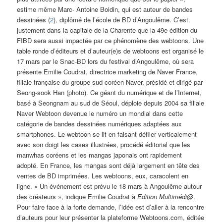
estime même Marc- Antoine Boidin, qui est auteur de bandes
dessinées (
2
), diplômé de l’école de BD d’Angoulême. C’est
justement dans la capitale de la Charente que la 49e édition du
FIBD sera aussi impactée par ce phénomène des webtoons. Une
table ronde d’éditeurs et d’auteur(e)s de webtoons est organisé le
17 mars par le Snac-BD lors du festival d’Angoulême, où sera
présente Emilie Coudrat, directrice marketing de Naver France,
filiale française du groupe sud-coréen Naver, présidé et dirigé par
Seong-sook Han (photo). Ce géant du numérique et de l’Internet,
basé à Seongnam au sud de Séoul, déploie depuis 2004 sa filiale
Naver Webtoon devenue le numéro un mondial dans cette
catégorie de bandes dessinées numériques adaptées aux
smartphones. Le webtoon se lit en faisant défiler verticalement
avec son doigt les cases illustrées, procédé éditorial que les
manwhas coréens et les mangas japonais ont rapidement
adopté. En France, les mangas sont déjà largement en tête des
ventes de BD imprimées. Les webtoons, eux, caracolent en
ligne. « Un événement est prévu le 18 mars à Angoulême autour
des créateurs », indique Emilie Coudrat à
Edition Multimédi@
.
Pour faire face à la forte demande, l’idée est d’aller à la rencontre
d’auteurs pour leur présenter la plateforme Webtoons.com, éditée