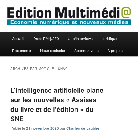
Aller
Aller
Economie numérique et Nouveaux médias
au
au
contenu
contenu
principal
secondaire
Edition Multimédi@
Menu
Accueil
Dans EM@370
Une/Interviews
Juridique
principal
Documents
Nous contacter
Abonnez-vous
A propos
ARCHIVES PAR MOT-CLÉ :
SNAC
L’intelligence artificielle plane
sur les nouvelles « Assises
du livre et de l’édition » du
SNE
Publié le
21 novembre 2025
par
Charles de Laubier