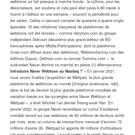
webtoons se fait presque à marche forcée : le rythme, pour les
dessinateurs, est soutenu et cela peut aller jusqu’à 80 cases à
fournir à l’éditeur en une semaine – souvent la périodicité pour
les séries. Celles-ci peuvent compter de quarante à quatre-vingts
épisodes. Si des initiatives françaises de plateformes de
webtoons ont été lancées – comme Verytoon.com du groupe
indépendant Delcourt (deuxième plus grand éditeur de BD
francophones après Média-Participations, dont la plateforme
Izneo.com diffuse aussi des webtoons), Webtoonfactory.com des
éditions Dupuis, Delitoon.com ou encore Toomics.com –, le
sudcoréen Naver domine ce marché en pleine (
5
) effervescence.
Introduire Naver Webtoon au Nasdaq ?
« En janvier 2021,
nous avons finalisé l’acquisition de Wattpad, la plus grande
plateforme de webfiction au monde [d’origine américaine, ndlr],
dans le but de devenir la plus grande plateforme mondiale de
narration basée sur les synergies entre Naver Webtoon et
Wattpad », s’était félicitée l’an dernier Seong-sook Han. En
janvier 2022, le groupe Naver revendique un cumul d’audience
mondial record sur ses webtoons de 82 millions de lecteurs actifs
par mois, avec un volume de transactions mensuel d’environ 75
millions d’euros (
6
). Wattpad lui apporte 90 millions d’utilisateurs
par mois supplémentaires. Le sud-coréen a le projet depuis un an