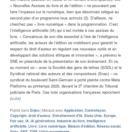
« Nouvelles Assises du livre et de l’édition » ne pouvaient pas
faire l’impasse sur le numérique, bien que désormais relégué au
second plan d’un programme tous azimuts (
2
). D’ailleurs, ne
cherchez pas « livre numérique » dans la programmation. C’est
l’intelligence artificielle (IA) qui s’est invitée à ces assises du
livre. « Convaincus de son rôle essentiel à l’ère de l’intelligence
artificielle, les acteurs de l’édition se mobilisent pour garantir le
respect du droit d’auteur en régulant ces nouveaux outils et en
développant des solutions éthiques et innovantes », a prévenu le
SNE en préambule de la présentation de son événement. Et ce,
au moment où – avec la Société des gens de lettres (SGDL) et le
Syndicat national des auteurs et des compositeurs (Snac) – ce
syndicat du boulevard Saint-Germain a porté plainte contre Meta
e
Platforms au printemps 2025, devant la 3
chambre du Tribunal
judiciaire de Paris. Ces trois organisations françaises reprochent
(
suite
)
Publié dans
Enjeu
|
Marqué avec
Application
,
Contrefaçon
,
Copyright
,
droit d'auteur
,
Entraînement d'IA
,
Etats-Unis
,
Europe
,
Fair use
,
IA
,
IA génératives
,
Industrie du livre
,
Intelligence
artificielle
,
Livre
,
Livre numérique
,
Maison d'édition
,
Réseau social
,
Snac
,
SNE
,
TDM
,
Union européenne