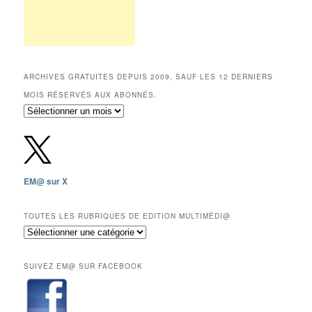
ARCHIVES GRATUITES DEPUIS 2009, SAUF LES 12 DERNIERS
MOIS RÉSERVÉS AUX ABONNÉS.
Archives
gratuites
depuis
2009,
sauf
les
EM@ sur X
12
derniers
mois
TOUTES LES RUBRIQUES DE EDITION MULTIMÉDI@
réservés
Toutes
aux
les
abonnés.
rubriques
SUIVEZ EM@ SUR FACEBOOK
de
Edition
Multimédi@