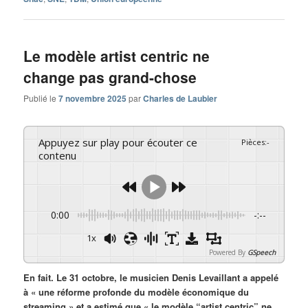
Le modèle artist centric ne
change pas grand-chose
Publié le
7 novembre 2025
par
Charles de Laubier
Appuyez sur play pour écouter ce
Pièces
:
-
contenu
0:00
-:--
1x
Powered By
GSpeech
En fait. Le 31 octobre, le musicien Denis Levaillant a appelé
à « une réforme profonde du modèle économique du
streaming » et a estimé que « le modèle “artist centric” ne