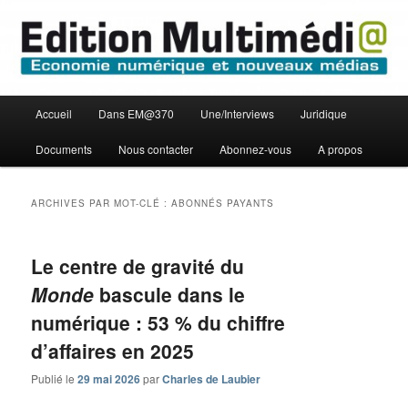
Aller
Aller
Economie numérique et Nouveaux médias
au
au
contenu
contenu
principal
secondaire
Edition Multimédi@
Menu
Accueil
Dans EM@370
Une/Interviews
Juridique
principal
Documents
Nous contacter
Abonnez-vous
A propos
ARCHIVES PAR MOT-CLÉ :
ABONNÉS PAYANTS
Le centre de gravité du
Monde
bascule dans le
numérique : 53 % du chiffre
d’affaires en 2025
Publié le
29 mai 2026
par
Charles de Laubier