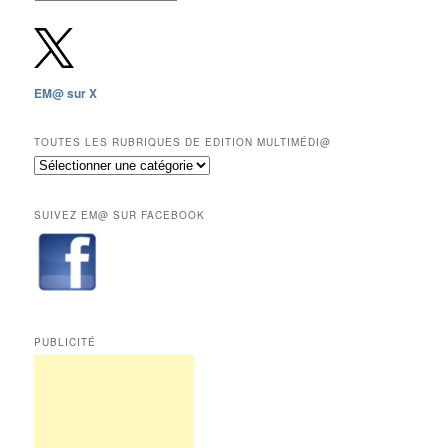
gratuites
depuis
2009,
sauf
les
EM@ sur X
12
derniers
mois
TOUTES LES RUBRIQUES DE EDITION MULTIMÉDI@
réservés
Toutes
aux
les
abonnés.
rubriques
SUIVEZ EM@ SUR FACEBOOK
de
Edition
Multimédi@
PUBLICITÉ