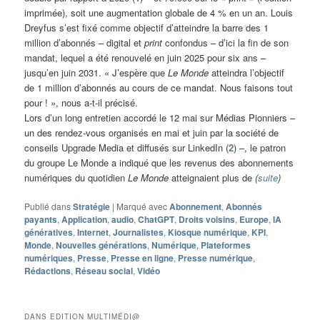
imprimée), soit une augmentation globale de 4 % en un an. Louis
Dreyfus s’est fixé comme objectif d’atteindre la barre des 1
million d’abonnés – digital et
print
confondus – d’ici la fin de son
mandat, lequel a été renouvelé en juin 2025 pour six ans –
jusqu’en juin 2031. « J’espère que
Le Monde
atteindra l’objectif
de 1 million d’abonnés au cours de ce mandat. Nous faisons tout
pour ! », nous a-t-il précisé.
Lors d’un long entretien accordé le 12 mai sur Médias Pionniers –
un des rendez-vous organisés en mai et juin par la société de
conseils Upgrade Media et diffusés sur LinkedIn (
2
) –, le patron
du groupe Le Monde a indiqué que les revenus des abonnements
numériques du quotidien
Le Monde
atteignaient plus de
(
suite
)
Publié dans
Stratégie
|
Marqué avec
Abonnement
,
Abonnés
payants
,
Application
,
audio
,
ChatGPT
,
Droits voisins
,
Europe
,
IA
génératives
,
Internet
,
Journalistes
,
Kiosque numérique
,
KPI
,
Monde
,
Nouvelles générations
,
Numérique
,
Plateformes
numériques
,
Presse
,
Presse en ligne
,
Presse numérique
,
Rédactions
,
Réseau social
,
Vidéo
DANS EDITION MULTIMÉDI@