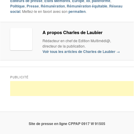
Editeurs de presse
,
Etats Membres
,
Europe
,
loi
,
plateforme
,
Politique
,
Presse
,
Rémunération
,
Rémunération équitable
,
Réseau
social
. Mettez-le en favori avec son
permalien
.
A propos Charles de Laubier
Rédacteur en chef de Edition Multimédi@,
directeur de la publication.
Voir tous les articles de Charles de Laubier
→
PUBLICITÉ
Site de presse en ligne CPPAP 0917 W 91505