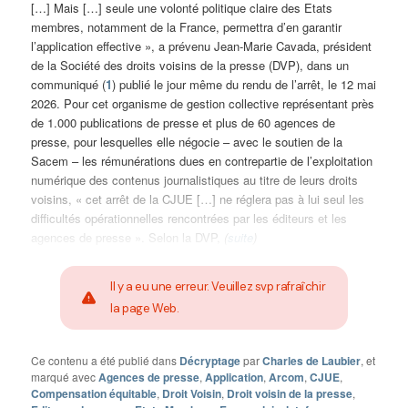
[…] Mais […] seule une volonté politique claire des Etats
membres, notamment de la France, permettra d’en garantir
l’application effective », a prévenu Jean-Marie Cavada, président
de la Société des droits voisins de la presse (DVP), dans un
communiqué (
1
) publié le jour même du rendu de l’arrêt, le 12 mai
2026. Pour cet organisme de gestion collective représentant près
de 1.000 publications de presse et plus de 60 agences de
presse, pour lesquelles elle négocie – avec le soutien de la
Sacem – les rémunérations dues en contrepartie de l’exploitation
numérique des contenus journalistiques au titre de leurs droits
voisins, « cet arrêt de la CJUE […] ne réglera pas à lui seul les
difficultés opérationnelles rencontrées par les éditeurs et les
agences de presse ». Selon la DVP,
(
suite
)
Il y a eu une erreur. Veuillez svp rafraîchir
la page Web.
Ce contenu a été publié dans
Décryptage
par
Charles de Laubier
, et
marqué avec
Agences de presse
,
Application
,
Arcom
,
CJUE
,
Compensation équitable
,
Droit Voisin
,
Droit voisin de la presse
,