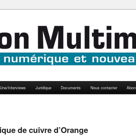
aux médias
médi@
Une/Interviews
Juridique
Documents
Nous contacter
Abon
rique de cuivre d’Orange