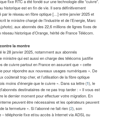
ique fixe RTC a été fondé sur une technologie dite “cuivre”.
 historique est en fin de vie. Il sera définitivement
 par le réseau en fibre optique […] entre janvier 2025 et
crit le ministre chargé de l’Industrie et de l’Energie, Marc
i
(photo)
, aux abonnés des 22,6 millions de lignes fixes de
u réseau historique d’Orange, hérité de France Télécom.
contre la montre
ié le 28 janvier 2025, notamment aux abonnés
le ministre qui est aussi en charge des télécoms justifie
s de cuivre partout en France en assurant que « cette
ble pour répondre aux nouveaux usages numériques ». De
coûterait trop cher, et l’utilisation de la fibre optique
 moins d’énergie que le cuivre ». Dans sa lettre (
1
), le
 d’abonnés destinataires de ne pas trop tarder : « Il vous est
 le dernier moment pour effectuer votre migration. En
 interne peuvent être nécessaires et les opérateurs peuvent
de la fermeture ». Si l’abonné ne fait rien (
2
), son
 – téléphonie fixe et/ou accès à Internet via ADSL ou