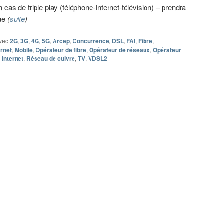
cas de triple play (téléphone-Internet-télévision) – prendra
vue
(
suite
)
vec
2G
,
3G
,
4G
,
5G
,
Arcep
,
Concurrence
,
DSL
,
FAI
,
Fibre
,
ernet
,
Mobile
,
Opérateur de fibre
,
Opérateur de réseaux
,
Opérateur
 internet
,
Réseau de cuivre
,
TV
,
VDSL2