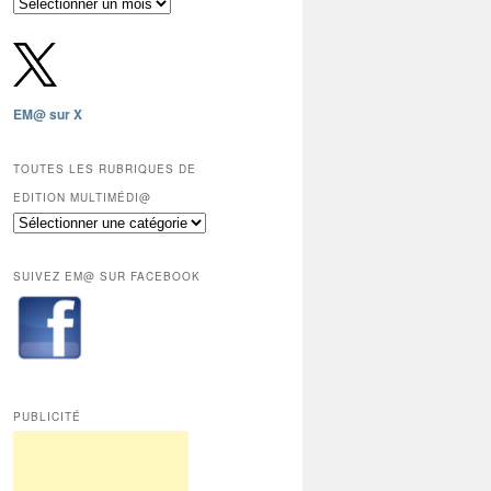
Archives
gratuites
depuis
2009,
sauf
les
EM@ sur X
12
derniers
mois
TOUTES LES RUBRIQUES DE
réservés
EDITION MULTIMÉDI@
aux
Toutes
abonnés.
les
rubriques
SUIVEZ EM@ SUR FACEBOOK
de
Edition
Multimédi@
PUBLICITÉ