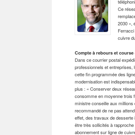
téléphon
Ce réseau
remplacé
2030 », é
Ferracc
cuivre d
Compte à rebours et course 
Dans ce courrier postal expéd
professionnels et entreprises, 
cette fin programmée des ligne
modernisation est indispensa
plus : « Conserver deux réseaux 
consomme en moyenne trois fois
ministre conseille aux millions
recommandé de ne pas attendre
effet, des travaux de desserte
être très sollicités à rapproche 
abonnement sur ligne de cuivre