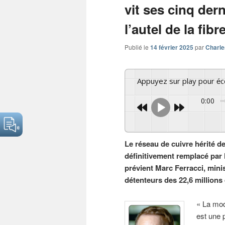
vit ses cinq der
l’autel de la fibr
Publié le
14 février 2025
par
Charle
Appuyez sur play pour é
0:00
Le réseau de cuivre hérité d
définitivement remplacé par l
prévient Marc Ferracci, minis
détenteurs des 22,6 millions 
« La mod
est une 