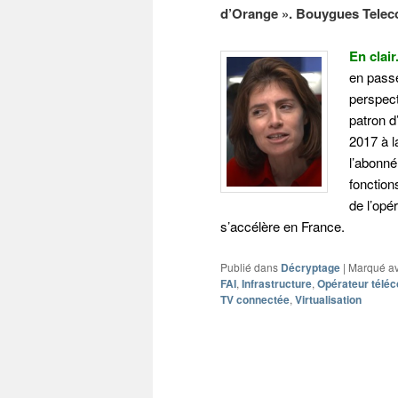
d’Orange ». Bouygues Teleco
En clair
en passe
perspect
patron d
2017 à l
l’abonné
fonction
de l’opé
s’accélère en France.
Publié dans
Décryptage
|
Marqué a
FAI
,
Infrastructure
,
Opérateur télé
TV connectée
,
Virtualisation