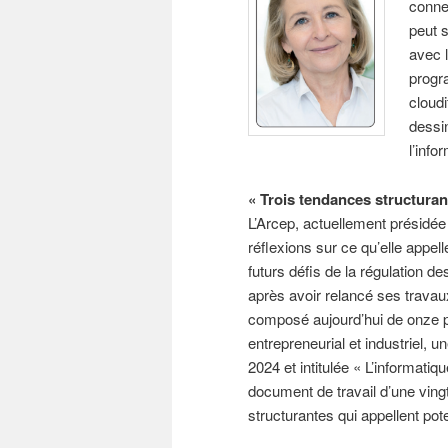
conne
peut s
avec l
progr
cloudi
dessi
l’info
« Trois tendances structuran
L’Arcep, actuellement présidé
réflexions sur ce qu’elle appell
futurs défis de la régulation 
après avoir relancé ses trava
composé aujourd’hui de onze 
entrepreneurial et industriel, 
2024 et intitulée « L’informat
document de travail d’une ving
structurantes qui appellent pot