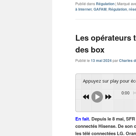
Publié dans
Régulation
|
Marqué av
à Internet
,
GAFAM
,
Régulation
,
rés
Les opérateurs t
des box
Publié le
13 mai 2024
par
Charles d
Appuyez sur play pour é
0:00
En fait
. Depuis le 8 mai, SFR
connectés Hisense. De son cô
les télé connectées LG. Orang