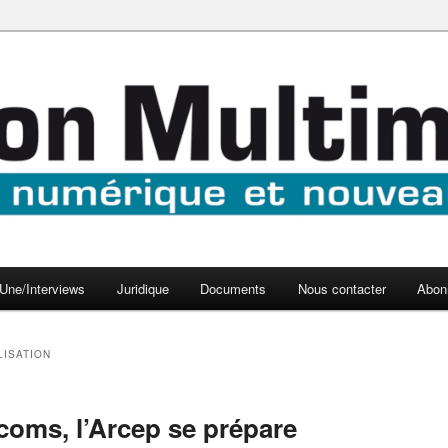
aux médias
médi@
Une/Interviews
Juridique
Documents
Nous contacter
Abon
LISATION
coms, l’Arcep se prépare