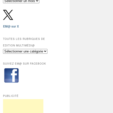
Archives
gratuites
depuis
2009,
sauf
les
EM@ sur X
12
derniers
mois
TOUTES LES RUBRIQUES DE
réservés
EDITION MULTIMÉDI@
aux
Toutes
abonnés.
les
rubriques
SUIVEZ EM@ SUR FACEBOOK
de
Edition
Multimédi@
PUBLICITÉ