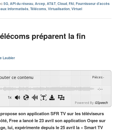
ec
5G
,
API du réseau
,
Arcep
,
AT&T
,
Cloud
,
FAI
,
Fournisseur d’accès
eaux informatisés
,
Télécoms
,
Virtualisation
,
Virtuel
élécoms préparent la fin
e Laubier
couter ce contenu
Pièces
:
-
-:--
1x
Powered By
GSpeech
 propose son application SFR TV sur les téléviseurs
té, Free a lancé le 23 avril son application Oqee sur
e, lui, expérimente depuis le 25 avril la « Smart TV