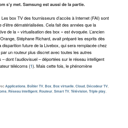
m s’y met. Samsung est aussi de la partie.
.
Les box TV des fournisseurs d’accès à Internet (FAI) sont
 d’être dématérialisées. Cela fait des années que la
ive de la « virtualisation des box » est évoquée. L’ancien
’Orange, Stéphane Richard, avait préparé les esprits dès
a disparition future de la Livebox, qui sera remplacée chez
 par un routeur plus discret avec toutes les autres
s – dont l’audiovisuel – déportées sur le réseau intelligent
rateur télécoms (
1
). Mais cette fois, le phénomène
vec
Applications
,
Boîtier TV
,
Box
,
Box virtuelle
,
Cloud
,
Décodeur TV
,
coms
,
Réseau intelligent
,
Routeur
,
Smart TV
,
Télévision
,
Triple play
,