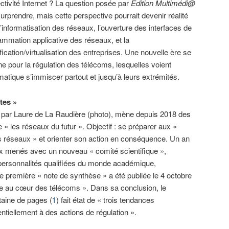
ctivité Internet ? La question posée par
Edition Multimédi@
urprendre, mais cette perspective pourrait devenir réalité
’informatisation des réseaux, l’ouverture des interfaces de
ammation applicative des réseaux, et la
fication/virtualisation des entreprises. Une nouvelle ère se
ne pour la régulation des télécoms, lesquelles voient
rmatique s’immiscer partout et jusqu’à leurs extrémités.
tes »
e par Laure de La Raudière (photo), mène depuis 2018 des
e « les réseaux du futur ». Objectif : se préparer aux «
des réseaux » et orienter son action en conséquence. Un an
ux menés avec un nouveau « comité scientifique »,
personnalités qualifiées du monde académique,
une première « note de synthèse » a été publiée le 4 octobre
ique au cœur des télécoms ». Dans sa conclusion, le
taine de pages (
1
) fait état de « trois tendances
entiellement à des actions de régulation ».