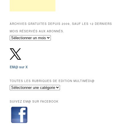
ARCHIVES GRATUITES DEPUIS 2009, SAUF LES 12 DERNIERS
MOIS RÉSERVÉS AUX ABONNÉS.
Archives
gratuites
depuis
2009,
sauf
les
EM@ sur X
12
derniers
mois
TOUTES LES RUBRIQUES DE EDITION MULTIMÉDI@
réservés
Toutes
aux
les
abonnés.
rubriques
SUIVEZ EM@ SUR FACEBOOK
de
Edition
Multimédi@