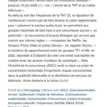
indique notamment l’Arcom dans sa consultation publique –
jusqu’au 15 juin 2026 (
1
) – sur « l’avenir de la TNT et du média
télévisuel ».
Au-delà du sort des fréquences de la TNT (
2
), le régulateur de
l’audiovisuel n’exclut pas de faire évoluer le cadre réglementaire
pour « préserver le secteur audiovisuel, en permettant aux
groupes industriels de faire face à une concurrence accrue », en
particulier « la concurrence d’acteurs étrangers qui ne sont pas
soumis aux mêmes règles » – comprenez les Netflix, les
Amazon Prime Video et autres Disney+. Or, rappelle l’Arcom, «
la tentative de rapprochement entre les groupes TF1 et M6, en
2022, répondait à [l’]objectif de créer une entité susceptible de
rivaliser avec les acteurs mondiaux du numérique ». Mais
l’Autorité de la concurrence (ADLC) avait vu dans ce projet de
concentration horizontale d’importants risques concurrentiels
dans la publicité télévisuelle et la distribution de services de
télévision. Autre obstacle à la fusion
(
suite
)
Publié dans
Décryptage
|
Marqué avec
ADLC
,
Anti-concentration
,
Arcom
,
Audiovisuel
,
Chaîne de télévision
,
Communication
audiovisuelle
,
Concentration
,
Concurrence
,
Culture française
,
Exception culturelle
,
Fréquences
,
GAFAM
,
SMAd
,
SVOD
,