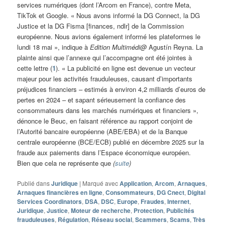
services numériques (dont l’Arcom en France), contre Meta,
TikTok et Google. « Nous avons informé la DG Connect, la DG
Justice et la DG Fisma [finances, ndlr] de la Commission
européenne. Nous avions également informé les plateformes le
lundi 18 mai », indique à
Edition Multimédi@
Agustín Reyna. La
plainte ainsi que l’annexe qui l’accompagne ont été jointes à
cette lettre (
1
). « La publicité en ligne est devenue un vecteur
majeur pour les activités frauduleuses, causant d’importants
préjudices financiers – estimés à environ 4,2 milliards d’euros de
pertes en 2024 – et sapant sérieusement la confiance des
consommateurs dans les marchés numériques et financiers »,
dénonce le Beuc, en faisant référence au rapport conjoint de
l’Autorité bancaire européenne (ABE/EBA) et de la Banque
centrale européenne (BCE/ECB) publié en décembre 2025 sur la
fraude aux paiements dans l’Espace économique européen.
Bien que cela ne représente que
(
suite
)
Publié dans
Juridique
|
Marqué avec
Application
,
Arcom
,
Arnaques
,
Arnaques financières en ligne
,
Consommateurs
,
DG Cnect
,
Digital
Services Coordinators
,
DSA
,
DSC
,
Europe
,
Fraudes
,
Internet
,
Juridique
,
Justice
,
Moteur de recherche
,
Protection
,
Publicités
frauduleuses
,
Régulation
,
Réseau social
,
Scammers
,
Scams
,
Très