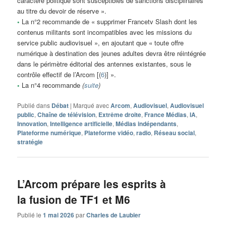
caractère politique sont susceptibles de sanctions disciplinaires
au titre du devoir de réserve ».
•
La n°2 recommande de « supprimer Francetv Slash dont les
contenus militants sont incompatibles avec les missions du
service public audiovisuel », en ajoutant que « toute offre
numérique à destination des jeunes adultes devra être réintégrée
dans le périmètre éditorial des antennes existantes, sous le
contrôle effectif de l’Arcom [(
6
)] ».
•
La n°4 recommande
(
suite
)
Publié dans
Débat
|
Marqué avec
Arcom
,
Audiovisuel
,
Audiovisuel
public
,
Chaîne de télévision
,
Extrême droite
,
France Médias
,
IA
,
Innovation
,
Intelligence artificielle
,
Médias indépendants
,
Plateforme numérique
,
Plateforme vidéo
,
radio
,
Réseau social
,
stratégie
L’Arcom prépare les esprits à
la fusion de TF1 et M6
Publié le
1 mai 2026
par
Charles de Laubier