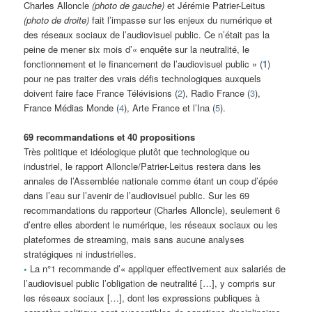
Charles Alloncle
(photo de gauche)
et Jérémie Patrier-Leitus
(photo de droite)
fait l’impasse sur les enjeux du numérique et
des réseaux sociaux de l’audiovisuel public. Ce n’était pas la
peine de mener six mois d’« enquête sur la neutralité, le
fonctionnement et le financement de l’audiovisuel public » (
1
)
pour ne pas traiter des vrais défis technologiques auxquels
doivent faire face France Télévisions (
2
), Radio France (
3
),
France Médias Monde (
4
), Arte France et l’Ina (
5
).
69 recommandations et 40 propositions
Très politique et idéologique plutôt que technologique ou
industriel, le rapport Alloncle/Patrier-Leitus restera dans les
annales de l’Assemblée nationale comme étant un coup d’épée
dans l’eau sur l’avenir de l’audiovisuel public. Sur les 69
recommandations du rapporteur (Charles Alloncle), seulement 6
d’entre elles abordent le numérique, les réseaux sociaux ou les
plateformes de streaming, mais sans aucune analyses
stratégiques ni industrielles.
•
La n°1 recommande d’« appliquer effectivement aux salariés de
l’audiovisuel public l’obligation de neutralité […], y compris sur
les réseaux sociaux […], dont les expressions publiques à