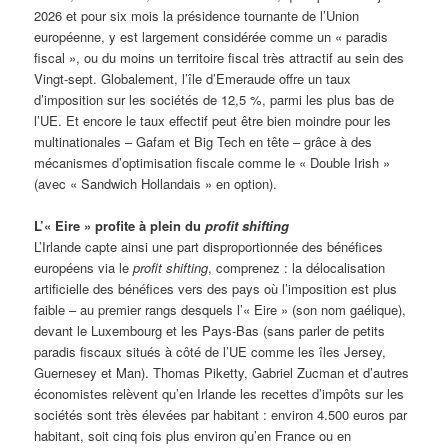
2026 et pour six mois la présidence tournante de l’Union
européenne, y est largement considérée comme un « paradis
fiscal », ou du moins un territoire fiscal très attractif au sein des
Vingt-sept. Globalement, l’île d’Emeraude offre un taux
d’imposition sur les sociétés de 12,5 %, parmi les plus bas de
l’UE. Et encore le taux effectif peut être bien moindre pour les
multinationales – Gafam et Big Tech en tête – grâce à des
mécanismes d’optimisation fiscale comme le « Double Irish »
(avec « Sandwich Hollandais » en option).
L’« Eire » profite à plein du
profit shifting
L’Irlande capte ainsi une part disproportionnée des bénéfices
européens via le
profit shifting
, comprenez : la délocalisation
artificielle des bénéfices vers des pays où l’imposition est plus
faible – au premier rangs desquels l’« Eire » (son nom gaélique),
devant le Luxembourg et les Pays-Bas (sans parler de petits
paradis fiscaux situés à côté de l’UE comme les îles Jersey,
Guernesey et Man). Thomas Piketty, Gabriel Zucman et d’autres
économistes relèvent qu’en Irlande les recettes d’impôts sur les
sociétés sont très élevées par habitant : environ 4.500 euros par
habitant, soit cinq fois plus environ qu’en France ou en