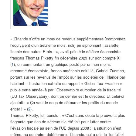
« L’Irlande s’offre un mois de revenus supplémentaire [comprenez
l’équivalent d’un treizième mois, ndlr] en siphonnant l’assiette
fiscale des autres Etats ! », avait pointé le célèbre économiste
français Thomas Piketty fin décembre 2023 sur son compte X
(
1
), en commentant un graphique posté par un non moins
renommé économiste, franco-américain celui-là, Gabriel Zucman,
portant sur les revenus de l’impôt sur les sociétés de l’Irlande par
habitant – illustration extraite du rapport « Global Tax Evasion »
publié cette année-là par l’Observatoire européen de la fiscalité
(EU Tax Observatory), dont ce dernier est le directeur. Et celui-ci
ajoutait : « Ça vaut le coup de détourner les profits du monde
entier ! » (
2
).
Thomas Piketty, lui, conclu : « C’est sans doute la preuve la plus
flagrante que rien de sérieux n’a été fait pour lutter contre
l’évasion fiscale au sein de l’UE depuis 2008 : la situation s’est
même, au contraire, détériorée ». L’Irlande, qui a pris le 1er juillet