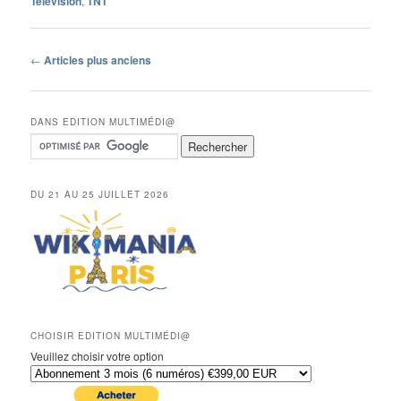
Télévision
,
TNT
Navigation
←
Articles plus anciens
des
articles
DANS EDITION MULTIMÉDI@
DU 21 AU 25 JUILLET 2026
CHOISIR EDITION MULTIMÉDI@
Veuillez choisir votre option