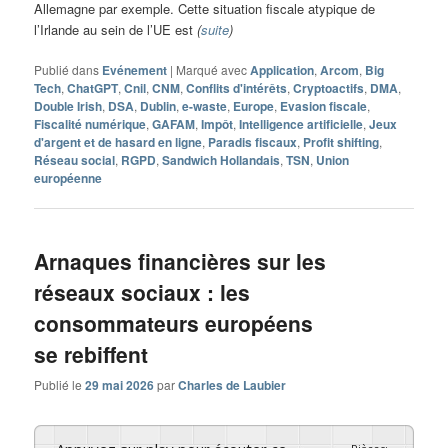
Allemagne par exemple. Cette situation fiscale atypique de
l’Irlande au sein de l’UE est
(
suite
)
Publié dans
Evénement
|
Marqué avec
Application
,
Arcom
,
Big
Tech
,
ChatGPT
,
Cnil
,
CNM
,
Conflits d'intérêts
,
Cryptoactifs
,
DMA
,
Double Irish
,
DSA
,
Dublin
,
e-waste
,
Europe
,
Evasion fiscale
,
Fiscalité numérique
,
GAFAM
,
Impôt
,
Intelligence artificielle
,
Jeux
d'argent et de hasard en ligne
,
Paradis fiscaux
,
Profit shifting
,
Réseau social
,
RGPD
,
Sandwich Hollandais
,
TSN
,
Union
européenne
Arnaques financières sur les
réseaux sociaux : les
consommateurs européens
se rebiffent
Publié le
29 mai 2026
par
Charles de Laubier