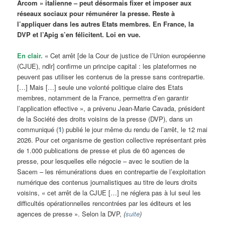
Arcom » italienne – peut désormais fixer et imposer aux
réseaux sociaux pour rémunérer la presse. Reste à
l’appliquer dans les autres Etats membres. En France, la
DVP et l’Apig s’en félicitent. Loi en vue.
En clair.
« Cet arrêt [de la Cour de justice de l’Union européenne
(CJUE), ndlr] confirme un principe capital : les plateformes ne
peuvent pas utiliser les contenus de la presse sans contrepartie.
[…] Mais […] seule une volonté politique claire des Etats
membres, notamment de la France, permettra d’en garantir
l’application effective », a prévenu Jean-Marie Cavada, président
de la Société des droits voisins de la presse (DVP), dans un
communiqué (
1
) publié le jour même du rendu de l’arrêt, le 12 mai
2026. Pour cet organisme de gestion collective représentant près
de 1.000 publications de presse et plus de 60 agences de
presse, pour lesquelles elle négocie – avec le soutien de la
Sacem – les rémunérations dues en contrepartie de l’exploitation
numérique des contenus journalistiques au titre de leurs droits
voisins, « cet arrêt de la CJUE […] ne réglera pas à lui seul les
difficultés opérationnelles rencontrées par les éditeurs et les
agences de presse ». Selon la DVP,
(
suite
)