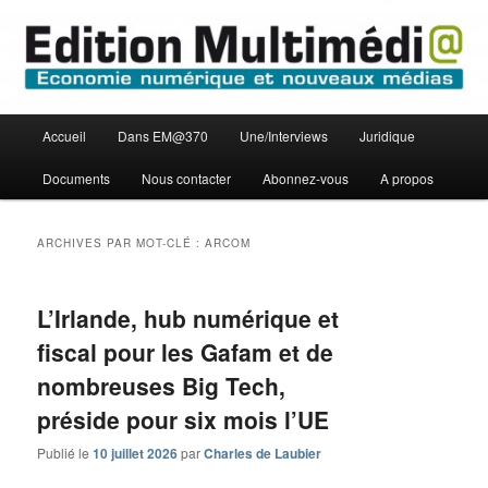
Aller
Aller
Economie numérique et Nouveaux médias
au
au
contenu
contenu
principal
secondaire
Edition Multimédi@
Menu
Accueil
Dans EM@370
Une/Interviews
Juridique
principal
Documents
Nous contacter
Abonnez-vous
A propos
ARCHIVES PAR MOT-CLÉ :
ARCOM
L’Irlande, hub numérique et
fiscal pour les Gafam et de
nombreuses Big Tech,
préside pour six mois l’UE
Publié le
10 juillet 2026
par
Charles de Laubier