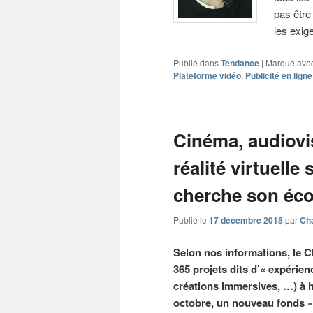
pas être
les exig
Publié dans
Tendance
|
Marqué ave
Plateforme vidéo
,
Publicité en ligne
Cinéma, audiovis
réalité virtuell
cherche son éc
Publié le
17 décembre 2018
par
Cha
Selon nos informations, le C
365 projets dits d’« expérien
créations immersives, …) à h
octobre, un nouveau fonds « 