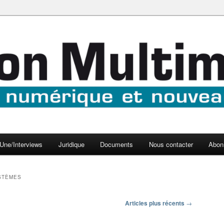
aux médias
médi@
Une/Interviews
Juridique
Documents
Nous contacter
Abon
STÈMES
Articles plus récents
→