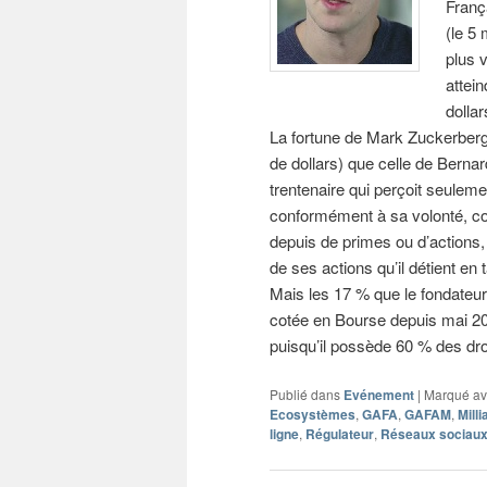
Franç
(le 5
plus 
attei
dollar
La fortune de Mark Zuckerberg 
de dollars) que celle de Bernar
trentenaire qui perçoit seuleme
conformément à sa volonté, con
depuis de primes ou d’actions,
de ses actions qu’il détient en
Mais les 17 % que le fondateur 
cotée en Bourse depuis mai 201
puisqu’il possède 60 % des dro
Publié dans
Evénement
|
Marqué a
Ecosystèmes
,
GAFA
,
GAFAM
,
Milli
ligne
,
Régulateur
,
Réseaux sociau