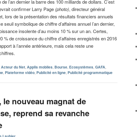
e de l’an dernier la barre des 100 milliards de dollars. C’est
evrait confirmer Larry Page
(photo)
, directeur général
t, lors de la présentation des résultats financiers annuels
ce seuil symbolique de chiffre d’affaires annuel l’an dernier,
oissance insolente d’au moins 10 % sur un an. Certes,
20 % de croissance du chiffre d’affaires enregistrés en 2016
rapport à l’année antérieure, mais cela reste une
hiffres.
Acteur du Net
,
Applis mobiles
,
Bourse
,
Ecosystèmes
,
GAFA
,
he
,
Plateforme vidéo
,
Publicité en ligne
,
Publicité programmatique
, le nouveau magnat de
ise, reprend sa revanche
e
e Laubier