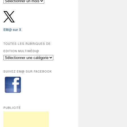
Archives
gratuites
depuis
2009,
sauf
les
EM@ sur X
12
derniers
mois
TOUTES LES RUBRIQUES DE
réservés
EDITION MULTIMÉDI@
aux
Toutes
abonnés.
les
rubriques
SUIVEZ EM@ SUR FACEBOOK
de
Edition
Multimédi@
PUBLICITÉ