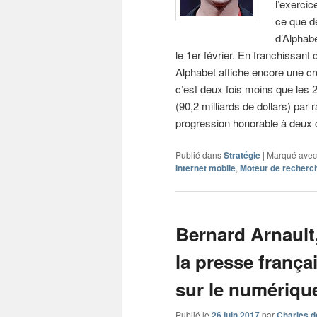
l’exercic
ce que d
d’Alphabe
le 1er février. En franchissant 
Alphabet affiche encore une cr
c’est deux fois moins que les 
(90,2 milliards de dollars) par 
progression honorable à deux c
Publié dans
Stratégie
|
Marqué avec
Internet mobile
,
Moteur de recherc
Bernard Arnault
la presse frança
sur le numériqu
Publié le
26 juin 2017
par
Charles d