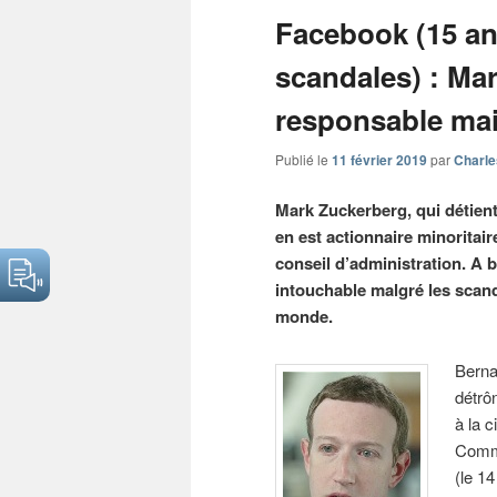
articles
Facebook (15 an
scandales) : Ma
responsable ma
Publié le
11 février 2019
par
Charle
Mark Zuckerberg, qui détient
en est actionnaire minoritai
conseil d’administration. A b
intouchable malgré les scand
monde.
Berna
détrô
à la 
Comme
(le 14