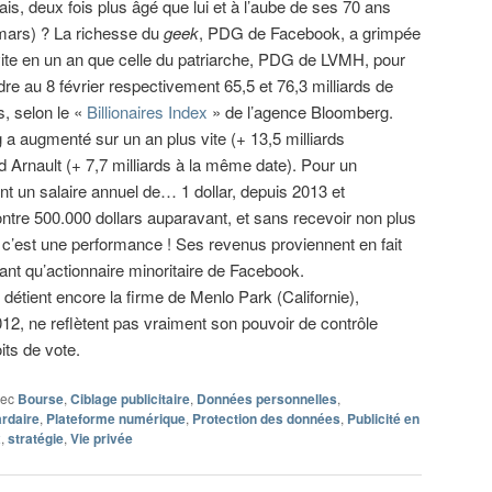
ais, deux fois plus âgé que lui et à l’aube de ses 70 ans
 mars) ? La richesse du
geek
, PDG de Facebook, a grimpée
vite en un an que celle du patriarche, PDG de LVMH, pour
ndre au 8 février respectivement 65,5 et 76,3 milliards de
s, selon le «
Billionaires Index
» de l’agence Bloomberg.
a augmenté sur un an plus vite (+ 13,5 milliards
d Arnault (+ 7,7 milliards à la même date). Pour un
nt un salaire annuel de… 1 dollar, depuis 2013 et
tre 500.000 dollars auparavant, et sans recevoir non plus
 c’est une performance ! Ses revenus proviennent en fait
 tant qu’actionnaire minoritaire de Facebook.
détient encore la firme de Menlo Park (Californie),
2, ne reflètent pas vraiment son pouvoir de contrôle
its de vote.
vec
Bourse
,
Ciblage publicitaire
,
Données personnelles
,
ardaire
,
Plateforme numérique
,
Protection des données
,
Publicité en
x
,
stratégie
,
Vie privée