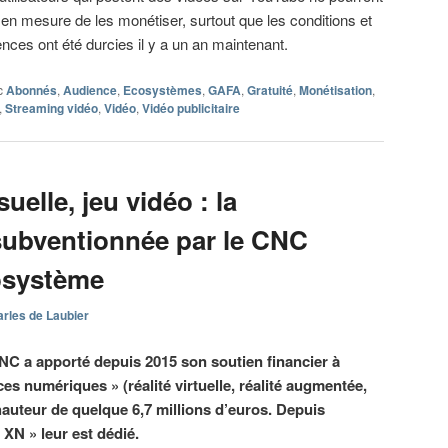
 en mesure de les monétiser, surtout que les conditions et
ences ont été durcies il y a un an maintenant.
c
Abonnés
,
Audience
,
Ecosystèmes
,
GAFA
,
Gratuité
,
Monétisation
,
,
Streaming vidéo
,
Vidéo
,
Vidéo publicitaire
uelle, jeu vidéo : la
e subventionnée par le CNC
osystème
rles de Laubier
NC a apporté depuis 2015 son soutien financier à
ces numériques » (réalité virtuelle, réalité augmentée,
auteur de quelque 6,7 millions d’euros. Depuis
XN » leur est dédié.