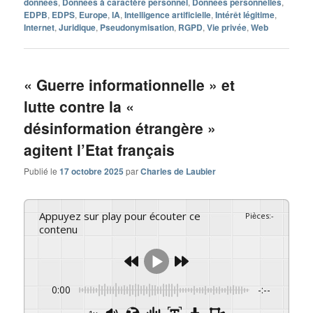
données
,
Données à caractère personnel
,
Données personnelles
,
EDPB
,
EDPS
,
Europe
,
IA
,
Intelligence artificielle
,
Intérêt légitime
,
Internet
,
Juridique
,
Pseudonymisation
,
RGPD
,
Vie privée
,
Web
« Guerre informationnelle » et
lutte contre la «
désinformation étrangère »
agitent l’Etat français
Publié le
17 octobre 2025
par
Charles de Laubier
Appuyez sur play pour écouter ce
Pièces
:
-
contenu
0:00
-:--