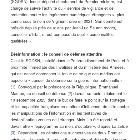
(SGDSN), lequel dépend directement du Premier ministre, est
chargé de suivre l’activité du « service de vigilance et de
protection contre les ingérences numériques étrangères », plus
connu sous le nom de Viginum, créé en 2021. Son comité est
présidé depuis près deux ans par Jean-Luc Sauron
(photo)
,
conseiller d’Etat, et est composé de sept « personnalités
qualifiées ».
Désinformation : le conseil de défense attendra
C’est le SGDSN, installé dans le 7e arrondissement de Paris et à
proximité immédiate des Invalides et du ministère des Armées,
qui est censé coordonner la tenue de ce que des médias ont
appelé le « conseil de défense sur la guerre informationnelle »
(
1
). Convoqué par le président de la République, Emmanuel
Macron, ce conseil de défense (
2
) devrait se tenir initialement le
10 septembre 2025, dans le but de faire le point sur la stratégie
et les capacités françaises en matière d’influence, de lutte contre
les manipulations de l’information et les tentatives de
déstabilisation venues de l’étranger. Mais il a été reporté et
devait être « reprogrammé au mois d’octobre », d’après
La Lettre
(
3
). Cependant, les démissions successives de deux Premier
ministre – François Bayrou le 9 septembre et Sébastien Lecornu