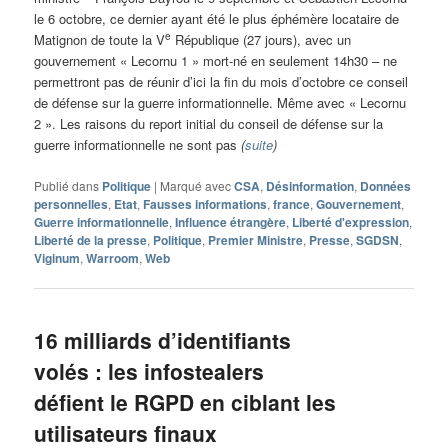
le 6 octobre, ce dernier ayant été le plus éphémère locataire de
e
Matignon de toute la V
République (27 jours), avec un
gouvernement « Lecornu 1 » mort-né en seulement 14h30 – ne
permettront pas de réunir d’ici la fin du mois d’octobre ce conseil
de défense sur la guerre informationnelle. Même avec « Lecornu
2 ». Les raisons du report initial du conseil de défense sur la
guerre informationnelle ne sont pas
(
suite
)
Publié dans
Politique
|
Marqué avec
CSA
,
Désinformation
,
Données
personnelles
,
Etat
,
Fausses informations
,
france
,
Gouvernement
,
Guerre informationnelle
,
Influence étrangère
,
Liberté d'expression
,
Liberté de la presse
,
Politique
,
Premier Ministre
,
Presse
,
SGDSN
,
Viginum
,
Warroom
,
Web
16 milliards d’identifiants
volés : les infostealers
défient le RGPD en ciblant les
utilisateurs finaux