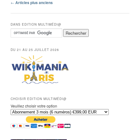
Navigation
←
Articles plus anciens
des
articles
DANS EDITION MULTIMÉDI@
DU 21 AU 25 JUILLET 2026
CHOISIR EDITION MULTIMÉDI@
Veuillez choisir votre option