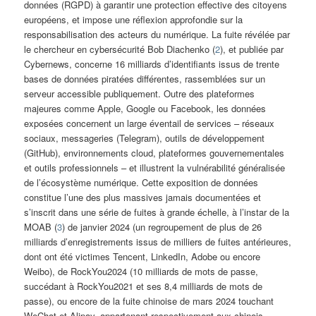
données (RGPD) à garantir une protection effective des citoyens
européens, et impose une réflexion approfondie sur la
responsabilisation des acteurs du numérique. La fuite révélée par
le chercheur en cybersécurité Bob Diachenko (
2
), et publiée par
Cybernews, concerne 16 milliards d’identifiants issus de trente
bases de données piratées différentes, rassemblées sur un
serveur accessible publiquement. Outre des plateformes
majeures comme Apple, Google ou Facebook, les données
exposées concernent un large éventail de services – réseaux
sociaux, messageries (Telegram), outils de développement
(GitHub), environnements cloud, plateformes gouvernementales
et outils professionnels – et illustrent la vulnérabilité généralisée
de l’écosystème numérique. Cette exposition de données
constitue l’une des plus massives jamais documentées et
s’inscrit dans une série de fuites à grande échelle, à l’instar de la
MOAB (
3
) de janvier 2024 (un regroupement de plus de 26
milliards d’enregistrements issus de milliers de fuites antérieures,
dont ont été victimes Tencent, LinkedIn, Adobe ou encore
Weibo), de RockYou2024 (10 milliards de mots de passe,
succédant à RockYou2021 et ses 8,4 milliards de mots de
passe), ou encore de la fuite chinoise de mars 2024 touchant
WeChat et Alipay, appartenant respectivement aux chinois