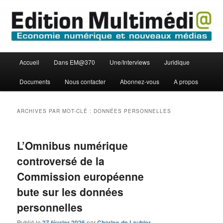
Aller
Aller
Economie numérique et Nouveaux médias
au
au
contenu
contenu
principal
secondaire
Edition Multimédi@
Menu
Accueil
Dans EM@370
Une/Interviews
Juridique
principal
Documents
Nous contacter
Abonnez-vous
A propos
ARCHIVES PAR MOT-CLÉ :
DONNÉES PERSONNELLES
L’Omnibus numérique
controversé de la
Commission européenne
bute sur les données
personnelles
Publié le
27 février 2026
par
Charles de Laubier