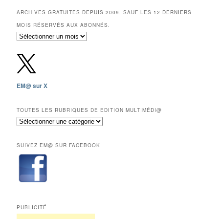
ARCHIVES GRATUITES DEPUIS 2009, SAUF LES 12 DERNIERS
MOIS RÉSERVÉS AUX ABONNÉS.
Archives
gratuites
depuis
2009,
sauf
les
EM@ sur X
12
derniers
mois
TOUTES LES RUBRIQUES DE EDITION MULTIMÉDI@
réservés
Toutes
aux
les
abonnés.
rubriques
SUIVEZ EM@ SUR FACEBOOK
de
Edition
Multimédi@
PUBLICITÉ