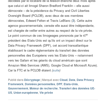
décidées par le locataire de la Maison-Blanche deux mois après
que celui-ci ait limogé Sharon Bradford Franklin – elle aussi
démocrate – de la présidence du Privacy and Civil Liberties
Oversight Board (PCLOB), avec deux de ses membres
démocrates, Edward Felten et Travis LeBlanc (
3
). Cette autre
agence gouvernementale, censée elle aussi être indépendante,
est chargée de veiller entre autres au respect de la vie privée.
e
Le point commun de ces limogeages prononcés par le 47
président des Etats-Unis est qu’ils ont un impact direct sur le
Data Privacy Framework (DPF), cet accord transatlantique
établissant le cadre réglementaire du transfert des données
personnelles des Européens vers les Etats-Unis – notamment
vers les Gafam et les géants du cloud américain que sont
Amazon Web Services (AWS), Google Cloud et Microsoft Azure).
Car la FTC et le PCLOB étaient
(
suite
)
Publié dans
Décryptage
|
Marqué avec
Cloud
,
Data
,
Data Privacy
Framework
,
Données personnelles
,
DPF
,
Etats-Unis
,
Gouvernement
,
Moteur de recherche
,
Transfert des données UE-
US
,
Union européenne
,
Vie privée