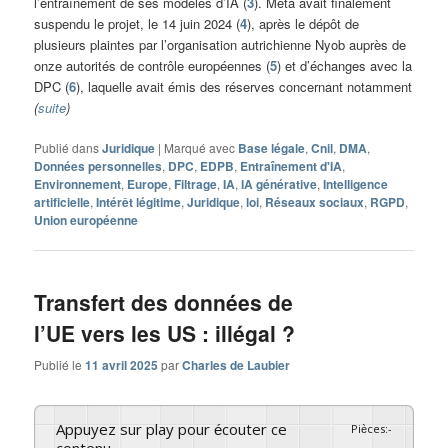
l’entraînement de ses modèles d’IA (
3
). Meta avait finalement
suspendu le projet, le 14 juin 2024 (
4
), après le dépôt de
plusieurs plaintes par l’organisation autrichienne Nyob auprès de
onze autorités de contrôle européennes (
5
) et d’échanges avec la
DPC (
6
), laquelle avait émis des réserves concernant notamment
(
suite
)
Publié dans
Juridique
|
Marqué avec
Base légale
,
Cnil
,
DMA
,
Données personnelles
,
DPC
,
EDPB
,
Entraînement d'IA
,
Environnement
,
Europe
,
Filtrage
,
IA
,
IA générative
,
Intelligence
artificielle
,
Intérêt légitime
,
Juridique
,
loi
,
Réseaux sociaux
,
RGPD
,
Union européenne
Transfert des données de
l’UE vers les US : illégal ?
Publié le
11 avril 2025
par
Charles de Laubier
Appuyez sur play pour écouter ce
Pièces
:
-
contenu