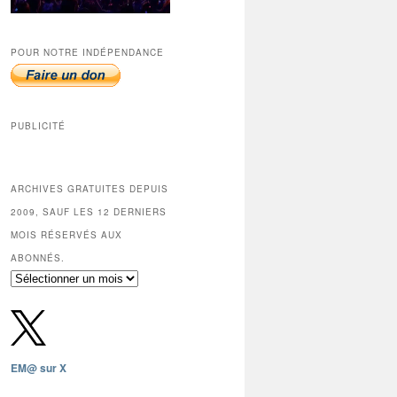
POUR NOTRE INDÉPENDANCE
PUBLICITÉ
ARCHIVES GRATUITES DEPUIS
2009, SAUF LES 12 DERNIERS
MOIS RÉSERVÉS AUX
ABONNÉS.
Archives
gratuites
depuis
2009,
sauf
les
EM@ sur X
12
derniers