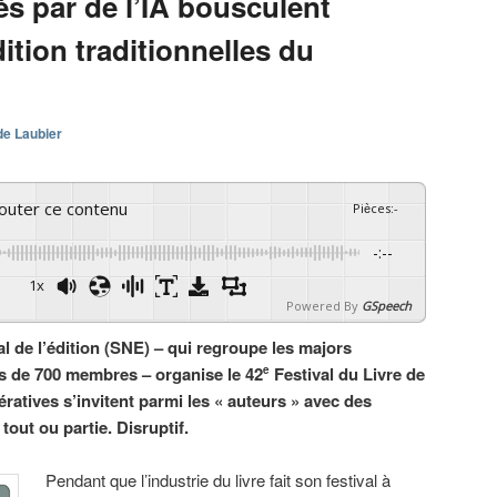
és par de l’IA bousculent
ition traditionnelles du
de Laubier
couter ce contenu
Pièces
:
-
-:--
1x
Powered By
GSpeech
l de l’édition (SNE) – qui regroupe les majors
us de 700 membres – organise le 42
Festival du Livre de
e
nératives s’invitent parmi les « auteurs » avec des
tout ou partie. Disruptif.
Pendant que l’industrie du livre fait son festival à