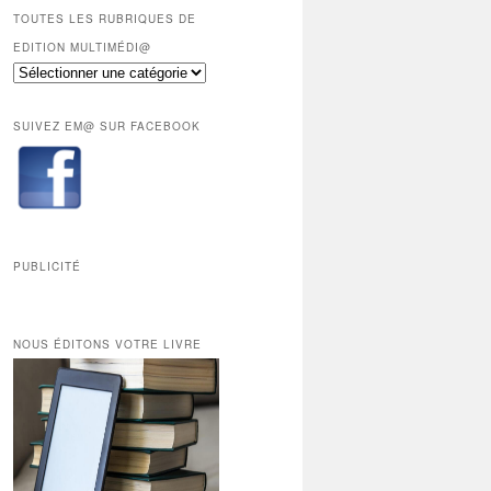
mois
TOUTES LES RUBRIQUES DE
réservés
EDITION MULTIMÉDI@
aux
Toutes
abonnés.
les
rubriques
SUIVEZ EM@ SUR FACEBOOK
de
Edition
Multimédi@
PUBLICITÉ
NOUS ÉDITONS VOTRE LIVRE