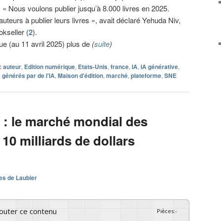
 ». « Nous voulons publier jusqu’à 8.000 livres en 2025.
d’auteurs à publier leurs livres », avait déclaré Yehuda Niv,
kseller (
2
).
e (au 11 avril 2025) plus de
(
suite
)
c
auteur
,
Edition numérique
,
Etats-Unis
,
france
,
IA
,
IA générative
,
 générés par de l'IA
,
Maison d'édition
,
marché
,
plateforme
,
SNE
 : le marché mondial des
 10 milliards de dollars
es de Laubier
couter ce contenu
Pièces
:
-