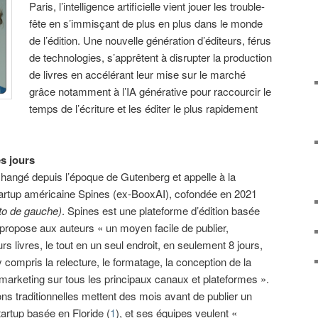
Paris, l’intelligence artificielle vient jouer les trouble-
fête en s’immisçant de plus en plus dans le monde
de l’édition. Une nouvelle génération d’éditeurs, férus
de technologies, s’apprêtent à disrupter la production
de livres en accélérant leur mise sur le marché
grâce notamment à l’IA générative pour raccourcir le
temps de l’écriture et les éditer le plus rapidement
es jours
changé depuis l’époque de Gutenberg et appelle à la
startup américaine Spines (ex-BooxAI), cofondée en 2021
to de gauche)
. Spines est une plateforme d’édition basée
 qui propose aux auteurs « un moyen facile de publier,
rs livres, le tout en un seul endroit, en seulement 8 jours,
y compris la relecture, le formatage, la conception de la
le marketing sur tous les principaux canaux et plateformes ».
s traditionnelles mettent des mois avant de publier un
tartup basée en Floride (
1
), et ses équipes veulent «