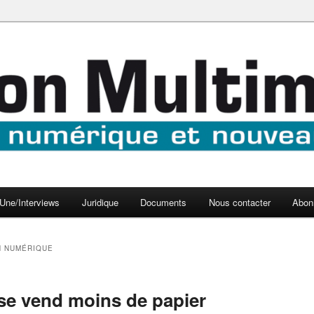
aux médias
médi@
Une/Interviews
Juridique
Documents
Nous contacter
Abon
N NUMÉRIQUE
ise vend moins de papier