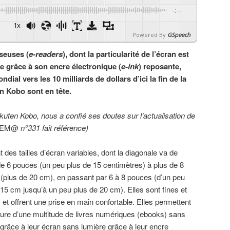
-:--
1x
Powered By
GSpeech
iseuses (
e-readers
), dont la particularité de l’écran est
e grâce à son encre électronique (
e-ink
) reposante,
ial vers les 10 milliards de dollars d’ici la fin de la
 Kobo sont en tête.
ten Kobo, nous a confié ses doutes sur l’actualisation de
de EM@
n°331 fait référence)
t des tailles d’écran variables, dont la diagonale va de
e 6 pouces (un peu plus de 15 centimètres) à plus de 8
(plus de 20 cm), en passant par 6 à 8 pouces (d’un peu
 15 cm jusqu’à un peu plus de 20 cm). Elles sont fines et
 et offrent une prise en main confortable. Elles permettent
ture d’une multitude de livres numériques (ebooks) sans
, grâce à leur écran sans lumière grâce à leur encre