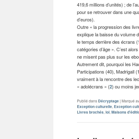
419,6 millions d’unités) ; de l’a
pour se retrouver dans une qua
d’euros).
Outre « la progression des liv
explique la baisse du volume d
le temps derrière des écrans (
catégories d’âge ». C’est alor
ne misent pas plus sur les ebo
Autrement dit, pourquoi les Hac
Participations (40), Madrigall 
vraiment à la rencontre des lect
« adolécrans » (
2
) ou moins je
Publié dans
Décryptage
|
Marqué a
Exception culturelle
,
Exception cult
Livres brochés
,
loi
,
Maisons d'éditi