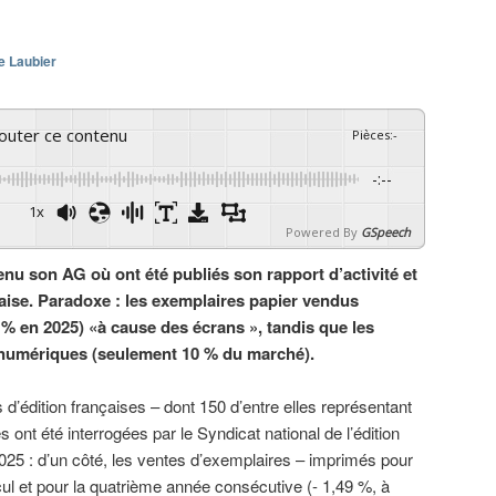
e Laubier
couter ce contenu
Pièces
:
-
-:--
1x
Powered By
GSpeech
enu son AG où ont été publiés son rapport d’activité et
nçaise. Paradoxe : les exemplaires papier vendus
9 % en 2025) «à cause des écrans », tandis que les
s numériques (seulement 10 % du marché).
 d’édition françaises – dont 150 d’entre elles représentant
 ont été interrogées par le Syndicat national de l’édition
25 : d’un côté, les ventes d’exemplaires – imprimés pour
cul et pour la quatrième année consécutive (- 1,49 %, à