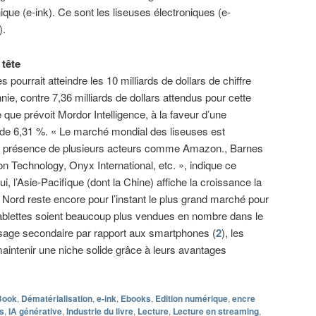
ique (e-ink). Ce sont les liseuses électroniques (e-
).
tête
pourrait atteindre les 10 milliards de dollars de chiffre
ennie, contre 7,36 milliards de dollars attendus pour cette
que prévoit Mordor Intelligence, à la faveur d’une
de 6,31 %. « Le marché mondial des liseuses est
a présence de plusieurs acteurs comme Amazon., Barnes
 Technology, Onyx International, etc. », indique ce
ui, l’Asie-Pacifique (dont la Chine) affiche la croissance la
 Nord reste encore pour l’instant le plus grand marché pour
 tablettes soient beaucoup plus vendues en nombre dans le
sage secondaire par rapport aux smartphones (
2
), les
maintenir une niche solide grâce à leurs avantages
Book
,
Dématérialisation
,
e-ink
,
Ebooks
,
Edition numérique
,
encre
es
,
IA générative
,
Industrie du livre
,
Lecture
,
Lecture en streaming
,