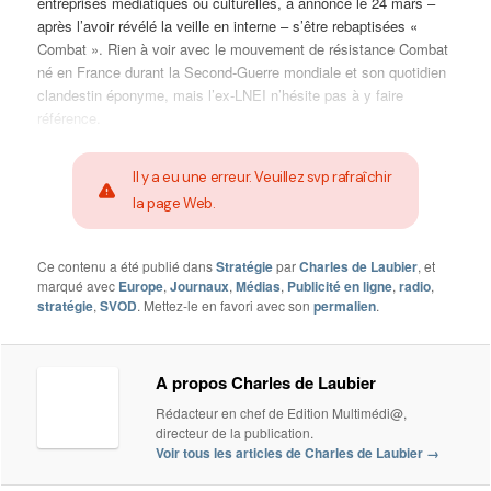
entreprises médiatiques ou culturelles, a annoncé le 24 mars –
après l’avoir révélé la veille en interne – s’être rebaptisées «
Combat ». Rien à voir avec le mouvement de résistance Combat
né en France durant la Second-Guerre mondiale et son quotidien
clandestin éponyme, mais l’ex-LNEI n’hésite pas à y faire
référence.
Il y a eu une erreur. Veuillez svp rafraîchir
la page Web.
Ce contenu a été publié dans
Stratégie
par
Charles de Laubier
, et
marqué avec
Europe
,
Journaux
,
Médias
,
Publicité en ligne
,
radio
,
stratégie
,
SVOD
. Mettez-le en favori avec son
permalien
.
A propos Charles de Laubier
Rédacteur en chef de Edition Multimédi@,
directeur de la publication.
Voir tous les articles de Charles de Laubier
→