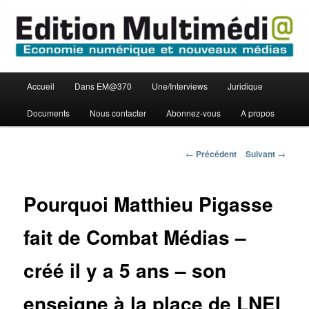
Aller
Economie numérique et Nouveaux médias
au
contenu
principal
Edition Multimédi@
Menu
Accueil
Dans EM@370
Une/Interviews
Juridique
principal
Documents
Nous contacter
Abonnez-vous
A propos
Navigation
←
Précédent
Suivant
→
des
articles
Pourquoi Matthieu Pigasse
fait de Combat Médias –
créé il y a 5 ans – son
enseigne à la place de LNEI