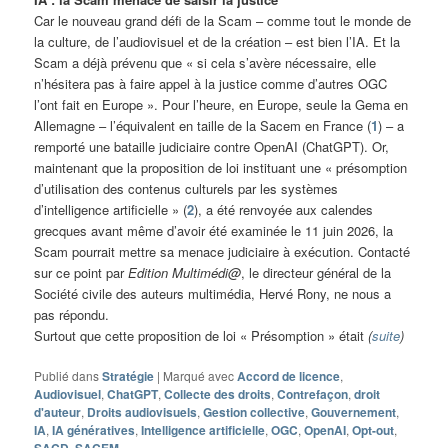
Car le nouveau grand défi de la Scam – comme tout le monde de
la culture, de l’audiovisuel et de la création – est bien l’IA. Et la
Scam a déjà prévenu que « si cela s’avère nécessaire, elle
n’hésitera pas à faire appel à la justice comme d’autres OGC
l’ont fait en Europe ». Pour l’heure, en Europe, seule la Gema en
Allemagne – l’équivalent en taille de la Sacem en France (
1
) – a
remporté une bataille judiciaire contre OpenAI (ChatGPT). Or,
maintenant que la proposition de loi instituant une « présomption
d’utilisation des contenus culturels par les systèmes
d’intelligence artificielle » (
2
), a été renvoyée aux calendes
grecques avant même d’avoir été examinée le 11 juin 2026, la
Scam pourrait mettre sa menace judiciaire à exécution. Contacté
sur ce point par
Edition Multimédi@
, le directeur général de la
Société civile des auteurs multimédia, Hervé Rony, ne nous a
pas répondu.
Surtout que cette proposition de loi « Présomption » était
(
suite
)
Publié dans
Stratégie
|
Marqué avec
Accord de licence
,
Audiovisuel
,
ChatGPT
,
Collecte des droits
,
Contrefaçon
,
droit
d'auteur
,
Droits audiovisuels
,
Gestion collective
,
Gouvernement
,
IA
,
IA génératives
,
Intelligence artificielle
,
OGC
,
OpenAI
,
Opt-out
,
,