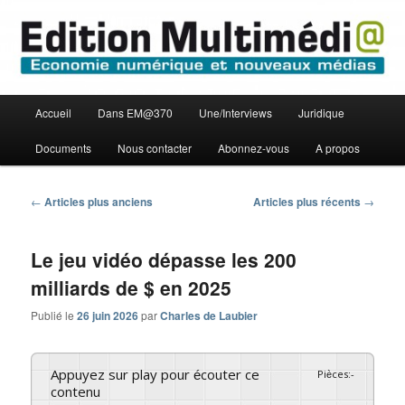
Aller
Aller
Economie numérique et Nouveaux médias
au
au
contenu
contenu
principal
secondaire
Edition Multimédi@
Menu
Accueil
Dans EM@370
Une/Interviews
Juridique
principal
Documents
Nous contacter
Abonnez-vous
A propos
Navigation
←
Articles plus anciens
Articles plus récents
→
des
articles
Le jeu vidéo dépasse les 200
milliards de $ en 2025
Publié le
26 juin 2026
par
Charles de Laubier
Appuyez sur play pour écouter ce
Pièces
:
-
contenu