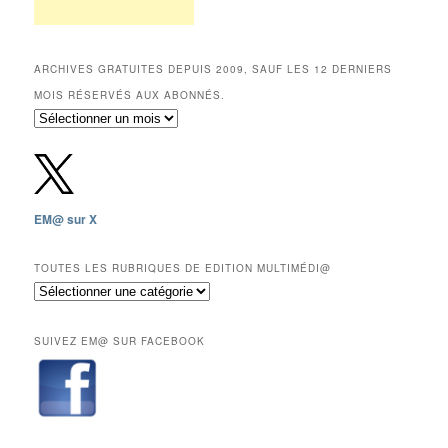
ARCHIVES GRATUITES DEPUIS 2009, SAUF LES 12 DERNIERS
MOIS RÉSERVÉS AUX ABONNÉS.
Archives
gratuites
depuis
2009,
sauf
les
EM@ sur X
12
derniers
mois
TOUTES LES RUBRIQUES DE EDITION MULTIMÉDI@
réservés
Toutes
aux
les
abonnés.
rubriques
SUIVEZ EM@ SUR FACEBOOK
de
Edition
Multimédi@