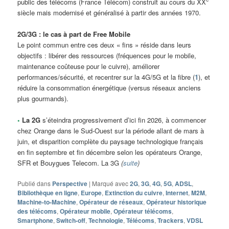
public des télécoms (France Télécom) construit au cours du XX
siècle mais modernisé et généralisé à partir des années 1970.
2G/3G : le cas à part de Free Mobile
Le point commun entre ces deux « fins » réside dans leurs
objectifs : libérer des ressources (fréquences pour le mobile,
maintenance coûteuse pour le cuivre), améliorer
performances/sécurité, et recentrer sur la 4G/5G et la fibre (
1
), et
réduire la consommation énergétique (versus réseaux anciens
plus gourmands).
•
La 2G
s’éteindra progressivement d’ici fin 2026, à commencer
chez Orange dans le Sud-Ouest sur la période allant de mars à
juin, et disparition complète du paysage technologique français
en fin septembre et fin décembre selon les opérateurs Orange,
SFR et Bouygues Telecom. La 3G
(
suite
)
Publié dans
Perspective
|
Marqué avec
2G
,
3G
,
4G
,
5G
,
ADSL
,
Bibliothèque en ligne
,
Europe
,
Extinction du cuivre
,
Internet
,
M2M
,
Machine-to-Machine
,
Opérateur de réseaux
,
Opérateur historique
des télécoms
,
Opérateur mobile
,
Opérateur télécoms
,
Smartphone
,
Switch-off
,
Technologie
,
Télécoms
,
Trackers
,
VDSL