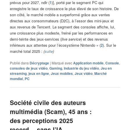
prévus pour 2027, ndlr (
1
)], porté par le segment PC qui
enregistre le taux de croissance le plus élevé de son histoire. De
son côté, le marché mobile a surperformé grâce aux ventes
directes aux consommateurs (D2C), à l’essor des mini-jeux et
aux revenus de Tencent. Le segment des consoles affiche, lui,
une croissance plus modeste, freiné par les performances en
demi-teinte des jeux-services (
live service
) et des revenus
inférieurs aux attentes pour l’écosystème Nintendo » (
2
). Sur le
marché total 2025 :
(
suite
)
Publié dans
Décryptage
|
Marqué avec
Application mobile
,
Console
,
consoles de jeux vidéo
,
Gaming
,
Industrie du jeu vidéo
,
Jeu en
streaming
,
jeux en ligne
,
Jeux mobiles
,
Jeux vidéo
,
Marché
mondial
,
PC
Société civile des auteurs
multimédia (Scam), 45 ans :
des perceptions 2025
record… sans l’IA