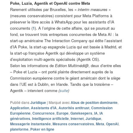
Poke, Luzia, Agentik et OpenAI contre Meta
Rarement utilisées par Bruxelles, les «
interim measures
»
(mesures conservatoires) consistent pour Meta Platforms à
préserver le libre accès à WhatsApp pour les assistants d’IA
concurrents (
1
). A l’origine de cette affaire, qui se poursuit au
fond, se trouvent trois entreprises concurrentes de Meta AI : la
start-up américaine The Interaction Company qui édite l’assistant
d’IA Poke, la start-up espagnole Luzia qui est basée à Madrid, et
la start-up française Agentik qui développe un système
d’exploitation multi-agents spécialisés (Agentik OS).
Selon les informations de
Edition Multimédi@
, deux d’entre elles
– Poke et Luzia – ont porté plainte directement auprès de la
Commission européenne contre le géant américain dont le siège
dans l’UE est à Dublin, en Irlande. Tandis que la troisième –
Agentik – intervient comme
(
suite
)
Publié dans
Juridique
|
Marqué avec
Abus de position dominante
,
Application
,
Assistants d'IA
,
Autorités antitrust
,
Commission
Européenne
,
Concurrence
,
Europe
,
Gatekeepers
,
IA
,
IA
génératives
,
Intelligence artificielle
,
Internet
,
Juridique
,
Messagerie instantanée
,
Mesures conservatoires
,
Meta
,
OpenAI
,
plateforme
,
Poker en ligne