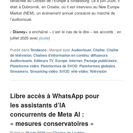
rattachée au Conseil de l’Europe à Strasbourg. Le 8 juin 2026, il
était à Dubrovnik, en Croatie, où il est intervenu au New Europe
Market (NEM), un événement annuel consacré au marché de
l’audiovisuel.
•
Disney+
a enchaîné – c’est le cas de le dire – les accords : en
juillet 2025 avec
(
suite
)
Publié dans
Tendance
|
Marqué avec
Audiovisuel
,
Chaîne
,
Chaîne
de télévision
,
Chaînes d'information en continu
,
diffuseurs
Audiovisuels
,
Editeurs TV
,
Europe
,
Internet
,
Partage publicitaire
,
Plateforme vidéo
,
Plateformes de SVOD
,
Plateformes globales
,
Streamers
,
Streaming vidéo
,
SVOD
,
télé-vidéo
,
Télévision
Libre accès à WhatsApp pour
les assistants d’IA
concurrents de Meta AI :
« mesures conservatoires »
Publié le
26 juin 2026
par
Charles de Laubier