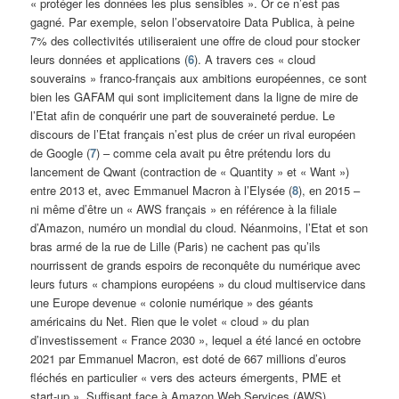
« protéger les données les plus sensibles ». Or ce n’est pas
gagné. Par exemple, selon l’observatoire Data Publica, à peine
7% des collectivités utiliseraient une offre de cloud pour stocker
leurs données et applications (
6
). A travers ces « cloud
souverains » franco-français aux ambitions européennes, ce sont
bien les GAFAM qui sont implicitement dans la ligne de mire de
l’Etat afin de conquérir une part de souveraineté perdue. Le
discours de l’Etat français n’est plus de créer un rival européen
de Google (
7
) – comme cela avait pu être prétendu lors du
lancement de Qwant (contraction de « Quantity » et « Want »)
entre 2013 et, avec Emmanuel Macron à l’Elysée (
8
), en 2015 –
ni même d’être un « AWS français » en référence à la filiale
d’Amazon, numéro un mondial du cloud. Néanmoins, l’Etat et son
bras armé de la rue de Lille (Paris) ne cachent pas qu’ils
nourrissent de grands espoirs de reconquête du numérique avec
leurs futurs « champions européens » du cloud multiservice dans
une Europe devenue « colonie numérique » des géants
américains du Net. Rien que le volet « cloud » du plan
d’investissement « France 2030 », lequel a été lancé en octobre
2021 par Emmanuel Macron, est doté de 667 millions d’euros
fléchés en particulier « vers des acteurs émergents, PME et
start-up ». Suffisant face à Amazon Web Services (AWS),