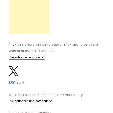
ARCHIVES GRATUITES DEPUIS 2009, SAUF LES 12 DERNIERS
MOIS RÉSERVÉS AUX ABONNÉS.
Archives
gratuites
depuis
2009,
sauf
les
EM@ sur X
12
derniers
mois
TOUTES LES RUBRIQUES DE EDITION MULTIMÉDI@
réservés
Toutes
aux
les
abonnés.
rubriques