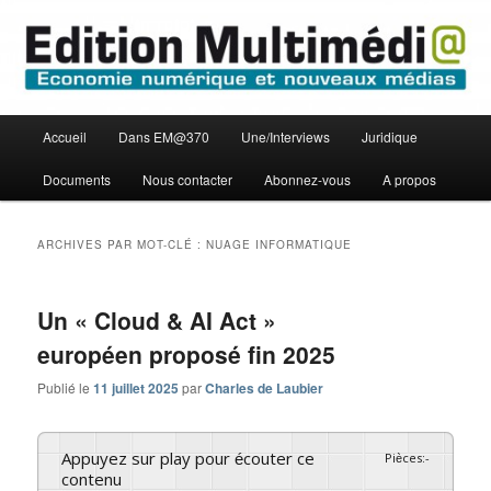
Aller
Aller
Economie numérique et Nouveaux médias
au
au
contenu
contenu
principal
secondaire
Edition Multimédi@
Menu
Accueil
Dans EM@370
Une/Interviews
Juridique
principal
Documents
Nous contacter
Abonnez-vous
A propos
ARCHIVES PAR MOT-CLÉ :
NUAGE INFORMATIQUE
Un « Cloud & AI Act »
européen proposé fin 2025
Publié le
11 juillet 2025
par
Charles de Laubier
Appuyez sur play pour écouter ce
Pièces
:
-
contenu