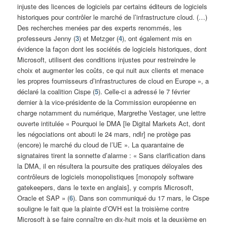
injuste des licences de logiciels par certains éditeurs de logiciels
historiques pour contrôler le marché de l’infrastructure cloud. (…)
Des recherches menées par des experts renommés, les
professeurs Jenny (
3
) et Metzger (
4
), ont également mis en
évidence la façon dont les sociétés de logiciels historiques, dont
Microsoft, utilisent des conditions injustes pour restreindre le
choix et augmenter les coûts, ce qui nuit aux clients et menace
les propres fournisseurs d’infrastructures de cloud en Europe », a
déclaré la coalition Cispe (
5
). Celle-ci a adressé le 7 février
dernier à la vice-présidente de la Commission européenne en
charge notamment du numérique, Margrethe Vestager, une lettre
ouverte intitulée « Pourquoi le DMA [le Digital Markets Act, dont
les négociations ont abouti le 24 mars, ndlr] ne protège pas
(encore) le marché du cloud de l’UE ». La quarantaine de
signataires tirent la sonnette d’alarme : « Sans clarification dans
la DMA, il en résultera la poursuite des pratiques déloyales des
contrôleurs de logiciels monopolistiques [monopoly software
gatekeepers, dans le texte en anglais], y compris Microsoft,
Oracle et SAP » (
6
). Dans son communiqué du 17 mars, le Cispe
souligne le fait que la plainte d’OVH est la troisième contre
Microsoft à se faire connaître en dix-huit mois et la deuxième en