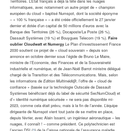
Territoires. L’Etat français a déjà la tête dans les nuages
informatiques, avec notamment un autre projet de « champion
européen du cloud » baptisé Numspot, dont la société éponyme
– « 100 % française » – a été créée officiellement le 27 janvier
dernier et dotée d’un capital de 50 millions d’euros avec la
Banque des Territoires (26 %), Docaposte/La Poste (26 %),
Dassault Systèmes (19 %) et Bouygues Telecom (19 %).
Faire
oublier Cloudwatt et Numergy
Le Plan d’investissement France
2030 soutient ce projet de « cloud souverain » depuis son
annonce en octobre dernier sous l’égide de Bruno Le Maire,
ministre de l’Economie, des Finances et de la Souveraineté
industrielle et numérique, et de Jean-Noël Barrot ministre délégué
chargé de la Transition et des Télécommunications. Mais, selon
les informations de
Edition Multimédi@
, l’offre de « cloud de
confiance » (basée sur la technologie Outscale de Dassault
Systèmes bénéficiant déjà du label de sécurité SecNumCloud) et
d’« identité numérique sécurisée » ne sera pas disponible mi-
2023, comme cela était prévu, mais à la fin de l’année. L’équipe
dirigeante de Numspot vient tout juste de se mettre en place,
depuis février, avec Alain Issarni, un ingénieur aéronautique – les
nuages, il connaît ! – comme président. Ce polytechnicien est
l’ancien DSI (
3
) de la Caisse nationale de l’assurance maladie