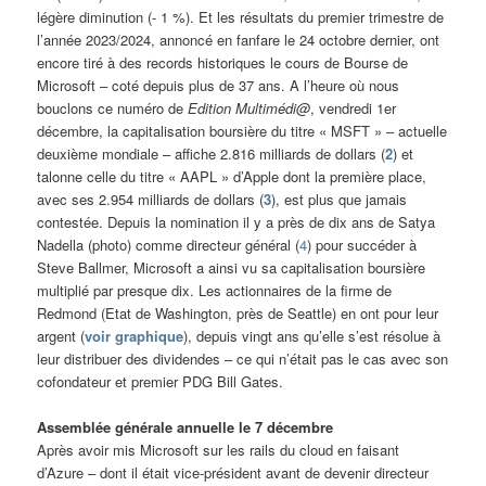
légère diminution (- 1 %). Et les résultats du premier trimestre de
l’année 2023/2024, annoncé en fanfare le 24 octobre dernier, ont
encore tiré à des records historiques le cours de Bourse de
Microsoft – coté depuis plus de 37 ans. A l’heure où nous
bouclons ce numéro de
Edition Multimédi@
, vendredi 1er
décembre, la capitalisation boursière du titre « MSFT » – actuelle
deuxième mondiale – affiche 2.816 milliards de dollars (
2
) et
talonne celle du titre « AAPL » d’Apple dont la première place,
avec ses 2.954 milliards de dollars (
3
), est plus que jamais
contestée. Depuis la nomination il y a près de dix ans de Satya
Nadella (photo) comme directeur général (
4
) pour succéder à
Steve Ballmer, Microsoft a ainsi vu sa capitalisation boursière
multiplié par presque dix. Les actionnaires de la firme de
Redmond (Etat de Washington, près de Seattle) en ont pour leur
argent (
voir graphique
), depuis vingt ans qu’elle s’est résolue à
leur distribuer des dividendes – ce qui n’était pas le cas avec son
cofondateur et premier PDG Bill Gates.
Assemblée générale annuelle le 7 décembre
Après avoir mis Microsoft sur les rails du cloud en faisant
d’Azure – dont il était vice-président avant de devenir directeur