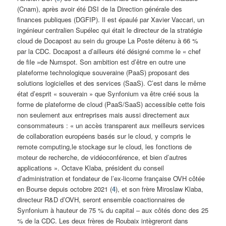
(Cnam), après avoir été DSI de la Direction générale des
finances publiques (DGFIP). Il est épaulé par Xavier Vaccari, un
ingénieur centralien Supélec qui était le directeur de la stratégie
cloud de Docapost au sein du groupe La Poste détenu à 66 %
par la CDC. Docapost a d’ailleurs été désigné comme le « chef
de file »de Numspot. Son ambition est d’être en outre une
plateforme technologique souveraine (PaaS) proposant des
solutions logicielles et des services (SaaS). C’est dans le même
état d’esprit « souverain » que Synfonium va être créé sous la
forme de plateforme de cloud (PaaS/SaaS) accessible cette fois
non seulement aux entreprises mais aussi directement aux
consommateurs : « un accès transparent aux meilleurs services
de collaboration européens basés sur le cloud, y compris le
remote computing,le stockage sur le cloud, les fonctions de
moteur de recherche, de vidéoconférence, et bien d’autres
applications ». Octave Klaba, président du conseil
d’administration et fondateur de l’ex-licorne française OVH côtée
en Bourse depuis octobre 2021 (
4
), et son frère Miroslaw Klaba,
directeur R&D d’OVH, seront ensemble coactionnaires de
Synfonium à hauteur de 75 % du capital – aux côtés donc des 25
% de la CDC. Les deux frères de Roubaix intègreront dans