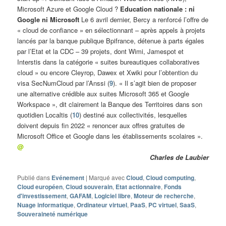
Microsoft Azure et Google Cloud ?
Education nationale : ni
Google ni Microsoft
Le 6 avril dernier, Bercy a renforcé l’offre de
« cloud de confiance » en sélectionnant – après appels à projets
lancés par la banque publique Bpifrance, détenue à parts égales
par l’Etat et la CDC – 39 projets, dont Wimi, Jamespot et
Interstis dans la catégorie « suites bureautiques collaboratives
cloud » ou encore Cleyrop, Dawex et Xwiki pour l’obtention du
visa SecNumCloud par l’Anssi (
9
). « Il s’agit bien de proposer
une alternative crédible aux suites Microsoft 365 et Google
Workspace », dit clairement la Banque des Territoires dans son
quotidien Localtis (
10
) destiné aux collectivités, lesquelles
doivent depuis fin 2022 « renoncer aux offres gratuites de
Microsoft Office et Google dans les établissements scolaires ».
@
Charles de Laubier
Publié dans
Evénement
|
Marqué avec
Cloud
,
Cloud computing
,
Cloud européen
,
Cloud souverain
,
Etat actionnaire
,
Fonds
d'investissement
,
GAFAM
,
Logiciel libre
,
Moteur de recherche
,
Nuage informatique
,
Ordinateur virtuel
,
PaaS
,
PC virtuel
,
SaaS
,
Souveraineté numérique