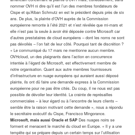
nommer OVH ni dire qu’il est l’un des membres fondateurs de
Cispe et qu’Alban Schmutz en est le président depuis près de six
ans. De plus, la plainte d’OVH auprès de la Commission
européenne remonte à l’été 2021 et n’est révélée que mi-mars et
elle n’est pas la seule à avoir été déposée contre Microsoft car
d’autres prestataires de cloud européens – dont les noms ne sont
pas dévoilés – l’on fait de leur côté. Pourquoi tant de discrétion ?
« Le communiqué du 17 mars ne mentionne aucun membre.
OVHcloud, un des plaignants dans l’action en concurrence
intentée à l’égard de Microsoft, est effectivement membre de
notre organisation. Quant aux autre membres fournisseurs
d’infrastructure en nuage européens qui auraient aussi déposé
plainte, ils ont dû faire une demande express à la Commission
européenne pour ne pas être cités. Du coup, il ne nous est pas
possible de dévoiler leur identité. La crainte de représailles
commerciales – à leur égard ou à l’encontre de leurs clients –
semble être la raison motivant cette demande », nous a répondu
le secrétaire exécutif du Cispe, Francisco Mingorance.
Microsoft, mais aussi Oracle et SAP
Des nuages noirs se
forment et menacent le marché du cloud en Europe. « Il y a une
tempête qui se prépare depuis un certain temps sur l’utilisation