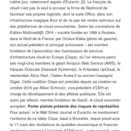
même jour, notamment auprès d’Euractiv (
2
). Le français du
cloud n’est pas le seul à accuser la firme de Redmond de
favoriser ses propres logiciels, dont la suite Office, dans son
infrastructure nuagique Azur et de ne pas les rendre optimaux sur
des plateformes de cloud concurrentes. Selon les constations de
Edition Multimédi@
, OVH – société fondée en 1999 à Roubaix,
dans le Nord de la France, par Octave Klaba (photo de gauche),
son actuel président et principal actionnaire – est membre
fondateur de l’association des fournisseurs de services
d’infrastructure cloud en Europe (Cispe), où l’on retrouve parmi
ses vingt-cinq membres le géant Amazon Web Service (AWS), le
français Outscale (Dassault Systèmes), le finlandais UpCloud, le
néerlandais Altus Host, l’italien Aruba.it ou encore l’espagnol
Gigas. Cette coalition Cispe est présidée depuis sa création en
octobre 2016 par Alban Schmutz, vice-président d’OVH en
charge du développement et des affaires publiques. Elle est
aussi par ailleurs membre fondateur de GaiaX, le cloud souverain
européen.
Porter plainte présente des risques de représailles
Pour autant, ni le Wall Street Journal ni Euractiv ne mentionnent
l’exitence de ce lobby Cispe, basé à Bruxelles, lequel prend acte
le 17 mars des révélations du quotidien économique et financier
américain concernant la plainte d’OVH mais, curieusement, sans