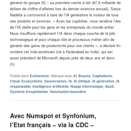
général du groupe (
5
) – sa première vache à lait (87,9 milliards de
dollars de chiffre d’affaires lors du dernier exercice annuel), Satya
Nadella a commencé à faire de l’IA générative le moteur de tous
ses produits et services. « Avec les copilotes, nous rendons l’ère
de l’IA réelle pour les gens et les entreprises du monde entier.
Nous insufflons rapidement l’IA dans chaque couche de la pile
technologique et pour chaque rôle et processus métier afin de
générer des gains de productivité pour nos clients », a déclaré fin
octobre cet Indo-américain (né à Hyderabad en Inde), qui est
aussi président de Microsoft depuis près de deux ans et demi
(
6
).
Publié dans
Evénement
|
Marqué avec
AI
,
Bourse
,
Capitalisme
,
Cloud
,
Ecosystème
,
Gouvernance
,
IA
,
IA éthique
,
IA générative
,
IA
responsable
,
Intelligence artificielle
,
Nuage informatique
,
SaaS
,
Système d'exploitation
,
Valorisation boursière
Avec Numspot et Synfonium,
l’Etat français – via la CDC –