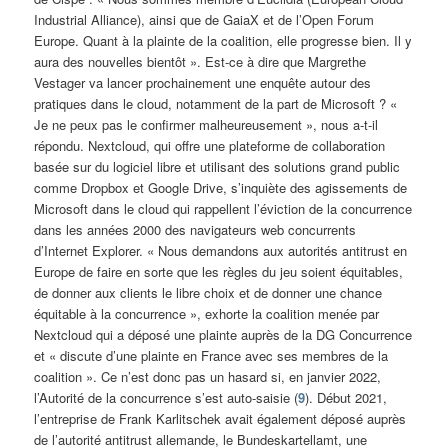
Industrial Alliance), ainsi que de GaiaX et de l’Open Forum
Europe. Quant à la plainte de la coalition, elle progresse bien. Il y
aura des nouvelles bientôt ». Est-ce à dire que Margrethe
Vestager va lancer prochainement une enquête autour des
pratiques dans le cloud, notamment de la part de Microsoft ? «
Je ne peux pas le confirmer malheureusement », nous a-t-il
répondu. Nextcloud, qui offre une plateforme de collaboration
basée sur du logiciel libre et utilisant des solutions grand public
comme Dropbox et Google Drive, s’inquiète des agissements de
Microsoft dans le cloud qui rappellent l’éviction de la concurrence
dans les années 2000 des navigateurs web concurrents
d’Internet Explorer. « Nous demandons aux autorités antitrust en
Europe de faire en sorte que les règles du jeu soient équitables,
de donner aux clients le libre choix et de donner une chance
équitable à la concurrence », exhorte la coalition menée par
Nextcloud qui a déposé une plainte auprès de la DG Concurrence
et « discute d’une plainte en France avec ses membres de la
coalition ». Ce n’est donc pas un hasard si, en janvier 2022,
l’Autorité de la concurrence s’est auto-saisie (
9
). Début 2021,
l’entreprise de Frank Karlitschek avait également déposé auprès
de l’autorité antitrust allemande, le Bundeskartellamt, une