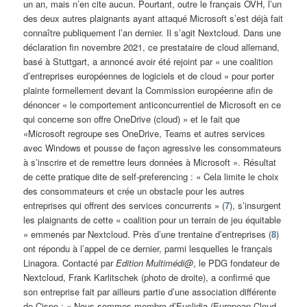
un an, mais n’en cite aucun. Pourtant, outre le français OVH, l’un
des deux autres plaignants ayant attaqué Microsoft s’est déjà fait
connaître publiquement l’an dernier. Il s’agit Nextcloud. Dans une
déclaration fin novembre 2021, ce prestataire de cloud allemand,
basé à Stuttgart, a annoncé avoir été rejoint par « une coalition
d’entreprises européennes de logiciels et de cloud » pour porter
plainte formellement devant la Commission européenne afin de
dénoncer « le comportement anticoncurrentiel de Microsoft en ce
qui concerne son offre OneDrive (cloud) » et le fait que
«Microsoft regroupe ses OneDrive, Teams et autres services
avec Windows et pousse de façon agressive les consommateurs
à s’inscrire et de remettre leurs données à Microsoft ». Résultat
de cette pratique dite de self-preferencing : « Cela limite le choix
des consommateurs et crée un obstacle pour les autres
entreprises qui offrent des services concurrents » (
7
), s’insurgent
les plaignants de cette « coalition pour un terrain de jeu équitable
» emmenés par Nextcloud. Près d’une trentaine d’entreprises (
8
)
ont répondu à l’appel de ce dernier, parmi lesquelles le français
Linagora. Contacté par
Edition Multimédi@
, le PDG fondateur de
Nextcloud, Frank Karlitschek (photo de droite), a confirmé que
son entreprise fait par ailleurs partie d’une association différente
de Cispe : « Nous sommes membre d’Euclidia (European Cloud