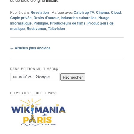
ou de radio d’origine linéaire.
Publié dans
Révélation
|
Marqué avec
Catch up TV
,
Cinéma
,
Cloud
,
Copie privée
,
Droits d’auteur
,
Industries culturelles
,
Nuage
informatique
,
Politique
,
Producteurs de films
,
Producteurs de
musique
,
Redevance
,
Télévision
Navigation
←
Articles plus anciens
des
articles
DANS EDITION MULTIMÉDI@
DU 21 AU 25 JUILLET 2026