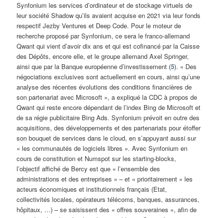
Synfonium les services d’ordinateur et de stockage virtuels de
leur société Shadow qu’ils avaient acquise en 2021 via leur fonds
respectif Jezby Ventures et Deep Code. Pour le moteur de
recherche proposé par Synfonium, ce sera le franco-allemand
Qwant qui vient d’avoir dix ans et qui est cofinancé par la Caisse
des Dépôts, encore elle, et le groupe allemand Axel Springer,
ainsi que par la Banque européenne d’investissement (
5
). « Des
négociations exclusives sont actuellement en cours, ainsi qu’une
analyse des récentes évolutions des conditions financières de
son partenariat avec Microsoft », a expliqué la CDC à propos de
Qwant qui reste encore dépendant de l’index Bing de Microsoft et
de sa régie publicitaire Bing Ads. Synfonium prévoit en outre des
acquisitions, des développements et des partenariats pour étoffer
son bouquet de services dans le cloud, en s’appuyant aussi sur
« les communautés de logiciels libres ». Avec Synfonium en
cours de constitution et Numspot sur les starting-blocks,
l’objectif affiché de Bercy est que « l’ensemble des
administrations et des entreprises » – et « prioritairement » les
acteurs économiques et institutionnels français (Etat,
collectivités locales, opérateurs télécoms, banques, assurances,
hôpitaux, …) – se saisissent des « offres souveraines », afin de