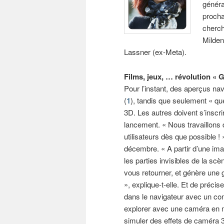
généra
procha
cherch
Milden
Lassner (ex-Meta).
Films, jeux, … révolution « 
Pour l’instant, des aperçus na
(
1
), tandis que seulement « qu
3D. Les autres doivent s’inscrir
lancement. « Nous travaillons 
utilisateurs dès que possible 
décembre. « A partir d’une ima
les parties invisibles de la s
vous retourner, et génère une 
», explique-t-elle. Et de préc
dans le navigateur avec un con
explorer avec une caméra en
simuler des effets de caméra