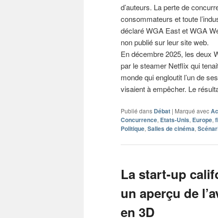
d’auteurs. La perte de concurr
consommateurs et toute l’indust
déclaré WGA East et WGA Wes
non publié sur leur site web.
En décembre 2025, les deux W
par le steamer Netflix qui tena
monde qui engloutit l’un de ses
visaient à empêcher. Le résult
Publié dans
Débat
|
Marqué avec
Ac
Concurrence
,
Etats-Unis
,
Europe
,
f
Politique
,
Salles de cinéma
,
Scénar
La start-up cali
un aperçu de l’a
en 3D