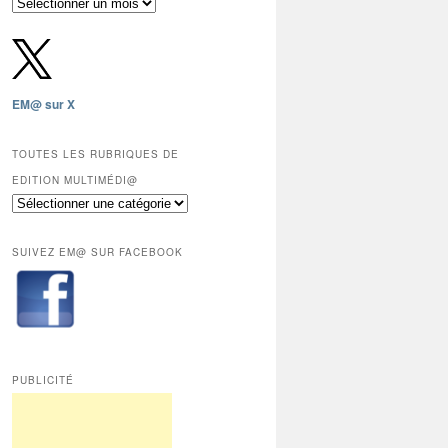
Archives
gratuites
depuis
2009,
sauf
les
EM@ sur X
12
derniers
mois
TOUTES LES RUBRIQUES DE
réservés
EDITION MULTIMÉDI@
aux
Toutes
abonnés.
les
rubriques
SUIVEZ EM@ SUR FACEBOOK
de
Edition
Multimédi@
PUBLICITÉ