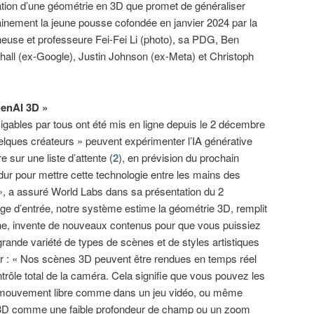
tion d’une géométrie en 3D que promet de généraliser
inement la jeune pousse cofondée en janvier 2024 par la
euse et professeure Fei-Fei Li (photo), sa PDG, Ben
hall (ex-Google), Justin Johnson (ex-Meta) et Christoph
GenAI 3D »
vigables par tous ont été mis en ligne depuis le 2 décembre
elques créateurs » peuvent expérimenter l’IA générative
e sur une liste d’attente (
2
), en prévision du prochain
dur pour mettre cette technologie entre les mains des
! », a assuré World Labs dans sa présentation du 2
ge d’entrée, notre système estime la géométrie 3D, remplit
cène, invente de nouveaux contenus pour que vous puissiez
grande variété de types de scènes et de styles artistiques
iser : « Nos scènes 3D peuvent être rendues en temps réel
trôle total de la caméra. Cela signifie que vous pouvez les
 mouvement libre comme dans un jeu vidéo, ou même
 3D comme une faible profondeur de champ ou un zoom