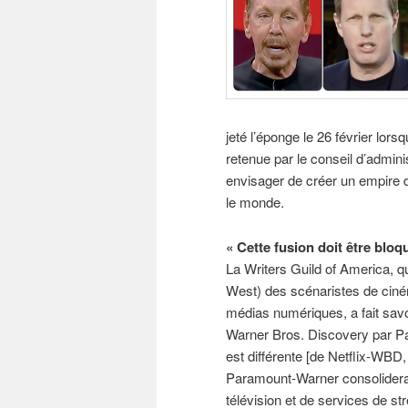
jeté l’éponge le 26 février lor
retenue par le conseil d’admin
envisager de créer un empire du
le monde.
« Cette fusion doit être blo
La Writers Guild of America, 
West) des scénaristes de ciné
médias numériques, a fait savoir
Warner Bros. Discovery par 
est différente [de Netflix-WBD,
Paramount-Warner consoliderai
télévision et de services de s