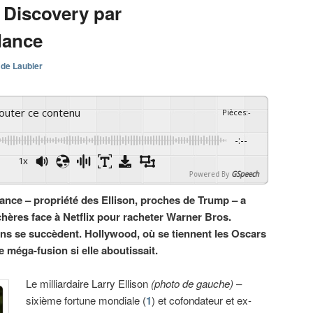
 Discovery par
dance
 de Laubier
couter ce contenu
Pièces
:
-
-:--
1x
Powered By
GSpeech
ce – propriété des Ellison, proches de Trump – a
chères face à Netflix pour racheter Warner Bros.
ons se succèdent. Hollywood, où se tiennent les Oscars
e méga-fusion si elle aboutissait.
Le milliardaire Larry Ellison
(photo de gauche)
–
sixième fortune mondiale (
1
) et cofondateur et ex-