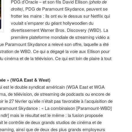
PDG d’Oracle – et son fils David Ellison
(photo de
droite)
, PDG de Paramount Skydance, peuvent se
frotter les mains : ils ont eu le dessus sur Netflix qui
voulait s’emparer du géant hollywoodien du
divertissement Warner Bros. Discovery (WBD). La
première plateforme mondiale de streaming vidéo a
sque Paramount Skydance a relevé son offre, laquelle a été
istration de WBD. Ce qui a dégagé la voie aux Ellison pour
 cinéma et de la télévision. Ce qui est loin de plaire à tout
quée » (WGA East & West)
qui est le double syndicat américain (WGA East et WGA
ma, de télévision, de streaming de podcasts ou encore de
 le 27 février qu’elle n’était pas favorable à l’acquisition de
Paramount Skydance : « La combinaison [Paramount-WBD]
 ndlr] mais le résultat est le même : la fusion proposée
t le contrôle de deux grands studios de cinéma et de
treaming, ainsi que de deux des plus grands employeurs