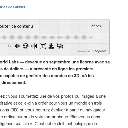
rles de Laubier
couter ce contenu
Pièces
:
-
-:--
1x
Powered By
GSpeech
World Labs — devenue en septembre une licorne avec sa
ns de dollars — a présenté en ligne les premiers
ve capable de générer des mondes en 3D, où les
r directement.
ez : vous soumettez une de vos photos ou images à une
érative et celle-ci va créer pour vous un monde en trois
ions (3D) où vous pourrez évoluer à partir du navigateur
re ordinateur ou de votre smartphone. Bienvenus dans
elligence spatiale ». C’est cet exploit technologique de