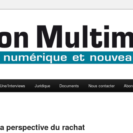
aux médias
médi@
Une/Interviews
Juridique
Documents
Nous contacter
Abon
la perspective du rachat