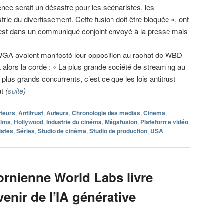
ence serait un désastre pour les scénaristes, les
rie du divertissement. Cette fusion doit être bloquée », ont
t dans un communiqué conjoint envoyé à la presse mais
GA avaient manifesté leur opposition au rachat de WBD
it alors la corde : « La plus grande société de streaming au
 plus grands concurrents, c’est ce que les lois antitrust
at
(
suite
)
teurs
,
Antitrust
,
Auteurs
,
Chronologie des médias
,
Cinéma
,
ilms
,
Hollywood
,
Industrie du cinéma
,
Mégafusion
,
Plateforme vidéo
,
istes
,
Séries
,
Studio de cinéma
,
Studio de production
,
USA
fornienne World Labs livre
venir de l’IA générative