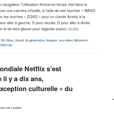
 navigateur, l’utilisateur évolue en temps réel dans le
 une caméra virtuelle, à l’aide de ses touches « WASD
ec les touches « ZQSD » pour un clavier Azerty à la
ur aller à gauche, S pour reculer, D pour aller à droite.
uer et de faire glisser pour regarder autour.
(
suite
)
3D
,
films
,
GenAI
,
IA générative
,
Images
,
Jeu vidéo
,
Métavers
,
,
Start-up
ndiale Netflix s’est
il y a dix ans,
exception culturelle » du
rles de Laubier