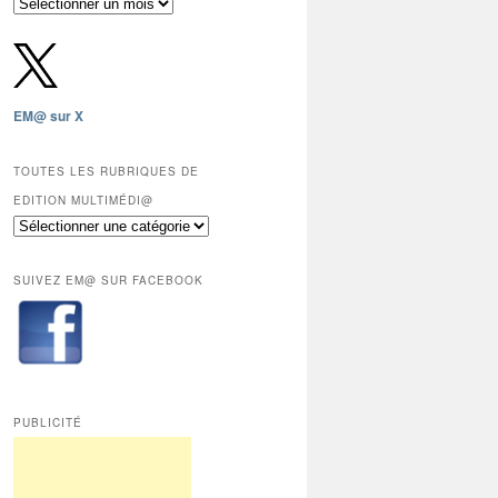
Archives
gratuites
depuis
2009,
sauf
les
EM@ sur X
12
derniers
mois
TOUTES LES RUBRIQUES DE
réservés
EDITION MULTIMÉDI@
aux
Toutes
abonnés.
les
rubriques
SUIVEZ EM@ SUR FACEBOOK
de
Edition
Multimédi@
PUBLICITÉ