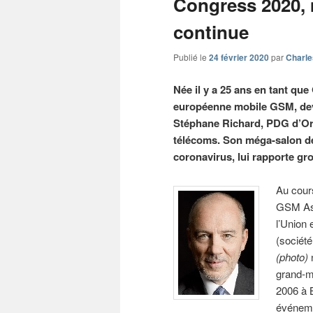
Congress 2020, 
continue
Publié le
24 février 2020
par
Charle
Née il y a 25 ans en tant q
européenne mobile GSM, dev
Stéphane Richard, PDG d’Ora
télécoms. Son méga-salon de
coronavirus, lui rapporte gro
Au cour
GSM Ass
l’Union
(sociét
(photo)
n
grand-me
2006 à B
événemen