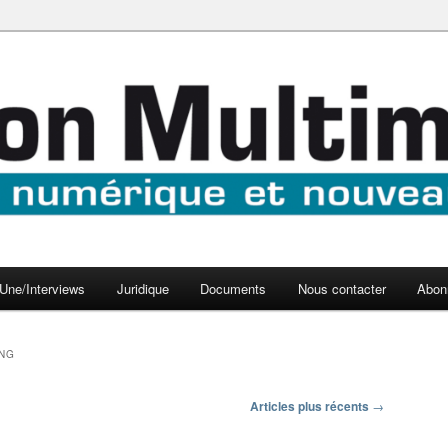
aux médias
médi@
Une/Interviews
Juridique
Documents
Nous contacter
Abon
NG
Articles plus récents
→