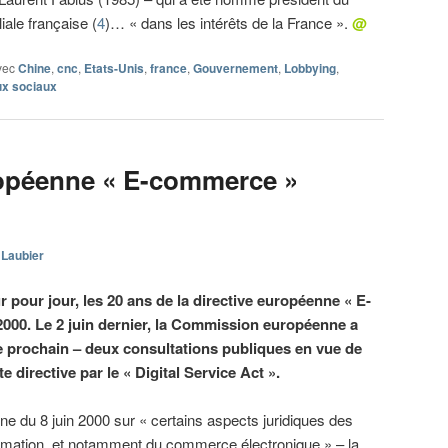
liale française (
4
)… « dans les intérêts de la France ».
@
vec
Chine
,
cnc
,
Etats-Unis
,
france
,
Gouvernement
,
Lobbying
,
x sociaux
ropéenne « E-commerce »
 Laubier
r pour jour, les 20 ans de la directive européenne « E-
2000. Le 2 juin dernier, la Commission européenne a
e prochain – deux consultations publiques en vue de
directive par le « Digital Service Act ».
e du 8 juin 2000 sur « certains aspects juridiques des
formation, et notamment du commerce électronique » – la