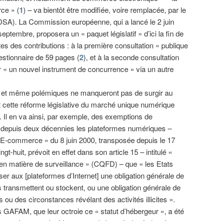
ce » (
1
) – va bientôt être modifiée, voire remplacée, par le
 (DSA). La Commission européenne, qui a lancé le 2 juin
eptembre, proposera un « paquet législatif » d’ici la fin de
es des contributions : à la première consultation « publique
estionnaire de 59 pages (
2
), et à la seconde consultation
 « un nouvel instrument de concurrence » via un autre
ngs et même polémiques ne manqueront pas de surgir au
t cette réforme législative du marché unique numérique
 Il en va ainsi, par exemple, des exemptions de
nt depuis deux décennies les plateformes numériques –
 E-commerce » du 8 juin 2000, transposée depuis le 17
t-huit, prévoit en effet dans son article 15 – intitulé «
en matière de surveillance » (CQFD) – que « les Etats
 aux [plateformes d’Internet] une obligation générale de
ils transmettent ou stockent, ou une obligation générale de
 ou des circonstances révélant des activités illicites ».
s GAFAM, que leur octroie ce « statut d’hébergeur », a été