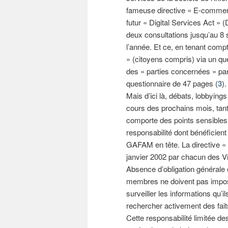
fameuse directive « E-commer
futur « Digital Services Act »
deux consultations jusqu’au 8 s
l’année. Et ce, en tenant compt
» (citoyens compris) via un qu
des « parties concernées » par
questionnaire de 47 pages (
3
).
Mais d’ici là, débats, lobbyi
cours des prochains mois, tan
comporte des points sensibles.
responsabilité dont bénéficie
GAFAM en tête. La directive «
janvier 2002 par chacun des Ving
Absence d’obligation générale 
membres ne doivent pas imposer
surveiller les informations qu’
rechercher activement des faits
Cette responsabilité limitée de