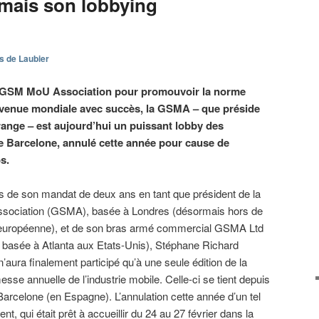
mais son lobbying
s de Laubier
ue GSM MoU Association pour promouvoir la norme
enue mondiale avec succès, la GSMA – que préside
nge – est aujourd’hui un puissant lobby des
 Barcelone, annulé cette année pour cause de
s.
s de son mandat de deux ans en tant que président de la
ociation (GSMA), basée à Londres (désormais hors de
 européenne), et de son bras armé commercial GSMA Ltd
é basée à Atlanta aux Etats-Unis), Stéphane Richard
’aura finalement participé qu’à une seule édition de la
sse annuelle de l’industrie mobile. Celle-ci se tient depuis
arcelone (en Espagne). L’annulation cette année d’un tel
t, qui était prêt à accueillir du 24 au 27 février dans la