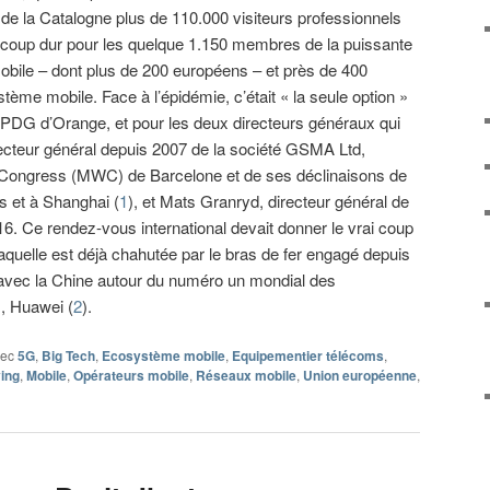
 de la Catalogne plus de 110.000 visiteurs professionnels
 coup dur pour les quelque 1.150 membres de la puissante
obile – dont plus de 200 européens – et près de 400
ème mobile. Face à l’épidémie, c’était « la seule option »
 PDG d’Orange, et pour les deux directeurs généraux qui
recteur général depuis 2007 de la société GSMA Ltd,
 Congress (MWC) de Barcelone et de ses déclinaisons de
 et à Shanghai (
1
), et Mats Granryd, directeur général de
. Ce rendez-vous international devait donner le vrai coup
aquelle est déjà chahutée par le bras de fer engagé depuis
s avec la Chine autour du numéro un mondial des
, Huawei (
2
).
vec
5G
,
Big Tech
,
Ecosystème mobile
,
Equipementier télécoms
,
ing
,
Mobile
,
Opérateurs mobile
,
Réseaux mobile
,
Union européenne
,