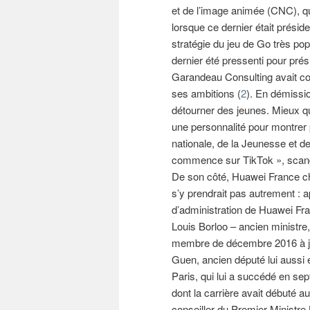
et de l’image animée (CNC), qu
lorsque ce dernier était présid
stratégie du jeu de Go très pop
dernier été pressenti pour prés
Garandeau Consulting avait con
ses ambitions (
2
). En démissio
détourner des jeunes. Mieux qu’
une personnalité pour montrer
nationale, de la Jeunesse et de
commence sur TikTok », scande
De son côté, Huawei France ch
s’y prendrait pas autrement : a
d’administration de Huawei Fra
Louis Borloo – ancien ministre
membre de décembre 2016 à jui
Guen, ancien député lui aussi e
Paris, qui lui a succédé en sep
dont la carrière avait débuté au
conseiller du Premier Ministre