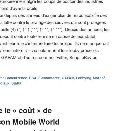
 européenne malgré les coups de boutoir des industries
tions d’ayants droits.
e depuis des années d’exiger plus de responsabilité des
 lutte contre le piratage des œuvres qui sont protégées
tuelle (
4
) (
*
) (
**
) (
***
) (
****
) (
*****
). Depuis des années, les
 debout contre toute remise en cause de leur statut
vant leur rôle d’intermédiaire technique. Ils ne manqueront
 leurs intérêts – via notamment leur lobby bruxellois
 GAFAM et d’autres comme Twitter, Snap, eBay ou
vec
Concurrence
,
DSA
,
E-commerce
,
GAFAM
,
Lobbying
,
Marché
ciaux
,
Statut
le « coût » de
 son Mobile World