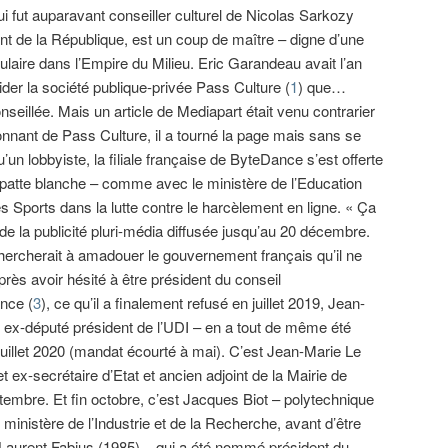
i fut auparavant conseiller culturel de Nicolas Sarkozy
ent de la République, est un coup de maître – digne d’une
ulaire dans l’Empire du Milieu. Eric Garandeau avait l’an
ider la société publique-privée Pass Culture (
1
) que…
seillée. Mais un article de Mediapart était venu contrarier
nnant de Pass Culture, il a tourné la page mais sans se
un lobbyiste, la filiale française de ByteDance s’est offerte
 patte blanche – comme avec le ministère de l’Education
s Sports dans la lutte contre le harcèlement en ligne. « Ça
 la publicité pluri-média diffusée jusqu’au 20 décembre.
ercherait à amadouer le gouvernement français qu’il ne
près avoir hésité à être président du conseil
nce (
3
), ce qu’il a finalement refusé en juillet 2019, Jean-
, ex-député président de l’UDI – en a tout de même été
llet 2020 (mandat écourté à mai). C’est Jean-Marie Le
t ex-secrétaire d’Etat et ancien adjoint de la Mairie de
tembre. Et fin octobre, c’est Jacques Biot – polytechnique
 ministère de l’Industrie et de la Recherche, avant d’être
 Laurent Fabius (1985) – qui a été nommé président du