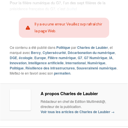
Pour la filière numérique du G7, l’un des sept filières de la
présidence française du G7, c’est
(
suite
)
Il y a eu une erreur. Veuillez svp rafraîchir
la page Web.
Ce contenu a été publié dans
Politique
par
Charles de Laubier
, et
marqué avec
Bercy
,
Cybersécurité
,
Décarbonation du numérique
,
DGE
,
écologie
,
Europe
,
Filière numérique
,
G7
,
G7 Numérique
,
IA
,
Innovation
,
Intelligence artificielle
,
International
,
Numérique
,
Politique
,
Résilience des infrastructures
,
Souveraineté numérique
.
Mettez-le en favori avec son
permalien
.
A propos Charles de Laubier
Rédacteur en chef de Edition Multimédi@,
directeur de la publication.
Voir tous les articles de Charles de Laubier
→