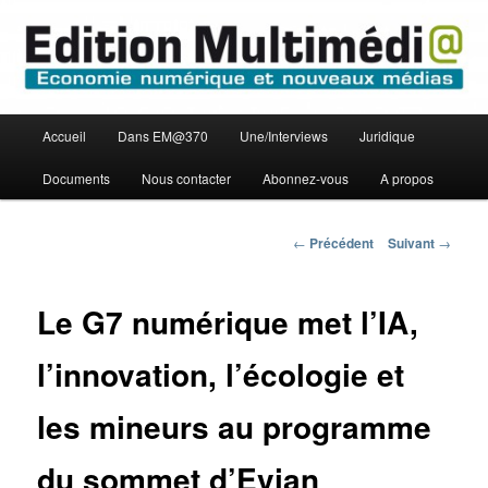
Aller
Economie numérique et Nouveaux médias
au
contenu
principal
Edition Multimédi@
Menu
Accueil
Dans EM@370
Une/Interviews
Juridique
principal
Documents
Nous contacter
Abonnez-vous
A propos
Navigation
←
Précédent
Suivant
→
des
articles
Le G7 numérique met l’IA,
l’innovation, l’écologie et
les mineurs au programme
du sommet d’Evian