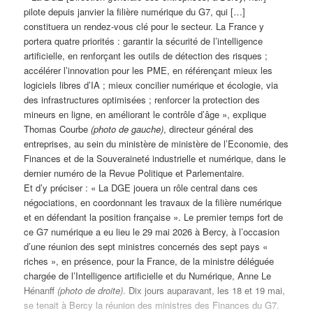
pilote depuis janvier la filière numérique du G7, qui […]
constituera un rendez-vous clé pour le secteur. La France y
portera quatre priorités : garantir la sécurité de l’intelligence
artificielle, en renforçant les outils de détection des risques ;
accélérer l’innovation pour les PME, en référençant mieux les
logiciels libres d’IA ; mieux concilier numérique et écologie, via
des infrastructures optimisées ; renforcer la protection des
mineurs en ligne, en améliorant le contrôle d’âge », explique
Thomas Courbe
(photo de gauche)
, directeur général des
entreprises, au sein du ministère de ministère de l’Economie, des
Finances et de la Souveraineté industrielle et numérique, dans le
dernier numéro de la Revue Politique et Parlementaire.
Et d’y préciser : « La DGE jouera un rôle central dans ces
négociations, en coordonnant les travaux de la filière numérique
et en défendant la position française ». Le premier temps fort de
ce G7 numérique a eu lieu le 29 mai 2026 à Bercy, à l’occasion
d’une réunion des sept ministres concernés des sept pays «
riches », en présence, pour la France, de la ministre déléguée
chargée de l’Intelligence artificielle et du Numérique, Anne Le
Hénanff
(photo de droite)
. Dix jours auparavant, les 18 et 19 mai,
se tenait à Bercy la réunion des ministres des Finances du G7.