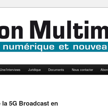
aux médias
médi@
Une/Interviews
Juridique
Documents
Nous contacter
Abon
e la 5G Broadcast en