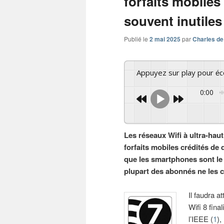
forfaits mobiles
souvent inutiles
Publié le
2 mai 2025
par
Charles de
Appuyez sur play pour é
0:00
Les réseaux Wifi à ultra-hau
forfaits mobiles crédités de
que les smartphones sont le p
plupart des abonnés ne les 
Il faudra a
Wifi 8 fina
l’IEEE (
1
),