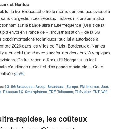
eaux et Nantes
bile, la 5G Broadcast offre le même contenu audiovisuel à
urs sans congestion des réseaux mobiles ni consommation
nctionnant sur la bande ultra haute fréquence (UHF) de la
up d’envoi en France de « l’industrialisation » de la 5G
 expérimentations techniques, que lui a autorisées à
mbre 2026 dans les villes de Paris, Bordeaux et Nantes
s, il y a eu celui mené avec succès lors des Jeux Olympiques
visions. Ce fut, rappelle Karim El Naggar, « un test
exte d’audience massif et d’exigence maximale ». Cette
réalisée
(
suite
)
vec
5G
,
5G Broadcast
,
Arcep
,
Broadcast
,
Europe
,
FM
,
Internet
,
Jeux
x
,
Réseaux 5G
,
Smartphones
,
TDF
,
Télécoms
,
Télévision
,
TNT
,
Wifi
ultra-rapides, les coûteux