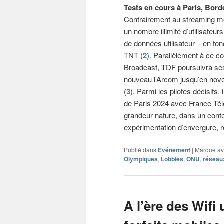
Tests en cours à Paris, Bord
Contrairement au streaming mo
un nombre illimité d’utilisate
de données utilisateur – en fo
TNT (
2
). Parallèlement à ce co
Broadcast, TDF poursuivra ses
nouveau l’Arcom jusqu’en nove
(
3
). Parmi les pilotes décisif
de Paris 2024 avec France Télé
grandeur nature, dans un cont
expérimentation d’envergure, 
Publié dans
Evénement
|
Marqué a
Olympiques
,
Lobbies
,
ONU
,
réseau
A l’ère des Wifi 