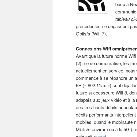
basé à New
communicati
tableau ci
précédentes ne dépassent pas l
Gbits/s (Wifi 7).
Connexions Wifi omniprésen
Avant que la future norme Wifi 
(
2
), ne se démocratise, les mob
actuellement en service, notam
commence à se répandre un an 
6E (« 802.11ax ») sont déjà la
future successeure Wifi 8, dont
adaptés aux jeux vidéo et à la r
des très hauts débits acceptab
débits performants interpellen
mobiles, quand le mobinaute n
Mbits/s environ) ou à la 5G (ju
cela soit
(
suite
)