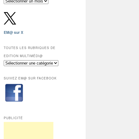
Archives
gratuites
depuis
2009,
sauf
les
EM@ sur X
12
derniers
mois
TOUTES LES RUBRIQUES DE
réservés
EDITION MULTIMÉDI@
aux
Toutes
abonnés.
les
rubriques
SUIVEZ EM@ SUR FACEBOOK
de
Edition
Multimédi@
PUBLICITÉ