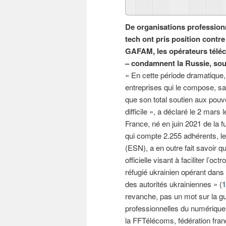
De organisations professionn
tech ont pris position contr
GAFAM, les opérateurs téléc
– condamnent la Russie, sout
« En cette période dramatique
entreprises qui le compose, sa p
que son total soutien aux pouvo
difficile », a déclaré le 2 mar
France, né en juin 2021 de la
qui compte 2.255 adhérents, l
(ESN), a en outre fait savoir q
officielle visant à faciliter l’o
réfugié ukrainien opérant dans
des autorités ukrainiennes » (
1
revanche, pas un mot sur la gu
professionnelles du numérique 
la FFTélécoms, fédération fra