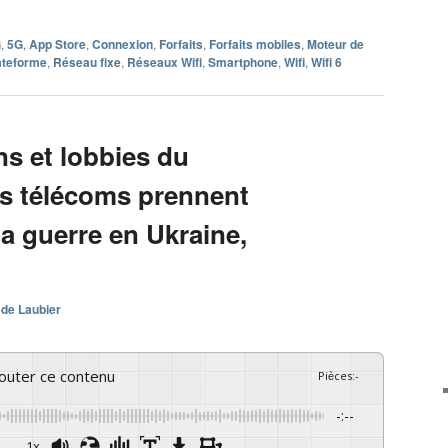
G
,
5G
,
App Store
,
Connexion
,
Forfaits
,
Forfaits mobiles
,
Moteur de
ateforme
,
Réseau fixe
,
Réseaux Wifi
,
Smartphone
,
Wifi
,
Wifi 6
ns et lobbies du
s télécoms prennent
la guerre en Ukraine,
 de Laubier
couter ce contenu
Pièces
:
-
-:--
1x