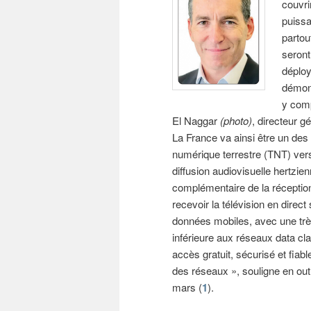
couvri
puissa
partou
seront
déploy
démons
y com
El Naggar
(photo)
, directeur g
La France va ainsi être un des 
numérique terrestre (TNT) vers
diffusion audiovisuelle hertzie
complémentaire de la réceptio
recevoir la télévision en dire
données mobiles, avec une trè
inférieure aux réseaux data cla
accès gratuit, sécurisé et fia
des réseaux », souligne en out
mars (
1
).