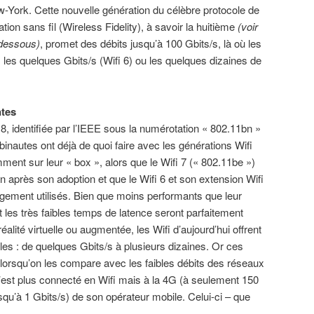
-York. Cette nouvelle génération du célèbre protocole de
on sans fil (Wireless Fidelity), à savoir la huitième
(voir
-dessous)
, promet des débits jusqu’à 100 Gbits/s, là où les
es quelques Gbits/s (Wifi 6) ou les quelques dizaines de
tes
8, identifiée par l’IEEE sous la numérotation « 802.11bn »
inautes ont déjà de quoi faire avec les générations Wifi
ment sur leur « box », alors que le Wifi 7 (« 802.11be »)
après son adoption et que le Wifi 6 et son extension Wifi
rgement utilisés. Bien que moins performants que leur
 les très faibles temps de latence seront parfaitement
éalité virtuelle ou augmentée, les Wifi d’aujourd’hui offrent
les : de quelques Gbits/s à plusieurs dizaines. Or ces
t lorsqu’on les compare avec les faibles débits des réseaux
’est plus connecté en Wifi mais à la 4G (à seulement 150
squ’à 1 Gbits/s) de son opérateur mobile. Celui-ci – que