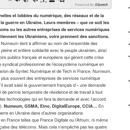
Powered By
GSpeech
elles et lobbies du numérique, des réseaux et de la
e la guerre en Ukraine. Leurs membres – que ce soit les
oms ou les autres entreprises de services numériques
iennent les Ukrainiens, voire prennent des sanctions.
, Numeum tient à affirmer au nom de l’ensemble des
leine et entière solidarité avec le peuple ukrainien, ainsi
irs publics français et européens qui gèrent cette crise
s le syndicat professionnel de l’écosystème numérique en
 fusion de Syntec Numérique et de Tech in France. Numeum,
e plus souvent des entreprises de services numérique
u’il avait saisi le gouvernement français d’« une demande
ctroi de permis temporaire de résidence et de travail à tout
 les technologies qui en fera la demande et avec l’accord
).
Numeum, GSMA, Etno, DigitalEurope, CCIA…
En
erre en Ukraine dans d’autres organisations
en France telles que France Digitale ou l’Afnum, ni même
nçaise des télécoms. Mais cela n’empêche pas les quatre