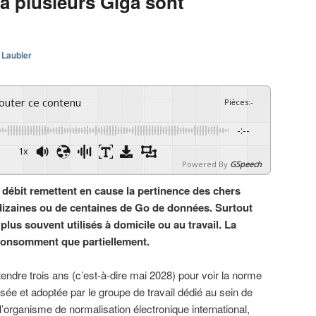
 à plusieurs Giga sont
 Laubier
couter ce contenu
Pièces
:
-
-:--
1x
Powered By
GSpeech
t débit remettent en cause la pertinence des chers
 dizaines ou de centaines de Go de données. Surtout
lus souvent utilisés à domicile ou au travail. La
consomment que partiellement.
ttendre trois ans (c’est-à-dire mai 2028) pour voir la norme
lisée et adoptée par le groupe de travail dédié au sein de
 l’organisme de normalisation électronique international,