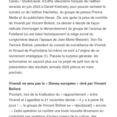
Canal+/ StudioCanal, d’Editis (deuxième français de l’édition
revendu en juin 2023 à Daniel Kretinsky pour pouvoir racheter le
numéro un de l’édition Hachette), du groupe de presse Prisma
Media et du publicitaire Havas. Dix ans après la prise de contrôle
de Vivendi par Vincent Bolloré, ce dernier a décidé de façon
radicale d’envisager le démembrement du groupe de l’avenue de
Friedland (où est basé historiquement le siège social du
conglomérat depuis l’époque de Jean-Marie Messier). Son fils
Yannick Bolloré, président du conseil de surveillance de Vivendi,
et Arnaud de Puyfontaine lui-même ne sont à l’origine de ce
revirement stratégique (
1
). Passée la surprise générale, les
actionnaires en sauront plus sur ce projet de split lors de la
présentation des résultats annuels 2023 prévue en mars
prochain.
Vivendi ne sera pas le « Disney européen » rêvé par Vincent
Bolloré
Pourtant, lors de la finalisation du « rapprochement » entre
Vivendi et Lagardère le 21 novembre dernier – il y a à peine 55
jours ! –, le groupe de Vincent Bolloré se « réjoui[ssait] » encore
: « Cette opération lui confère une toute nouvelle dimension en
confortant ses positions d’acteur majeur de la culture, des