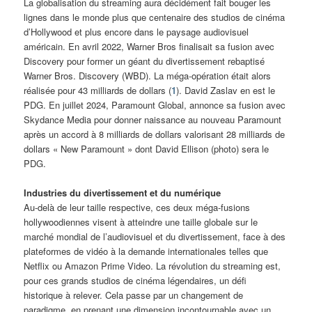
La globalisation du streaming aura décidément fait bouger les
lignes dans le monde plus que centenaire des studios de cinéma
d’Hollywood et plus encore dans le paysage audiovisuel
américain. En avril 2022, Warner Bros finalisait sa fusion avec
Discovery pour former un géant du divertissement rebaptisé
Warner Bros. Discovery (WBD). La méga-opération était alors
réalisée pour 43 milliards de dollars (
1
). David Zaslav en est le
PDG. En juillet 2024, Paramount Global, annonce sa fusion avec
Skydance Media pour donner naissance au nouveau Paramount
après un accord à 8 milliards de dollars valorisant 28 milliards de
dollars « New Paramount » dont David Ellison (photo) sera le
PDG.
Industries du divertissement et du numérique
Au-delà de leur taille respective, ces deux méga-fusions
hollywoodiennes visent à atteindre une taille globale sur le
marché mondial de l’audiovisuel et du divertissement, face à des
plateformes de vidéo à la demande internationales telles que
Netflix ou Amazon Prime Video. La révolution du streaming est,
pour ces grands studios de cinéma légendaires, un défi
historique à relever. Cela passe par un changement de
paradigme, en prenant une dimension incontournable avec un