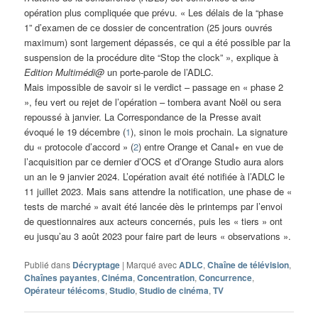
opération plus compliquée que prévu. « Les délais de la “phase
1” d’examen de ce dossier de concentration (25 jours ouvrés
maximum) sont largement dépassés, ce qui a été possible par la
suspension de la procédure dite “Stop the clock” », explique à
Edition Multimédi@
un porte-parole de l’ADLC.
Mais impossible de savoir si le verdict – passage en « phase 2
», feu vert ou rejet de l’opération – tombera avant Noël ou sera
repoussé à janvier. La Correspondance de la Presse avait
évoqué le 19 décembre (
1
), sinon le mois prochain. La signature
du « protocole d’accord » (
2
) entre Orange et Canal+ en vue de
l’acquisition par ce dernier d’OCS et d’Orange Studio aura alors
un an le 9 janvier 2024. L’opération avait été notifiée à l’ADLC le
11 juillet 2023. Mais sans attendre la notification, une phase de «
tests de marché » avait été lancée dès le printemps par l’envoi
de questionnaires aux acteurs concernés, puis les « tiers » ont
eu jusqu’au 3 août 2023 pour faire part de leurs « observations ».
Publié dans
Décryptage
|
Marqué avec
ADLC
,
Chaîne de télévision
,
Chaînes payantes
,
Cinéma
,
Concentration
,
Concurrence
,
Opérateur télécoms
,
Studio
,
Studio de cinéma
,
TV