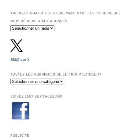
ARCHIVES GRATUITES DEPUIS 2009, SAUF LES 12 DERNIERS
MOIS RÉSERVÉS AUX ABONNÉS.
Archives
gratuites
depuis
2009,
sauf
les
EM@ sur X
12
derniers
mois
TOUTES LES RUBRIQUES DE EDITION MULTIMÉDI@
réservés
Toutes
aux
les
abonnés.
rubriques
SUIVEZ EM@ SUR FACEBOOK
de
Edition
Multimédi@
PUBLICITÉ