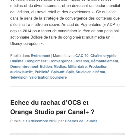
médias et du divertissement, et en devenant un leader mondial
de l’édition, du travel retail et des expériences ». Ce qui allait
dans le sens de la stratégie de convergence des contenus que
s’échinait à mettre en œuvre Arnaud de Puyfontaine (« ADP »)
depuis 2014 pour tenter de concrétiser le rêve de son principal
actionnaire Bolloré de faire du conglomérat multimédia un «
Disney européen ».
Publié dans
Evénement
|
Marqué avec
CAC 40
,
Chaîne cryptée
,
Cinéma
,
Conglomérat
,
Convergence
,
Cotation
,
Démantèlement
,
Démembrement
,
Edition
,
Médias
,
Milliardaire
,
Production
audiovisuelle
,
Publicité
,
Spin-off
,
Split
,
Studio de cinéma
,
Télévision
,
Valorisation boursière
Echec du rachat d’OCS et
Orange Studio par Canal+ ?
Publié le
18 décembre 2023
par
Charles de Laubier