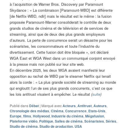
à l’acquisition de Warner Bros. Discovery par Paramount
Skydance : « La combinaison [Paramount-WBD] est différente
[de Netflix-WBD, ndlr] mais le résultat est le même : la fusion
proposée Paramount-Warner consoliderait le contrôle de deux
grands studios de cinéma et de télévision et de services de
streaming, ainsi que de deux des plus grands employeurs
d’auteurs. La perte de concurrence serait un désastre pour les
scénaristes, les consommateurs et toute l’industrie du
divertissement. Cette fusion doit être bloquée », ont déclaré
WGA East et WGA West dans un communiqué conjoint envoyé
à la presse mais non publié sur leur site web.
En décembre 2025, les deux WGA avaient manifesté leur
opposition au rachat de WBD par le steamer Netflix qui tenait
alors la corde : « La plus grande société de streaming au monde
qui engloutit l’un de ses plus grands concurrents, c’est ce que
les lois antitrust visaient à empêcher. Le résultat
(
suite
)
Publié dans
Débat
|
Marqué avec
Acteurs
,
Antitrust
,
Auteurs
,
Chronologie des médias
,
Cinéma
,
Concurrence
,
Etats-Unis
,
Europe
,
films
,
Hollywood
,
Industrie du cinéma
,
Mégafusion
,
Plateforme vidéo
,
Politique
,
Salles de cinéma
,
Scénaristes
,
Séries
,
Studio de cinéma
,
Studio de production
,
USA