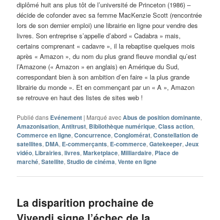
diplômé huit ans plus tôt de l’université de Princeton (1986) –
décide de cofonder avec sa femme MacKenzie Scott (rencontrée
lors de son dernier emploi) une librairie en ligne pour vendre des
livres. Son entreprise s’appelle d’abord « Cadabra » mais,
certains comprenant « cadavre », il la rebaptise quelques mois
après « Amazon », du nom du plus grand fleuve mondial qu’est
l’Amazone (« Amazon » en anglais) en Amérique du Sud,
correspondant bien à son ambition d’en faire « la plus grande
librairie du monde ». Et en commençant par un « A », Amazon
se retrouve en haut des listes de sites web !
Publié dans
Evénement
|
Marqué avec
Abus de position dominante
,
Amazonisation
,
Antitrust
,
Bibliothèque numérique
,
Class action
,
Commerce en ligne
,
Concurrence
,
Conglomérat
,
Constellation de
satellites
,
DMA
,
E-commerçants
,
E-commerce
,
Gatekeeper
,
Jeux
vidéo
,
Librairies
,
livres
,
Marketplace
,
Milliardaire
,
Place de
marché
,
Satellite
,
Studio de cinéma
,
Vente en ligne
La disparition prochaine de
Vivendi signe l’échec de la