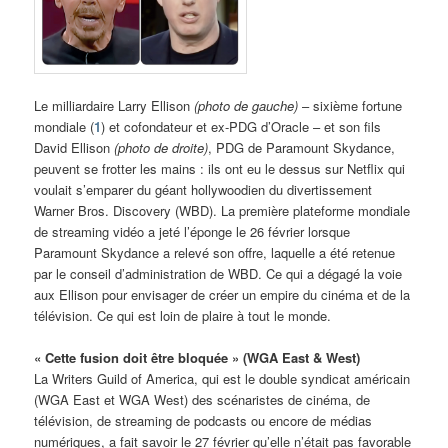
Le milliardaire Larry Ellison
(photo de gauche)
– sixième fortune
mondiale (
1
) et cofondateur et ex-PDG d’Oracle – et son fils
David Ellison
(photo de droite)
, PDG de Paramount Skydance,
peuvent se frotter les mains : ils ont eu le dessus sur Netflix qui
voulait s’emparer du géant hollywoodien du divertissement
Warner Bros. Discovery (WBD). La première plateforme mondiale
de streaming vidéo a jeté l’éponge le 26 février lorsque
Paramount Skydance a relevé son offre, laquelle a été retenue
par le conseil d’administration de WBD. Ce qui a dégagé la voie
aux Ellison pour envisager de créer un empire du cinéma et de la
télévision. Ce qui est loin de plaire à tout le monde.
« Cette fusion doit être bloquée » (WGA East & West)
La Writers Guild of America, qui est le double syndicat américain
(WGA East et WGA West) des scénaristes de cinéma, de
télévision, de streaming de podcasts ou encore de médias
numériques, a fait savoir le 27 février qu’elle n’était pas favorable