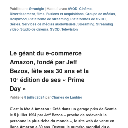
Publié dans
Stratégie
|
Marqué avec
AVOD
,
Cinéma
,
Divertissement
,
films
,
Fusions et acquisitions
,
Groupe de médias
,
Hollywood
,
Plateforme de streaming
,
Plateformes de SVOD
,
Séries
,
Services de médias audiovisuels
,
Streaming
,
Streaming
vidéo
,
Studio de cinéma
,
SVOD
,
Télévision
Le géant du e-commerce
Amazon, fondé par Jeff
Bezos, fête ses 30 ans et la
10
édition de ses « Prime
e
Day »
Publié le
8 juillet 2024
par
Charles de Laubier
C’est la fête à Amazon ! Créé dans un garage près de Seattle
le 5 juillet 1994 par Jeff Bezos – proche de redevenir la
personne la plus riche du monde –, le site web de vente en
ligne Amazon a 30 ans. Devenu le numéro mondial du e-