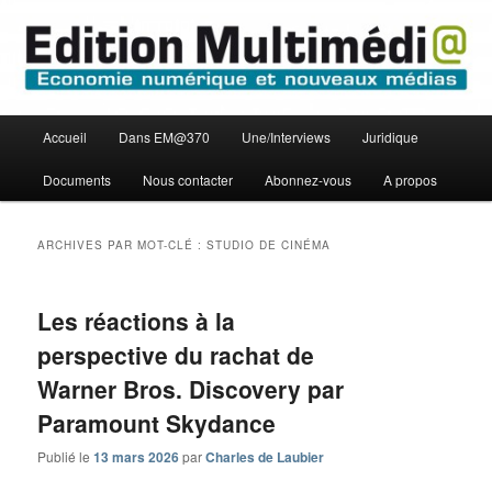
Aller
Aller
Economie numérique et Nouveaux médias
au
au
contenu
contenu
principal
secondaire
Edition Multimédi@
Menu
Accueil
Dans EM@370
Une/Interviews
Juridique
principal
Documents
Nous contacter
Abonnez-vous
A propos
ARCHIVES PAR MOT-CLÉ :
STUDIO DE CINÉMA
Les réactions à la
perspective du rachat de
Warner Bros. Discovery par
Paramount Skydance
Publié le
13 mars 2026
par
Charles de Laubier