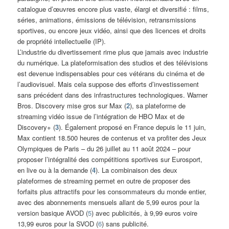
catalogue d’œuvres encore plus vaste, élargi et diversifié : films,
séries, animations, émissions de télévision, retransmissions
sportives, ou encore jeux vidéo, ainsi que des licences et droits
de propriété intellectuelle (IP).
L’industrie du divertissement rime plus que jamais avec industrie
du numérique. La plateformisation des studios et des télévisions
est devenue indispensables pour ces vétérans du cinéma et de
l’audiovisuel. Mais cela suppose des efforts d’investissement
sans précédent dans des infrastructures technologiques. Warner
Bros. Discovery mise gros sur Max (
2
), sa plateforme de
streaming vidéo issue de l’intégration de HBO Max et de
Discovery+ (
3
). Également proposé en France depuis le 11 juin,
Max contient 18.500 heures de contenus et va profiter des Jeux
Olympiques de Paris – du 26 juillet au 11 août 2024 – pour
proposer l’intégralité des compétitions sportives sur Eurosport,
en live ou à la demande (
4
). La combinaison des deux
plateformes de streaming permet en outre de proposer des
forfaits plus attractifs pour les consommateurs du monde entier,
avec des abonnements mensuels allant de 5,99 euros pour la
version basique AVOD (
5
) avec publicités, à 9,99 euros voire
13,99 euros pour la SVOD (
6
) sans publicité.