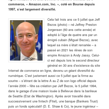
commerce, « Amazon.com, Inc. », coté en Bourse depuis
1997, s’est largement diversifié.
Cela fait trois ans ce 5 juillet que Jeff
Bezos (photo) – né Jeffrey Preston
Jorgensen (60 ans cette année) et
adopté à l’âge de quatre ans par un
émigré cubain (Miguel Bezos), avec
lequel sa mère s’était remariée – a
passé en 2021 les rênes de son
empire Amazon à Andy Jassy. Celui-
ci est depuis lors le second directeur
général en 30 ans d’existence du site
Internet de commerce en ligne, devenu un géant diversifié du
numérique. C’est justement aussi ce 5 juillet que la firme au
sourire – s’étirant de la lettre A au Z de son logo officiel depuis
l’année 2000 – fête sa création par Jeff Bezos, le 5 juillet 1994,
dans le garage d’une maison louée à Bellevue dans la banlieue
de Seattle (Etat de Washington). Après avoir travaillé dans
successivement une fintech (Fitel), une banque (Bankers Trust)
puis un fonds spéculatif (D. E. Shaw & Co), le jeune ingénieur –