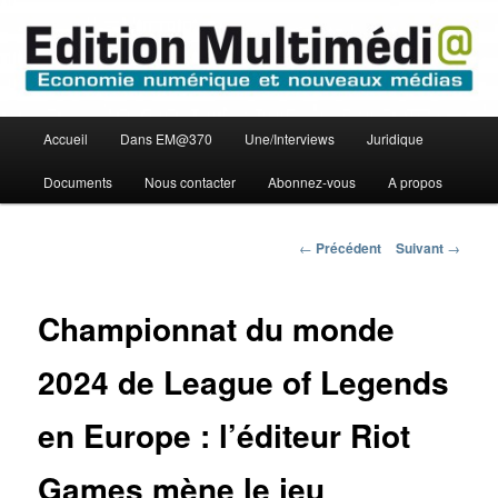
Aller
Economie numérique et Nouveaux médias
au
contenu
principal
Edition Multimédi@
Menu
Accueil
Dans EM@370
Une/Interviews
Juridique
principal
Documents
Nous contacter
Abonnez-vous
A propos
Navigation
←
Précédent
Suivant
→
des
articles
Championnat du monde
2024 de League of Legends
en Europe : l’éditeur Riot
Games mène le jeu