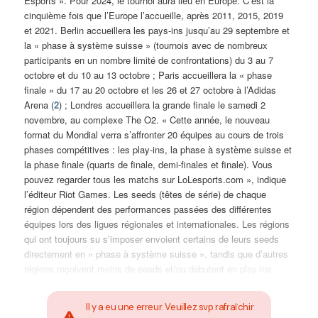
Esports ». Pour 2024, le tournoi aura lieu en Europe. C’est la
cinquième fois que l’Europe l’accueille, après 2011, 2015, 2019
et 2021. Berlin accueillera les pays-ins jusqu’au 29 septembre et
la « phase à système suisse » (tournois avec de nombreux
participants en un nombre limité de confrontations) du 3 au 7
octobre et du 10 au 13 octobre ; Paris accueillera la « phase
finale » du 17 au 20 octobre et les 26 et 27 octobre à l’Adidas
Arena (
2
) ; Londres accueillera la grande finale le samedi 2
novembre, au complexe The O2. « Cette année, le nouveau
format du Mondial verra s’affronter 20 équipes au cours de trois
phases compétitives : les play-ins, la phase à système suisse et
la phase finale (quarts de finale, demi-finales et finale). Vous
pouvez regarder tous les matchs sur LoLesports.com », indique
l’éditeur Riot Games. Les seeds (têtes de série) de chaque
région dépendent des performances passées des différentes
équipes lors des ligues régionales et internationales. Les régions
qui ont toujours su s’imposer envoient certains de leurs seeds
directement en « phase à système suisse », tandis que d’autres
régions reçoivent moins de seeds et/ou débutent en play-ins.
Il y a eu une erreur. Veuillez svp rafraîchir