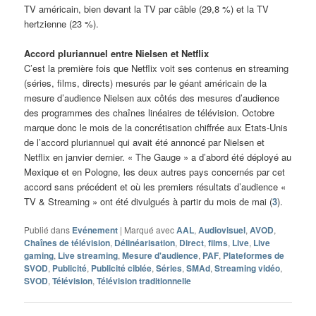
TV américain, bien devant la TV par câble (29,8 %) et la TV
hertzienne (23 %).
Accord pluriannuel entre Nielsen et Netflix
C’est la première fois que Netflix voit ses contenus en streaming
(séries, films, directs) mesurés par le géant américain de la
mesure d’audience Nielsen aux côtés des mesures d’audience
des programmes des chaînes linéaires de télévision. Octobre
marque donc le mois de la concrétisation chiffrée aux Etats-Unis
de l’accord pluriannuel qui avait été annoncé par Nielsen et
Netflix en janvier dernier. « The Gauge » a d’abord été déployé au
Mexique et en Pologne, les deux autres pays concernés par cet
accord sans précédent et où les premiers résultats d’audience «
TV & Streaming » ont été divulgués à partir du mois de mai (
3
).
Publié dans
Evénement
|
Marqué avec
AAL
,
Audiovisuel
,
AVOD
,
Chaînes de télévision
,
Délinéarisation
,
Direct
,
films
,
Live
,
Live
gaming
,
Live streaming
,
Mesure d'audience
,
PAF
,
Plateformes de
SVOD
,
Publicité
,
Publicité ciblée
,
Séries
,
SMAd
,
Streaming vidéo
,
SVOD
,
Télévision
,
Télévision traditionnelle