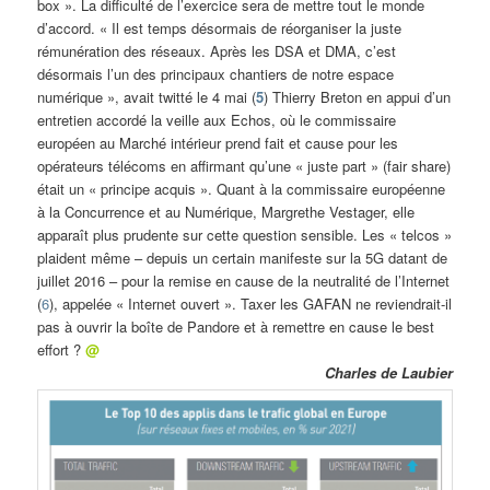
box ». La difficulté de l’exercice sera de mettre tout le monde
d’accord. « Il est temps désormais de réorganiser la juste
rémunération des réseaux. Après les DSA et DMA, c’est
désormais l’un des principaux chantiers de notre espace
numérique », avait twitté le 4 mai (
5
) Thierry Breton en appui d’un
entretien accordé la veille aux Echos, où le commissaire
européen au Marché intérieur prend fait et cause pour les
opérateurs télécoms en affirmant qu’une « juste part » (fair share)
était un « principe acquis ». Quant à la commissaire européenne
à la Concurrence et au Numérique, Margrethe Vestager, elle
apparaît plus prudente sur cette question sensible. Les « telcos »
plaident même – depuis un certain manifeste sur la 5G datant de
juillet 2016 – pour la remise en cause de la neutralité de l’Internet
(
6
), appelée « Internet ouvert ». Taxer les GAFAN ne reviendrait-il
pas à ouvrir la boîte de Pandore et à remettre en cause le best
effort ?
@
Charles de Laubier