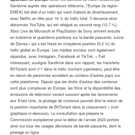
Sandvine auprès des opérateurs télécoms, l’Europe (la région
EMEA) fait état d’un trafic qui vient d’abord du divertissement,
avec Netflix en tête pour 16 % du trafic total. Il devance ainsi
désormais YouTube, qui est relégué au second rang (12,7 %).
Xbox Live de Microsoft et PlayStation de Sony arrivent ensuite
en troisième et quatrième positions sur la bande passante, suivis
de Disney+ qui s’est hissé en cinquième position (5,3 %) du
trafic global en Europe. Les médias sociaux sont également
répandus, avec Instagram, Facebook et TikTok. « Fait
intéressant, souligne Sandvine dans son rapport, les transferts
BitTorrent sont n°1 dans le trafic montant (upstream), peut-être
en raison de personnes accédant au contenu d’autres pays sur
cette plateforme. Depuis que les droits d’auteur des contenus
sont plus complexes en Europe, les films et la disponibilité des
émissions de télévision venant souvent après les lancements
aux Etats-Unis, le piratage de contenus pourrait être la raison de
la position importante de BitTorrent dans le classement » (voir
graphique ci-dessous). La consultation que prépare la
Commission européenne pour le début de l’année 2023 portera
ainsi sur tous les usages dévoreurs de bande passante, dont le
piratage en ligne.