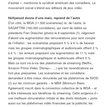
d’autres », mentionne le syndicat américain des comédiens. Le
mouvement social s’étend aux éditeurs de jeux vidéo.
Hollywood donne d’une main, reprend de l’autre
D’un côté, la WGA (11.500 scénaristes) et, de l’autre, la
SAGAFTRA (160.000 comédiens), qui vient de réélire sa
présidente Fran Drescher (photo) le 8 septembre (
1
), négocient
d’abord une augmentation des rémunérations pour tenir compte
de l’inflation : les scénaristes proposent 5 % à 6 % de hausse
mais les groupes cinématographiques et audiovisuels offrent 2 %
à 4 % ; les acteurs proposent une augmentation de 11 % mais
les groupes cinématographiques et audiovisuels offrent 5 %.
Mais ce sont vis-à-vis des plateformes de streaming (Netflix,
Amazon Prime Video, Disney+, …) que les revendications se
font plus pressantes. Les scénaristes et les comédiens
demandent à être mieux rémunérés par les plateformes de SVOD
(
2
) sur les minimum garantis – le MBA (Minimum Basic
Agreement) inscrit dans la convention collective de la WGA – et
à être intéressés aux bénéfices du streaming. Cette exigence d’«
une meilleure rémunération initiale et des droits résiduels » porte
aussi sur les plateformes vidéo financées par la publicité, les