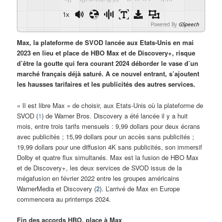
1x
Powered By
GSpeech
Max, la plateforme de SVOD lancée aux Etats-Unis en mai
2023 en lieu et place de HBO Max et de Discovery+, risque
d’être la goutte qui fera courant 2024 déborder le vase d’un
marché français déjà saturé. A ce nouvel entrant, s’ajoutent
les hausses tarifaires et les publicités des autres services.
« Il est libre Max » de choisir, aux Etats-Unis où la plateforme de
SVOD (
1
) de Warner Bros. Discovery a été lancée il y a huit
mois, entre trois tarifs mensuels : 9,99 dollars pour deux écrans
avec publicités ; 15,99 dollars pour un accès sans publicités ;
19,99 dollars pour une diffusion 4K sans publicités, son immersif
Dolby et quatre flux simultanés. Max est la fusion de HBO Max
et de Discovery+, les deux services de SVOD issus de la
mégafusion en février 2022 entre les groupes américains
WarnerMedia et Discovery (
2
). L’arrivé de Max en Europe
commencera au printemps 2024.
Fin des accords HBO, place à Max