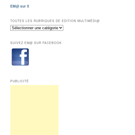
les
EM@ sur X
12
derniers
mois
TOUTES LES RUBRIQUES DE EDITION MULTIMÉDI@
réservés
Toutes
aux
les
abonnés.
rubriques
SUIVEZ EM@ SUR FACEBOOK
de
Edition
Multimédi@
PUBLICITÉ