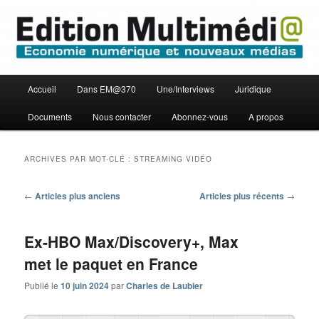
Aller
Aller
Economie numérique et Nouveaux médias
au
au
contenu
contenu
principal
secondaire
Edition Multimédi@
Menu
Accueil
Dans EM@370
Une/Interviews
Juridique
principal
Documents
Nous contacter
Abonnez-vous
A propos
ARCHIVES PAR MOT-CLÉ :
STREAMING VIDÉO
Navigation
←
Articles plus anciens
Articles plus récents
→
des
articles
Ex-HBO Max/Discovery+, Max
met le paquet en France
Publié le
10 juin 2024
par
Charles de Laubier