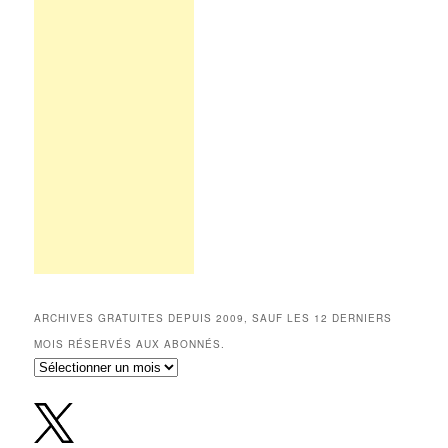
ARCHIVES GRATUITES DEPUIS 2009, SAUF LES 12 DERNIERS
MOIS RÉSERVÉS AUX ABONNÉS.
Archives
gratuites
depuis
2009,
sauf