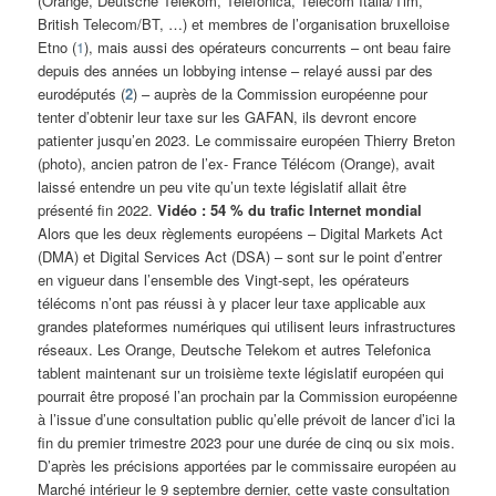
(Orange, Deutsche Telekom, Telefonica, Telecom Italia/Tim,
British Telecom/BT, …) et membres de l’organisation bruxelloise
Etno (
1
), mais aussi des opérateurs concurrents – ont beau faire
depuis des années un lobbying intense – relayé aussi par des
eurodéputés (
2
) – auprès de la Commission européenne pour
tenter d’obtenir leur taxe sur les GAFAN, ils devront encore
patienter jusqu’en 2023. Le commissaire européen Thierry Breton
(photo), ancien patron de l’ex- France Télécom (Orange), avait
laissé entendre un peu vite qu’un texte législatif allait être
présenté fin 2022.
Vidéo : 54 % du trafic Internet mondial
Alors que les deux règlements européens – Digital Markets Act
(DMA) et Digital Services Act (DSA) – sont sur le point d’entrer
en vigueur dans l’ensemble des Vingt-sept, les opérateurs
télécoms n’ont pas réussi à y placer leur taxe applicable aux
grandes plateformes numériques qui utilisent leurs infrastructures
réseaux. Les Orange, Deutsche Telekom et autres Telefonica
tablent maintenant sur un troisième texte législatif européen qui
pourrait être proposé l’an prochain par la Commission européenne
à l’issue d’une consultation public qu’elle prévoit de lancer d’ici la
fin du premier trimestre 2023 pour une durée de cinq ou six mois.
D’après les précisions apportées par le commissaire européen au
Marché intérieur le 9 septembre dernier, cette vaste consultation