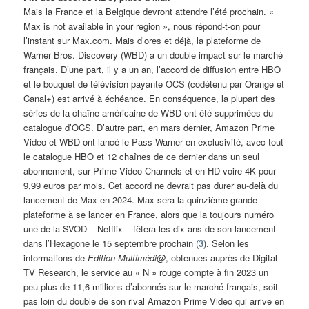
Mais la France et la Belgique devront attendre l’été prochain. «
Max is not available in your region », nous répond-t-on pour
l’instant sur Max.com. Mais d’ores et déjà, la plateforme de
Warner Bros. Discovery (WBD) a un double impact sur le marché
français. D’une part, il y a un an, l’accord de diffusion entre HBO
et le bouquet de télévision payante OCS (codétenu par Orange et
Canal+) est arrivé à échéance. En conséquence, la plupart des
séries de la chaîne américaine de WBD ont été supprimées du
catalogue d’OCS. D’autre part, en mars dernier, Amazon Prime
Video et WBD ont lancé le Pass Warner en exclusivité, avec tout
le catalogue HBO et 12 chaînes de ce dernier dans un seul
abonnement, sur Prime Video Channels et en HD voire 4K pour
9,99 euros par mois. Cet accord ne devrait pas durer au-delà du
lancement de Max en 2024. Max sera la quinzième grande
plateforme à se lancer en France, alors que la toujours numéro
une de la SVOD – Netflix – fêtera les dix ans de son lancement
dans l’Hexagone le 15 septembre prochain (
3
). Selon les
informations de
Edition Multimédi@
, obtenues auprès de Digital
TV Research, le service au « N » rouge compte à fin 2023 un
peu plus de 11,6 millions d’abonnés sur le marché français, soit
pas loin du double de son rival Amazon Prime Video qui arrive en