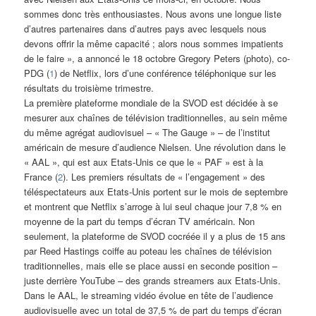
sommes donc très enthousiastes. Nous avons une longue liste
d’autres partenaires dans d’autres pays avec lesquels nous
devons offrir la même capacité ; alors nous sommes impatients
de le faire », a annoncé le 18 octobre Gregory Peters (photo), co-
PDG (
1
) de Netflix, lors d’une conférence téléphonique sur les
résultats du troisième trimestre.
La première plateforme mondiale de la SVOD est décidée à se
mesurer aux chaînes de télévision traditionnelles, au sein même
du même agrégat audiovisuel – « The Gauge » – de l’institut
américain de mesure d’audience Nielsen. Une révolution dans le
« AAL », qui est aux Etats-Unis ce que le « PAF » est à la
France (
2
). Les premiers résultats de « l’engagement » des
téléspectateurs aux Etats-Unis portent sur le mois de septembre
et montrent que Netflix s’arroge à lui seul chaque jour 7,8 % en
moyenne de la part du temps d’écran TV américain. Non
seulement, la plateforme de SVOD cocréée il y a plus de 15 ans
par Reed Hastings coiffe au poteau les chaînes de télévision
traditionnelles, mais elle se place aussi en seconde position –
juste derrière YouTube – des grands streamers aux Etats-Unis.
Dans le AAL, le streaming vidéo évolue en tête de l’audience
audiovisuelle avec un total de 37,5 % de part du temps d’écran