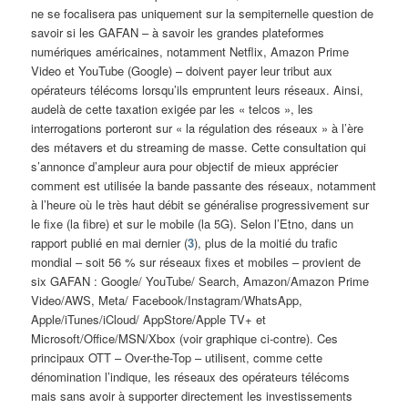
ne se focalisera pas uniquement sur la sempiternelle question de
savoir si les GAFAN – à savoir les grandes plateformes
numériques américaines, notamment Netflix, Amazon Prime
Video et YouTube (Google) – doivent payer leur tribut aux
opérateurs télécoms lorsqu’ils empruntent leurs réseaux. Ainsi,
audelà de cette taxation exigée par les « telcos », les
interrogations porteront sur « la régulation des réseaux » à l’ère
des métavers et du streaming de masse. Cette consultation qui
s’annonce d’ampleur aura pour objectif de mieux apprécier
comment est utilisée la bande passante des réseaux, notamment
à l’heure où le très haut débit se généralise progressivement sur
le fixe (la fibre) et sur le mobile (la 5G). Selon l’Etno, dans un
rapport publié en mai dernier (
3
), plus de la moitié du trafic
mondial – soit 56 % sur réseaux fixes et mobiles – provient de
six GAFAN : Google/ YouTube/ Search, Amazon/Amazon Prime
Video/AWS, Meta/ Facebook/Instagram/WhatsApp,
Apple/iTunes/iCloud/ AppStore/Apple TV+ et
Microsoft/Office/MSN/Xbox (voir graphique ci-contre). Ces
principaux OTT – Over-the-Top – utilisent, comme cette
dénomination l’indique, les réseaux des opérateurs télécoms
mais sans avoir à supporter directement les investissements