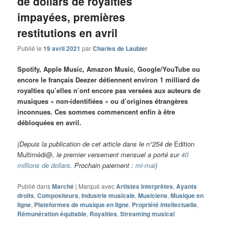
de dollars de royalties
impayées, premières
restitutions en avril
Publié le
19 avril 2021
par
Charles de Laubier
Spotify, Apple Music, Amazon Music, Google/YouTube ou
encore le français Deezer détiennent environ 1 milliard de
royalties qu’elles n’ont encore pas versées aux auteurs de
musiques « non-identifiées » ou d’origines étrangères
inconnues. Ces sommes commencent enfin à être
débloquées en avril.
(Depuis la publication de cet article dans le n°254 de
Edition
Multimédi@
, le premier versement mensuel a porté sur
40
millions de dollars
. Prochain paiement :
mi-mai
)
Publié dans
Marché
|
Marqué avec
Artistes interprètes
,
Ayants
droits
,
Compositeurs
,
Industrie musicale
,
Musiciens
,
Musique en
ligne
,
Plateformes de musique en ligne
,
Propriété intellectuelle
,
Rémunération équitable
,
Royalties
,
Streaming musical