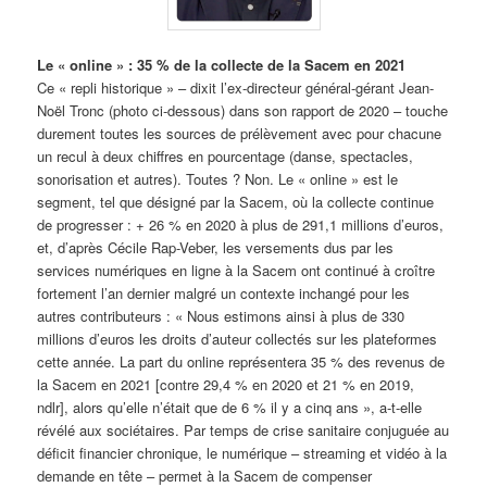
Le « online » : 35 % de la collecte de la Sacem en 2021
Ce « repli historique » – dixit l’ex-directeur général-gérant Jean-
Noël Tronc (photo ci-dessous) dans son rapport de 2020 – touche
durement toutes les sources de prélèvement avec pour chacune
un recul à deux chiffres en pourcentage (danse, spectacles,
sonorisation et autres). Toutes ? Non. Le « online » est le
segment, tel que désigné par la Sacem, où la collecte continue
de progresser : + 26 % en 2020 à plus de 291,1 millions d’euros,
et, d’après Cécile Rap-Veber, les versements dus par les
services numériques en ligne à la Sacem ont continué à croître
fortement l’an dernier malgré un contexte inchangé pour les
autres contributeurs : « Nous estimons ainsi à plus de 330
millions d’euros les droits d’auteur collectés sur les plateformes
cette année. La part du online représentera 35 % des revenus de
la Sacem en 2021 [contre 29,4 % en 2020 et 21 % en 2019,
ndlr], alors qu’elle n’était que de 6 % il y a cinq ans », a-t-elle
révélé aux sociétaires. Par temps de crise sanitaire conjuguée au
déficit financier chronique, le numérique – streaming et vidéo à la
demande en tête – permet à la Sacem de compenser