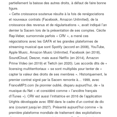
partiellement la baisse des autres droits, à défaut de faire bonne
figure.
« Cette croissance soutenue résulte à la fois de renégociations
et nouveaux contrats (Facebook, Amazon Unlimited), de la
croissance des revenus et de régularisations », avait indiqué l’an
dernier la Sacem lors de la présentation de ses comptes. Cécile
Rap-Veber, surnommée parfois « CRV », a mené ces
négociations avec les GAFA et les grandes plateformes de
streaming musical que sont Spotify (accord en 2008), YouTube,
Apple Music, Amazon Music Unlimited, Facebook (en 2018),
SoundCloud, Deezer, mais aussi Netflix (en 2014), Amazon
Prime Video (en 2019) et Twitch (en 2020). Les accords dits de «
licensing multiterritoriaux » se sont multipliés pour tenter de «
capter la valeur des droits de ses membres ». Historiquement, le
premier contrat signé par la Sacem remonte à… 1999, avec
FranceMP3.com (le pionnier oublié, disparu aujourd’hui, de « la
musique du Net » et considéré comme « l’ancêtre français
d’iTunes »). CRV est aussi l’initiatrice en 2016 de l’application
Urights développée avec IBM dans le cadre d’un contrat de dix
ans (courant jusqu’en 2027). Présenté aujourd’hui comme « la
première plateforme mondiale de traitement des exploitations