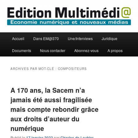
Aller
Aller
Economie numérique et Nouveaux médias
au
au
contenu
contenu
principal
secondaire
Edition Multimédi@
Menu
Accueil
Dans EM@370
Une/Interviews
Juridique
principal
Documents
Nous contacter
Abonnez-vous
A propos
ARCHIVES PAR MOT-CLÉ :
COMPOSITEURS
A 170 ans, la Sacem n’a
jamais été aussi fragilisée
mais compte rebondir grâce
aux droits d’auteur du
numérique
Publié le
17 janvier 2022
par
Charles de Laubier