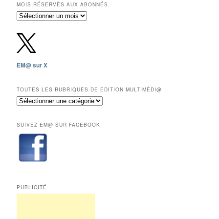
MOIS RÉSERVÉS AUX ABONNÉS.
Archives
gratuites
depuis
2009,
sauf
les
EM@ sur X
12
derniers
mois
TOUTES LES RUBRIQUES DE EDITION MULTIMÉDI@
réservés
Toutes
aux
les
abonnés.
rubriques
SUIVEZ EM@ SUR FACEBOOK
de
Edition
Multimédi@
PUBLICITÉ