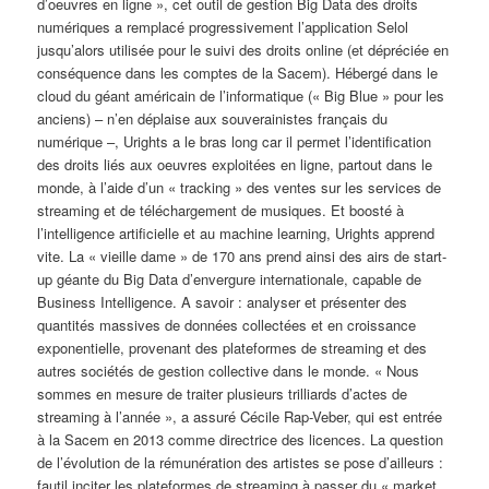
d’oeuvres en ligne », cet outil de gestion Big Data des droits
numériques a remplacé progressivement l’application Selol
jusqu’alors utilisée pour le suivi des droits online (et dépréciée en
conséquence dans les comptes de la Sacem). Hébergé dans le
cloud du géant américain de l’informatique (« Big Blue » pour les
anciens) – n’en déplaise aux souverainistes français du
numérique –, Urights a le bras long car il permet l’identification
des droits liés aux oeuvres exploitées en ligne, partout dans le
monde, à l’aide d’un « tracking » des ventes sur les services de
streaming et de téléchargement de musiques. Et boosté à
l’intelligence artificielle et au machine learning, Urights apprend
vite. La « vieille dame » de 170 ans prend ainsi des airs de start-
up géante du Big Data d’envergure internationale, capable de
Business Intelligence. A savoir : analyser et présenter des
quantités massives de données collectées et en croissance
exponentielle, provenant des plateformes de streaming et des
autres sociétés de gestion collective dans le monde. « Nous
sommes en mesure de traiter plusieurs trilliards d’actes de
streaming à l’année », a assuré Cécile Rap-Veber, qui est entrée
à la Sacem en 2013 comme directrice des licences. La question
de l’évolution de la rémunération des artistes se pose d’ailleurs :
fautil inciter les plateformes de streaming à passer du « market