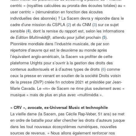
centric » (royalties calculées au prorata des écoutes totales) au «
user centric » (rémunération en fonction des écoutes
individuelles des abonnés) ? La Sacem devra y répondre dans le
cadre d’une mission du CSPLA (
2
) et du CNM (
3
) sur ce sujet
sensible (
4
), dont la remise du rapport est, selon les informations
de
Edition Multimédi@
, attendu pour juillet prochain (
5
).
Pionnière mondiale dans l’industrie musicale, de par son
répertoire d’œuvre qui est le deuxième au monde après
l’équivalent anglo-américain, la Sacem va profiter de cette
plateforme Urights pour s’ouvrir à la gestion des droits des
contenus audiovisuels et à d’autres types de droits (
6
) comme
ceux la presse en venant en soutien de la société Droits voisin
de la presse (DVP) créée fin octobre 2021 et présidée par Jean-
Marie Cavada. Le «m» de Sacem ne rime plus seulement avec «
musique » mais de plus en plus avec «multimédia ».
« CRV », avocate, ex-Universal Music et technophile
La vieille dame (la Sacem, pas Cécile Rap-Veber, 51 ans) se met
en ordre de bataille pour aller chercher les droits d’auteurs jusque
dans les tout nouveaux écosystèmes numériques, nouvelles
sources de revenus. « Nous allons également renforcer nos