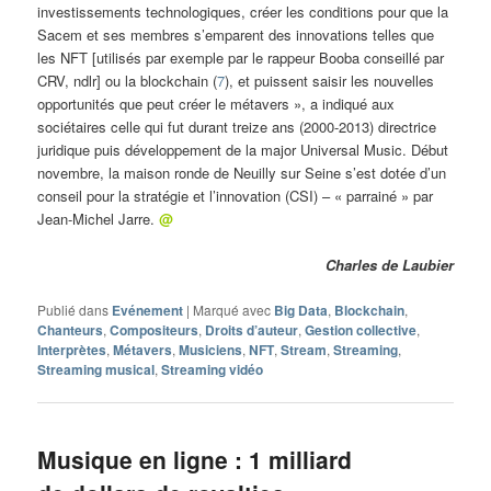
investissements technologiques, créer les conditions pour que la
Sacem et ses membres s’emparent des innovations telles que
les NFT [utilisés par exemple par le rappeur Booba conseillé par
CRV, ndlr] ou la blockchain (
7
), et puissent saisir les nouvelles
opportunités que peut créer le métavers », a indiqué aux
sociétaires celle qui fut durant treize ans (2000-2013) directrice
juridique puis développement de la major Universal Music. Début
novembre, la maison ronde de Neuilly sur Seine s’est dotée d’un
conseil pour la stratégie et l’innovation (CSI) – « parrainé » par
Jean-Michel Jarre.
@
Charles de Laubier
Publié dans
Evénement
|
Marqué avec
Big Data
,
Blockchain
,
Chanteurs
,
Compositeurs
,
Droits d’auteur
,
Gestion collective
,
Interprètes
,
Métavers
,
Musiciens
,
NFT
,
Stream
,
Streaming
,
Streaming musical
,
Streaming vidéo
Musique en ligne : 1 milliard