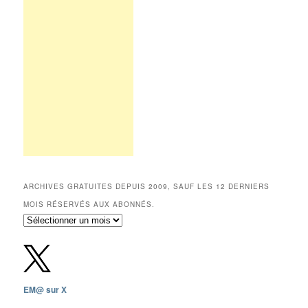
ARCHIVES GRATUITES DEPUIS 2009, SAUF LES 12 DERNIERS
MOIS RÉSERVÉS AUX ABONNÉS.
Archives
gratuites
depuis
2009,
sauf
les
EM@ sur X
12