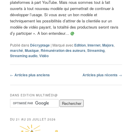
plateformes à part YouTube. Mais nous sommes tout à fait
ouverts à tout nouveau modèle qui permettrait de continuer à
développer l’usage. Si vous avez un bon modèle et
techniquement les possibilités d’attirer de la clientèle sur un
modèle de vidéo payant, la totalité des producteurs seront ravis
d’y participer ». A bon entendeur…
@
Publié dans
Décryptage
|
Marqué avec
Edition
,
Internet
,
Majors
,
marché
,
Musique
,
Rémunération des auteurs
,
Streaming
,
Streaming audio
,
Vidéo
Navigation
←
Articles plus anciens
Articles plus récents
→
des
articles
DANS EDITION MULTIMÉDI@
DU 21 AU 25 JUILLET 2026