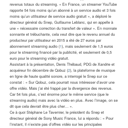
revenus totaux du streaming. « En France, un streamer YouTube
rapporte 54 fois moins qu’un abonné à un service audio et 3 fois
moins qu’un utilisateur de service audio gratuit », a déploré le
directeur général du Snep, Guillaume Leblanc, qui en appelle à
une « nécessaire correction du transfert de valeur ». En monnaie
sonnante et trébuchante, cela veut dire que le revenu annuel du
producteur par utilisateur en 2015 a été de 27 euros par
abonnement streaming audio (
1
), mais seulement de 1,5 euros
pour le streaming financé par la publicité, et seulement de 0,5
euro pour le streaming vidéo gratuit.
Assistant à la présentation, Denis Thébaud, PDG de Xandrie et
acquéreur fin décembre de Qobuz (
2
), la plateforme de musique
en ligne de haute qualité sonore, a interrogé le Snep sur ce
constat : « Sur Qobuz, cela pourrait nous intéresser d’avoir une
offre vidéo. Mais j’ai été frappé par la divergence des revenus.
Car 54 fois plus, c’est énorme pour le même service (que le
streaming audio) mais avec la vidéo en plus. Avec l’image, on se
dit que cela devrait être plus cher… ».
Ce à quoi Stéphane Le Tavernier, le président du Snep et
directeur général de Sony Music France, lui a répondu : « Pour
l’instant, il n’existe pas d’offres vidéo sur les principales