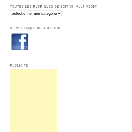
derniers
mois
TOUTES LES RUBRIQUES DE EDITION MULTIMÉDI@
réservés
Toutes
aux
les
abonnés.
rubriques
SUIVEZ EM@ SUR FACEBOOK
de
Edition
Multimédi@
PUBLICITÉ