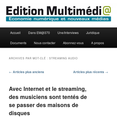
Aller
Aller
Economie numérique et Nouveaux médias
au
au
contenu
contenu
principal
secondaire
Edition Multimédi@
Menu
Accueil
Dans EM@370
Une/Interviews
Juridique
principal
Documents
Nous contacter
Abonnez-vous
A propos
ARCHIVES PAR MOT-CLÉ :
STREAMING AUDIO
Navigation
←
Articles plus anciens
Articles plus récents
→
des
articles
Avec Internet et le streaming,
des musiciens sont tentés de
se passer des maisons de
disques