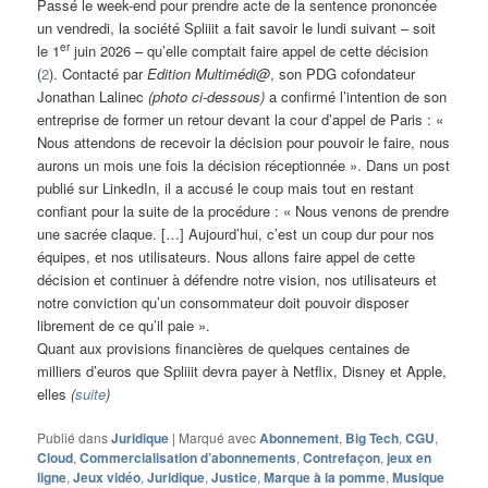
Passé le week-end pour prendre acte de la sentence prononcée
un vendredi, la société Spliiit a fait savoir le lundi suivant – soit
er
le 1
juin 2026 – qu’elle comptait faire appel de cette décision
(
2
). Contacté par
Edition Multimédi@
, son PDG cofondateur
Jonathan Lalinec
(photo ci-dessous)
a confirmé l’intention de son
entreprise de former un retour devant la cour d’appel de Paris : «
Nous attendons de recevoir la décision pour pouvoir le faire, nous
aurons un mois une fois la décision réceptionnée ». Dans un post
publié sur LinkedIn, il a accusé le coup mais tout en restant
confiant pour la suite de la procédure : « Nous venons de prendre
une sacrée claque. […] Aujourd’hui, c’est un coup dur pour nos
équipes, et nos utilisateurs. Nous allons faire appel de cette
décision et continuer à défendre notre vision, nos utilisateurs et
notre conviction qu’un consommateur doit pouvoir disposer
librement de ce qu’il paie ».
Quant aux provisions financières de quelques centaines de
milliers d’euros que Spliiit devra payer à Netflix, Disney et Apple,
elles
(
suite
)
Publié dans
Juridique
|
Marqué avec
Abonnement
,
Big Tech
,
CGU
,
Cloud
,
Commercialisation d’abonnements
,
Contrefaçon
,
jeux en
ligne
,
Jeux vidéo
,
Juridique
,
Justice
,
Marque à la pomme
,
Musique