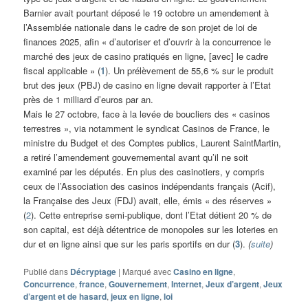
Barnier avait pourtant déposé le 19 octobre un amendement à
l’Assemblée nationale dans le cadre de son projet de loi de
finances 2025, afin « d’autoriser et d’ouvrir à la concurrence le
marché des jeux de casino pratiqués en ligne, [avec] le cadre
fiscal applicable » (
1
). Un prélèvement de 55,6 % sur le produit
brut des jeux (PBJ) de casino en ligne devait rapporter à l’Etat
près de 1 milliard d’euros par an.
Mais le 27 octobre, face à la levée de boucliers des « casinos
terrestres », via notamment le syndicat Casinos de France, le
ministre du Budget et des Comptes publics, Laurent SaintMartin,
a retiré l’amendement gouvernemental avant qu’il ne soit
examiné par les députés. En plus des casinotiers, y compris
ceux de l’Association des casinos indépendants français (Acif),
la Française des Jeux (FDJ) avait, elle, émis « des réserves »
(
2
). Cette entreprise semi-publique, dont l’Etat détient 20 % de
son capital, est déjà détentrice de monopoles sur les loteries en
dur et en ligne ainsi que sur les paris sportifs en dur (
3
).
(
suite
)
Publié dans
Décryptage
|
Marqué avec
Casino en ligne
,
Concurrence
,
france
,
Gouvernement
,
Internet
,
Jeux d’argent
,
Jeux
d’argent et de hasard
,
jeux en ligne
,
loi