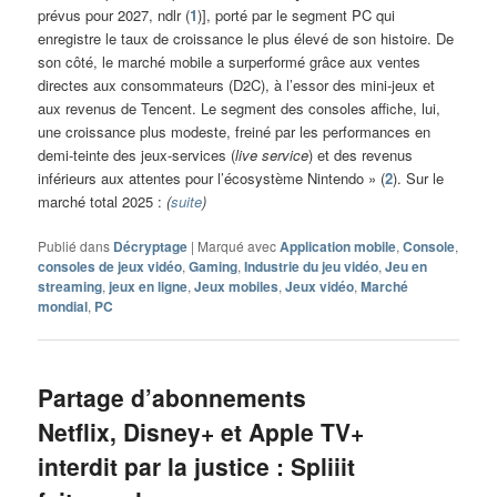
prévus pour 2027, ndlr (
1
)], porté par le segment PC qui
enregistre le taux de croissance le plus élevé de son histoire. De
son côté, le marché mobile a surperformé grâce aux ventes
directes aux consommateurs (D2C), à l’essor des mini-jeux et
aux revenus de Tencent. Le segment des consoles affiche, lui,
une croissance plus modeste, freiné par les performances en
demi-teinte des jeux-services (
live service
) et des revenus
inférieurs aux attentes pour l’écosystème Nintendo » (
2
). Sur le
marché total 2025 :
(
suite
)
Publié dans
Décryptage
|
Marqué avec
Application mobile
,
Console
,
consoles de jeux vidéo
,
Gaming
,
Industrie du jeu vidéo
,
Jeu en
streaming
,
jeux en ligne
,
Jeux mobiles
,
Jeux vidéo
,
Marché
mondial
,
PC
Partage d’abonnements
Netflix, Disney+ et Apple TV+
interdit par la justice : Spliiit