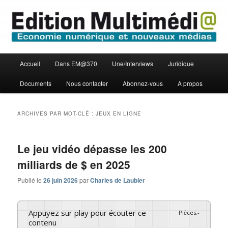
Aller
Aller
Economie numérique et Nouveaux médias
au
au
contenu
contenu
principal
secondaire
Edition Multimédi@
Menu
Accueil
Dans EM@370
Une/Interviews
Juridique
principal
Documents
Nous contacter
Abonnez-vous
A propos
ARCHIVES PAR MOT-CLÉ :
JEUX EN LIGNE
Le jeu vidéo dépasse les 200
milliards de $ en 2025
Publié le
26 juin 2026
par
Charles de Laubier
Appuyez sur play pour écouter ce
Pièces
:
-
contenu