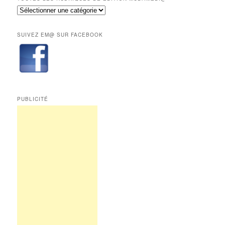
réservés
Toutes
aux
les
abonnés.
rubriques
SUIVEZ EM@ SUR FACEBOOK
de
Edition
Multimédi@
PUBLICITÉ