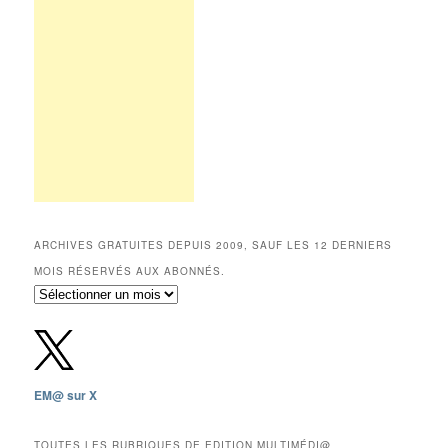
ARCHIVES GRATUITES DEPUIS 2009, SAUF LES 12 DERNIERS
MOIS RÉSERVÉS AUX ABONNÉS.
Archives
gratuites
depuis
2009,
sauf
les
EM@ sur X
12
derniers
mois
TOUTES LES RUBRIQUES DE EDITION MULTIMÉDI@