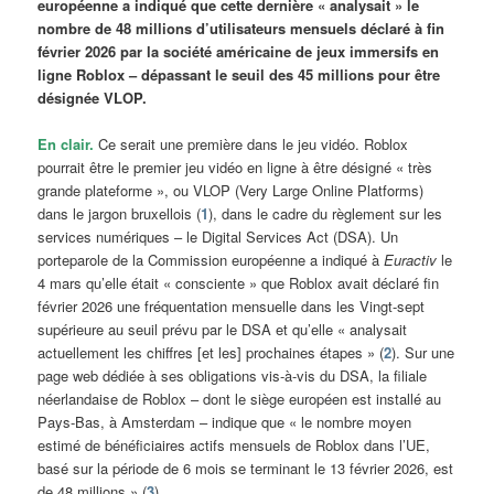
européenne a indiqué que cette dernière « analysait » le
nombre de 48 millions d’utilisateurs mensuels déclaré à fin
février 2026 par la société américaine de jeux immersifs en
ligne Roblox – dépassant le seuil des 45 millions pour être
désignée VLOP.
En clair.
Ce serait une première dans le jeu vidéo. Roblox
pourrait être le premier jeu vidéo en ligne à être désigné « très
grande plateforme », ou VLOP (Very Large Online Platforms)
dans le jargon bruxellois (
1
), dans le cadre du règlement sur les
services numériques – le Digital Services Act (DSA). Un
porteparole de la Commission européenne a indiqué à
Euractiv
le
4 mars qu’elle était « consciente » que Roblox avait déclaré fin
février 2026 une fréquentation mensuelle dans les Vingt-sept
supérieure au seuil prévu par le DSA et qu’elle « analysait
actuellement les chiffres [et les] prochaines étapes » (
2
). Sur une
page web dédiée à ses obligations vis-à-vis du DSA, la filiale
néerlandaise de Roblox – dont le siège européen est installé au
Pays-Bas, à Amsterdam – indique que « le nombre moyen
estimé de bénéficiaires actifs mensuels de Roblox dans l’UE,
basé sur la période de 6 mois se terminant le 13 février 2026, est
de 48 millions » (
3
).