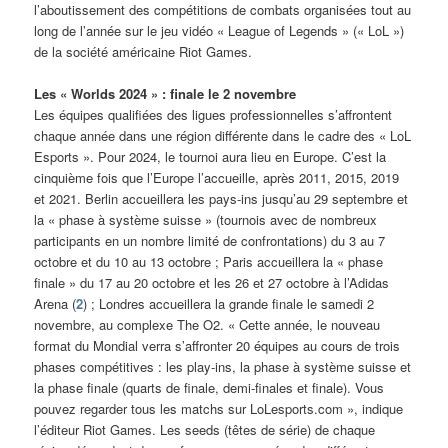
l’aboutissement des compétitions de combats organisées tout au
long de l’année sur le jeu vidéo « League of Legends » (« LoL »)
de la société américaine Riot Games.
Les « Worlds 2024 » : finale le 2 novembre
Les équipes qualifiées des ligues professionnelles s’affrontent
chaque année dans une région différente dans le cadre des « LoL
Esports ». Pour 2024, le tournoi aura lieu en Europe. C’est la
cinquième fois que l’Europe l’accueille, après 2011, 2015, 2019
et 2021. Berlin accueillera les pays-ins jusqu’au 29 septembre et
la « phase à système suisse » (tournois avec de nombreux
participants en un nombre limité de confrontations) du 3 au 7
octobre et du 10 au 13 octobre ; Paris accueillera la « phase
finale » du 17 au 20 octobre et les 26 et 27 octobre à l’Adidas
Arena (
2
) ; Londres accueillera la grande finale le samedi 2
novembre, au complexe The O2. « Cette année, le nouveau
format du Mondial verra s’affronter 20 équipes au cours de trois
phases compétitives : les play-ins, la phase à système suisse et
la phase finale (quarts de finale, demi-finales et finale). Vous
pouvez regarder tous les matchs sur LoLesports.com », indique
l’éditeur Riot Games. Les seeds (têtes de série) de chaque