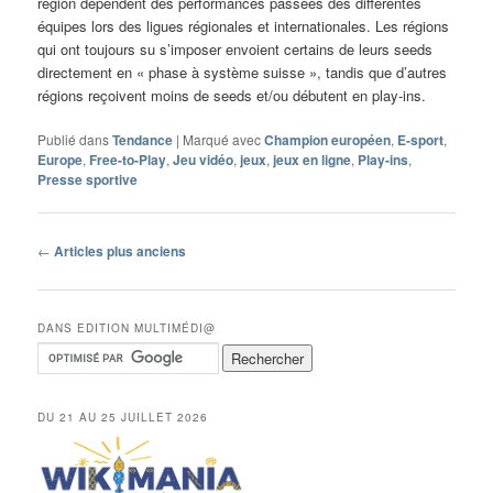
région dépendent des performances passées des différentes
équipes lors des ligues régionales et internationales. Les régions
qui ont toujours su s’imposer envoient certains de leurs seeds
directement en « phase à système suisse », tandis que d’autres
régions reçoivent moins de seeds et/ou débutent en play-ins.
Publié dans
Tendance
|
Marqué avec
Champion européen
,
E-sport
,
Europe
,
Free-to-Play
,
Jeu vidéo
,
jeux
,
jeux en ligne
,
Play-ins
,
Presse sportive
Navigation
←
Articles plus anciens
des
articles
DANS EDITION MULTIMÉDI@
DU 21 AU 25 JUILLET 2026