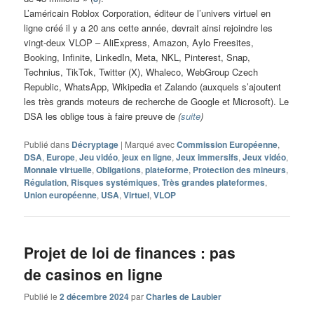
L’américain Roblox Corporation, éditeur de l’univers virtuel en
ligne créé il y a 20 ans cette année, devrait ainsi rejoindre les
vingt-deux VLOP – AliExpress, Amazon, Aylo Freesites,
Booking, Infinite, LinkedIn, Meta, NKL, Pinterest, Snap,
Technius, TikTok, Twitter (X), Whaleco, WebGroup Czech
Republic, WhatsApp, Wikipedia et Zalando (auxquels s’ajoutent
les très grands moteurs de recherche de Google et Microsoft). Le
DSA les oblige tous à faire preuve de
(
suite
)
Publié dans
Décryptage
|
Marqué avec
Commission Européenne
,
DSA
,
Europe
,
Jeu vidéo
,
jeux en ligne
,
Jeux immersifs
,
Jeux vidéo
,
Monnaie virtuelle
,
Obligations
,
plateforme
,
Protection des mineurs
,
Régulation
,
Risques systémiques
,
Très grandes plateformes
,
Union européenne
,
USA
,
Virtuel
,
VLOP
Projet de loi de finances : pas
de casinos en ligne
Publié le
2 décembre 2024
par
Charles de Laubier