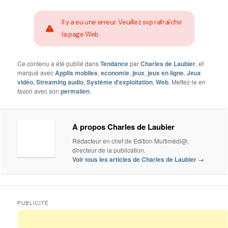
Il y a eu une erreur. Veuillez svp rafraîchir
la page Web.
Ce contenu a été publié dans
Tendance
par
Charles de Laubier
, et
marqué avec
Applis mobiles
,
economie
,
jeux
,
jeux en ligne
,
Jeux
vidéo
,
Streaming audio
,
Système d'exploitation
,
Web
. Mettez-le en
favori avec son
permalien
.
A propos Charles de Laubier
Rédacteur en chef de Edition Multimédi@,
directeur de la publication.
Voir tous les articles de Charles de Laubier
→
PUBLICITÉ