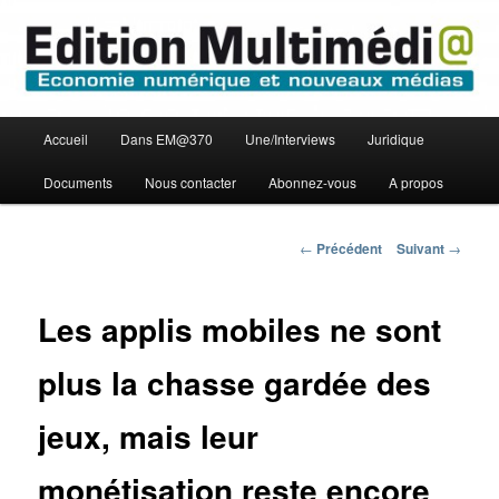
Aller
Economie numérique et Nouveaux médias
au
contenu
principal
Edition Multimédi@
Menu
Accueil
Dans EM@370
Une/Interviews
Juridique
principal
Documents
Nous contacter
Abonnez-vous
A propos
Navigation
←
Précédent
Suivant
→
des
articles
Les applis mobiles ne sont
plus la chasse gardée des
jeux, mais leur
monétisation reste encore