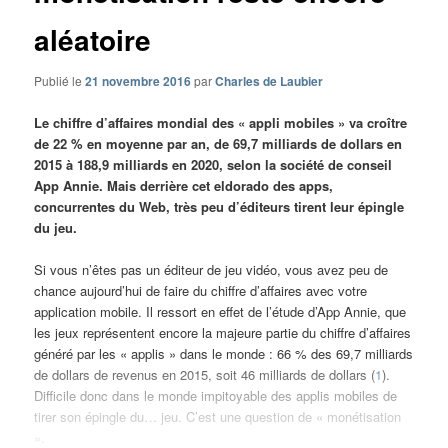
aléatoire
Publié le
21 novembre 2016
par
Charles de Laubier
Le chiffre d’affaires mondial des « appli mobiles » va croître
de 22 % en moyenne par an, de 69,7 milliards de dollars en
2015 à 188,9 milliards en 2020, selon la société de conseil
App Annie. Mais derrière cet eldorado des apps,
concurrentes du Web, très peu d’éditeurs tirent leur épingle
du jeu.
Si vous n’êtes pas un éditeur de jeu vidéo, vous avez peu de
chance aujourd’hui de faire du chiffre d’affaires avec votre
application mobile. Il ressort en effet de l’étude d’App Annie, que
les jeux représentent encore la majeure partie du chiffre d’affaires
généré par les « applis » dans le monde : 66 % des 69,7 milliards
de dollars de revenus en 2015, soit 46 milliards de dollars (
1
).
Difficile donc dans le monde impitoyable des applis mobiles de
tirer son épingle du… jeu. C’est une question de « monétisation
».