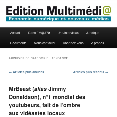
Aller
Aller
Economie numérique et Nouveaux médias
au
au
contenu
contenu
principal
secondaire
Edition Multimédi@
Menu
Accueil
Dans EM@370
Une/Interviews
Juridique
principal
Documents
Nous contacter
Abonnez-vous
A propos
ARCHIVES DE CATÉGORIE :
TENDANCE
Navigation
←
Articles plus anciens
Articles plus récents
→
des
articles
MrBeast (
alias
Jimmy
Donaldson), n°1 mondial des
youtubeurs, fait de l’ombre
aux vidéastes locaux