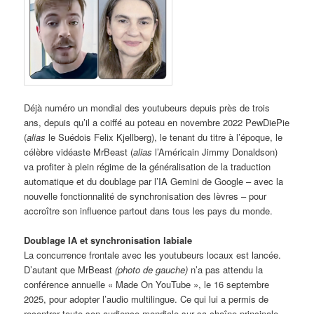
Déjà numéro un mondial des youtubeurs depuis près de trois
ans, depuis qu’il a coiffé au poteau en novembre 2022 PewDiePie
(
alias
le Suédois Felix Kjellberg), le tenant du titre à l’époque, le
célèbre vidéaste MrBeast (
alias
l’Américain Jimmy Donaldson)
va profiter à plein régime de la généralisation de la traduction
automatique et du doublage par l’IA Gemini de Google – avec la
nouvelle fonctionnalité de synchronisation des lèvres – pour
accroître son influence partout dans tous les pays du monde.
Doublage IA et synchronisation labiale
La concurrence frontale avec les youtubeurs locaux est lancée.
D’autant que MrBeast
(photo de gauche)
n’a pas attendu la
conférence annuelle « Made On YouTube », le 16 septembre
2025, pour adopter l’audio multilingue. Ce qui lui a permis de
recentrer toute son audience mondiale sur sa chaîne principale,