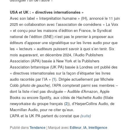
USA et UK : « directives internationales »
Avec son label « Interprétation humaine » (IH), annoncé le 11 juin
2025 en collaboration avec l’association de comédiens « La Voix
» et conçu pour les maisons d’édition en France, le Syndicat
national de l’édition (SNE) n’est pas le premier à proposer aux
éditeurs d’apposer une signalétique sur les livres audio pour que
les « lecteurs » auditeurs puissent savoir à quoi s’en tenir. Six
mois auparavant, en décembre 2024, l’Audio Publishers
Association (APA) basée à New York et la Publishers
Association britannique (UK PA) basée à Londres ont publié des
« directives internationales sur la façon d’étiqueter les livres
audio racontés par l’IA » (
1
). Dirigée actuellement par Michele
Cobb
(photo de gauche)
, l’APA compterait parmi ses membres –
dont la liste n’est pas divulguée – Audible d’Amazon, Apple
Books ou encore Spotify, aux côtés de Hachette Audio (filiale
newyorkaise du groupe français (
2
)), d’HarperCollins Audio, de
Macmillan Audio, pour ne citer qu’eux.
L’APA et la UK PA partent du constat que
(
suite
)
Publié dans
Tendance
|
Marqué avec
Editeur
,
IA
,
Intelligence