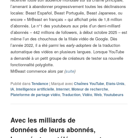
l’amenant à abandonner progressivement toutes les déclinaisons
locales: Beast Español, Beast Português, Beast Japanese, ou
encore « MrBeast en français » qui affichait près de 1,8 million
d’abonnés. Le n°1 des youtubeurs aux près d’un demi-milliard
d’abonnés – 442 millions de followers, à début octobre 2025 – est
même l’un des chouchous de la filiale vidéo de Google. Dès
l’année 2022, il a été parmi les
early-adopters
de la traduction
automatique des vidéos en plusieurs langues. Lorsque YouTube
a demandé à un petit groupe de créateurs de tester sa nouvelle
fonctionnalité polyglotte.
MrBeast commence alors par
(
suite
)
Publié dans
Tendance
|
Marqué avec
Chaînes YouTube
,
Etats-Unis
,
IA
,
Intelligence artificielle
,
Internet
,
Moteur de recherche
,
Plateforme de partage vidéo
,
Traduction
,
Vidéo
,
Web
,
Youtubeurs
Avec les milliards de
données de leurs abonnés,