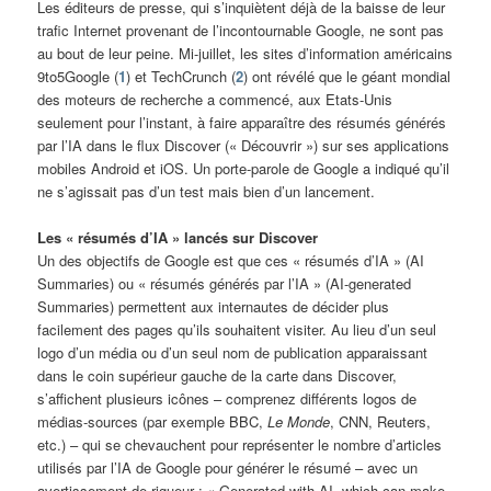
Les éditeurs de presse, qui s’inquiètent déjà de la baisse de leur
trafic Internet provenant de l’incontournable Google, ne sont pas
au bout de leur peine. Mi-juillet, les sites d’information américains
9to5Google (
1
) et TechCrunch (
2
) ont révélé que le géant mondial
des moteurs de recherche a commencé, aux Etats-Unis
seulement pour l’instant, à faire apparaître des résumés générés
par l’IA dans le flux Discover (« Découvrir ») sur ses applications
mobiles Android et iOS. Un porte-parole de Google a indiqué qu’il
ne s’agissait pas d’un test mais bien d’un lancement.
Les « résumés d’IA » lancés sur Discover
Un des objectifs de Google est que ces « résumés d’IA » (AI
Summaries) ou « résumés générés par l’IA » (AI-generated
Summaries) permettent aux internautes de décider plus
facilement des pages qu’ils souhaitent visiter. Au lieu d’un seul
logo d’un média ou d’un seul nom de publication apparaissant
dans le coin supérieur gauche de la carte dans Discover,
s’affichent plusieurs icônes – comprenez différents logos de
médias-sources (par exemple BBC,
Le Monde
, CNN, Reuters,
etc.) – qui se chevauchent pour représenter le nombre d’articles
utilisés par l’IA de Google pour générer le résumé – avec un
avertissement de rigueur : « Generated with AI, which can make