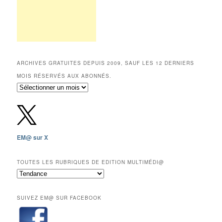
ARCHIVES GRATUITES DEPUIS 2009, SAUF LES 12 DERNIERS
MOIS RÉSERVÉS AUX ABONNÉS.
Archives
gratuites
depuis
2009,
sauf
les
EM@ sur X
12
derniers
mois
TOUTES LES RUBRIQUES DE EDITION MULTIMÉDI@
réservés
Toutes
aux
les
abonnés.
rubriques
SUIVEZ EM@ SUR FACEBOOK
de
Edition
Multimédi@