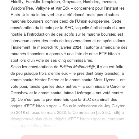
Fidelity, Franklin Templeton, Grayscale, Hashdex, Invesco,
WisdomTree, Valkyrie et VanEck – concernent pour l’instant les
Etats-Unis où le feu vert leur a été donné, mais pas d’autres
marchés boursiers comme ceux de l’Union européenne. Cette
consécration du bitcoin par la SEC, laquelle était depuis dix ans
hostile à l’introduction de ces actifs sur le marché boursier, est
intervenue après des mois de tergiversations et de spéculations.
Finalement, le mercredi 10 janvier 2024, l’autorité américaine des
marchés financiers a approuvé une liste de onze ETF bitcoin
spot lors d’un vote de ses cinq commissaires.
Selon les constatations de
Edition Multimédi@
, il s’en est fallu
de peu puisque trois d’entre eux – le président Gary Gensler, la
commissaire Hester Peirce et le commissaire Mark Uyeda – ont
voté pour, tandis que les deux autres – la commissaire Caroline
Crenshaw et le commissaire Jaime Lizárraga – ont voté contre
(
2
). Ce n’est pas la première fois que la SEC examinait des
projets d’ETF bitcoin spot. « Sous la présidence de Jay Clayton
en 2018 et jusqu’en mars 2023, la Commission [la SEC, ndlr] a
désapprouvé plus de 20 dépôts d’ETF bitcoin spot au comptant
», a rappelé Gary Gensler.