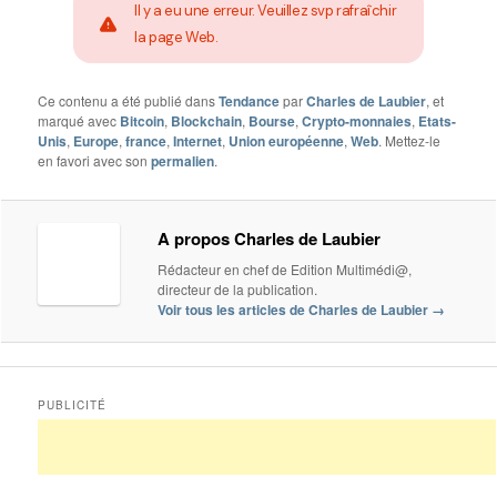
Il y a eu une erreur. Veuillez svp rafraîchir
la page Web.
Ce contenu a été publié dans
Tendance
par
Charles de Laubier
, et
marqué avec
Bitcoin
,
Blockchain
,
Bourse
,
Crypto-monnaies
,
Etats-
Unis
,
Europe
,
france
,
Internet
,
Union européenne
,
Web
. Mettez-le
en favori avec son
permalien
.
A propos Charles de Laubier
Rédacteur en chef de Edition Multimédi@,
directeur de la publication.
Voir tous les articles de Charles de Laubier
→
PUBLICITÉ