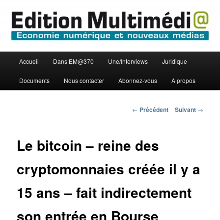
Aller
Economie numérique et Nouveaux médias
au
contenu
principal
Edition Multimédi@
Menu
Accueil
Dans EM@370
Une/Interviews
Juridique
principal
Documents
Nous contacter
Abonnez-vous
A propos
Navigation
←
Précédent
Suivant
→
des
articles
Le bitcoin – reine des
cryptomonnaies créée il y a
15 ans – fait indirectement
son entrée en Bourse